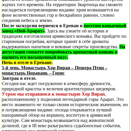
зодчих того времени. На территории Звартноца вы сможете
насладиться потрясающими видами: храм возвышается на
фоне величественных гор и бескрайних равнин, словно
соединяя небеса и землю.
После экскурсии вернемся в Ереван и
посетим коньячный
завод «Ной-Арарат»
.
Здесь вы узнаете об истории и
традициях изготовления армянского коньяка. Вы пройдете по
старинным погребам, которые хранят в себе ароматы
выдержанных напитков и вековые секреты производства.
На
дегустации сможете попробовать ароматный коньяк и
оценить его насыщенный вкус.
Ночь в отеле в Ереване.
5-й день. Монастырь Хор Вирап – Пещера Птиц –
монастырь Нораванк – Горис
Завтрак в отеле.
Сегодня нас ждет погружение в атмосферу древности,
природной красоты и величия архитектурных шедевров.
Утром мы отправимся к монастырю Хор Вирап
,
расположенному у подножия легендарной горы Арарат. Это
место знаменито не только своим историческим значением, но
и потрясающими видами: отсюда открывается лучший
панорамный обзор на вершину, воспетую в армянской
культуре. Сам монастырь возвышается над живописной
долиной, где в III веке разыгрались судьбоносные события,
изменившие ход армянской истории.