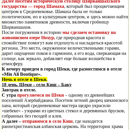
Далее посетим историческую столицу Ширваншахского
государства — город Шамаха
, который был процветающим
центром в Средневековье. Шамаха была не только
политическим, но и культурным центром, и здесь можно найти
множество памятников древности, включая гробницу
Ширваншахов.
После погружения в историю
мы сделаем остановку на
живописном озере Нохур,
где природная красота и
спокойствие помогут вам отдохнуть и насладиться красотой
региона. Это место, окруженное величественными горами,
дарит ощущение покоя и гармонии, а его вода, сверкающая на
солнце, как зеркало, добавляет еще больше волшебства в
атмосферу.
К вечеру приедем в город Шеки, где разместимся в отеле
«Min Ali Boutique».
Ночь в отеле в Шеки.
18 день.
Шеки – село Киш – Баку
Завтрак в отеле.
С утра
прогуляемся по Шеки
– одному из древнейших
поселений Азербайджана. Посетим летний дворец шекинского
хана, который средневековые мастера щедро украсили
«шебеке» - узорами из цветных стекол и деревянных брусков,
собранных без гвоздей и клея.
А далее –
отправимся в село Киш
, где находится
раннехристианская албанская церковь. На территории храма