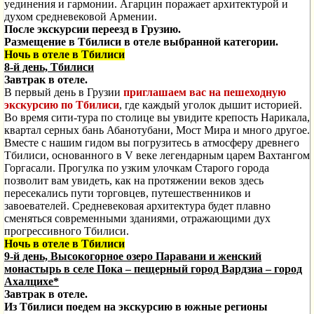
уединения и гармонии. Агарцин поражает архитектурой и
духом средневековой Армении.
После экскурсии переезд в Грузию.
Размещение в Тбилиси в отеле выбранной категории.
Ночь в отеле в Тбилиси
8-й день, Тбилиси
Завтрак в отеле.
В первый день в Грузии
приглашаем вас на пешеходную
экскурсию по Тбилиси
, где каждый уголок дышит историей.
Во время сити-тура по столице вы увидите крепость Нарикала,
квартал серных бань Абанотубани, Мост Мира и много другое.
Вместе с нашим гидом вы погрузитесь в атмосферу древнего
Тбилиси, основанного в V веке легендарным царем Вахтангом
Горгасали. Прогулка по узким улочкам Старого города
позволит вам увидеть, как на протяжении веков здесь
пересекались пути торговцев, путешественников и
завоевателей. Средневековая архитектура будет плавно
сменяться современными зданиями, отражающими дух
прогрессивного Тбилиси.
Ночь в отеле в Тбилиси
9-й день, Высокогорное озеро Паравани и женский
монастырь в селе Пока – пещерный город Вардзиа – город
Ахалцихе*
Завтрак в отеле.
Из Тбилиси поедем на экскурсию в южные регионы