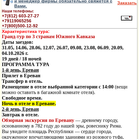
и менеджер фирмы обязательно свяжется с
Заказать
Вами.
Наши телефоны:
+7(812) 603-27-27
+79119065256
+7(800)500-12-92
Характеристика тура:
Гранд-тур по 3 странам Южного Кавказа
Даты заездов:
31.05, 14.06, 28.06, 12.07, 26.07, 09.08, 23.08, 06.09
,
20.09,
04.10.2026 г.
19 дней / 18 ночей
ПРОГРАММА ТУРА
1-й день, Ереван
Прилет в Ереван
Трансфер в отель.
Размещение в отеле выбранной категории с 14:00
(вещи
можно оставить в багажной комнате отеля).
Свободное время.
Ночь в отеле в Ереване.
2-й день, Ереван
Завтрак в отеле.
Обзорная экскурсия по Еревану
— древнему городу,
основанному в 782 году до нашей эры, ровеснику Рима.
Вы увидите площадь Республики — сердце города,
окруженное впечатляющими зданиями из розового туфа,