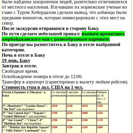
были найдены захоронения людей, разительно отличавшихся
от местного населения. Изучавшие их норвежские ученые во
главе с Туром Хейердалом сделали вывод, что албанцы были
предками викингов, которые иммигрировали с этих мест на
север.
После экскурсии отправимся в сторону Баку.
По пути сделаем небольшой привал:
выпьем ароматного
азербайджанского чая с разнообразным вареньем.
По приезде вы разместитесь в Баку в отеле выбранной
категории.
Ночь в отеле в Баку
19 день. Баку
Завтрак в отеле.
Свободное время.
Освобождение номера в отеле до 12:00.
Трансфер в аэропорт (гарантирован к вылету любым рейсом).
Стоимость тура в дол. США на 1 чел.
Отели
в Ереване/
в Тбилиси /
в
2-х местное
1-местное
3-х местное
Ребенок
Баку
размещение
размещение
размещение
до 16
лет с 2
взр.
2*
«Mandarin”/
"Garden House”
/
2030
2430
1850
1350
"Du Port”
или
подобные
3*
"Ani Central Inn”/
"Kopala”/
2190
2650
2000
1450
"Grand Midaway”/
или
подобные
4*
"Ani Grand” /
"Citrus”/
4*
2390
3050
2200
1570
"Molokan Inn”
или
подобные
4*+
"Holiday Inn Republic Square”
2690
3590
2450
1800
/
"Tiflis Palace”/
Landmark”
или