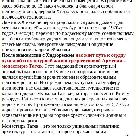
использовались в качестве жилых помещений. В средние века
здесь обитало до 15 тысяч человек, а благодаря своей
неприступности, деревня Хндзореск оставалась свободной от
вражеского господства.
Даже в XX веке пещеры продолжали служить домами для
местных жителей – жизнь здесь бурлила вплоть до 1970-х
годов. Сегодня, переходя по подвесному мосту, соединяющему
два берега глубокого ущелья, вы ощутите магию этого места:
отвесные скалы, невероятные панорамы и ощущение
прикосновения к древней жизни.
После знакомства с Хндзореском
нас ждет путь к сердцу
духовной и культурной жизни средневековой Армении –
монастырю Татев.
Этот выдающийся архитектурный
ансамбль был основан в IX веке и на протяжении веков
являлся крупнейшим религиозным и образовательным
центром региона. Но прежде чем окунуться в атмосферу
древности, нас ожидает захватывающее путешествие по
канатной дороге «Крылья Татева», которая занесена в Книгу
рекордов Гиннесса как самая длинная реверсивная канатная
дорога в мире. Протяженность маршрута составляет 5,7 км, а
дорога пролегает над глубокими ущельями, открывая
захватывающие виды на горные хребты, зеленые долины и
извилистые реки.
Монастырь Татев – это не только уникальный памятник
архитектуры, но и место, которое поражает своим