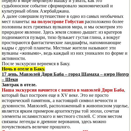
первую в мире нефтяную вышку и узнать, как это
судьбоносное событие сформировало экономический и
культурный облик Азербайджана.
А далее совершим путешествие в одно из самых необычных
мест планеты:
на полуострове Гобустан
расположено более
половины всех грязевых вулканов мира, и мы осмотрим это
природное явление. Здесь земля словно дышит: из кратеров
поднимаются пузыри, тихо булькает густая глина, а вокруг
простираются фантастические ландшафты, напоминающие
кадры с другой планеты. Местные жители называют эти
вулканы «живыми», ведь каждый из них уникален по форме и
активности.
После экскурсии вернемся в Баку.
Ночь в отеле в Баку.
17 день. Мавзолей Дири Баба – город Шамаха – озеро Нохур
– Шеки
Завтрак в отеле.
Наша экскурсия начнется с визита в мавзолей Дири Баба
,
который был построен еще в XV веке. Это не просто
исторический памятник, а настоящий символ вечности и
духовности. Мавзолей, расположенный в живописном ущелье,
является ярким примером архитектуры той эпохи, сочетая
элементы исламистского и местного стилей. С этим местом
связаны легенды и древние верования, здесь можно
почувствовать величие прошлого.