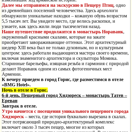
Далее мы отправимся на экскурсию в Пещеру Птиц
, одно
из древнейших поселений человечества. Здесь археологи
обнаружили уникальные находки – кожаную обувь возрастом
5,5 тысяч лет. Вы увидите место, где велись раскопки, и
узнаете, как здесь жили люди тысячелетия назад.
Наше путешествие продолжится в монастырь Нораванк
,
окруженный красными скалами, которые на закате
приобретают завораживающие оттенки. Этот архитектурный
шедевр XIII века был не только духовным, но и культурным
центром: здесь работали выдающиеся мастера своего времени,
включая знаменитого архитектора и скульптора Момика.
Старинные барельефы, изящная резьба и гармония с природой
делают Нораванк одним из самых фотогеничных мест
Армении.
К вечеру приедем в город Горис, где разместимся в отеле
«
BMG
Hotel
».
Ночь в отеле в Горис.
6-й день. Пещерный город Хндзореск – монастырь Татев –
Ереван
Завтрак в отеле.
Утро начнется с посещения уникального пещерного города
Хндзореск
– места, где история буквально вырезана в скалах.
Этот потрясающий природно-архитектурный комплекс
включает около 3 тысяч пещер, многие из которых