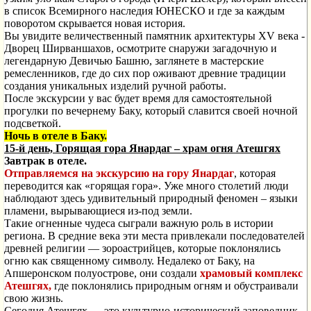
в список Всемирного наследия ЮНЕСКО и где за каждым
поворотом скрывается новая история.
Вы увидите величественный памятник архитектуры XV века -
Дворец Ширваншахов, осмотрите снаружи загадочную и
легендарную Девичью Башню, заглянете в мастерские
ремесленников, где до сих пор оживают древние традиции
создания уникальных изделий ручной работы.
После экскурсии у вас будет время для самостоятельной
прогулки по вечернему Баку, который славится своей ночной
подсветкой.
Ночь в отеле в Баку.
15-й день, Горящая гора Янардаг – храм огня Атешгях
Завтрак в отеле.
Отправляемся на экскурсию на гору Янардаг
, которая
переводится как «горящая гора». Уже много столетий люди
наблюдают здесь удивительный природный феномен – языки
пламени, вырывающиеся из-под земли.
Такие огненные чудеса сыграли важную роль в истории
региона. В средние века эти места привлекали последователей
древней религии — зороастрийцев, которые поклонялись
огню как священному символу. Недалеко от Баку, на
Апшеронском полуострове, они создали
храмовый комплекс
Атешгях,
где поклонялись природным огням и обустраивали
свою жизнь.
Сегодня Атешгях — это культурно-исторический заповедник,