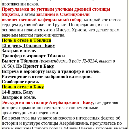
протяжении веков.
Прогуляемся по уютным улочкам древней столицы
Мцхеты
, а затем
заглянем в Светицховели —
величественный кафедральный собор
, который считается
сердцем духовной жизни Грузии. По преданию, в его
основании покоится хитон Иисуса Христа, что делает храм
важным местом паломничества.
Ночь в отеле в Тбилиси
13-й день, Тбилиси - Баку
Завтрак в отеле.
Трансфер в аэропорт Тбилиси
Вылет в Тбилиси
(рекомендуемый рейс J2-8234, вылет в
16:50).
По Прилет в Баку.
Встреча в аэропорту Баку и трансфер в отелеь.
Размещение в отеле выбранной категории.
Свободное время.
Ночь в отеле в Баку.
14-й день, Баку
Завтрак в отеле.
Экскурсия по столице Азербайджана - Баку
, где древняя
история гармонично сочетается с современными
архитектурными шедеврами.
Во время тура вы узнаете множество интересных фактов об
истории и культуре столицы Азербайджана, прогуляетесь по
узким улочкам Старого города (Ичери Шехер), который внесен