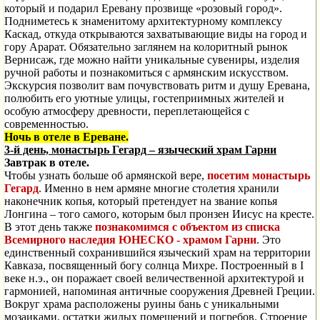
который и подарил Еревану прозвище «розовый город».
Подниметесь к знаменитому архитектурному комплексу
Каскад, откуда открываются захватывающие виды на город и
гору Арарат. Обязательно заглянем на колоритный рынок
Вернисаж, где можно найти уникальные сувениры, изделия
ручной работы и познакомиться с армянским искусством.
Экскурсия позволит вам почувствовать ритм и душу Еревана,
полюбить его уютные улицы, гостеприимных жителей и
особую атмосферу древности, переплетающейся с
современностью.
Ночь в отеле в Ереване.
3-й день, монастырь
Гегард – языческий храм Гарни
Завтрак в отеле.
Чтобы узнать больше об армянской вере,
посетим монастырь
Гегард
. Именно в нем армяне многие столетия хранили
наконечник копья, который претендует на звание копья
Лонгина – того самого, которым был пронзен Иисус на кресте.
В этот день также
познакомимся с объектом из списка
Всемирного наследия ЮНЕСКО - храмом Гарни
. Это
единственный сохранившийся языческий храм на территории
Кавказа, посвященный богу солнца Михре. Построенный в I
веке н.э., он поражает своей величественной архитектурой и
гармонией, напоминая античные сооружения Древней Греции.
Вокруг храма расположены руины бань с уникальными
мозаиками, остатки жилых помещений и погребов. Строение