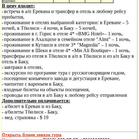
подобные
В цену входит:
-
встреча
в а/п Еревана и трансфер в отель к любому рейсу
прибытия,
-
проживание в отелях выбранной категории: в Ереване – 5
ночей, в Тбилиси
- 4 ночи, в Баку – 5 ночей,
-
проживание в г. Горис в отеле 4*
«
BMG
Hotel
»
– 1 ночь,
-
проживание в Ахалцихе в семейном отеле "
Almi
” – 1 ночь,
-
проживание в Кутаиси в отеле 3* "
Magnolia
” – 1 ночь,
-
проживание в Шеки в отеле 4*
«Min Ali Boutique» - 1 ночь,
трансферы из отеля в Тбилиси в а/п в Тбилиси и из а/п Баку в
отель в Баку,
-
завтраки в отелях,
-
экскурсии по программе тура с русскоговорящим гидом,
-
посещение коньячного завода и дегустация в Ереване,
-
чаепитие с вареньем в Баку,
-
входные билеты на объекты посещения,
-
проводы из отеля в а/п Баку к любому рейсу отправления
Дополнительно оплачивается:
- а/билет в
Ереван и из Баку,
- а/билеты Тбилиси - Баку,
- мед. страховка - $ 19
Открыть бланк заказа тура