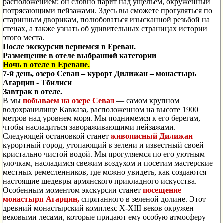
расположением: он словно парит над ущельем, окруженный
потрясающими пейзажами. Здесь вы сможете прогуляться по
старинным дворикам, полюбоваться изысканной резьбой на
стенах, а также узнать об удивительных страницах истории
этого места.
После экскурсии вернемся в Ереван.
Размещение в отеле выбранной категории
Ночь в отеле в Ереване.
7-й день, озеро Севан – курорт Дилижан – монастырь
Агарцин -
Тбилиси
Завтрак в отеле.
В мы
побываем на озере Севан
— самом крупном
водохранилище Кавказа, расположенном на высоте 1900
метров над уровнем моря. Мы поднимемся к его берегам,
чтобы насладиться завораживающими пейзажами.
Следующей остановкой станет
живописный Дилижан
—
курортный город, утопающий в зелени и известный своей
кристально чистой водой. Мы прогуляемся по его уютным
улочкам, насладимся свежим воздухом и посетим мастерские
местных ремесленников, где можно увидеть, как создаются
настоящие шедевры армянского прикладного искусства.
Особенным моментом экскурсии станет
посещение
монастыря Агарцин,
спрятанного в зеленой долине. Этот
древний монастырский комплекс X-XIII веков окружен
вековыми лесами, которые придают ему особую атмосферу