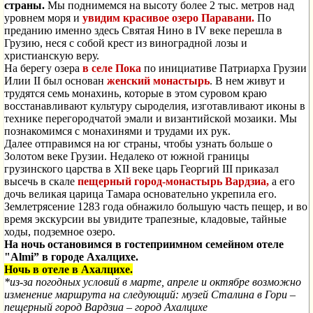
страны.
Мы поднимемся на высоту более 2 тыс. метров над
уровнем моря и
увидим красивое озеро Паравани.
По
преданию именно здесь Святая Нино в IV веке перешла в
Грузию, неся с собой крест из виноградной лозы и
христианскую веру.
На берегу озера
в селе Пока
по инициативе Патриарха Грузии
Илии II был основан
женский монастырь
. В нем живут и
трудятся семь монахинь, которые в этом суровом краю
восстанавливают культуру сыроделия, изготавливают иконы в
технике перегородчатой эмали и византийской мозаики. Мы
познакомимся с монахинями и трудами их рук.
Далее отправимся на юг страны, чтобы узнать больше о
Золотом веке Грузии. Недалеко от южной границы
грузинского царства в XII веке царь Георгий III приказал
высечь в скале
пещерный город-монастырь Вардзиа,
а его
дочь великая царица Тамара основательно укрепила его.
Землетрясение 1283 года обнажило большую часть пещер, и во
время экскурсии вы увидите трапезные, кладовые, тайные
ходы, подземное озеро.
На ночь остановимся в гостеприимном семейном отеле
"Almi” в городе Ахалцихе.
Ночь в отеле в Ахалцихе.
*из-за погодных условий в марте, апреле и октябре возможно
изменение маршрута на следующий: музей Сталина в Гори –
пещерный город Вардзиа – город Ахалцихе