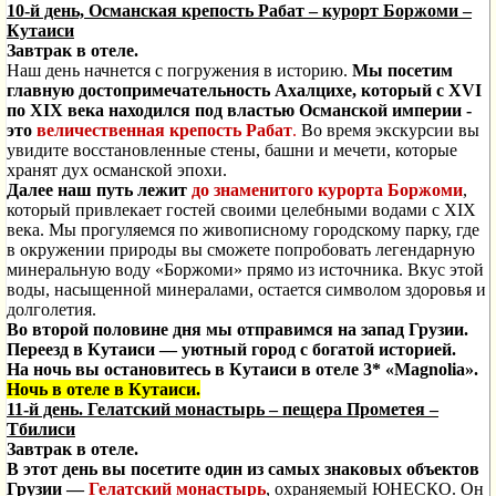
10-й день, Османская крепость Рабат – курорт Боржоми –
Кутаиси
Завтрак в отеле.
Наш день начнется с погружения в историю.
Мы посетим
главную достопримечательность Ахалцихе, который с XVI
по XIX века находился под властью Османской империи -
это
величественная крепость Рабат
.
Во время экскурсии вы
увидите восстановленные стены, башни и мечети, которые
хранят дух османской эпохи.
Далее наш путь лежит
до знаменитого курорта Боржоми
,
который привлекает гостей своими целебными водами с XIX
века. Мы прогуляемся по живописному городскому парку, где
в окружении природы вы сможете попробовать легендарную
минеральную воду «Боржоми» прямо из источника. Вкус этой
воды, насыщенной минералами, остается символом здоровья и
долголетия.
Во второй половине дня мы отправимся на запад Грузии.
Переезд в Кутаиси — уютный город с богатой историей.
На ночь вы остановитесь в Кутаиси в отеле 3* «Magnolia».
Ночь в отеле в Кутаиси.
11-й день. Гелатский монастырь – пещера Прометея –
Тбилиси
Завтрак в отеле.
В этот день вы посетите один из самых знаковых объектов
Грузии —
Гелатский монастырь
, охраняемый ЮНЕСКО. Он