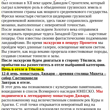
был основан в XII веке царем Давидом Строителем, который
сыграл ключевую роль в объединении грузинских земель и
становлении страны как мощного средневекового государства.
Фрески монастыря считаются шедеврами грузинской
средневековой живописи, здесь также сохранились древние
мозаики, выполненные с невероятной точностью.
После знакомства с наследием Золотого века отправимся
исследовать природные чудеса Западной Грузии — карстовые
пещеры. Они известны своими фантастическими подземными
ландшафтами. Во время
экскурсии в пещеру Прометея
мы
пройдем через длинные галереи, освещенные мягким светом.
Вы узнаете, как вода веками прорезала известняковые породы,
создавая сложные тоннели и залы.
После экскурсии будем двигаться в сторону Тбилиси, по
прибытии вы разместитесь в отеле выбранной категории.
Ночь в отеле в Тбилиси
.
12-й день, монастырь Джвари – древняя столица Мцхета –
собор Светицховели
Завтрак в отеле.
В этот день мы познакомимся с культурными памятниками,
вошедшими в список Всемирного наследия ЮНЕСКО.
Мы
поднимемся к легендарному монастырю Джвари
,
расположенному над величественным слиянием рек Куры и
Арагви. С этой точки открывается невероятный вид на
окрестности, который вдохновлял поэтов и художников на