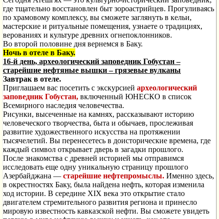
где тщательно восстановлен быт зороастрийцев. Прогуливаясь
по храмовому комплексу, вы сможете заглянуть в кельи,
мастерские и ритуальные помещения, узнаете о традициях,
верованиях и культуре древних огнепоклонников.
Во второй половине дня вернемся в Баку.
Ночь в отеле в Баку.
16-й день, археологический заповедник Гобустан –
старейшие нефтяные вышки – грязевые вулканы
Завтрак в отеле.
Приглашаем вас посетить с экскурсией
археологический
заповедник Гобустан,
включенный ЮНЕСКО в список
Всемирного наследия человечества.
Рисунки, высеченные на камнях, рассказывают историю
человеческого творчества, быта и обычаев, прослеживая
развитие художественного искусства на протяжении
тысячелетий. Вы перенесетесь в доисторические времена, где
каждый символ открывает дверь в загадки прошлого.
После знакомства с древней историей мы отправимся
исследовать еще одну уникальную страницу прошлого
Азербайджана —
старейшие нефтепромыслы.
Именно здесь,
в окрестностях Баку, была найдена нефть, которая изменила
ход истории. В середине XIX века это открытие стало
двигателем стремительного развития региона и принесло
мировую известность кавказской нефти. Вы сможете увидеть