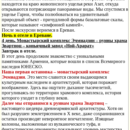
находится на краю живописного ущелья реки Азат, откуда
открываются потрясающие панорамные виды. Мы спустимся в
ущелье Гарни, чтобы полюбоваться на удивительный
природный объект - причудливой формы базальтовые скалы,
которые называют «симфонией камней».
После экскурсии вернемся в Ереван.
Ночь в отеле в Ереване.
4 день. Монастырский комплекс Эчмиадзин – руины храма
Звартноц – коньячный завод «Ной-Арарат»
Завтрак в отеле.
В этот день продолжим знакомство с уникальными
памятниками Армении, которые вошли в список Всемирного
наследия ЮНЕСКО.
Наша первая остановка – монастырский комплекс
Эчмиадзин
. Это место славится своим выдающимся
культурным наследием и архитектурой, которая поражает
воображение. Здесь вы ощутите дыхание тысячелетий,
прогуливаясь по территории храмового комплекса, история
которого уходит в глубину веков.
Далее мы отправимся к руинам храма Звартноц
–
настоящего шедевра древнеармянской архитектуры. Хотя он
был разрушен землетрясением в X веке, даже сохранившиеся
остатки производят невероятное впечатление. Изящные
колонны, выложенные из вулканического туфа, и
фантастические орнаменты показывают уровень мастерства