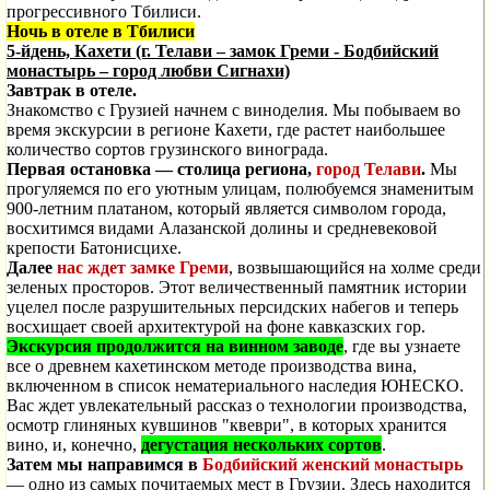
прогрессивного Тбилиси.
Ночь в отеле в Тбилиси
5-йдень, Кахети (г. Телави – замок Греми - Бодбийский
монастырь – город любви Сигнахи)
Завтрак в отеле.
Знакомство с Грузией начнем с виноделия. Мы побываем во
время экскурсии в регионе Кахети, где растет наибольшее
количество сортов грузинского винограда.
Первая остановка — столица региона,
город Телави
.
Мы
прогуляемся по его уютным улицам, полюбуемся знаменитым
900-летним платаном, который является символом города,
восхитимся видами Алазанской долины и средневековой
крепости Батонисцихе.
Далее
нас ждет замке Греми
, возвышающийся на холме среди
зеленых просторов. Этот величественный памятник истории
уцелел после разрушительных персидских набегов и теперь
восхищает своей архитектурой на фоне кавказских гор.
Экскурсия продолжится на винном заводе
, где вы узнаете
все о древнем кахетинском методе производства вина,
включенном в список нематериального наследия ЮНЕСКО.
Вас ждет увлекательный рассказ о технологии производства,
осмотр глиняных кувшинов "квеври", в которых хранится
вино, и, конечно,
дегустация нескольких сортов
.
Затем мы направимся в
Бодбийский женский монастырь
— одно из самых почитаемых мест в Грузии. Здесь находится