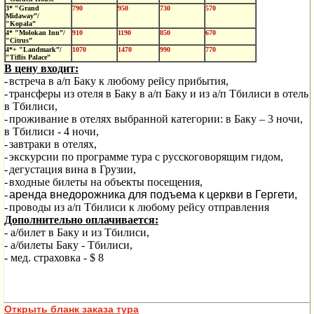
3* "Grand
790
950
730
570
Midaway”/
"Kopala”
4* "Molokan Inn”/
910
1190
850
670
"
Citrus
”
4*+ "Landmark”/
1070
1470
990
770
"Tiflis Palace”
В цену входит:
-
встреча в а/п Баку к любому рейсу прибытия,
-
трансферы из отеля в Баку в а/п Баку и из а/п Тбилиси в отель
в Тбилиси,
-
проживание в отелях выбранной категории: в Баку – 3 ночи,
в Тбилиси - 4 ночи,
-
завтраки в отелях,
-
экскурсии по программе тура с русскоговорящим гидом,
-
дегустация вина в Грузии,
-
входные билеты на объекты посещения,
-
аренда внедорожника для подъема к церкви в Гергети,
-
проводы из а/п Тбилиси к любому рейсу отправления
Дополнительно оплачивается:
- а/билет в Баку и из Тбилиси,
- а/билеты Баку - Тбилиси,
- мед. страховка - $ 8
Открыть бланк заказа тура