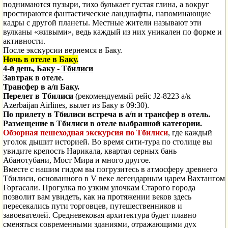
поднимаются пузыри, тихо булькает густая глина, а вокруг
простираются фантастические ландшафты, напоминающие
кадры с другой планеты. Местные жители называют эти
вулканы «живыми», ведь каждый из них уникален по форме и
активности.
После экскурсии вернемся в Баку.
Ночь в отеле в Баку.
4-й день, Баку - Тбилиси
Завтрак в отеле.
Трансфер в а/п Баку.
Перелет в Тбилиси
(рекомендуемый рейс J2-8223 а/к
Azerbaijan Airlines, вылет из Баку в 09:30).
По прилету в Тбилиси встреча в а/п и трансфер в отель.
Размещение в Тбилиси в отеле выбранной категории.
Обзорная пешеходная экскурсия по Тбилиси
, где каждый
уголок дышит историей. Во время сити-тура по столице вы
увидите крепость Нарикала, квартал серных бань
Абанотубани, Мост Мира и много другое.
Вместе с нашим гидом вы погрузитесь в атмосферу древнего
Тбилиси, основанного в V веке легендарным царем Вахтангом
Горгасали. Прогулка по узким улочкам Старого города
позволит вам увидеть, как на протяжении веков здесь
пересекались пути торговцев, путешественников и
завоевателей. Средневековая архитектура будет плавно
сменяться современными зданиями, отражающими дух