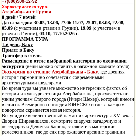
+7(800)500-12-92
Характеристика тура:
Азербайджан + Грузия
8 дней / 7 ночей
Даты заездов: 30.05, 13.06, 27.06 11.07, 25.07, 08.08, 22.08,
05.09
(с участием в ртвели в Грузии),
19.09
(с участием в
ртвели в Грузии),
03.10, 17.10.2026 г.
ПРОГРАММА ТУРА
1-й день, Баку
Прилет в Баку
Трансфер в отель.
Размещение в отеле выбранной категории по окончании
экскурсии
(вещи можно оставить в багажной комнате отеля).
Экскурсия по столице Азербайджана - Баку
, где древняя
история гармонично сочетается с современными
архитектурными шедеврами.
Во время тура вы узнаете множество интересных фактов об
истории и культуре столицы Азербайджана, прогуляетесь по
узким улочкам Старого города (Ичери Шехер), который внесен
в список Всемирного наследия ЮНЕСКО и где за каждым
поворотом скрывается новая история.
Вы увидите величественный памятник архитектуры XV века -
Дворец Ширваншахов, осмотрите снаружи загадочную и
легендарную Девичью Башню, заглянете в мастерские
ремесленников, где до сих пор оживают древние традиции