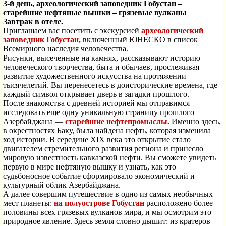
3-й день, археологический заповедник Гобустан –
старейшие нефтяные вышки – грязевые вулканы
Завтрак в отеле.
Приглашаем вас посетить с экскурсией
археологический
заповедник Гобустан,
включенный ЮНЕСКО в список
Всемирного наследия человечества.
Рисунки, высеченные на камнях, рассказывают историю
человеческого творчества, быта и обычаев, прослеживая
развитие художественного искусства на протяжении
тысячелетий. Вы перенесетесь в доисторические времена, где
каждый символ открывает дверь в загадки прошлого.
После знакомства с древней историей мы отправимся
исследовать еще одну уникальную страницу прошлого
Азербайджана —
старейшие нефтепромыслы.
Именно здесь,
в окрестностях Баку, была найдена нефть, которая изменила
ход истории. В середине XIX века это открытие стало
двигателем стремительного развития региона и принесло
мировую известность кавказской нефти. Вы сможете увидеть
первую в мире нефтяную вышку и узнать, как это
судьбоносное событие сформировало экономический и
культурный облик Азербайджана.
А далее совершим путешествие в одно из самых необычных
мест планеты:
на полуострове Гобустан
расположено более
половины всех грязевых вулканов мира, и мы осмотрим это
природное явление. Здесь земля словно дышит: из кратеров