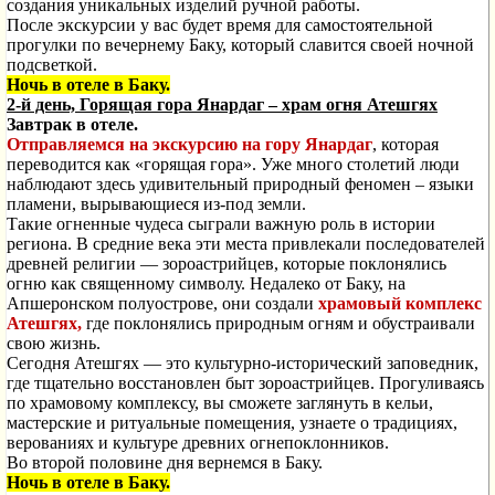
создания уникальных изделий ручной работы.
После экскурсии у вас будет время для самостоятельной
прогулки по вечернему Баку, который славится своей ночной
подсветкой.
Ночь в отеле в Баку.
2-й день, Горящая гора Янардаг – храм огня Атешгях
Завтрак в отеле.
Отправляемся на экскурсию на гору Янардаг
, которая
переводится как «горящая гора». Уже много столетий люди
наблюдают здесь удивительный природный феномен – языки
пламени, вырывающиеся из-под земли.
Такие огненные чудеса сыграли важную роль в истории
региона. В средние века эти места привлекали последователей
древней религии — зороастрийцев, которые поклонялись
огню как священному символу. Недалеко от Баку, на
Апшеронском полуострове, они создали
храмовый комплекс
Атешгях,
где поклонялись природным огням и обустраивали
свою жизнь.
Сегодня Атешгях — это культурно-исторический заповедник,
где тщательно восстановлен быт зороастрийцев. Прогуливаясь
по храмовому комплексу, вы сможете заглянуть в кельи,
мастерские и ритуальные помещения, узнаете о традициях,
верованиях и культуре древних огнепоклонников.
Во второй половине дня вернемся в Баку.
Ночь в отеле в Баку.