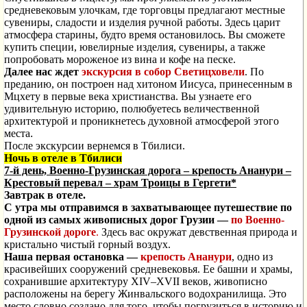
средневековым улочкам, где торговцы предлагают местные
сувениры, сладости и изделия ручной работы. Здесь царит
атмосфера старины, будто время остановилось. Вы сможете
купить специи, ювелирные изделия, сувениры, а также
попробовать мороженое из вина и кофе на песке.
Далее нас ждет
экскурсия в собор Светицховели
. По
преданию, он построен над хитоном Иисуса, принесенным в
Мцхету в первые века христианства. Вы узнаете его
удивительную историю, полюбуетесь величественной
архитектурой и проникнетесь духовной атмосферой этого
места
.
После экскурсии вернемся в Тбилиси.
Ночь в отеле в Тбилиси
7-й день, Военно-Грузинская дорога – крепость Ананури –
Крестовый перевал – храм Троицы в Гергети*
Завтрак в отеле.
С утра мы отправимся в захватывающее путешествие по
одной из самых живописных дорог Грузии —
по Военно-
Грузинской дороге
.
Здесь вас окружат девственная природа и
кристально чистый горный воздух.
Наша первая остановка —
крепость Ананури
, одно из
красивейших сооружений средневековья. Ее башни и храмы,
сохранившие архитектуру XIV–XVII веков, живописно
расположены на берегу Жинвальского водохранилища. Это
место словно создано для того, чтобы погрузиться в историю и