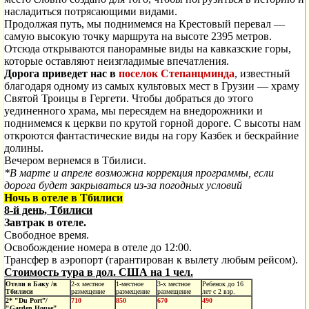
насладиться потрясающими видами.
Продолжая путь, мы поднимемся на Крестовый перевал —
самую высокую точку маршрута на высоте 2395 метров.
Отсюда открываются панорамные виды на кавказские горы,
которые оставляют неизгладимые впечатления.
Дорога приведет нас в
поселок Степанцминда
, известный
благодаря одному из самых культовых мест в Грузии — храму
Святой Троицы в Гергети. Чтобы добраться до этого
уединенного храма, мы пересядем на внедорожники и
поднимемся к церкви по крутой горной дороге. С высоты нам
откроются фантастические виды на гору Казбек и бескрайние
долины.
Вечером вернемся в Тбилиси.
*В марте и апреле возможна коррекция программы, если
дорога будет закрываться из-за погодных условий
Ночь в отеле в Тбилиси
8-й день, Тбилиси
Завтрак в отеле.
Свободное время.
Освобождение номера в отеле до 12:00.
Трансфер в аэропорт (гарантирован к вылету любым рейсом).
Стоимость тура в дол. США на 1 чел.
Отели в Баку /в
2-х местное
1-местное
3-х местное
Ребенок до 16
Тбилиси
размещение
размещение
размещение
лет с 2 взр.
2* "Du Port”
/
710
850
670
490
"Garden House”