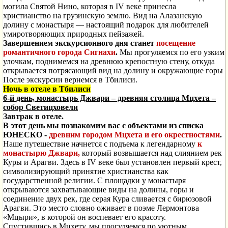
могила Святой Нино, которая в IV веке принесла
христианство на грузинскую землю. Вид на Алазанскую
долину с монастыря — настоящий подарок для любителей
умиротворяющих природных пейзажей.
Завершением экскурсионного дня станет
посещение
романтичного города Сигнахи
.
Мы прогуляемся по его узким
улочкам, поднимемся на древнюю крепостную стену, откуда
открывается потрясающий вид на долину и окружающие горы
После экскурсии вернемся в Тбилиси.
Ночь в отеле в Тбилиси
6-й день, монастырь Джвари – древняя столица Мцхета –
собор Светицховели
Завтрак в отеле.
В этот день мы познакомим вас с объектами из списка
ЮНЕСКО -
древним городом Мцхета и его окрестностями
.
Наше путешествие начнется с подъема к легендарному
к
монастырю Джвари,
который возвышается над слиянием рек
Куры и Арагви. Здесь в IV веке был установлен первый крест,
символизирующий принятие христианства как
государственной религии. С площадки у монастыря
открываются захватывающие виды на долины, горы и
соединение двух рек, где серая Кура сливается с бирюзовой
Арагви. Это место словно оживает в поэме Лермонтова
«Мцыри», в которой он воспевает его красоту.
Спустившись в Мцхету, мы прогуляемся по уютным