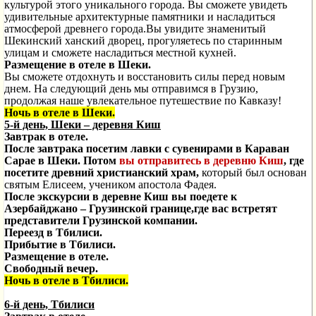
культурой этого уникального города. Вы сможете увидеть
удивительные архитектурные памятники и насладиться
атмосферой древнего города.Вы увидите знаменитый
Шекинский ханский дворец, прогуляетесь по старинным
улицам и сможете насладиться местной кухней.
Размещение в отеле в Шеки.
Вы сможете отдохнуть и восстановить силы перед новым
днем. На следующий день мы отправимся в Грузию,
продолжая наше увлекательное путешествие по Кавказу!
Ночь в отеле в Шеки.
5-й день, Шеки – деревня Киш
Завтрак в отеле.
После завтрака посетим лавки с сувенирами в Караван
Сарае в Шеки. Потом
вы отправитесь в деревню Киш
, где
посетите древний христианский храм,
который был основан
святым Елисеем, учеником апостола Фадея.
После экскурсии в деревне Киш вы поедете к
Азербайджано – Грузинской границе,где вас встретят
представители Грузинской компании.
Переезд в Тбилиси.
Прибытие в Тбилиси.
Размещение в отеле.
Свободный вечер.
Ночь в отеле в Тбилиси.
6-й день, Тбилиси