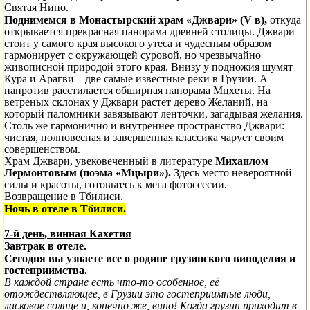
Святая Нино.
Поднимемся в
Монастырский храм
«Джвари» (V в),
откуда
открывается прекрасная панорама древней столицы. Джвари
стоит у самого края высокого утеса и чудесным образом
гармонирует с окружающей суровой, но чрезвычайно
живописной природой этого края. Внизу у подножия шумят
Кура и Арагви – две самые известные реки в Грузии. А
напротив расстилается обширная панорама Мцхеты. На
ветреных склонах у Джвари растет дерево Желаний, на
который паломники завязывают ленточки, загадывая желания.
Столь же гармонично и внутреннее пространство Джвари:
чистая, полновесная и завершенная классика чарует своим
совершенством.
Храм Джвари, увековеченный в литературе
Михаилом
Лермонтовым (поэма «Мцыри»).
Здесь место невероятной
силы и красоты, готовьтесь к мега фотоссесии.
Возвращение в Тбилиси.
Ночь в отеле в Тбилиси.
7-й день, винная Кахетия
Завтрак в отеле.
Сегодня вы узнаете все о родине грузинского виноделия и
гостеприимства.
В каждой стране есть что-то особенное, её
отождествляющее, в Грузии это гостеприимные люди,
ласковое солнце и, конечно же, вино! Когда грузин приходит в