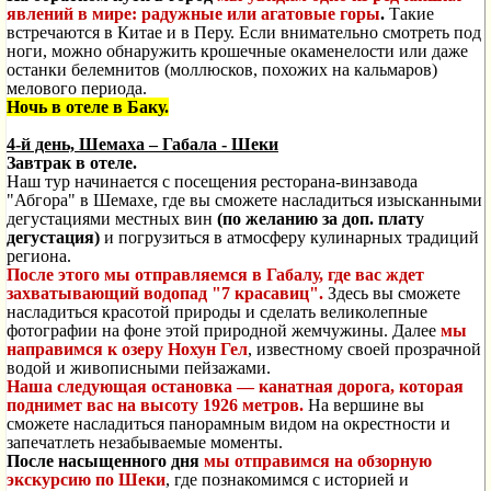
явлений в мире: радужные или агатовые горы
.
Такие
встречаются в Китае и в Перу. Если внимательно смотреть под
ноги, можно обнаружить крошечные окаменелости или даже
останки белемнитов (моллюсков, похожих на кальмаров)
мелового периода.
Ночь в отеле в Баку.
4-й день, Шемаха – Габала - Шеки
Завтрак в отеле.
Наш тур начинается с посещения ресторана-винзавода
"Абгора" в Шемахе, где вы сможете насладиться
изысканными
дегустациями
местных вин
(
по желанию за доп. плату
дегустация)
и погрузиться в атмосферу кулинарных традиций
региона.
После этого мы отправляемся в Габалу, где вас ждет
захватывающий водопад "7 красавиц".
Здесь вы сможете
насладиться красотой природы и сделать великолепные
фотографии на фоне этой природной жемчужины. Далее
мы
направимся к озеру Нохун Гел
, известному своей прозрачной
водой и живописными пейзажами.
Наша следующая остановка — канатная дорога, которая
поднимет вас на высоту 1926 метров.
На вершине вы
сможете насладиться панорамным видом на окрестности и
запечатлеть незабываемые моменты.
После насыщенного дня
мы отправимся на обзорную
экскурсию по Шеки
, где познакомимся с историей и