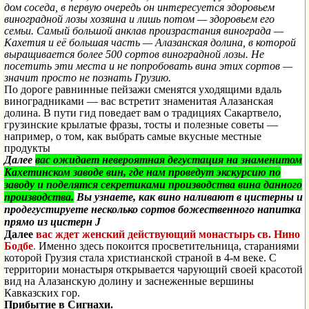
дом соседа, в первую очередь он интересуется здоровьем
виноградной лозы хозяина и лишь потом — здоровьем его
семьи. Самый большой анклав произрастания винограда —
Кахетия и её большая часть — Алазанская долина, в которой
выращивается более 500 сортов виноградной лозы. Не
посетить эти места и не попробовать вина этих сортов —
значит просто не познать Грузию.
По дороге равнинные пейзажи сменятся уходящими вдаль
виноградниками — вас встретит знаменитая Алазанская
долина. В пути гид поведает вам о традициях Сакартвело,
грузинские крылатые фразы, тосты и полезные советы —
например, о том, как выбрать самые вкусные местные
продукты
Далее
в
ас ожидает невероятная дегустация на знаменитом
Кахетинском заводе вин, где нам проведут экскурсию по
заводу и поделятся секретиками производства вина данного
производства.
Вы узнаете, как вино наливают в цистерны и
продегустируете несколько сортов божественного напитка
прямо из цистерн
J
Далее
в
ас ждет женский действующий монастырь св. Нино
Бодбе
.
Именно здесь покоится просветительница, стараниями
которой Грузия стала христианской страной в 4-м веке. С
территории
монастыря
открывается
чарующий своей
красотой
вид
на
Алазанскую
долину
и
заснеженные
вершины
Кавказских
гор
.
Прибытие в Сигнахи.