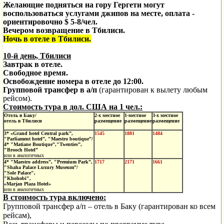
Желающие подняться на гору Гергети могут
воспользоваться услугами джипов на месте, оплата
-
ориентировочно
$
5-8/чел
.
Вечером возвращение в Тбилиси.
Ночь в отеле
в Тбилиси
.
10-й день, Тбилиси
Завтрак в отеле.
Свободное время.
Освобождение номера в отеле до 12:00.
Групповой трансфер в а/п
(гарантирован к вылету любым
рейсом).
Стоимость тура в дол. США на 1 чел.:
Отель в Баку/
2-х местное
1-местное
3-х местное
отель в Тбилиси
размещение
размещение
размещение
3* «Grand hotel Central park”,
1545
1881
1484
"Parliament hotel”, "Maestro boutique”/
4* "Matiane Boutique”,"Twenties”,
"Brooch Hotel”
или в аналогичных
4* "Maestro address”, "Premium Park”,
1717
2171
1661
"Shaha Palace Luxury Museum”/
"Sole Palace",
"Khohobi",
«Marjan Plaza Hotel»
или в аналогичных
В стоимость тура в
ключено
:
Групповой т
рансфер а
/п – отель в
Баку
(гарантирован ко
все
м
р
ейс
ам
)
,