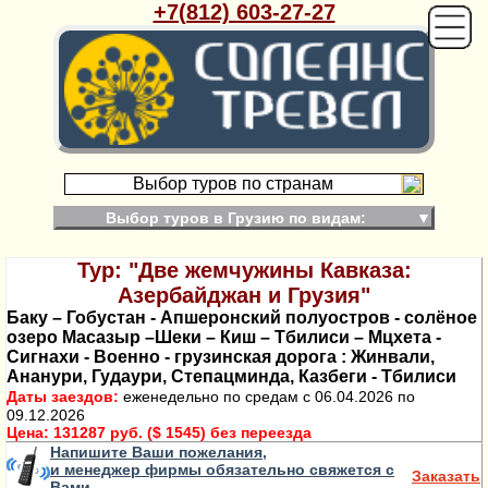
+7(812) 603-27-27
Выбор туров по странам
Выбор туров в Грузию по видам:
▼
Тур: "Две жемчужины Кавказа:
Азербайджан и Грузия"
Баку – Гобустан - Апшеронский полуостров - солёное
озеро Масазыр –Шеки – Киш – Тбилиси – Мцхета -
Сигнахи - Военно - грузинская дорога : Жинвали,
Ананури, Гудаури, Степацминда, Казбеги - Тбилиси
Даты заездов:
еженедельно по средам с 06.04.2026 по
09.12.2026
Цена:
131287 руб. ($ 1545) без переезда
Напишите Ваши пожелания,
и менеджер фирмы обязательно свяжется с
Заказать
Вами.