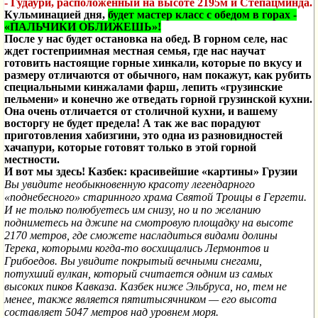
- Гудаури, расположенный на высоте 2195м и Степацминда.
Кульминацией дня,
будет мастер класс с обедом в горах -
«ПАЛЬЧИКИ ОБЛИЖЕШЬ»!
После у нас будет остановка на обед. В горном селе, нас
ждет гостеприимная местная семья, где нас научат
готовить настоящие горные хинкали, которые по вкусу и
размеру отличаются от обычного, нам покажут, как рубить
специальными кинжалами фарш, лепить «грузинские
пельмени» и конечно же отведать горной грузинской кухни.
Она очень отличается от столичной кухни, и вашему
восторгу не будет предела! А так же вас порадуют
приготовления хабизгини, это одна из разновидностей
хачапури, которые готовят только в этой горной
местности.
И вот мы здесь! Казбек: красивейшие «картины» Грузии
Вы увидите необыкновенную красоту легендарного
«поднебесного» старинного храма Святой Троицы в Гергети.
И не только полюбуетесь им снизу, но и по желанию
подниметесь на джипе на смотровую площадку на высоте
2170 метров, где сможете насладиться видами долины
Терека, которыми когда-то восхищались Лермонтов и
Грибоедов. Вы увидите покрытый вечными снегами,
потухший вулкан, который считается одним из самых
высоких пиков Кавказа. Казбек ниже Эльбруса, но, тем не
менее, также является пятитысячником — его высота
составляет 5047 метров над уровнем моря.