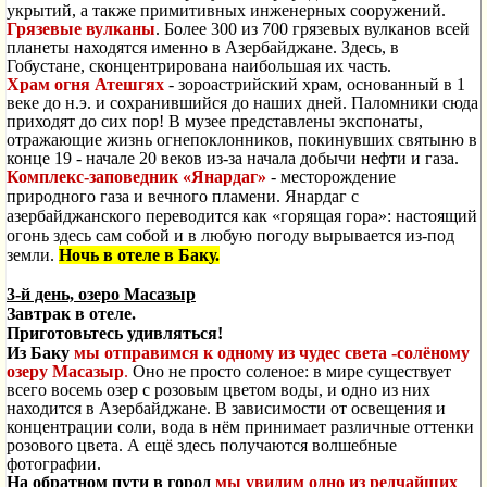
укрытий, а также примитивных инженерных сооружений.
Грязевые вулканы
. Более 300 из 700 грязевых вулканов всей
планеты находятся именно в Азербайджане. Здесь, в
Гобустане, сконцентрирована наибольшая их часть.
Храм огня Атешгях
- зороастрийский храм, основанный в 1
веке до н.э. и сохранившийся до наших дней. Паломники сюда
приходят до сих пор! В музее представлены экспонаты,
отражающие жизнь огнепоклонников, покинувших святыню в
конце 19 - начале 20 веков из-за начала добычи нефти и газа.
Комплекс-заповедник «Янардаг»
- месторождение
природного газа и вечного пламени. Янардаг с
азербайджанского переводится как «горящая гора»: настоящий
огонь здесь сам собой и в любую погоду вырывается из-под
земли.
Ночь в отеле в Баку.
3-й день, озеро Масазыр
Завтрак в отеле.
Приготовьтесь удивляться!
Из Баку
мы отправимся к одному из чудес света -солёному
озеру Масазыр
.
Оно не просто соленое: в мире существует
всего восемь озер с розовым цветом воды, и одно из них
находится в Азербайджане. В зависимости от освещения и
концентрации соли, вода в нём принимает различные оттенки
розового цвета. А ещё здесь получаются волшебные
фотографии.
На обратном пути в город
мы увидим одно из редчайших