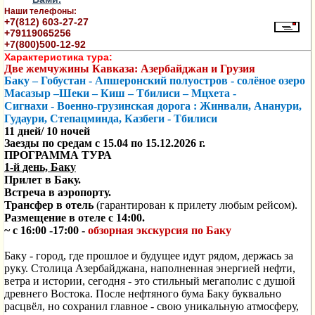
Наши телефоны:
+7(812) 603-27-27
+79119065256
+7(800)500-12-92
Характеристика тура:
Две жемчужины Кавказа: Азербайджан и Грузия
Баку – Гобустан - Апшеронский полуостров - солёное озеро
Масазыр –Шеки – Киш – Тбилиси – Мцхета -
Сигнахи - Военно-грузинская дорога :
Жинвали, Ананури,
Гудаури, Степацминда, Казбеги - Тбилиси
11 дней/ 10 ночей
Заезды по средам с 15.04 по 15.12.2026 г.
ПРОГРАММА ТУРА
1-й день, Баку
Прилет в Баку.
Встреча в аэропорту.
Трансфер в отель
(гарантирован к прилету любым рейсом).
Размещение в отеле с 14:00.
~ с 16:00 -17:00 -
обзорная экскурсия по Баку
Баку - город, где прошлое и будущее идут рядом, держась за
руку. Столица Азербайджана, наполненная энергией нефти,
ветра и истории, сегодня - это стильный мегаполис с душой
древнего Востока. После нефтяного бума Баку буквально
расцвёл, но сохранил главное - свою уникальную атмосферу,