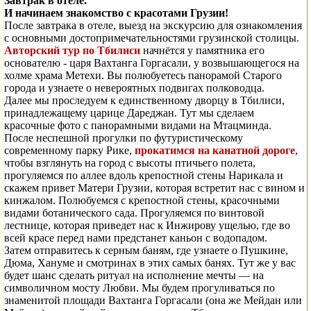
Завтрак в отеле.
И начинаем знакомство с красотами Грузии!
После завтрака в отеле, выезд на экскурсию для ознакомления
с основными достопримечательностями грузинской столицы.
Авторский тур по Тбилиси
начнётся у памятника его
основателю - царя Вахтанга Горгасали, у возвышающегося на
холме храма Метехи. Вы полюбуетесь панорамой Старого
города и узнаете о невероятных подвигах полководца.
Далее мы проследуем к единственному дворцу в Тбилиси,
принадлежащему царице Дареджан. Тут мы сделаем
красочные фото с панорамными видами на Мтацминда.
После неспешной прогулки по футуристическому
современному парку Рике,
прокатимся на канатной дороге
,
чтобы взглянуть на город с высоты птичьего полета,
прогуляемся по аллее вдоль крепостной стены Нарикала и
скажем привет Матери Грузии, которая встретит нас с вином и
кинжалом. Полюбуемся с крепостной стены, красочными
видами ботанического сада. Прогуляемся по винтовой
лестнице, которая приведет нас к Инжирову ущелью, где во
всей красе перед нами предстанет каньон с водопадом.
Затем отправитесь к серным баням, где узнаете о Пушкине,
Дюма, Хануме и смотринах в этих самых банях. Тут же у вас
будет шанс сделать ритуал на исполнение мечты — на
символичном мосту Любви. Мы будем прогуливаться по
знаменитой площади Вахтанга Горгасали (она же Мейдан или