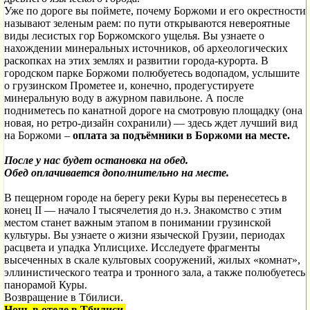
Уже по дороге вы поймете, почему Боржоми и его окрестности
называют зеленым раем: по пути открываются невероятные
виды лесистых гор Боржомского ущелья. Вы узнаете о
нахождении минеральных источников, об археологических
раскопках на этих землях и развитии города-курорта. В
городском парке Боржоми полюбуетесь водопадом, услышите
о грузинском Прометее и, конечно, продегустируете
минеральную воду в ажурном павильоне. А после
подниметесь по канатной дороге на смотровую площадку (она
новая, но ретро-дизайн сохранили) — здесь ждет лучший вид
на Боржоми –
оплата за подъёмники в Боржоми на месте.
После у нас будет остановка на обед.
Обед оплачивается дополнительно на месте.
В пещерном городе на берегу реки Куры вы перенесетесь в
конец II — начало I тысячелетия до н.э. Знакомство с этим
местом станет важным этапом в понимании грузинской
культуры. Вы узнаете о жизни языческой Грузии, периодах
расцвета и упадка Уплисцихе. Исследуете фрагменты
высеченных в скале культовых сооружений, жилых «комнат»,
эллинистического театра и тронного зала, а также полюбуетесь
панорамой Куры.
Возвращение в Тбилиси.
Ночь в отеле в Тбилиси.