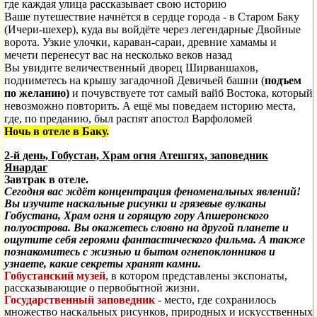
где каждая улица рассказывает свою историю
Ваше путешествие начнётся в сердце города - в Старом Баку
(Ичери-шехер), куда вы войдёте через легендарные Двойные
ворота. Узкие улочки, караван-сараи, древние хамамы и
мечети перенесут вас на несколько веков назад
Вы увидите величественный дворец Ширваншахов,
подниметесь на крышу загадочной Девичьей башни (
подъем
по желанию)
и почувствуете тот самый вайб Востока, который
невозможно повторить. А ещё мы поведаем историю места,
где, по преданию, был распят апостол Варфоломей
Ночь в отеле в Баку.
2-й день, Гобустан, Храм огня Атешгях, заповедник
Янардаг
Завтрак в отеле.
Сегодня вас ждёт концентрация феноменальных явлений!
Вы изучите наскальные рисунки и грязевые вулканы
Гобустана, Храм огня и горящую гору Апшеронского
полуострова. Вы окажетесь словно на другой планете и
ощутите себя героями фантастического фильма. А также
познакомитесь с жизнью и бытом огнепоклонников и
узнаете, какие секреты хранят камни.
Гобустанский музей
, в котором представлены экспонаты,
рассказывающие о первобытной жизни.
Государственный заповедник
- место, где сохранилось
множество наскальных рисунков, природных и искусственных