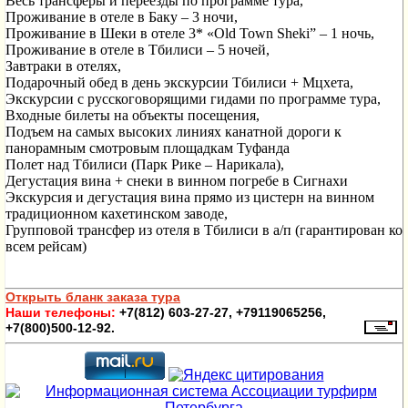
Весь трансфер
ы и переезды по программе
тура
,
Проживание в отеле в Баку – 3 ночи,
Проживание в Шеки в отеле 3* «
Old
Town
Sheki
” – 1 ночь,
Проживание в отеле в Тбилиси – 5 ночей,
Завтраки в отелях,
Подарочный обед в день экскурсии Тбилиси + Мцхета,
Э
кскурси
и с русскоговорящими гидами по программе тура,
Входные билеты на объекты посещения,
Подъем на самых высоких линиях канатной дороги к
панорамным смотровым площадкам Туфанда
Полет над Тбилиси (Парк Рике – Нарикала),
Дегустация вина + снеки в винном погребе в Сигнахи
Экскурсия и дегустация вина прямо из цистерн на винном
традиционном кахетинском заводе,
Групповой трансфер из отеля в Тбилиси в а/п (гарантирован ко
всем рейсам)
Открыть бланк заказа тура
Наши телефоны:
+7(812) 603-27-27, +79119065256,
+7(800)500-12-92.