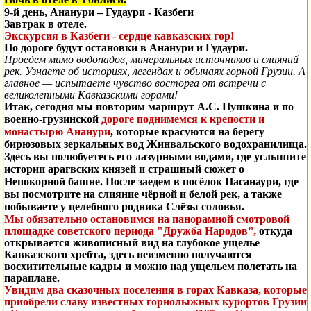
9-й день, Ананури – Гудаури - Казбеги
Завтрак в отеле.
Экскурсия в Казбеги - сердце кавказских гор!
По дороге будут остановки в
Ананури и Гудаури.
Проедем мимо водопадов, минеральных источников и слияний
рек. Узнаете об историях, легендах и обычаях горной Грузии. А
главное — испытаете чувство восторга от встречи с
великолепными Кавказскими горами!
Итак, сегодня мы повторим маршрут А.С. Пушкина и по
военно-грузинской
дороге поднимемся к крепости и
монастырю Ананури
, которые красуются на берегу
бирюзовых зеркальных вод Жинвальского водохранилища.
Здесь вы полюбуетесь его лазурными водами, где услышите
истории арагвских князей и страшный сюжет о
Непокорной башне. После заедем в посёлок Пасанаури, где
вы посмотрите на слияние чёрной и белой рек, а также
побываете у целебного родника Слёзы соловья.
Мы обязательно остановимся на панорамной смотровой
площадке советского периода "Дружба Народов”,
откуда
открывается живописный вид на глубокое ущелье
Кавказского хребта, здесь неизменно получаются
восхитительные кадры и можно над ущельем полетать на
параплане.
Увидим два сказочных поселения в горах Кавказа, которые
приобрели славу известных горнолыжных курортов Грузии