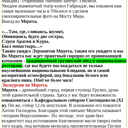
Майдан) - старейший «шопинг-центр» Тбилиси.
Увидим знаменитый театр кукол Габриадзе, мы покажем вам
самые маленькие часы в Тбилиси и сделаем
умопомрачительные фото на Мосту Мира.
Выезд во
Мцхета.
«…Там, где, сливаясь, шумят,
Обнявшись, будто две сестры,
Струи Арагви и Куры,
Был монастырь…»
Таким увидел Лермонтов Мцхета, таким его увидите и вы
Во Мцхета вас ждет приятный сюрприз от принимающей
компании -
традиционный грузинский обед в национальном
ресторане
, где вы будете наслаждаться не только
вкуснейшими национальными блюдами, но и самой
колоритной атмосферой, под бокальчик белого или
красного вина.
Обед не более часа!
Экскурсия по Мцхета.
Мцхета –
древнейший город, первая столица Грузии, душа
этой удивительной страны. Здесь у вас будет возможность
ознакомиться с
Кафедральным собором
Светицховели (
XI
в).
Он же, собор 12-ти апостолов. В основании его покоится
Хитон Господень. Благодаря этой святыне Мцхета называют
«вторым Иерусалимом». По легенде, этот храм был
воздвигнут над источавшим благовонное масло (миро) пнём
того кедра, под которым молилась просветительница Грузии