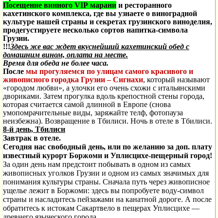
Посещение винного
VIP
марани
и ресторанного
кахетинского комплекса,
где вы узнаете о виноградной
культуре нашей страны и секретах грузинского виноделия,
продегустируете несколько сортов напитка-символа
Грузии.
!!!
Здесь же вас ждет вкуснейший кахетинский обед с
домашним вином, оплата на месте.
Время для обеда не более часа.
После
мы прогуляемся по улицам самого красивого и
живописного городка Грузии – Сигнахи
, который называют
«городом любви», а улочки его очень схожи с итальянскими
двориками. Затем прогулка вдоль крепостной стены города,
которая считается самой длинной в Европе (снова
умопомрачительные виды, заряжайте телф, фотопауза
неизбежна). Возвращение в Тбилиси. Ночь в отеле в Тбилиси.
8-й день, Тбилиси
Завтрак в отеле.
Сегодня нас свободный день, или по желанию за доп. плату
известный курорт Боржоми и Уплисцихе-пещерный город!
За один день нам предстоит побывать в одном из самых
живописных уголков Грузии и одном из самых значимых для
понимания культуры страны. Сначала путь через живописное
ущелье лежит в Боржоми: здесь вы попробуете воду-символ
страны и насладитесь пейзажами на канатной дороге. А после
обратитесь к истокам Сакартвело в пещерах Уплисцихе —
древнего языческого города.