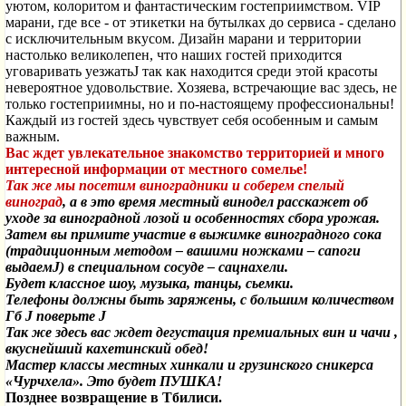
уютом, колоритом и фантастическим гостеприимством.
VIP
марани, где все - от этикетки на бутылках до сервиса - сделано
с исключительным вкусом. Дизайн марани и территории
настолько великолепен, что наших гостей приходится
уговаривать уезжать
J
так как находится среди этой красоты
невероятное удовольствие. Хозяева, встречающие вас здесь, не
только гостеприимны, но и по-настоящему профессиональны!
Каждый из гостей здесь чувствует себя особенным и самым
важным.
Вас ждет увлекательное знакомство территорией
и много
интересной информации от местного сомелье!
Так же мы посетим виноградники и соберем спелый
виноград
, а в это время местный винодел расскажет об
уходе за виноградной лозой и особенностях сбора урожая.
Затем вы примите участие в выжимке виноградного сока
(традиционным методом – вашими ножками – сапоги
выдаем
J
)
в специальном сосуде – сацнахели.
Будет классное шоу, музыка, танцы, сьемки.
Телефоны должны быть заряжены, с большим количеством
Гб
J
поверьте
J
Так же здесь вас ждет дегустация премиальных вин и чачи ,
вкуснейший кахетинский обед!
Мастер классы местных хинкали и грузинского сникерса
«Чурчхела».
Это будет ПУШКА!
Позднее возвращение в Тбилиси.