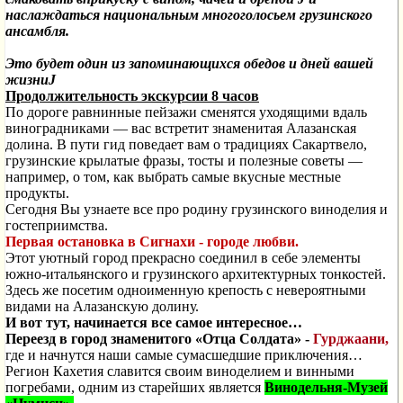
наслаждаться национальным многоголосьем грузинского
ансамбля.
Это будет один из запоминающихся обедов и дней вашей
жизни
J
Продолжительность экскурсии 8 часов
По дороге равнинные пейзажи сменятся уходящими вдаль
виноградниками — вас встретит знаменитая Алазанская
долина. В пути гид поведает вам о традициях Сакартвело,
грузинские крылатые фразы, тосты и полезные советы —
например, о том, как выбрать самые вкусные местные
продукты.
Сегодня Вы узнаете все про родину грузинского виноделия и
гостеприимства.
Первая остановка
в Сигнахи - городе любви.
Этот уютный город прекрасно соединил в себе элементы
южно-итальянского и грузинского архитектурных тонкостей.
Здесь же посетим одноименную крепость с невероятными
видами на Алазанскую долину.
И вот тут, начинается все самое интересное…
Переезд в город
знаменитого
«Отца Солдата»
-
Гурджаани,
где и начнутся наши самые сумасшедшие приключения…
Регион Кахетия славится своим виноделием и винными
погребами, одним из старейших является
Винодельня-Музей