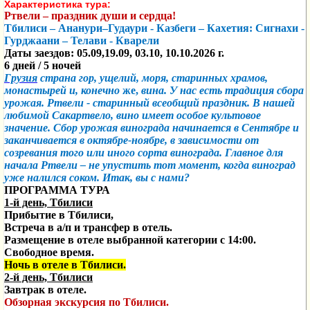
Характеристика тура:
Ртвели – праздник души и сердца!
Тбилиси – Ананури–Гудаури - Казбеги – Кахетия: Сигнахи -
Гурджаани – Телави - Кварели
Даты заездов: 05.09,19.09, 03.10, 10.10.2026 г.
6 дней / 5 ночей
Грузия
страна гор, ущелий, моря, старинных храмов,
монастырей и, конечно
же,
вина. У
нас есть традиция сбора
урожая. Ртвели - старинный всеобщий праздник. В нашей
любимой Сакартвело,
вино имеет особое культовое
значение. Сбор урожая винограда начинается в Сентябре и
заканчивается в октябре-ноябре, в зависимости от
созревания того или иного сорта винограда. Главное для
начала Ртвели – не упустить тот момент, когда виноград
уже налился соком.
Итак, вы с нами?
ПРОГРАММА ТУРА
1-й день, Тбилиси
Прибытие в Тбилиси,
Встреча в а/п и трансфер в отель.
Размещение в отеле выбранной категории с 14:00.
Свободное время.
Ночь в отеле в Тбилиси.
2-й день, Тбилиси
Завтрак в отеле.
Обзорная экскурсия по Тбилиси.