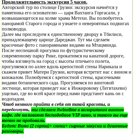
Продолжительность экскурсии 5 часов.
Авторский тур по столице Грузии: экскурсия начнётся у
памятника его основателю — царя Вахтанга Горгасали, у
возвышающегося на холме храма Метехи. Вы полюбуетесь
панорамой Старого города и узнаете о невероятных подвигах
полководца.
Далее мы проследуем к единственному дворцу в Тбилиси,
принадлежащему царице Дареджан. Тут мы сделаем
красочные фото с панорамными видами на Мтацминда.
После неспешной прогулки по футуристическому
современному парку Рике, прокатимся на канатной дороге,
чтобы взглянуть на город с высоты птичьего полета,
прогуляемся по аллее вдоль крепостной стены Нарикала и
скажем привет Матери Грузии, которая встретит нас с вином и
кинжалом. Полюбуемся с крепостной стены, красочными
видами ботанического сада. Прогуляемся по винтовой
лестнице, которая приведет нас к Инжировому (Легвтахеви)
ущелью, где во всей красе перед нами предстанет кань
он с
водопадом.
Чтоб немного прийти в себя от такой красоты, и
передохнуть,
мы сделаем #
winetime
в колоритном винном
кафе, где наливают бесподобное
VIP
вино, и такого вы еще
точно не пробовали.
Будут: Вино (2 сорта)+ снеки+ сырные закуски и душевные
разговоры.