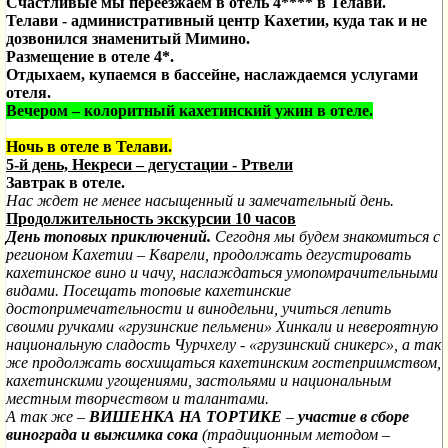
Счастливые мы переезжаем в отель 4**** в Телави.
Телави - административный центр Кахетии, куда так и не
дозвонился знаменитый Мимино.
Размещение в отеле 4*.
Отдыхаем, купаемся в бассейне, наслаждаемся услугами
отеля.
Вечером – колоритный кахетинский ужин в отеле.
Ночь в отеле в Телави.
5-й день, Некреси – дегустации - Ртвели
Завт
рак в отеле.
Нас ждет не менее насыщенный и замечательный день.
Продолжительность экскурсии 10 часов
День топовых приключений.
Сегодня мы будем знакомиться с
регионом Кахетии – Кварели, продолжать дегустировать
кахетинское вино и чачу, наслаждаться умопомрачительными
видами. Посещать топовые кахетинские
достопримечательности и винодельни, учиться лепить
своими ручками «грузинские пельмени» Хинкали и невероятную
национальную сладость Чурчхелу - «грузинский сникерс», а так
же продолжать восхищаться кахетинским гостеприимством,
кахетинскими угощениями,
застольями и национальным
местным творчеством и талантами.
А так же –
ВИШЕНКА НА ТОРТИКЕ
–
участие в сборе
винограда и выжимка сока
(традиционным методом –