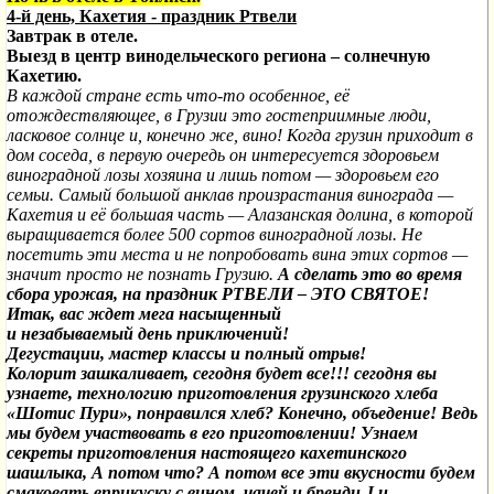
4-й день,
Кахетия
- праздник Ртвели
Завтрак в отеле.
Выезд в центр винодельческого региона – солнечную
Кахетию.
В каждой стране есть что-то особенное, её
отождествляющее, в Грузии это гостеприимные люди,
ласковое солнце и, конечно же, вино! Когда грузин приходит в
дом соседа, в первую очередь он интересуется здоровьем
виноградной лозы хозяина и лишь потом — здоровьем его
семьи. Самый большой анклав произрастания винограда —
Кахетия и её большая часть — Алазанская долина, в которой
выращивается более 500 сортов виноградной лозы. Не
посетить эти места и не попробовать вина этих сортов —
значит просто не познать Грузию.
А сделать это во время
сбора урожая, на праздник РТВЕЛИ – ЭТО СВЯТОЕ!
Итак, вас ждет мега насыщенный
и незабываемый день приключений!
Дегустации, мастер классы и полный отрыв!
Колорит зашкаливает, сегодня будет все!!!
сегодня вы
узнаете, технологию приготовления грузинского хлеба
«Шотис Пури», понравился хлеб? Конечно, объедение! Ведь
мы будем участвовать в его приготовлении! Узнаем
секреты приготовления настоящего кахетинского
шашлыка, А потом что?
А потом все эти вкусности будем
смаковать вприкуску
с вином, чачей и бренди
J
и