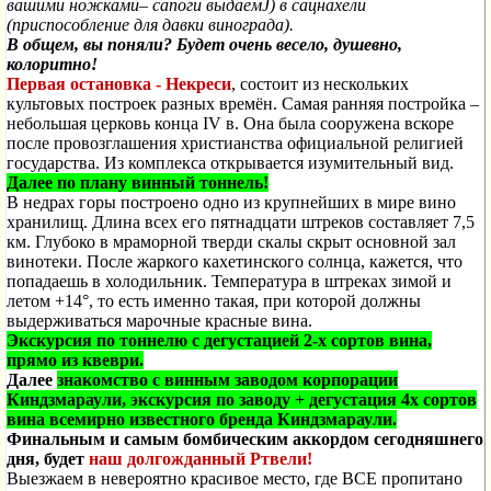
вашими ножками– сапоги выдаем
J
)
в сацнахели
(приспособление для давки винограда).
В общем, вы поняли? Будет очень весело, душевно,
колоритно!
Первая остановка - Некреси
, состоит из нескольких
культовых построек разных времён. Самая ранняя постройка –
небольшая церковь конца IV в. Она была сооружена вскоре
после провозглашения христианства официальной религией
государства. Из комплекса открывается изумительный вид.
Далее по плану винный тоннель!
В недрах горы построено одно из крупнейших в мире вино
хранилищ. Длина всех его пятнадцати штреков составляет 7,5
км. Глубоко в мраморной тверди скалы скрыт основной зал
винотеки. После жаркого кахетинского солнца, кажется, что
попадаешь в холодильник. Температура в штреках зимой и
летом +14°, то есть именно такая, при которой должны
выдерживаться марочные красные вина.
Экскурсия по тоннелю
с дегустацией 2-х сортов вина,
прямо из квеври.
Далее
знакомство с винным заводом корпорации
Киндзмараули, экскурсия по заводу + дегустация 4х сортов
вина
всемирно известного бренда Киндзмараули.
Финальным и самым бомбическим аккордом сегодняшнего
дня,
будет
наш долгожданный Ртвели!
Выезжаем в невероятно красивое место, где ВСЕ пропитано