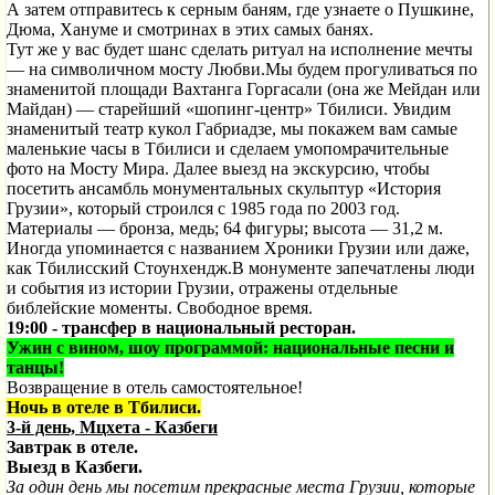
А затем отправитесь к серным баням, где узнаете о Пушкине,
Дюма, Хануме и смотринах в этих самых банях.
Тут же у вас будет шанс сделать ритуал на исполнение мечты
— на символичном мосту Любви.Мы будем прогуливаться по
знаменитой площади Вахтанга Горгасали (она же Мейдан или
Майдан) — старейший «шопинг-центр» Тбилиси. Увидим
знаменитый театр кукол Габриадзе, мы покажем вам самые
маленькие часы в Тбилиси и сделаем умопомрачительные
фото на Мосту Мира
. Далее выезд на экскурсию,
чтобы
посетить ансамбль монументальных скульптур «История
Грузии», который
строился с 1985 года по 2003 год.
Материалы — бронза, медь; 64 фигуры; высота — 31,2 м.
Иногда упоминается с названием
Хроники
Грузии или даже,
как Тбилисский Стоунхендж.В монументе запечатлены люди
и события из истории Грузии, отражены отдельные
библейские моменты. Свободное время.
19:00 - трансфер в национальный ресторан.
Ужин с вином, шоу программой: национальные песни и
танцы!
Возвращение в отель самостоятельное!
Ночь в отеле в Тбилиси.
3-й день, Мцхета - Казбеги
Завтрак в отеле.
Выезд в Казбеги.
За один день мы посетим прекрасные места Грузии, которые