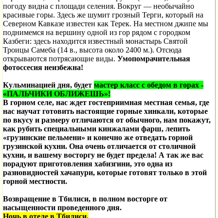
погоду видна с площади селения. Вокруг — необычайно
красивые горы. Здесь же шумит грозный Терги, который на
Северном Кавказе известен как Терек. На местном джипе мы
поднимемся на вершину одной из гор рядом с городком
Казбеги: здесь находится известный монастырь Святой
Троицы Самеба (14 в., высота около 2400 м.). Отсюда
открываются потрясающие виды.
Умопомрачительная
фотоссесия неизбежна!
Кульминацией дня, будет
мастер класс с обедом
в горах -
«ПАЛЬЧИКИ ОБЛИЖЕШЬ»!
В горном селе, нас ждет гостеприимная местная семья, где
нас научат готовить настоящие
горные хинкали,
которые
по вкусу и размеру отличаются от обычного,
нам покажут,
как рубить специальными кинжалами фарш, лепить
«грузинские пельмени» и конечно же отведать горной
грузинской кухни. Она очень отличается от столичной
кухни, и вашему восторгу не будет предела!
А так же вас
порадуют приготовления
хабизгини, это одна из
разновидностей
хачапури, которые готовят только в этой
горной местности.
Возвращение в Тбилиси, в полном восторге от
насыщенности проведенного дня.
Ночь в отеле в Тбилиси.