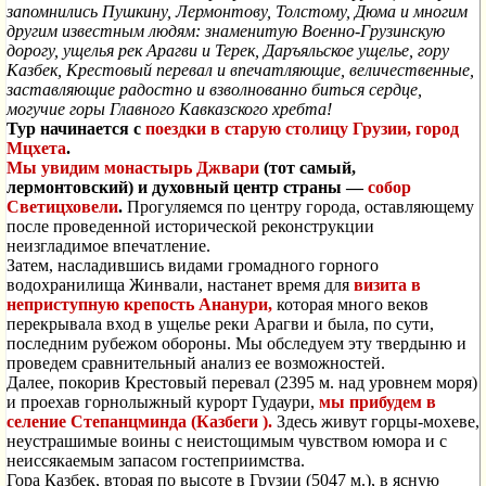
запомнились Пушкину, Лермонтову, Толстому, Дюма и многим
другим известным людям: знаменитую Военно-Грузинскую
дорогу, ущелья рек Арагви и Терек, Даръяльское ущелье, гору
Казбек, Крестовый перевал и впечатляющие, величественные,
заставляющие радостно и взволнованно биться сердце,
могучие горы Главного Кавказского хребта!
Тур начинается с
поездки в старую столицу Грузии, город
Мцхета
.
Мы увидим монастырь Джвари
(тот самый,
лермонтовский) и духовный центр страны —
собор
Светицховели
.
Прогуляемся по центру города, оставляющему
после проведенной исторической реконструкции
неизгладимое впечатление.
Затем, насладившись видами громадного горного
водохранилища Жинвали, настанет время для
визита в
неприступную крепость Ананури,
которая много веков
перекрывала вход в ущелье реки Арагви и была, по сути,
последним рубежом обороны. Мы обследуем эту твердыню и
проведем сравнительный анализ ее возможностей.
Далее, покорив Крестовый перевал (2395 м. над уровнем моря)
и проехав горнолыжный курорт Гудаури,
мы прибудем в
селение Степанцминда (Казбеги ).
Здесь живут горцы-мохеве,
неустрашимые воины с неистощимым чувством юмора и с
неиссякаемым запасом гостеприимства.
Гора Казбек, вторая по высоте в Грузии (5047 м.), в ясную