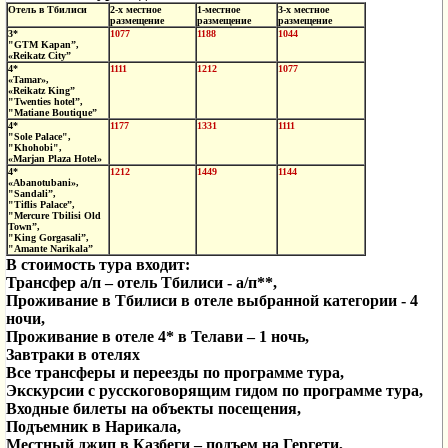
Отель в Тбилиси
2-х местное
1-местное
3-х местное
размещение
размещение
размещение
3*
1077
1188
1044
"GTM Kapan”,
«Reikatz City”
4*
1111
1212
1077
«Tamar»,
«Reikatz
King”
"Twenties hotel”,
"Matiane Boutique”
4*
1177
1331
1111
"Sole Palace",
"Khohobi",
«Marjan Plaza Hotel»
4*
1212
1449
1144
«Abanotubani»,
"Sandali”,
"Tiflis Palace”,
"Mercure Tbilisi Old
Town”,
"King Gorgasali”
,
"Amante Narikala”
В стоимость тура входит:
Трансфер а/п
– отель Тбилиси - а/п**,
Проживание в Тбилиси
в отеле выбранной категории - 4
ночи,
Проживание в отеле 4* в Телави – 1 ночь,
Завтраки в отелях
Все трансферы и переезды по программе тура,
Экскурсии с русскоговорящим гидом по программе тура,
Входные билеты на объекты посещения,
Подъемник в Нарикала,
Местный джип в Казбеги – подъем на Гергети,