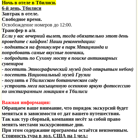
Ночь в отеле
в Тбилиси.
6-й день, Тбилиси
Завтрак в отеле.
Свободное время.
Освобождение номеров до 12:00.
Трансфер в а/п
.
Если у вас
вечерний вылет, тогда обязательно этот день
проведите с кайфом! Наши рекомендации:
- подняться на фуникулере в парк Мтацминда и
попробовать самые вкусные пончики,
- побродить по Сухому мосту в поиске антикварных
сувениров
- посетить Этнографический музей (под открытым небом)
- посетить Национальный музей Грузии
- погулять в Тбилисском ботаническом саду
- устроить мега насыщенную осеннюю яркую фотосессию
по инстаграмным локациям в Тбилиси
Важная информация:
Обращаем ваше внимание, что порядок экскурсий будет
меняться в зависимости от дат вашего путешествия.
Так как тур сборный, компания несёт за собой право
менять местами экскурсионные дни.
При этом содержание программы остаётся неизменным.
Стоимость тура в дол. США на 1 чел.: