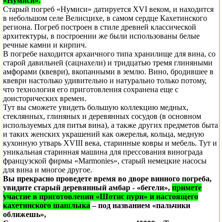
«Нумиси».
Старый погреб «Нумиси» датируется XVI веком, и находится
в небольшом селе Велисцихе, в самом сердце Кахетинского
региона. Погреб построен в стиле древней классической
архитектуры, в построении же были использованы белые
речные камни и кирпич.
В погребе находится архаичного типа хранилище для вина, со
старой давильней (сацнахели) и тридцатью тремя глиняными
амфорами (квеври), вкопанными в землю. Вино, бродившее в
квеври настолько удивительно и натурально только потому,
что технология его приготовления сохранена еще с
доисторических времен.
Тут вы сможете увидеть большую коллекцию медных,
стеклянных, глиняных и деревянных сосудов (в основном
используемых для питья вина), а также других предметов быта
и таких женских украшений как ожерелья, кольца, медную
кухонную утварь XVIII века, старинные ковры и мебель. Тут и
уникальная старинная машина для прессования винограда
французской фирмы «Marmonies», старый немецкие насосы
для вина и многое другое.
Вы прекрасно проведете время во дворе винного погреба,
увидите старый деревянный амбар - «бегели»,
примете
участие в приготовлении «Шотис пури» и настоящего
кахетинского шашлыка
– под названием
«пальчики
оближешь»,