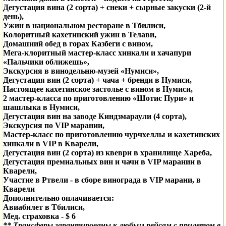
Дегустация вина (2 сорта) + снеки + сырные закуски (2-й
день),
Ужин в национальном ресторане в Тбилиси,
Колоритный кахетинский ужин в Телави,
Домашний обед в горах Казбеги с вином,
Мега-клоритный мастер-класс хинкали и хачапури
«Пальчики оближешь»,
Экскурсия в винодельню-музей «Нумиси»,
Дегустация вин (2 сорта) + чача + бренди в Нумиси,
Настоящее кахетинское застолье с вином в Нумиси,
2 мастер-класса по приготовлению «Шотис Пури» и
шашлыка в Нумиси,
Дегустация вин на заводе Киндзмараули (4 сорта),
Экскурсия по VIP марании,
Мастер-класс по приготовлению чурчхеллы и кахетинских
хинкали в VIP в Кварели,
Дегустация
вин (2 сорта)
из квеври в хранилище Хареба,
Дегустация
премиальных вин и чачи в VIP марании в
Кварели,
Участие в Ртвели - в сборе винограда в VIP марани, в
Кварели
Дополнительно оплачивается:
Авиабилет в Тбилиси,
Мед. страховка -
$
6
** Трансферы гарантированы к любым рейсам с прилетом в