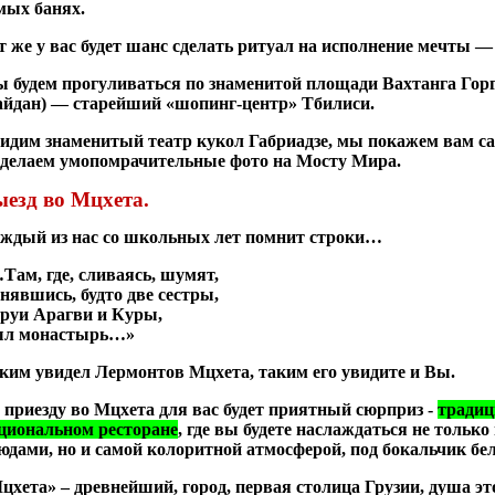
мых банях.
т же у вас будет шанс сделать ритуал на исполнение мечты 
 будем прогуливаться по знаменитой площади Вахтанга Горг
йдан) — старейший «шопинг-центр» Тбилиси.
идим знаменитый театр кукол Габриадзе, мы покажем вам с
сделаем умопомрачительные фото на Мосту Мира.
езд во Мцхета.
ждый из нас со школьных лет помнит строки…
Там, где, сливаясь, шумят,
нявшись, будто две сестры,
руи Арагви и Куры,
л монастырь…»
ким увидел Лермонтов Мцхета, таким его увидите и Вы.
 приезду во Мцхета для вас будет приятный сюрприз -
традиц
циональном ресторане
, где вы будете наслаждаться не толь
юдами, но и самой колоритной атмосферой, под бокальчик бел
цхета» – древнейший, город, первая столица Грузии, душа эт