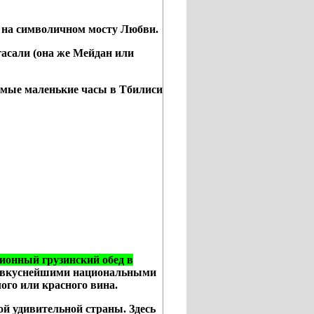
— на символичном мосту Любви.
асали (она же Мейдан или
амые маленькие часы в Тбилиси
ионный грузинский обед в
ко вкуснейшими национальными
ого или красного вина.
ой удивительной страны. Здесь