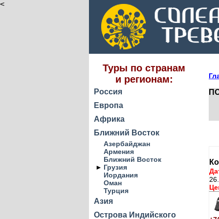
<
Туры по странам
Гл
и регионам:
Россия
ПО
Европа
Африка
Ближний Восток
Азербайджан
Армения
Ближний Восток
Ко
►
Грузия
Да
Иордания
26
Оман
Це
Турция
Азия
Острова Индийского