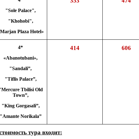
353
474
"Sole Palace",
"Khohobi",
Marjan Plaza Hotel»
4*
414
606
«Abanotubani»,
"Sandali”,
"Tiflis Palace”,
"Mercure Tbilisi Old
Town”,
"King Gorgasali”,
"Amante Norikala”
стоимость тура входит: