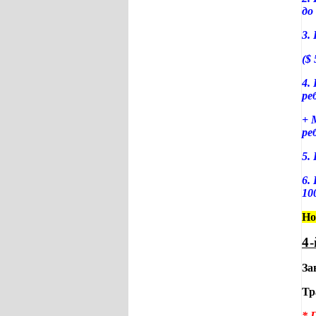
до
3.
($
4.
ре
+
ре
5.
6.
10
Но
4-
За
Тр
* 