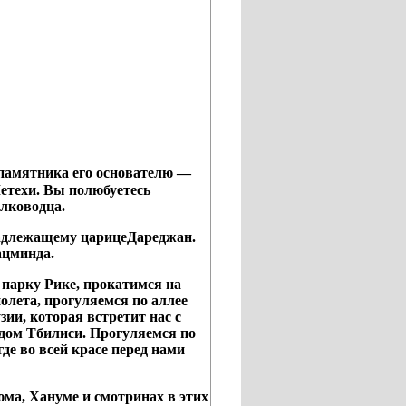
 памятника его основателю —
етехи. Вы полюбуетесь
олководца.
надлежащему царицеДареджан.
ацминда.
парку Рике, прокатимся на
олета, прогуляемся по аллее
ии, которая встретит нас с
дом Тбилиси. Прогуляемся по
де во всей красе перед нами
юма, Хануме и смотринах в этих