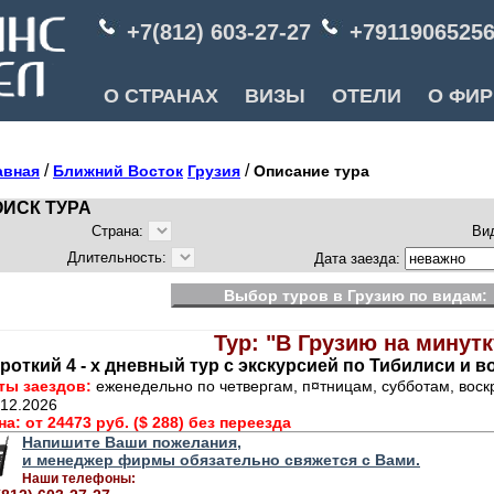
+7(812) 603-27-27
+7911906525
О СТРАНАХ
ВИЗЫ
ОТЕЛИ
О ФИ
/
/
авная
Ближний Восток
Грузия
Описание тура
ИСК ТУРА
Страна:
Ви
Длительность:
Дата заезда:
Выбор туров в Грузию по видам:
Тур: "В Грузию на минутк
роткий 4 - х дневный тур с экскурсией по Тибилиси и в
ты заездов:
еженедельно по четвергам, п¤тницам, субботам, воск
.12.2026
на:
от 24473 руб. ($ 288) без переезда
Напишите Ваши пожелания,
и менеджер фирмы обязательно свяжется с Вами.
Наши телефоны: