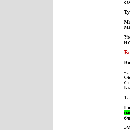
са
Ту
Мы
Ма
Ув
и 
Вы
Ка
«…
Об
Ст
Бы
Та
По
на
бл
«М