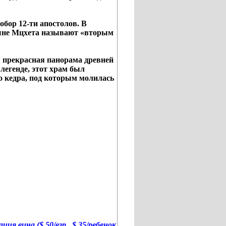
собор 12-ти апостолов. В
тыне Мцхета называют «вторым
я прекрасная панорама древней
легенде, этот храм был
о кедра, под которым молилась
ия вина ($ 50/взр., $ 35/ребенок