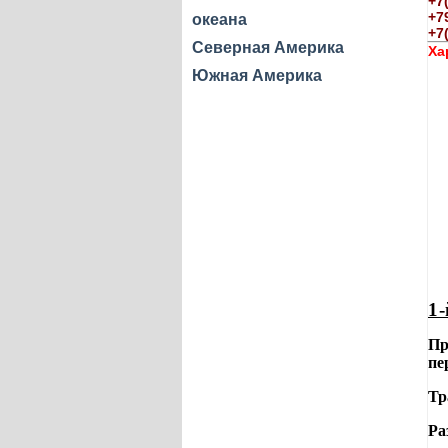
+7
+7
океана
+7
Северная Америка
Ха
Южная Америка
1-
Пр
пе
Тр
Ра