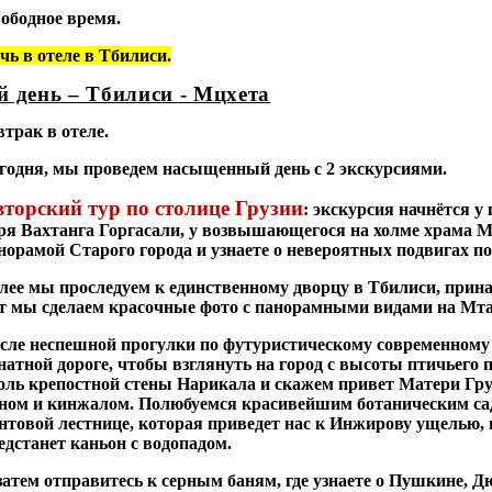
ободное время.
чь в отеле в Тбилиси.
й день – Тбилиси - Мцхета
втрак в
отеле.
годня, мы проведем насыщенный день с 2 экскурсиями.
торский тур по столице Грузии
:
экскурсия начнётся у
ря Вахтанга Горгасали, у возвышающегося на холме храма М
норамой Старого города и узнаете о невероятных подвигах п
лее мы проследуем к единственному дворцу в Тбилиси, при
т мы сделаем красочные фото с панорамными видами на Мт
сле неспешной прогулки по футуристическому современному 
натной дороге, чтобы взглянуть на город с высоты птичьего п
оль крепостной стены Нарикала и скажем привет Матери Груз
ном и кинжалом. Полюбуемся красивейшим ботаническим са
нтовой лестнице, которая приведет нас к Инжирову ущелью, г
едстанет каньон с водопадом.
затем отправитесь к серным баням, где узнаете о Пушкине, Д