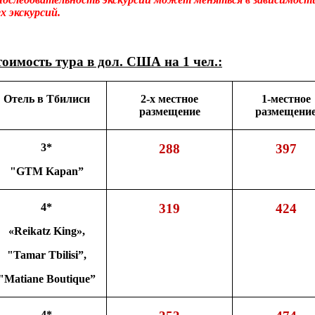
ех экскурсий.
оимость тура в дол. США на 1 чел.:
Отель в Тбилиси
2-х местное
1-местное
размещение
размещени
3*
288
397
"GTM Kapan”
4*
319
424
«Reikatz King»,
"Tamar Tbilisi”,
"Matiane Boutique”
4*