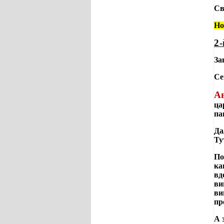
Св
Но
2-
За
Се
Ав
ца
па
Да
Ту
По
ка
вд
ви
ви
пр
А 