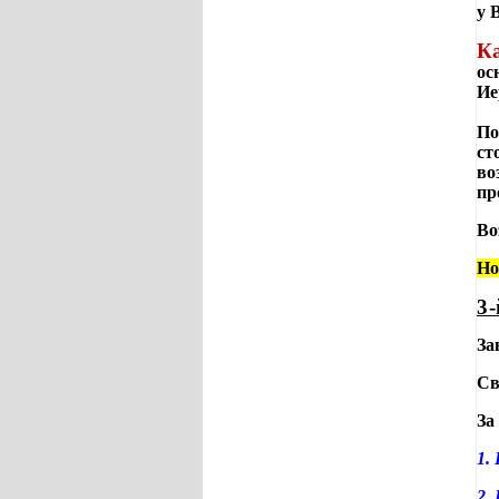
у 
К
ос
Ие
По
ст
во
пр
Во
Но
3
За
Св
За
1.
2.