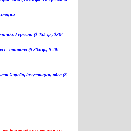
устации
инда, Гергети ($ 45/взр., $30/
ах - доплата (
$ 35/взр.,
$ 20/
еля Хареба, дегустации, обед ($
 от дня заезда с сохранением