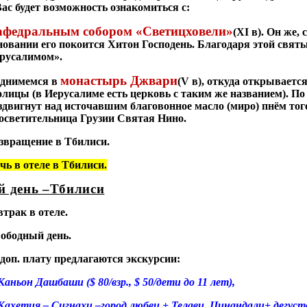
Вас будет возможность ознакомиться с:
афедральным собором «Светицховели»
(
XI
в). Он же, 
новании его покоится Хитон Господень. Благодаря этой свя
русалимом».
монастырь Джвари
днимемся в
(
V
в), откуда открываетс
олицы (в Иерусалиме есть церковь с таким же названием). По 
здвигнут над источавшим благовонное масло (миро) пнём тог
осветительница Грузии Святая Нино.
звращение в Тбилиси.
чь в отеле в Тбилиси.
-й день –Тбилиси
втрак в отеле.
ободный день.
 доп. плату предлагаются экскурсии:
 Каньон Дашбаши ($ 80/взр., $ 50/дети до 11 лет),
 Кахетия – Сигнахи –город любви + Телави, Цинандали+ дегустац