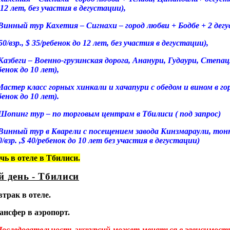
 12 лет, без участия в дегустации),
 Винный тур Кахетия – Сигнахи – город любви + Бодбе + 2 дег
 50/взр., $ 35/ребенок до 12 лет, без участия в дегустации),
 Казбеги – Военно-грузинская дорога, Ананури, Гудаури, Степацм
бенок до 10 лет),
Мастер класс горных хинкали и хачапури с обедом и вином в гор
бенок до 10 лет).
 Шопинг тур – по торговым центрам в Тбилиси ( под запрос)
 Винный тур в Кварели с посещением завода Кинзмараули, тонн
0/взр. ,$ 40/ребенок до 10 лет без участия в дегустации)
чь в отеле в Тбилиси.
й день - Тбилиси
втрак в отеле.
ансфер в аэропорт.
Последовательность экскурсий может меняться в зависимости