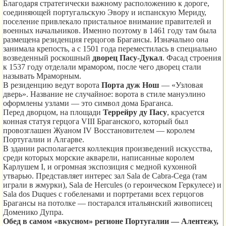
Благодаря стратегически важному расположению к дороге,
соединяющей португальскую Эвору и испанскую Мериду,
поселение привлекало пристальное внимание правителей и
военных начальников. Именно поэтому в 1461 году там была
размещена резиденция герцогов Брагансы. Изначально она
занимала крепость, а с 1501 года переместилась в специально
возведенный роскошный
дворец Пасу-Дукал
. Фасад строения
к 1537 году отделали мрамором, после чего дворец стали
называть Мраморным.
В резиденцию ведут ворота
Порта дуж Нош
— «Узловая
дверь». Название не случайное: ворота в стиле мануэлино
оформлены узлами — это символ дома Браганса.
Перед дворцом, на площади
Террейру ду Пасу
, красуется
конная статуя герцога VIII Браганского, который был
провозглашен Жуаном IV Восстановителем — королем
Португалии и Алгарве.
В здании располагается коллекция произведений искусства,
среди которых морские акварели, написанные королем
Карлушем I, и огромная экспозиция с медной кухонной
утварью. Представляет интерес зал Sala de Cabra-Cega (там
играли в жмурки), Sala de Hercules (о героическом Геркулесе) и
Sala dos Duques с гобеленами и портретами всех герцогов
Брагансы на потолке — постарался итальянский живописец
Доменико Дупра.
Обед в самом «вкусном» регионе Португалии — Алентежу,