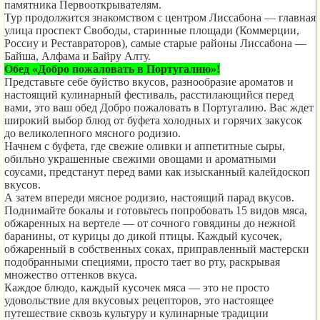
памятника Первооткрывателям.
Тур продолжится знакомством с центром Лиссабона — главная
улица проспект Свободы, старинные площади (Коммерции,
Россиу и Реставраторов), самые старые районы Лиссабона —
Байша, Алфама и Байру Алту.
Обед
«Добро пожаловать в Португалию»!
Представьте себе буйство вкусов, разнообразие ароматов и
настоящий кулинарный фестиваль, расстилающийся перед
вами, это ваш обед Добро пожаловать в Португалию. Вас ждет
широкий выбор блюд от буфета холодных и горячих закусок
до великолепного мясного родизио.
Начнем с буфета, где свежие оливки и аппетитные сыры,
обильно украшенные свежими овощами и ароматными
соусами, предстанут перед вами как изысканный калейдоскоп
вкусов.
А затем впереди мясное родизио, настоящий парад вкусов.
Поднимайте бокалы и готовьтесь попробовать 15 видов мяса,
обжаренных на вертеле — от сочного говядины до нежной
баранины, от курицы до дикой птицы. Каждый кусочек,
обжаренный в собственных соках, приправленный мастерски
подобранными специями, просто тает во рту, раскрывая
множество оттенков вкуса.
Каждое блюдо, каждый кусочек мяса — это не просто
удовольствие для вкусовых рецепторов, это настоящее
путешествие сквозь культуру и кулинарные традиции