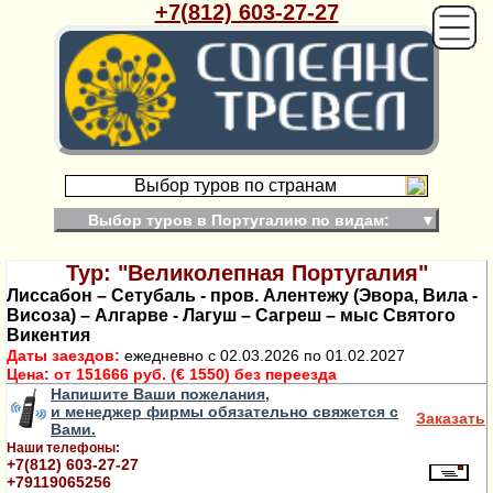
+7(812) 603-27-27
Выбор туров по странам
Выбор туров в Португалию по видам:
▼
Тур: "Великолепная Португалия"
Лиссабон – Сетубаль - пров. Алентежу (Эвора, Вила -
Висоза) – Алгарве - Лагуш – Сагреш – мыс Святого
Викентия
Даты заездов:
ежедневно с 02.03.2026 по 01.02.2027
Цена:
от 151666 руб. (€ 1550) без переезда
Напишите Ваши пожелания,
и менеджер фирмы обязательно свяжется с
Заказать
Вами.
Наши телефоны:
+7(812) 603-27-27
+79119065256