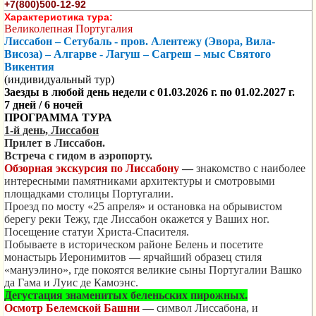
+7(800)500-12-92
Характеристика тура:
Великолепная Португалия
Лиссабон – Сетубаль -
пров. Алентежу (Эвора, Вила-
Висоза) – Алгарве - Лагуш – Сагреш – мыс Святого
Викентия
(индивидуальный тур)
Заезды в любой день недели с 01.03.2026 г. по
01.02.2027 г.
7 дней / 6 ночей
ПРОГРАММА ТУРА
1-й день, Лиссабон
Прилет в Лиссабон.
Встреча с гидом в аэропорту
.
Обзорная экскурсия по Лиссабону
—
знакомство с наиболее
интересными памятниками архитектуры и смотровыми
площадками столицы Португалии.
Проезд по мосту «25 апреля» и остановка на обрывистом
берегу реки Тежу, где Лиссабон окажется у Ваших ног.
Посещение статуи Христа-Спасителя.
Побываете в историческом районе Белень и посетите
монастырь Иеронимитов — ярчайший образец стиля
«мануэлино», где покоятся великие сыны Португалии Вашко
да Гама и Луис де Камоэнс.
Дегустация знаменитых беленьских пирожных.
Осмотр Белемской Башни
—
символ Лиссабона, и