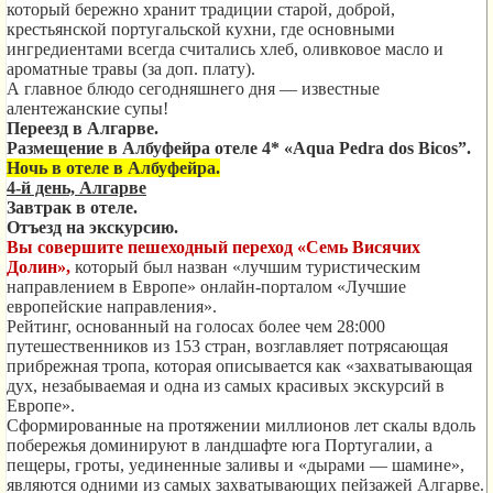
который бережно хранит традиции старой, доброй,
крестьянской португальской кухни, где основными
ингредиентами всегда считались хлеб, оливковое масло и
ароматные травы (за доп. плату).
А главное блюдо сегодняшнего дня — известные
алентежанские супы!
Переезд в Алгарве.
Размещение в Албуфейра отеле 4* «
Aqua
Pedra
dos
Bicos
”.
Ночь в отеле в Албуфейра.
4-й день, Алгарве
Завтрак в отеле.
Отъезд на экскурсию.
Вы совершите пешеходный переход «Семь Висячих
Долин»,
который был назван «лучшим туристическим
направлением в Европе» онлайн-порталом «Лучшие
европейские направления».
Рейтинг, основанный на голосах более чем 28:000
путешественников из 153 стран, возглавляет потрясающая
прибрежная тропа, которая описывается как «захватывающая
дух, незабываемая и одна из самых красивых экскурсий в
Европе».
Сформированные на протяжении миллионов лет скалы вдоль
побережья доминируют в ландшафте юга Португалии, а
пещеры, гроты, уединенные заливы и «дырами — шамине»,
являются одними из самых захватывающих пейзажей Алгарве.