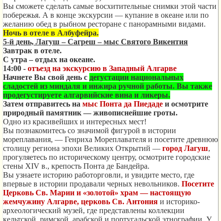
Вы сможете сделать самые восхитительные снимки этой части
побережья. А в конце экскурсии — купание в океане или по
желанию обед в рыбном ресторане с панорамными видами.
Ночь в отеле в Албуфейра.
5-й день, Лагуш – Сагреш – мыс Святого Викентия
Завтрак в отеле.
С утра – отдых на океане.
14:00 -
отъезд на экскурсию в Западный Алгарве
Начнете Вы свой день с
дегустации национальных
сладостей из миндаля и инжира ручной работы. Вы также
продегустируете алгарвийские вина и ликеры.
Затем отправитесь на
мыс Понта да Пиедаде
и осмотрите
природный памятник — живописнейшие гроты.
Одно из красивейших и интересных мест!
Вы познакомитесь со значимой фигурой в истории
мореплавания, — Генриха Мореплавателя и посетите древнюю
столицу региона эпохи Великих Открытий —
город Лагуш
,
прогуляетесь по историческому центру, осмотрите городские
стены XIV в., крепость Понта де Бандейра.
Вы узнаете историю работорговли, и увидите место, где
впервые в истории продавали черных невольников.
Посетите
Церковь Св. Марии и «золотой» храм — настоящую
жемчужину Алгарве, церковь Св. Антония
и историко-
археологический музей, где представлены коллекции
кельтской, римской, арабской и португальской этнографии. У