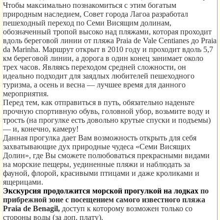
Чтобы максимально познакомиться с этим богатым
природным наследием, Совет города Лагоа разработал
пешеходный переход по Семи Висящим долинам,
обозначенный тропой высоко над
пляжами, которая
проходит
вдоль береговой линии от пляжа Praia de Vale Centianes до Praia
da Marinha. Маршрут открыт в 2010 году и проходит вдоль 5,7
км береговой линии, а дорога в один конец занимает около
трех часов. Являясь переходом средней сложности, он
идеально подходит для заядлых любителей пешеходного
туризма, а осень и весна — лучшее время для данного
мероприятия.
Перед тем, как отправиться в путь, обязательно наденьте
прочную спортивную обувь, головной убор, возьмите воду и
трость (на прогулке есть довольно крутые спуски и подъемы)
— и, конечно, камеру!
Данная прогулка дает Вам возможность открыть для себя
захватывающие дух природные чудеса «Семи Висящих
Долин», где Вы сможете полюбоваться прекрасными видами
на морские пещеры, уединенные пляжи и наблюдать за
фауной, флорой, красивыми птицами и даже кроликами и
ящерицами.
Экскурсия продолжится морской прогулкой на лодках
по
прибрежной зоне с посещением самого известного пляжа
Praia de Benagil,
доступ к которому возможен только со
стороны воды (за доп. плату).