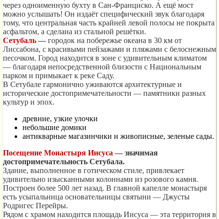
через одноименную бухту в Сан-Франциско. А ещё мост
можно услышать! Он издаёт специфический звук благодаря
тому, что центральная часть крайней левой полосы не покрыта
асфальтом, а сделана из стальной решётки.
Сетубаль
—
городок на побережье океана в 30 км от
Лиссабона, с красивыми пейзажами и пляжами с белоснежным
песочком. Город находится в зоне с удивительным климатом
— благодаря непосредственной близости с Национальным
парком и примыкает к реке Саду.
В Сетубале гармонично уживаются архитектурные и
исторические достопримечательности — памятники разных
культур и эпох.
древние, узкие улочки
небольшие домики
антикварные магазинчики и живописные, зеленые сады.
Посещение Монастыря Иисуса
— значимая
достопримечательность Сетубала.
Здание, выполненное в готическом стиле, привлекает
удивительно изысканными колоннами из розового камня.
Построен более 500 лет назад. В главной капелле монастыря
есть усыпальница основательницы святыни — Джусты
Родригес Перейры.
Рядом с храмом находится площадь Иисуса — эта территория в