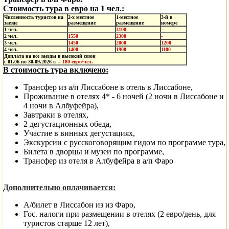
Стоимость тура в евро на 1 чел.:
Численность туристов на
2-х местное
1-местное
3-й в
заезде
размещение
размещение
номере
1 чел.
-
3100
-
2 чел.
1550
2300
-
3 чел.
1450
2000
1200
4 чел.
1400
1900
1100
Доплата на все заезды в высокий сезон
с 01.06 по 30.09.2026 г. –
180 евро/чел.
В стоимость тура включено:
Трансфер из а/п Лиссабоне в отель в Лиссабоне,
Проживание в отелях 4* - 6 ночей (2 ночи в Лиссабоне и
4 ночи в Албуфейра),
Завтраки в отелях,
2 дегустационных обеда,
Участие в винных дегустациях,
Экскурсии с русскоговорящим гидом по программе тура,
Билета в дворцы и музеи по программе,
Трансфер из отеля в Албуфейра в а/п Фаро
Дополнительно оплачивается:
А/билет в Лиссабон из из Фаро,
Гос. налоги при размещении в отелях (2 евро/день, для
туристов старше 12 лет),