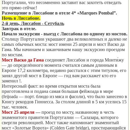
Португалии, что несомненно заставит вас захотеть отведать
это прямо сейчас!
Размещение в Лиссабоне в отеле 4* «
Marques
Pombal
”.
Ночь в Лиссабоне.
2-й день, Лиссабон - Сетубаль
Завтрак в отеле.
Начало экскурсии - выезд с Лиссабона по одному из мостов.
Столицу Португалии украшают два великолепных и далеко не
самых обычных моста: мост имени 25 апреля и мост Васко да
Гама. Мы начинаем и заканчиваем нашу экскурсию проездом
по мостам.
Мост Васко да Гама
соединяет Лиссабон и города Монти́жу
— до определённого момента считался самым длинным в
Европе 17,2 километра, недавно расстался с этим титулом, его
занял другой мост в Европе — гид вам расскажет кто его
заменил !.
Интересный факт
: во время открытия моста была
приготовлена и подана самая большая фейжоада в мире
(feijoada — порт. блюдо из мяса и фасоли), что было занесено в
Книгу рекордов Гиннесса. За столом длиной в 5 км уселись 15
тыс. человек.
Мост 25 апреля
—
проезд по мосту, названному в честь
знаменитого правителя Португалии — Салазара, которого
свергли революцией. Мост также напоминает знаменитый
мост «Золотые Ворота» (Colden Gate bridge), простирающийся