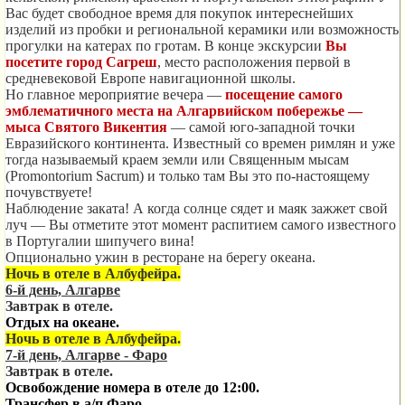
Вас будет свободное время для покупок интереснейших
изделий из пробки и региональной керамики или возможность
прогулки на катерах по гротам. В конце экскурсии
Вы
посетите город Сагреш
, место расположения первой в
средневековой Европе навигационной школы.
Но главное мероприятие вечера —
посещение самого
эмблематичного места на Алгарвийском побережье —
мыса Святого Викентия
— самой юго-западной точки
Евразийского континента. Известный со времен римлян и уже
тогда называемый краем земли или Священным мысам
(Promontorium Sacrum) и только там Вы это по-настоящему
почувствуете!
Наблюдение заката! А когда солнце сядет и маяк зажжет свой
луч — Вы отметите этот момент распитием самого известного
в Португалии шипучего вина!
Опционально ужин в ресторане на берегу океана.
Ночь в отеле в Албуфейра.
6-й день, Алгарве
Завтрак в отеле.
Отдых на океане.
Ночь в отеле в Албуфейра.
7-й день, Алгарве - Фаро
Завтрак в отеле.
Освобождение номера в отеле до 12:00.
Трансфер в а/п Фаро.