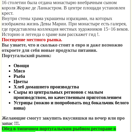
16 столетии была отдана монастырю внебрачным сыном
короля Жорже де Ланкастром. В центре площади установлен
крест.
Внутри стены храма украшены изразцами, на которых
изображена жизнь Девы Марии. При монастыре есть галерея,
где представлена коллекция местных художников 15−16 веков.
Историю и легенда о храме вам расскажет гид !.
Посещение местного рынка
.
Вы узнаете, что и сколько стоит в евро и даже возможно
откроете для себя новые продукты питания.
Португальский рынок:
Овощи
Мясо
Рыба
Цветы
Хлеб домашнего производства
Сыры из центральных регионов с малым
производством, но качественным приготовлением
Устрицы (можно и попробовать под бокальчик белого
вина)
Желающие смогут закупить вкусняшки на вечер или про
запас !!!
.
Обед в типичном португальском рыбном ресторане в