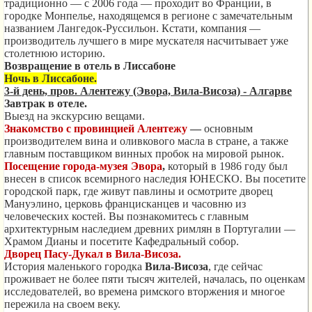
традиционно — с 2006 года — проходит во Франции, в
городке Монпелье, находящемся в регионе с замечательным
названием Лангедок-Руссильон. Кстати, компания —
производитель лучшего в мире мускателя насчитывает уже
столетнюю историю.
Возвращение в отель в Лиссабоне
Ночь в Лиссабоне.
3-й день, пров. Алентежу (Эвора, Вила-Висоза) - Алгарве
Завтрак в отеле.
Выезд на экскурсию вещами.
Знакомство с провинцией Алентежу
—
основным
производителем вина и оливкового масла в стране, а также
главным поставщиком винных пробок на мировой рынок.
Посещение города-музея
Эвора
,
который в 1986 году был
внесен в список всемирного наследия ЮНЕСКО. Вы посетите
городской парк, где живут павлины и осмотрите дворец
Мануэлино, церковь францисканцев и часовню из
человеческих костей. Вы познакомитесь с главным
архитектурным наследием древних римлян в Португалии —
Храмом Дианы и посетите Кафедральный собор.
Дворец Пасу-Дукал в Вила-Висоза
.
История маленького городка
Вила-Висоза
, где сейчас
проживает не более пяти тысяч жителей, началась, по оценкам
исследователей, во времена римского вторжения и многое
пережила на своем веку.