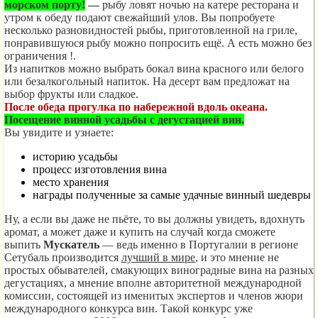
морском порту!
—
рыбу ловят ночью на катере ресторана и
утром к обеду подают свежайший улов. Вы попробуете
несколько разновидностей рыбы, приготовленной на гриле,
понравившуюся рыбу можно попросить ещё. А есть можно без
ограничения !.
Из напитков можно выбрать бокал вина красного или белого
или безалкогольный напиток. На десерт вам предложат на
выбор фрукты или сладкое.
После обеда прогулка по набережной вдоль океана
.
Посещение винной усадьбы с дегустацией вин
.
Вы увидите и узнаете:
историю усадьбы
процесс изготовления вина
место хранения
награды полученные за самые удачные винный шедевры
Ну, а если вы даже не пьёте, то вы должны увидеть, вдохнуть
аромат, а может даже и купить на случай когда сможете
выпить
Мускатель
— ведь именно в Португалии в регионе
Сетубаль производится
лучший в мире
, и это мнение не
простых обывателей, смакующих виноградные вина на разных
дегустациях, а мнение вполне авторитетной международной
комиссии, состоящей из именитых экспертов и членов жюри
международного конкурса вин. Такой конкурс уже