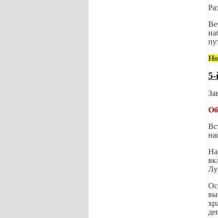
Ра
Ве
на
пу
Но
5-
За
Об
Вс
на
На
вк
Лу
Ос
вы
хр
де