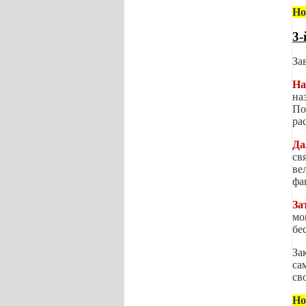
Но
3-
За
На
на
По
ра
Да
св
ве
фа
За
мо
бе
За
са
св
Но