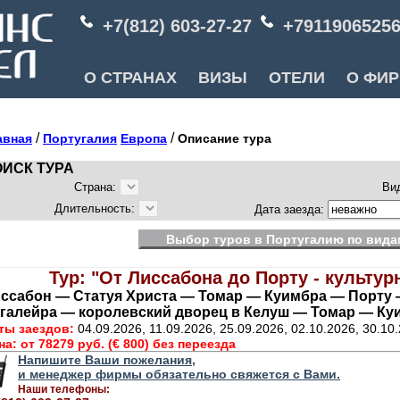
+7(812) 603-27-27
+7911906525
О СТРАНАХ
ВИЗЫ
ОТЕЛИ
О ФИ
/
/
авная
Португалия
Европа
Описание тура
ИСК ТУРА
Страна:
Ви
Длительность:
Дата заезда:
Выбор туров в Португалию по вида
Тур: "От Лиссабона до Порту - культур
ссабон — Статуя Христа — Томар — Куимбра — Порту 
галейра — королевский дворец в Келуш — Томар — Ку
ты заездов:
04.09.2026, 11.09.2026, 25.09.2026, 02.10.2026, 30.10
на:
от 78279 руб. (€ 800) без переезда
Напишите Ваши пожелания,
и менеджер фирмы обязательно свяжется с Вами.
Наши телефоны: