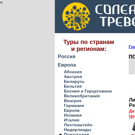
<
Туры по странам
Гл
и регионам:
Россия
ПО
Европа
Абхазия
Австрия
Беларусь
Бельгия
Босния и Герцеговина
Великобритания
Ли
Венгрия
Ре
Германия
Европа
Да
Испания
Це
Италия
Лихтенштейн
Нидерланды
►
Португалия