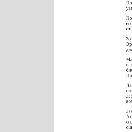
По
ув
По
ег
от
За
Эр
да
Ма
ва
би
По
Да
по
де
во
За
Ат
се
ощ