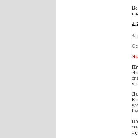
Ве
с 
4-
За
Ос
Эк
Пу
Эт
сп
уг
Да
Кр
ул
Ры
По
се
от