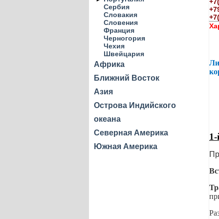
+7
Сербия
+7
Словакия
+7
Словения
Ха
Франция
Черногория
Чехия
Швейцария
Ли
Африка
ко
Ближний Восток
Азия
Острова Индийского
океана
Северная Америка
1-
Южная Америка
Пр
Вс
Тр
пр
Ра