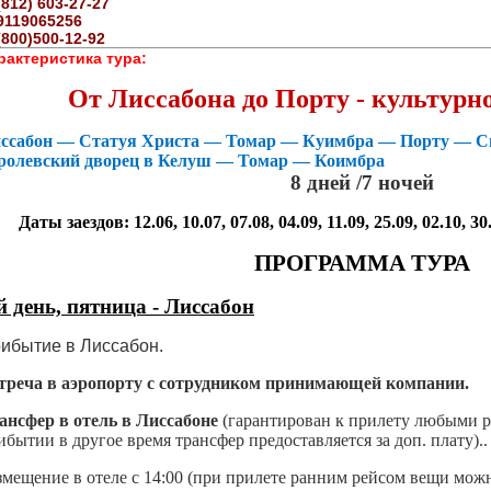
(812) 603-27-27
9119065256
(800)500-12-92
рактеристика тура:
От Лиссабона до Порту - культурн
ссабон — Статуя Христа — Томар — Куимбра — Порту — Си
ролевский дворец в Келуш — Томар — Коимбра
8 дней /7 ночей
Даты заездов: 12.06, 10.07, 07.08, 04.09, 11.09, 25.09, 02.10, 30.
ПРОГРАММА ТУРА
й день,
пятница
- Лиссабон
ибытие в Лиссабон.
треча в аэропорту с сотрудником принимающей компании.
ансфер в отель в Лиссабоне
(гарантирован к прилету любыми ре
ибытии в другое время трансфер предоставляется за доп. плату)..
змещение в отеле с 14:00 (при прилете ранним рейсом вещи мож