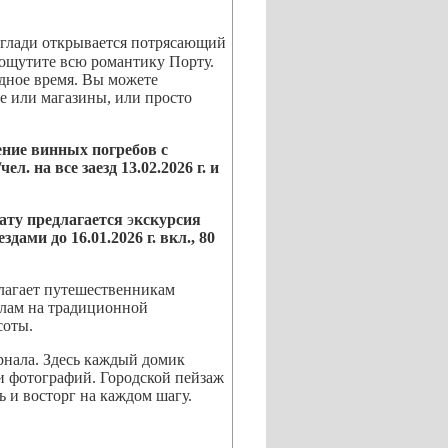
 глади открывается потрясающий
 ощутите всю романтику Порту.
одное время. Вы можете
е или магазины, или просто
ние винных погребов с
/чел. на все заезд
13.02.2026 г. и
ату предлагается
э
кскурсия
ездами до 16.01.2026 г. вкл., 80
длагает путешественникам
алам на традиционной
соты.
рнала. Здесь каждый домик
и фотографий. Городской пейзаж
ь и восторг на каждом шагу.