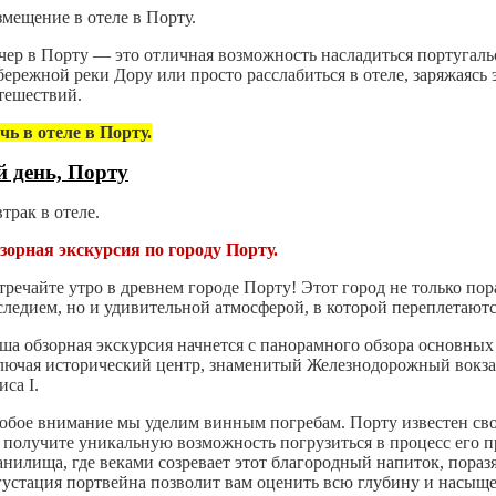
змещение в отеле в Порту.
чер в Порту — это отличная возможность насладиться португальс
бережной реки Дору или просто расслабиться в отеле, заряжаясь
тешествий.
чь в отеле в Порту.
й день, Порту
втрак в отеле.
зорная экскурсия
по городу Порту.
тречайте утро в древнем городе Порту! Этот город не только п
следием, но и удивительной атмосферой, в которой переплетают
ша обзорная экскурсия начнется с панорамного обзора основных
лючая исторический центр, знаменитый Железнодорожный вокза
иса I.
обое внимание мы уделим винным погребам. Порту известен св
 получите уникальную возможность погрузиться в процесс его 
анилища, где веками созревает этот благородный напиток, пораз
густация портвейна позволит вам оценить всю глубину и насыщен