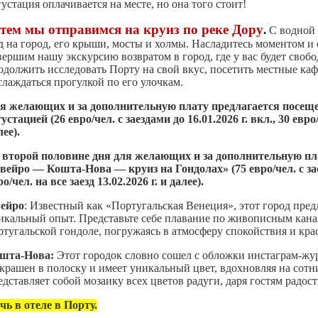
густация оплачивается на месте, но она того стоит!
тем мы отправимся на круиз по реке Дору
.
С водной
д на город, его крыши, мосты и холмы. Насладитесь моментом и
вершим нашу экскурсию возвратом в город, где у вас будет своб
одолжить исследовать Порту на свой вкус, посетить местные каф
слаждаться прогулкой по его улочкам.
я желающих и за дополнительную плату предлагается
посеще
густацией
(26 евро/чел. с заездами до 16.01.2026 г. вкл., 30 евро
лее).
 второй половине дня для желающих и за дополнительную пл
вейро — Кошта-Нова — круиз на Гондолах»
(75 евро/чел. с за
ро/чел. на все заезд
13.02.2026 г. и далее).
ейро
: Известный как «Португальская Венеция», этот город пре
икальный опыт. Представьте себе плавание по живописным кан
ртугальской гондоле, погружаясь в атмосферу спокойствия и кра
шта-Нова:
Этот городок словно сошел с обложки инстаграм-жу
крашен в полоску и имеет уникальный цвет, вдохновляя на сотн
едставляет собой мозаику всех цветов радуги, даря гостям радост
чь в отеле в Порту.