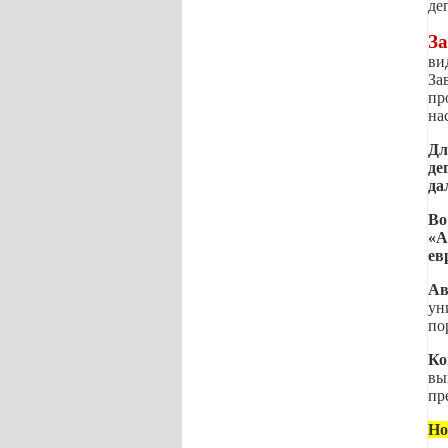
де
За
ви
За
пр
на
Дл
де
да
Во
«А
ев
Ав
ун
по
Ко
вы
пр
Но