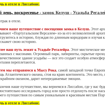
чь в отеле в Лиссабоне.
й день, воскресенье -
замок Келуш - Усадьба Регал
втрак в отеле.
чнем наше путешествие с
посещения замка в
Келуш.
Этот арх
зывают «Португальским Версалем» из-за его великолепной архи
грузитесь в историю, блуждая по длинным коридорам и изучая к
сскажет свою историю.
лее наш путь лежит к
Усадьбе Регалейра
. Этот мистическое ме
язанных с масонами. Огромный парк, лабиринты, скрытые прохо
личественное здание усадьбы — все это создает особую атмосферу
нтазия переплетаются.
тем мы отправимся к
Мысу Рока
, самой западной точке Европ
щь Атлантического океана, стоя на краю континента. Это место, г
скрайним океаном, дарит непередаваемые эмоции.
кончив наше путешествие, мы вернемся в Лиссабон, где у вас бу
мостоятельно исследовать город или просто отдохнуть после на
оего путешествия по самым уникальным и красивым местам Пор
чь в отеле в Лиссабоне.