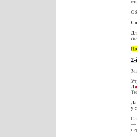
оте
Об
Св
Дл
ск
Но
2-
За
Ут
Ли
Те
Да
у 
Сл
— 
пе