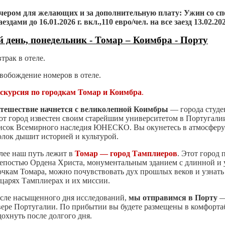
чером для желающих и за дополнительную плату: Ужин со 
заездами до 16.01.2026 г. вкл.,110 евро/чел. на все заезд
13.02.202
й день, понедельник -
Томар – Коимбра - Порту
втрак в отеле.
вобождение номеров в отеле.
скурсия по городкам Томар и Коимбра
.
тешествие начнется с великолепной Коимбры
— города студе
от город известен своим старейшим университетом в Португалии
исок Всемирного наследия ЮНЕСКО. Вы окунетесь в атмосферу 
олок дышит историей и культурой.
лее наш путь лежит в
Томар — город Тамплиеров
. Этот город
епостью Ордена Христа, монументальным зданием с длинной и у
очкам Томара, можно почувствовать дух прошлых веков и узнать
царях Тамплиерах и их миссии.
сле насыщенного дня исследований,
мы отправимся в Порту
—
вере Португалии. По прибытии вы будете размещены в комфортаб
дохнуть после долгого дня.