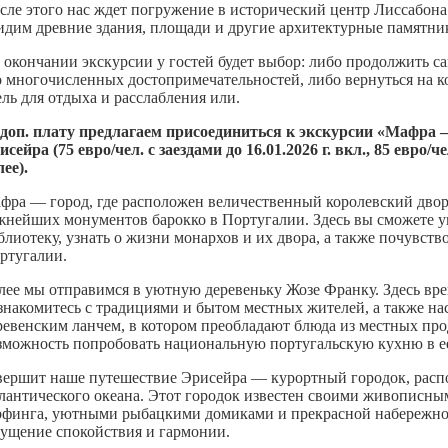
сле этого нас ждет погружение в исторический центр Лиссабона
идим древние здания, площади и другие архитектурные памятни
 окончании экскурсии у гостей будет выбор: либо продолжить са
о многочисленных достопримечательностей, либо вернуться на к
ель для отдыха и расслабления или.
 доп. плату предлагаем присоединиться к экскурсии
«Мафра —
исейра (75 евро/чел. с заездами до 16.01.2026 г. вкл., 85 евро/че
лее).
фра — город, где расположен величественный королевский дво
жнейших монументов барокко в Португалии. Здесь вы сможете 
блиотеку, узнать о жизни монархов и их двора, а также почувств
ртугалии.
лее мы отправимся в уютную деревеньку Жозе Франку. Здесь вре
знакомитесь с традициями и бытом местных жителей, а также н
ревенским ланчем, в котором преобладают блюда из местных про
зможность попробовать национальную португальскую кухню в е
вершит наше путешествие Эрисейра — курортный городок, рас
лантического океана. Этот городок известен своими живописн
рфинга, уютными рыбацкими домиками и прекрасной набережной
ущение спокойствия и гармонии.