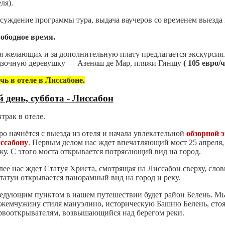
ля).
суждение программы тура, выдача ваучеров со временем выезда 
ободное время.
я желающих и за дополнительную плату предлагается экскурсия.
азочную деревушку — Азеняш де Мар, пляжи Гиншу
( 105 евро/ч
чь в отеле в Лиссабоне.
й день, суббота -
Лиссабон
втрак в отеле.
ро начнётся с выезда из отеля и начала увлекательной
обзорной 
ссабону
.
Первым делом нас ждет впечатляющий мост 25 апреля, 
жу. С этого моста открывается потрясающий вид на город.
лее нас ждет Статуя Христа, смотрящая на Лиссабон сверху, сло
статуи открывается панорамный вид на город и реку.
едующим пунктом в нашем путешествии будет район Белень. 
жемчужину стиля мануэлино, историческую Башню Белень, стоя
рвооткрывателям, возвышающийся над берегом реки.