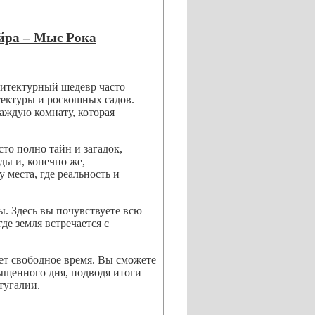
ейра – Мыс Рока
итектурный шедевр часто
тектуры и роскошных садов.
аждую комнату, которая
сто полно тайн и загадок,
ды и, конечно же,
 места, где реальность и
ы. Здесь вы почувствуете всю
де земля встречается с
дет свободное время. Вы сможете
сыщенного дня, подводя итоги
тугалии.