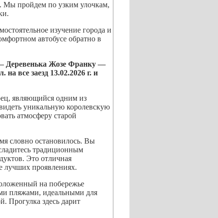
. Мы пройдем по узким улочкам,
ки.
мостоятельное изучение города и
омфортном автобусе обратно в
 Деревенька Жозе Франку —
л. на все заезд
13.02.2026 г. и
рец, являющийся одним из
увидеть уникальную королевскую
овать атмосферу старой
мя словно остановилось. Вы
асладитесь традиционным
дуктов. Это отличная
е лучших проявлениях.
положенный на побережье
ыми пляжами, идеальными для
. Прогулка здесь дарит