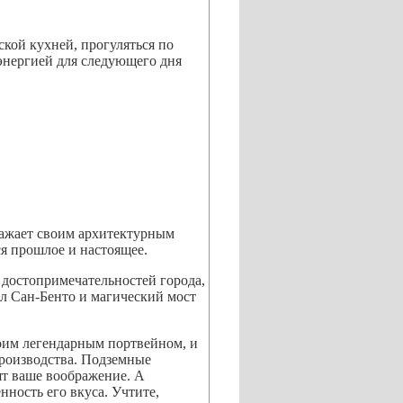
кой кухней, прогуляться по
 энергией для следующего дня
оражает своим архитектурным
ся прошлое и настоящее.
 достопримечательностей города,
л Сан-Бенто и магический мост
оим легендарным портвейном, и
производства. Подземные
ят ваше воображение. А
ность его вкуса. Учтите,