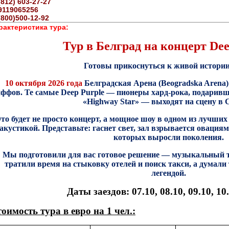
(812) 603-27-27
9119065256
(800)500-12-92
рактеристика тура:
Тур в Белград на концерт
De
Готовы прикоснуться к живой истории
10 октября 2026 года
Белградская Арена (Beogradska Arena)
иффов.
Те самые
Deep Purple
— пионеры хард-рока, подаривши
«Highway Star» — выходят на сцену в 
то будет не просто концерт, а мощное шоу в одном из лучши
акустикой. Представьте: гаснет свет, зал взрывается овация
которых выросли поколения.
Мы подготовили для вас
готовое решение — музыкальный т
тратили время на стыковку отелей и поиск такси, а думали 
легендой.
Даты заездов: 07.10, 08.10, 09.10, 10.
оимость тура в евро на 1 чел.: