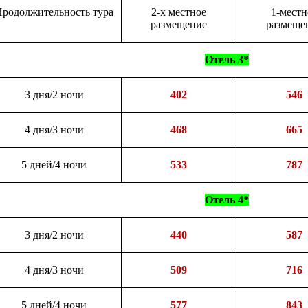
родолжительность тура
2-х местное
1-местн
размещение
размеще
Отель 3*
3 дня/2 ночи
402
546
4 дня/3 ночи
468
665
5 дней/4 ночи
533
787
Отель 4*
3 дня/2 ночи
440
587
4 дня/3 ночи
509
716
5 дней/4 ночи
577
843