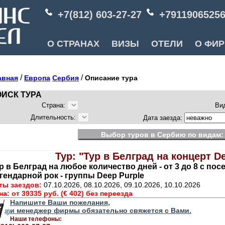
+7(812) 603-27-27
+7911906525
О СТРАНАХ
ВИЗЫ
ОТЕЛИ
О ФИ
/
/
авная
Европа
Сербия
Описание тура
ИСК ТУРА
Страна:
Ви
Длительность:
Дата заезда:
Выбор туров в Сербию по видам:
Тур: "Тур в Белград на концерт De
р в Белград на любое количество дней - от 3 до 8 с по
гендарной рок - группы Deep Purple
ты заездов:
07.10.2026, 08.10.2026, 09.10.2026, 10.10.2026
на:
от 39335 руб. (€ 402) без переезда
Напишите Ваши пожелания,
и менеджер фирмы обязательно свяжется с Вами.
Наши телефоны: