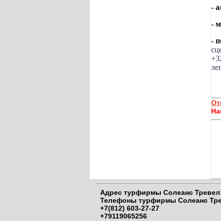
- 
- 
- 
сц
+3
ле
От
На
Адрес
турфирмы Солеанс Тревел:
Телефоны
турфирмы Солеанс Тре
+7(812) 603-27-27
+79119065256