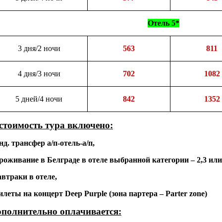
Отель 5*
3 дня/2 ночи
563
811
4 дня/3 ночи
702
1082
5 дней/4 ночи
842
1352
стоимость тура включено:
инд. трансфер а/п-отель-а/п,
проживание в Белграде в отеле выбранной категории – 2,3 или
завтраки в отеле,
билеты на концерт
Deep
Purple
(зона партера –
Parter
zone
)
полнительно оплачивается: