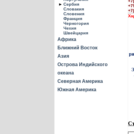
+7
►
Сербия
+7
Словакия
+7
Словения
Ха
Франция
Черногория
Чехия
Швейцария
Африка
Ближний Восток
р
Азия
Острова Индийского
Э
океана
Северная Америка
Южная Америка
Ст