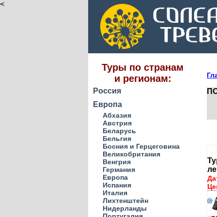
<
Туры по странам
Гл
и регионам:
Россия
ПО
Европа
Абхазия
Австрия
Беларусь
Бельгия
Босния и Герцеговина
Великобритания
Ту
Венгрия
ле
Германия
Европа
Да
Испания
Це
Италия
Лихтенштейн
Нидерланды
Португалия