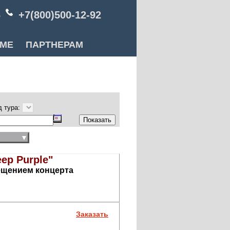
6
+7(800)500-12-92
РМЕ
ПАРТНЕРАМ
д тура:
▼
ep Purple"
сещением концерта
Заказать