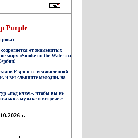
ep
Purple
 рока?
 содрогнется от знаменитых
е миру «Smoke on the Water» и
Сербии!
х залов Европы с великолепной
ми, и вы слышите мелодии, на
ур «под ключ»
, чтобы вы не
только о музыке и встрече с
10.2026 г.