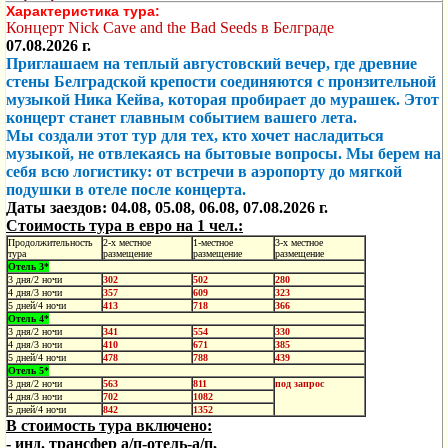
Характеристика тура:
Концерт
Nick Cave and the Bad Seeds
в
Белграде
07.08.2026 г.
Приглашаем на теплый августовский вечер, где древние
стены Белградской крепости соединяются с пронзительной
музыкой Ника Кейва, которая пробирает до мурашек. Этот
концерт станет главным событием вашего лета.
Мы создали этот тур для тех, кто хочет насладиться
музыкой, не отвлекаясь на бытовые вопросы. Мы берем на
себя всю логистику: от встречи в аэропорту до мягкой
подушки в отеле после концерта.
Даты заездов: 04.08, 05.08, 06.08, 07.08.2026 г.
Стоимость тура в евро на 1 чел.:
Продолжительность
2-х местное
1-местное
3-х местное
тура
размещение
размещение
размещение
Отель 3*
3 дня/2 ночи
302
502
280
4 дня/3 ночи
357
609
323
5 дней/4 ночи
413
718
366
Отель 4*
3 дня/2 ночи
341
554
330
4 дня/3 ночи
410
671
385
5 дней/4 ночи
478
788
439
Отель 5*
3 дня/2 ночи
563
811
под запрос
4 дня/3 ночи
702
1082
5 дней/4 ночи
842
1352
В стоимость тура включено:
- инд. трансфер а/п-отель-а/п,