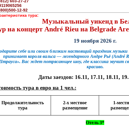
(812) 603-27-27
9119065256
(800)500-12-92
рактеристика тура:
Музыкальный уикенд в Бе
ур на концерт André Rieu на Belgrade Ar
19 ноября 2026 г.
одарите себе или своим близким настоящий праздник музыки 
принимает короля вальса — легендарного Андре Рьё (André R
трауса». Вас ждет потрясающее шоу, где классика звучит с
красиво.
Даты заездов: 16.11, 17.11, 18.11, 19.
оимость тура в евро на 1 чел.:
Продолжительность
2-х местное
1-местн
тура
размещение
размеще
Отель 3*