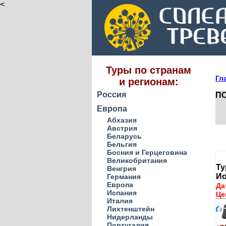
<
Туры по странам
Гл
и регионам:
Россия
ПО
Европа
Абхазия
Австрия
Беларусь
Бельгия
Босния и Герцеговина
Великобритания
Ту
Венгрия
Ио
Германия
Европа
Да
Испания
Це
Италия
Лихтенштейн
Нидерланды
Португалия