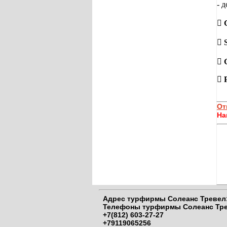
- 




От
На
Адрес
турфирмы Солеанс Тревел:
Телефоны
турфирмы Солеанс Тре
+7(812) 603-27-27
+79119065256