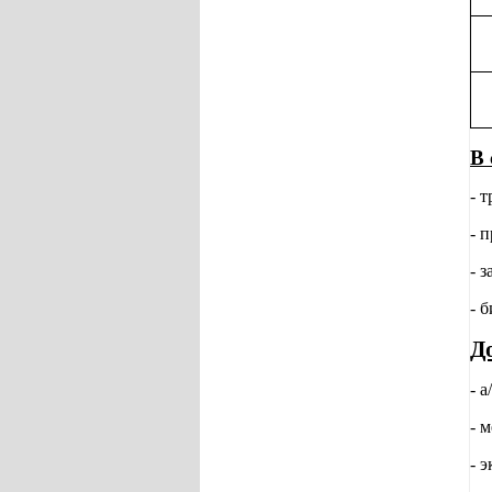
В 
- 
- 
- з
- 
Д
- 
- м
- 