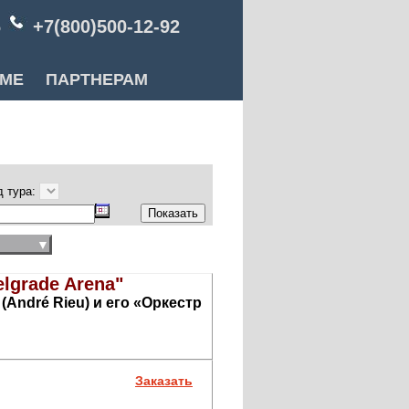
6
+7(800)500-12-92
РМЕ
ПАРТНЕРАМ
д тура:
▼
elgrade Arena"
André Rieu) и его «Оркестр
Заказать