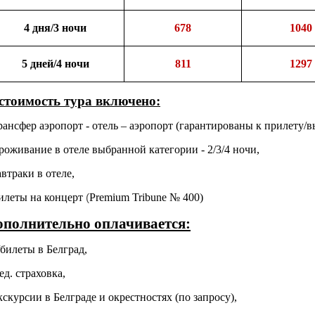
4 дня/3 ночи
678
1040
5 дней/4 ночи
811
1297
стоимость тура включено:
трансфер аэропорт - отель – аэропорт (гарантированы к прилету
проживание в отеле выбранной категории
- 2/3/4 ночи,
автраки в отеле,
билеты на
концерт
(
Premium Tribune № 400)
ополнительно оплачивается:
а/билеты в Белград,
ед. страховка,
экскурсии в Белграде и окрестностях (по запросу),