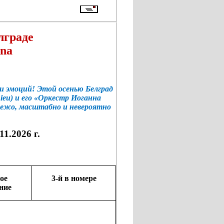
лграде
ena
и эмоций! Этой осенью Белград
ieu) и его «Оркестр Иоганна
вежо, масштабно и невероятно
11.2026 г.
ое
3-й в номере
ние