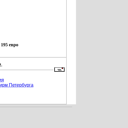
 195 евро
2.