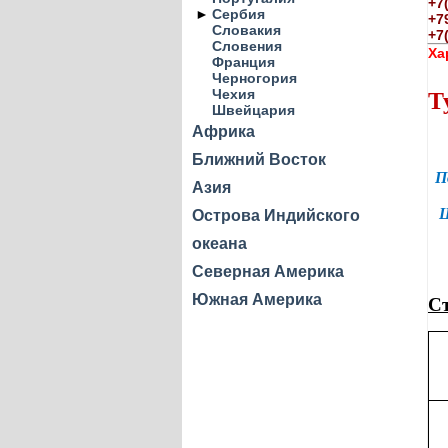
+7
►
Сербия
+7
Словакия
+7
Словения
Ха
Франция
Черногория
Чехия
Т
Швейцария
Африка
Ближний Восток
П
Азия
Ш
Острова Индийского
океана
Северная Америка
Южная Америка
Ст