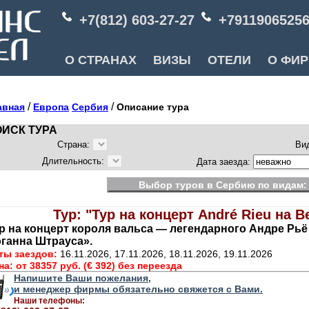
+7(812) 603-27-27
+7911906525
О СТРАНАХ
ВИЗЫ
ОТЕЛИ
О ФИ
/
/
авная
Европа
Сербия
Описание тура
ИСК ТУРА
Страна:
Ви
Длительность:
Дата заезда:
Выбор туров в Сербию по видам:
Тур: "Тур на концерт André Rieu на B
р на концерт короля вальса — легендарного Андре Рьё (
ганна Штрауса».
ты заездов:
16.11.2026, 17.11.2026, 18.11.2026, 19.11.2026
на:
от 38357 руб. (€ 392) без переезда
Напишите Ваши пожелания,
и менеджер фирмы обязательно свяжется с Вами.
Наши телефоны: