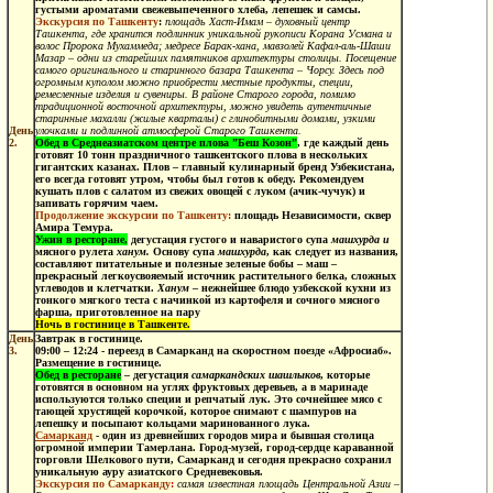
густыми ароматами свежевыпеченного хлеба, лепешек и самсы.
Экскурсия по Ташкенту
:
площадь Хаст-Имам –
духовный центр
Ташкента, где хранится подлинник уникальной рукописи Корана Усмана и
волос Пророка Мухаммеда; медресе Барак-хана, мавзолей Кафал-аль-Шаши
Мазар – одни из старейших памятников архитектуры столицы. Посещение
самого оригинального и старинного базара Ташкента – Чорсу. Здесь под
огромным куполом можно приобрести местные продукты, специи,
ремесленные изделия и сувениры. В районе Старого города, помимо
традиционной восточной архитектуры, можно увидеть аутентичные
старинные махалли (жилые кварталы) с глинобитными домами, узкими
День
улочками и подлинной атмосферой Старого Ташкента.
2.
Обед в Среднеазиатском центре плова ”Беш Козон”
, где каждый день
готовят 10 тонн праздничного ташкентского плова в нескольких
гигантских казанах. Плов – главный кулинарный бренд Узбекистана,
его всегда готовят утром, чтобы был готов к обеду. Рекомендуем
кушать плов с салатом из свежих овощей с луком (ачик-чучук) и
запивать горячим чаем.
Продолжение экскурсии по Ташкенту
:
площадь Независимости, сквер
Амира Темура.
Ужин в ресторане,
дегустация
густого и наваристого супа
машхурда и
мясного рулета
ханум.
Основу супа
машхурда
, как следует из названия,
составляют питательные и полезные зеленые бобы – маш –
прекрасный легкоусвояемый источник растительного белка, сложных
углеводов и клетчатки.
Ханум
– нежнейшее блюдо узбекской кухни из
тонкого мягкого теста с начинкой из картофеля и сочного мясного
фарша, приготовленное на пару
Ночь в гостинице в Ташкенте.
День
Завтрак в гостинице.
3.
09:00 – 12:24 - переезд в Самарканд на скоростном поезде «Афросиаб».
Размещение в гостинице.
Обед в ресторане
–
дегустация
самаркандских шашлыков
, которые
готовятся в основном на углях фруктовых деревьев, а в маринаде
используются только специи и репчатый лук. Это сочнейшее мясо с
тающей хрустящей корочкой, которое снимают с шампуров на
лепешку и посыпают кольцами маринованного лука.
Самарканд
- один из древнейших городов мира и бывшая столица
огромной империи Тамерлана. Город-музей, город-сердце караванной
торговли Шелкового пути, Самарканд и сегодня прекрасно сохранил
уникальную ауру азиатского Средневековья.
Экскурсия по Самарканду
:
самая известная площадь Центральной Азии –