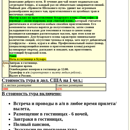
пожелание доброго пути. В течение дня чай может подаваться как
«отдельное блюдо», и каждый раз он обязательно заваривается свежий.
Чайный дом «Пряности Шелкового пути» удивит вас огромным
разнообразием вкусного чая, приготовленного из целебных трав и
восточных специй
.
Мастер-класс по приготовлению бухарского плова «Оши-софи» (в
переводе – «плов мудрецов» или «чистый плов»,
который считается
диетическим и отличается особым способом приготовления. Его
компоненты сначала варятся до полуготовности, затем слоями
укладываются в казан для томления и только в самом конце
поливаются кипящим растительным маслом, при этом плов не
перемешивают. Для бухарского плова характерно минимальное
количество специй, отсутствие чеснока и перца, зато могут добавляться
сухофрукты – изюм, курага и айва. Профессиональный
ошпаз
(повар,
специализирующийся именно в приготовлении плова) раскроет
кулинарные секреты, расскажет и покажет, как приготовить
настоящий бухарский плов.
Ужин
Ночь в гостинице в Бухаре.
День
Завтрак в гостинице.
7.
Свободное время.
Освобождение номеров в гостинице до 12:00.
Трансфер в а/п
(гарантирован к вылету любым рейсом).
.
Вылет в Россию.
Стоимость тура в дол. США на 1 чел.:
2-х местное размещение
1-местное размещение
1080
1235
В стоимость тура включено:
Встреча и проводы в а/п в любое время прилета/
вылета,
Размещение в гостиницах - 6 ночей,
Завтраки в гостиницах,
Полный пансион,
Экскурсии по программе тура,