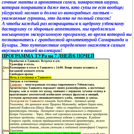
сочные манты и ароматная самса, наваристая шурпа,
которая понравится даже тем, кто супы не ест вообще;
уйгурский лагман и долма из виноградных листьев –
уважаемые гурманы, это далеко не полный список!
А чтобы каждый раз возвращаться к щедрому узбекскому
дастархану со здоровым аппетитом, мы предложим
насыщенную экскурсионную программу, во время которой вы
познакомитесь с грандиозной архитектурой Самарканда и
Бухары. Это путешествие определенно окажется самым
вкусным в вашей коллекции!
ПРОГРАММА ТУРа на 7 ДНЕЙ/6 НОЧЕЙ
Прибытие в Ташкент. Встреча в а/п.
Трансфер в отель.
День
Размещение в отеле в Ташкенте с 14:00. Вещи можно оставить в
1.
багажной комнате отеля.
Свободное время.
Ночь в гостинице в Ташкенте.
Завтрак в гостинице.
Ташкент
– многогранная столица современного Узбекистана.
Архитектура Ташкента поражает своим разнообразием, а восточные
базары, как и сотни лет назад, оживают с первыми лучами солнца и
притягивают посетителей изобилием сочных фруктов и овощей,
густыми ароматами свежевыпеченного хлеба, лепешек и самсы.
Экскурсия по Ташкенту
:
площадь Хаст-Имам –
духовный центр
Ташкента, где хранится волос Пророка Мухаммеда; медресе Барак-хана,
мавзолей Кафал-аль-Шаши Мазар – одни из старейших памятников
архитектуры столицы. Посещение самого оригинального и старинного
базара Ташкента – Чорсу. Здесь под огромным куполом можно приобрести
местные продукты, специи, ремесленные изделия и сувениры. В районе
Старого города, помимо традиционной восточной архитектуры, можно
увидеть аутентичные старинные махалли (жилые кварталы) с
глинобитными домами, узкими улочками и подлинной атмосферой Старого
День
Ташкента.
2.
Обед в Среднеазиатском центре плова ”Беш Козон”
, где каждый день