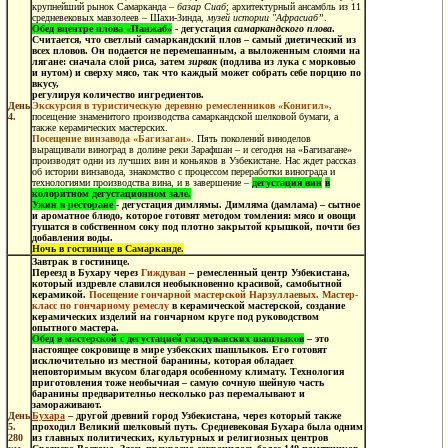
крупнейший рынок Самарканда –
базар Сиаб
; архитектурный ансамбль из 11
средневековых мавзолеев – Шахи-Зинда,
музей истории "Афрасиаб”
.
Обед
вцентре плова «Панжаб»
-
дегустация
самаркандского плова
.
Считается, что светлый самаркандский плов – самый диетический из
всех пловов. Он подается не перемешанным, а выложенным слоями на
лягане: сначала слой риса, затем
зирвак
(подлива из лука с морковью
и нутом) и сверху мясо, так что каждый может собрать себе порцию по
вкусу,
регулируя количество ингредиентов.
День
Экскурсия в туристическую деревню ремесленников «Конигил»,
4.
посещение знаменитого производства самаркандской шелковой бумаги, а
также керамических мастерских.
Посещение
винзавода «Багизаган»
.
Пять поколений виноделов
выращивали виноград в долине реки Зарафшан – и сегодня на «Багизагане»
производят одни из лучших вин и коньяков в Узбекистане. Нас ждет рассказ
об истории винзавода, знакомство с процессом переработки винограда и
технологиями производства вина, и в завершение –
дегустация вин
в
колоритном дегустационном зале.
Ужин в ресторане
-
дегустация димлямы. Димляма (дамлама) – сытное
и ароматное блюдо, которое готовят методом томления: мясо и овощи
тушатся в собственном соку под плотно закрытой крышкой, почти без
добавления воды.
Ночь в гостинице в Самарканде.
Завтрак в гостинице.
Переезд в Бухару через
Гиждуван
– ремесленный центр Узбекистана,
который издревле славился необыкновенно красивой, самобытной
керамикой.
Посещение гончарной мастерской Нарзуллаевых. Мастер-
класс по гончарному ремеслу
в керамической мастерской, создание
керамических изделий на гончарном круге под руководством
опытного мастера.
Обед в мастерской с дегустацией гиждуванских шашлыков
– э
то
настоящее сокровище в мире узбекских шашлыков. Его готовят
исключительно из местной баранины, которая обладает
неповторимым вкусом благодаря особенному климату. Технология
приготовления тоже необычная – самую сочную шейную часть
баранины предварителньо несколько раз перемалывают и
замораживают.
День
Бухара
– другой древний город Узбекистана, через который также
5.
проходил Великий шелковый путь. Средневековая Бухара была одним
280
из главных политических, культурных и религиозных центров