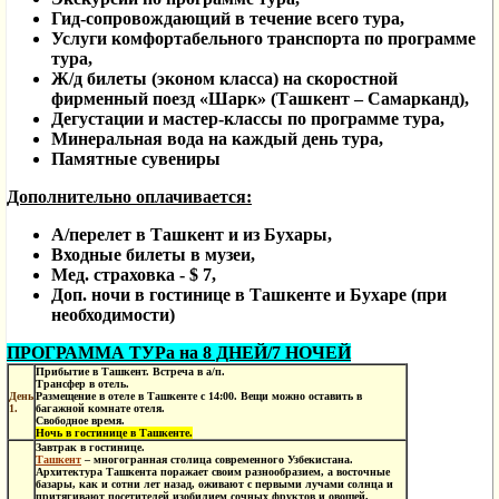
Гид-сопровождающий в течение всего тура,
Услуги комфортабельного транспорта по программе
тура,
Ж/д билеты (эконом класса) на скоростной
фирменный поезд «Шарк» (Ташкент – Самарканд),
Дегустации и мастер-классы по программе тура,
Минеральная вода на каждый день тура,
Памятные сувениры
Дополнительно оплачивается:
А/перелет в Ташкент и из Бухары,
Входные билеты в музеи,
Мед. страховка - $ 7,
Доп. ночи в гостинице в Ташкенте и Бухаре (при
необходимости)
ПРОГРАММА ТУРа на 8 ДНЕЙ/7 НОЧЕЙ
Прибытие в Ташкент. Встреча в а/п.
Трансфер в отель.
День
Размещение в отеле в Ташкенте с 14:00. Вещи можно оставить в
1.
багажной комнате отеля.
Свободное время.
Ночь в гостинице в Ташкенте.
Завтрак в гостинице.
Ташкент
– многогранная столица современного Узбекистана.
Архитектура Ташкента поражает своим разнообразием, а восточные
базары, как и сотни лет назад, оживают с первыми лучами солнца и
притягивают посетителей изобилием сочных фруктов и овощей,