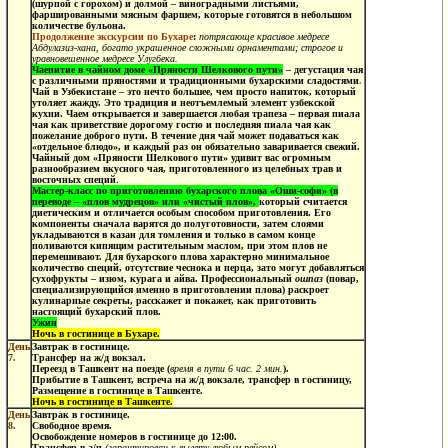
(шурпой с горохом) и долмой – виноградными листьями,
фаршированными мясным фаршем, которые готовятся в небольшом
количестве бульона.
Продолжение экскурсии по Бухаре
:
потрясающе красивое медресе
Абдулазиз-хана, богато украшенное сложными орнаментами; строгое и
уравновешенное медресе Улугбека.
Чаепитие в чайном доме «Пряности Шелкового пути»
–
дегустация чая
с различными пряностями и традиционными
бухарскими сладостями
.
Чай в Узбекистане – это нечто большее, чем просто напиток, который
утоляет жажду. Это традиция и неотъемлемый элемент узбекской
кухни. Чаем открывается и завершается любая трапеза – первая пиала
чая как приветствие дорогому гостю и последняя пиала чая как
пожелание доброго пути. В течение дня чай может подаваться как
«отдельное блюдо», и каждый раз он обязательно заваривается свежий.
Чайный дом «Пряности Шелкового пути» удивит вас огромным
разнообразием вкусного чая, приготовленного из целебных трав и
восточных специй
.
Мастер-класс по приготовлению бухарского плова «Оши-софи» (в
переводе – «плов мудрецов» или «чистый плов»,
который считается
диетическим и отличается особым способом приготовления. Его
компоненты сначала варятся до полуготовности, затем слоями
укладываются в казан для томления и только в самом конце
поливаются кипящим растительным маслом, при этом плов не
перемешивают. Для бухарского плова характерно минимальное
количество специй, отсутствие чеснока и перца, зато могут добавляться
сухофрукты – изюм, курага и айва. Профессиональный
ошпаз
(повар,
специализирующийся именно в приготовлении плова) раскроет
кулинарные секреты, расскажет и покажет, как приготовить
настоящий бухарский плов.
Ужин
Ночь в гостинице в Бухаре.
День
Завтрак в гостинице.
7.
Трансфер на ж/д вокзал.
Переезд в Ташкент на поезде (
время в пути 6 час. 2 мин.
).
Прибытие в Ташкент, встреча на ж/д вокзале, трансфер в гостиницу,
Размещение в гостинице в Ташкенте.
Ночь в гостинице в Ташкенте.
День
Завтрак в гостинице.
8.
Свободное время.
Освобождение номеров в гостинице до 12:00.
Трансфер в а/п
(гарантирован к вылету любым рейсом).
.