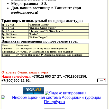
Мед. страховка - $ 8,
Доп. ночи в гостинице в Ташкенте (при
необходимости)
Транспорт, используемый по программе тура:
Гр. 1-2 чел.
"Chevrolet Lacetti"
Гр. 3-
6
чел.
"Hyundai Grand Starex"
Гр. 7-
9
чел.
" Toyota Hiace""/ "King Long"
Гр. 1
0
-
1
5 чел.
"Eurise"
Гр. 16-4
5
чел.
"Golden Dragon"
Варианты размещения по программе тура:
Место
Размещение
Ташкент
3* "
Huvaydo
»/ 3* «
King
Plaza
» или подобная
Самарканд
3* "Arba»/ 3* «Marokand Spa Hotel»
или
подобная
Бухара
3* "Ayvan Boutique»/ 3* «Nostalgia Boutiqye»
или
подобная
Открыть бланк заказа тура
Наши телефоны:
+7(812) 603-27-27, +79119065256,
+7(800)500-12-92.