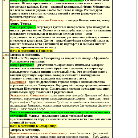
готовят 10 тонн праздничного ташкентского плова в нескольких
гигантских казанах. Плов – главный кулинарный бренд Узбекистана,
его всегда готовят утром, чтобы был готов к обеду. Рекомендуем
кушать плов с салатом из свежих овощей с луком (ачик-чучук) и
запивать горячим чаем.
Продолжение экскурсии по Ташкенту
:
площадь Независимости, сквер
Амира Темура.
Ужин в ресторане,
дегустация
густого и наваристого супа
машхурда и
мясного рулета
ханум.
Основу супа
машхурда
, как следует из названия,
составляют питательные и полезные зеленые бобы – маш –
прекрасный легкоусвояемый источник растительного белка, сложных
углеводов и клетчатки.
Ханум
– нежнейшее блюдо узбекской кухни из
тонкого мягкого теста с начинкой из картофеля и сочного мясного
фарша, приготовленное на пару
Ночь в гостинице в Ташкенте.
День
Завтрак в гостинице.
3.
09:00 – 12:24 - переезд в Самарканд на скоростном поезде «Афросиаб».
Размещение в гостинице.
Обед в ресторане
–
дегустация
самаркандских шашлыков
, которые
готовятся в основном на углях фруктовых деревьев, а в маринаде
используются только специи и репчатый лук. Это сочнейшее мясо с
тающей хрустящей корочкой, которое снимают с шампуров на
лепешку и посыпают кольцами маринованного лука.
Самарканд
- один из древнейших городов мира и бывшая столица
огромной империи Тамерлана. Город-музей, город-сердце караванной
торговли Шелкового пути, Самарканд и сегодня прекрасно сохранил
уникальную ауру азиатского Средневековья.
Экскурсия по Самарканду
:
самая известная площадь Центральной Азии –
Регистан, окруженная тремя монументальными медресе – Шер-Дор, Тилля-
Кари и медресе Улугбека; мавзолей Гур-Эмир – грандиозная династическая
усыпальница Тамерлана, послужившая прототипом для мавзолеев Хумаюн в
Дели и Тадж-Махал в Агре.
Ужин в национальном доме, мастер-класс по приготовлению мантов с
дегустацией
. Манты – изысканное блюдо узбекской кухни,
приготовленное на пару из нежнейшего тонкого теста с сочной мясной
начинкой внутри.
Ночь в гостинице в Самарканде.
Завтрак в гостинице.
Продолжение экскурсия по Самарканду
: самая большая в Центральной
Азии соборная мечеть, исполненная царственности и красоты –
Биби-Ханум
;