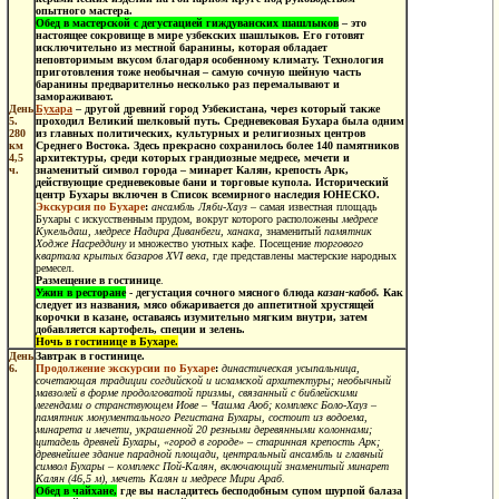
опытного мастера.
Обед в мастерской с дегустацией гиждуванских шашлыков
– э
то
настоящее сокровище в мире узбекских шашлыков. Его готовят
исключительно из местной баранины, которая обладает
неповторимым вкусом благодаря особенному климату. Технология
приготовления тоже необычная – самую сочную шейную часть
баранины предварителньо несколько раз перемалывают и
замораживают.
День
Бухара
– другой древний город Узбекистана, через который также
5.
проходил Великий шелковый путь. Средневековая Бухара была одним
280
из главных политических, культурных и религиозных центров
км
Среднего Востока. Здесь прекрасно сохранилось более 140 памятников
4,5
архитектуры, среди которых грандиозные медресе, мечети и
ч.
знаменитый символ города – минарет Калян, крепость Арк,
действующие средневековые бани и торговые купола. Исторический
центр Бухары включен в Список всемирного наследия ЮНЕСКО.
Экскурсия по Бухаре
:
ансамбль Ляби-Хауз
– самая известная площадь
Бухары с искусственным прудом, вокруг которого расположены
медресе
Кукельдаш, медресе Надира Диванбеги, ханака,
знаменитый
памятник
Ходже Насреддину
и множество уютных кафе. Посещение
торгового
квартала крытых базаров XVI века
, где представлены мастерские народных
ремесел.
Размещение в гостинице
.
Ужин в ресторане
-
дегустация сочного мясного блюда
казан-кабоб.
Как
следует из названия, мясо обжаривается до аппетитной хрустящей
корочки в казане, оставаясь изумительно мягким внутри, затем
добавляется картофель, специи и зелень.
Ночь в гостинице в Бухаре.
День
Завтрак в гостинице.
6.
Продолжение экскурсии по Бухаре
:
династическая усыпальница,
сочетающая традиции согдийской и исламской архитектуры; необычный
мавзолей в форме продолговатой призмы, связанный с библейскими
легендами о странствующем Иове – Чашма Аюб; комплекс Боло-Хауз –
памятник монументального Регистана Бухары, состоит из водоема,
минарета и мечети, украшенной 20 резными деревянными колоннами;
цитадель древней Бухары, «город в городе» – старинная крепость Арк;
древнейшее здание парадной площади, центральный ансамбль и главный
символ Бухары – комплекс Пой-Калян, включающий знаменитый минарет
Калян (46,5 м), мечеть Калян и медресе Мири Араб.
Обед в чайхане,
где вы насладитесь бесподобным супом шурпой балаза