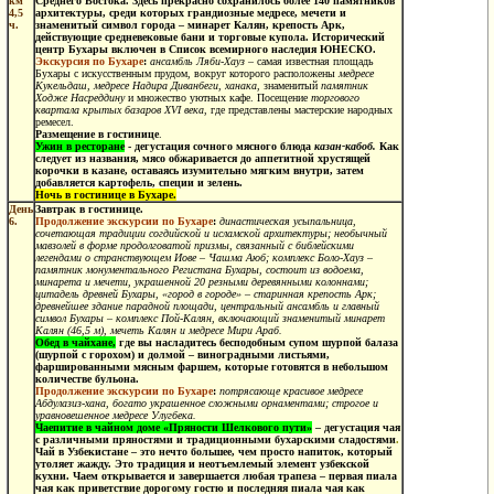
км
Среднего Востока. Здесь прекрасно сохранилось более 140 памятников
4,5
архитектуры, среди которых грандиозные медресе, мечети и
ч.
знаменитый символ города – минарет Калян, крепость Арк,
действующие средневековые бани и торговые купола. Исторический
центр Бухары включен в Список всемирного наследия ЮНЕСКО.
Экскурсия по Бухаре
:
ансамбль Ляби-Хауз
– самая известная площадь
Бухары с искусственным прудом, вокруг которого расположены
медресе
Кукельдаш, медресе Надира Диванбеги, ханака,
знаменитый
памятник
Ходже Насреддину
и множество уютных кафе. Посещение
торгового
квартала крытых базаров XVI века
, где представлены мастерские народных
ремесел.
Размещение в гостинице
.
Ужин в ресторане
-
дегустация сочного мясного блюда
казан-кабоб.
Как
следует из названия, мясо обжаривается до аппетитной хрустящей
корочки в казане, оставаясь изумительно мягким внутри, затем
добавляется картофель, специи и зелень.
Ночь в гостинице в Бухаре.
День
Завтрак в гостинице.
6.
Продолжение экскурсии по Бухаре
:
династическая усыпальница,
сочетающая традиции согдийской и исламской архитектуры; необычный
мавзолей в форме продолговатой призмы, связанный с библейскими
легендами о странствующем Иове – Чашма Аюб; комплекс Боло-Хауз –
памятник монументального Регистана Бухары, состоит из водоема,
минарета и мечети, украшенной 20 резными деревянными колоннами;
цитадель древней Бухары, «город в городе» – старинная крепость Арк;
древнейшее здание парадной площади, центральный ансамбль и главный
символ Бухары – комплекс Пой-Калян, включающий знаменитый минарет
Калян (46,5 м), мечеть Калян и медресе Мири Араб.
Обед в чайхане,
где вы насладитесь бесподобным супом шурпой балаза
(шурпой с горохом) и долмой – виноградными листьями,
фаршированными мясным фаршем, которые готовятся в небольшом
количестве бульона.
Продолжение экскурсии по Бухаре
:
потрясающе красивое медресе
Абдулазиз-хана, богато украшенное сложными орнаментами; строгое и
уравновешенное медресе Улугбека.
Чаепитие в чайном доме «Пряности Шелкового пути»
–
дегустация чая
с различными пряностями и традиционными
бухарскими сладостями
.
Чай в Узбекистане – это нечто большее, чем просто напиток, который
утоляет жажду. Это традиция и неотъемлемый элемент узбекской
кухни. Чаем открывается и завершается любая трапеза – первая пиала
чая как приветствие дорогому гостю и последняя пиала чая как