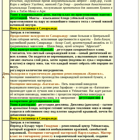
Регистан, окруженная тремя монументальными медресе – Шер-Дор, Тилля-
Кари и медресе Улугбека; мавзолей Гур-Эмир – грандиозная династическая
усыпальница Тамерлана, послужившая прототипом для мавзолеев Хумаюн в
Дели и Тадж-Махал в Агре.
Ужин в национальном доме, мастер-класс по приготовлению мантов с
дегустацией
. Манты – изысканное блюдо узбекской кухни,
приготовленное на пару из нежнейшего тонкого теста с сочной мясной
начинкой внутри.
Ночь в гостинице в Самарканде.
Завтрак в гостинице.
Продолжение экскурсия по Самарканду
: самая большая в Центральной
Азии соборная мечеть, исполненная царственности и красоты –
Биби-Ханум
;
крупнейший рынок Самарканда –
базар Сиаб
; архитектурный ансамбль из 11
средневековых мавзолеев – Шахи-Зинда,
музей истории "Афрасиаб”
.
Обед
вцентре плова «Панжаб»
-
дегустация
самаркандского плова
.
Считается, что светлый самаркандский плов – самый диетический из
всех пловов. Он подается не перемешанным, а выложенным слоями на
лягане: сначала слой риса, затем
зирвак
(подлива из лука с морковью
и нутом) и сверху мясо, так что каждый может собрать себе порцию по
вкусу,
регулируя количество ингредиентов.
День
Экскурсия в туристическую деревню ремесленников «Конигил»,
4.
посещение знаменитого производства самаркандской шелковой бумаги, а
также керамических мастерских.
Посещение
винзавода «Багизаган»
.
Пять поколений виноделов
выращивали виноград в долине реки Зарафшан – и сегодня на «Багизагане»
производят одни из лучших вин и коньяков в Узбекистане. Нас ждет рассказ
об истории винзавода, знакомство с процессом переработки винограда и
технологиями производства вина, и в завершение –
дегустация вин
в
колоритном дегустационном зале.
Ужин в ресторане
-
дегустация димлямы. Димляма (дамлама) – сытное
и ароматное блюдо, которое готовят методом томления: мясо и овощи
тушатся в собственном соку под плотно закрытой крышкой, почти без
добавления воды.
Ночь в гостинице в Самарканде.
Завтрак в гостинице.
Переезд в Бухару через
Гиждуван
– ремесленный центр Узбекистана,
который издревле славился необыкновенно красивой, самобытной
керамикой.
Посещение гончарной мастерской Нарзуллаевых. Мастер-
класс по гончарному ремеслу
в керамической мастерской, создание
керамических изделий на гончарном круге под руководством