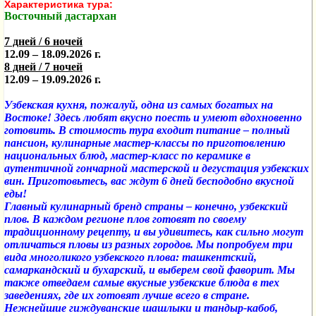
Характеристика тура:
Восточный дастархан
7 дней / 6 ночей
12.09 – 18.09.2026 г.
8 дней / 7 ночей
12.09 – 19.09.2026 г.
Узбекская кухня, пожалуй, одна из самых богатых на
Востоке! Здесь любят вкусно поесть и умеют вдохновенно
готовить. В стоимость тура входит питание – полный
пансион, кулинарные мастер-классы по приготовлению
национальных блюд, мастер-класс по керамике в
аутентичной гончарной мастерской и дегустация узбекских
вин. Приготовьтесь, вас ждут 6 дней бесподобно вкусной
еды!
Главный кулинарный бренд страны – конечно, узбекский
плов. В каждом регионе плов готовят по своему
традиционному рецепту, и вы удивитесь, как сильно могут
отличаться пловы из разных городов. Мы попробуем три
вида многоликого узбекского плова: ташкентский,
самаркандский и бухарский, и выберем свой фаворит. Мы
также отведаем самые вкусные узбекские блюда в тех
заведениях, где их готовят лучше всего в стране.
Нежнейшие гиждуванские шашлыки и тандыр-кабоб,