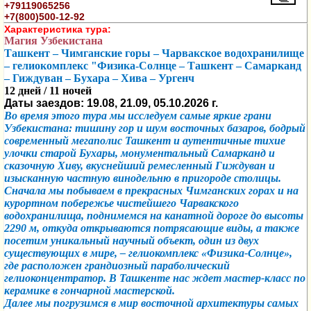
+79119065256
+7(800)500-12-92
Характеристика тура:
Магия Узбекистана
Ташкент – Чимганские горы – Чарвакское водохранилище
– гелиокомплекс "Физика-Солнце – Ташкент – Самарканд
– Гиждуван – Бухара – Хива – Ургенч
12 дней / 11 ночей
Даты заездов:
19.08, 21.09, 05.10.2026 г.
Во время этого тура мы исследуем самые яркие грани
Узбекистана: тишину гор и шум восточных базаров, бодрый
современный мегаполис Ташкент и аутентичные тихие
улочки старой Бухары, монументальный Самарканд и
сказочную Хиву, вкуснейший ремесленный Гиждуван и
изысканную частную винодельню в пригороде столицы.
Сначала мы побываем в прекрасных Чимганских горах и на
курортном побережье чистейшего Чарвакского
водохранилища, поднимемся на канатной дороге до высоты
2290 м, откуда открываются потрясающие виды, а также
посетим уникальный научный объект, один из двух
существующих в мире, – гелиокомплекс «Физика-Солнце»,
где расположен грандиозный параболический
гелиоконцентратор. В Ташкенте нас ждет мастер-класс по
керамике в гончарной мастерской.
Далее мы погрузимся
в мир восточной архитектуры самых