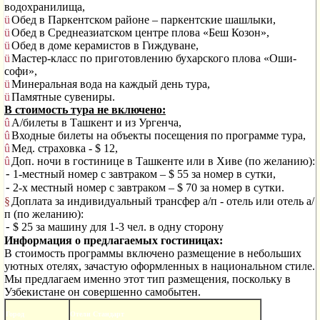
водохранилища,
ü
Обед в Паркентском районе – паркентские шашлыки,
ü
Обед в Среднеазиатском центре плова «Беш Козон»,
ü
Обед в доме керамистов в Гиждуване,
ü
Мастер-класс по приготовлению бухарского плова «Оши-
софи»,
ü
Минеральная вода на каждый день тура,
ü
Памятные сувениры.
В стоимость тура не включено:
û
А/билеты в Ташкент и из Ургенча,
û
Входные билеты на объекты посещения по программе тура,
û
Мед. страховка -
$
12,
û
Доп. ночи в гостинице в Ташкенте или в Хиве (по желанию):
1-местный номер с завтраком – $ 55 за номер в сутки,
-
2-х местный номер с завтраком – $ 70 за номер в сутки.
-
§
Доплата за индивидуальный трансфер а/п - отель или отель а/
п (по желанию):
$ 25 за машину для 1-3 чел. в одну сторону
-
Информация о предлагаемых гостиницах:
В стоимость программы включено размещение в небольших
уютных отелях, зачастую оформленных в национальном стиле.
Мы предлагаем именно этот тип размещения, поскольку в
Узбекистане он совершенно самобытен.
Город
Отели Стандарт