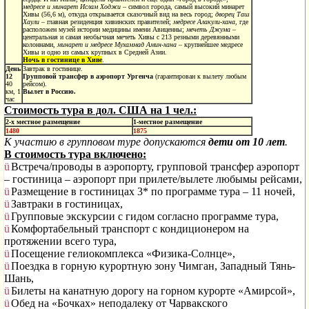
медресе и минарет Ислам Ходжи
– символ города, самый высокий минарет
Хивы (56,6 м), откуда открывается сказочный вид на весь город;
дворец Таш
Хаули
– главная резиденция хивинских правителей;
медресе Алакули-хана
, где
расположен музей истории медицины имени Авиценны;
мечеть Джума
–
центральная и самая необычная мечеть Хивы с 213 резными деревянными
колоннами,
минарет и медресе Мухаммад Амин-хана
– крупнейшее медресе
Хивы и одно из самых крупных в Средней Азии.
Ночь в гостинице в Хиве
.
День
Завтрак в гостинице.
12
Групповой трансфер в аэропорт Ургенча
(гарантирован к вылету любым
40
рейсом).
км, 1
Вылет в Россию.
час
Стоимость тура в дол. США на 1 чел.:
2-х местное размещение
1-местное размещение
1480
1875
К участию в групповом туре допускаются
дети от 10 лет
.
В стоимость тура включено:
ü
Встреча/проводы в аэропорту, групповой трансфер аэропорт
– гостиница – аэропорт при прилете/вылете любымы рейсами,
ü
Размещение в гостиницах 3* по программе тура – 11 ночей,
ü
Завтраки в гостиницах,
ü
Групповые экскурсии с гидом согласно программе тура,
ü
Комфортабельный транспорт с кондиционером на
протяжении всего тура,
ü
Посещение гелиокомплекса «Физика-Солнце»,
ü
Поездка в горную курортную зону Чимган, Западный Тянь-
Шань,
ü
Билеты на канатную дорогу на горном курорте «Амирсой»,
ü
Обед на «Бочках» неподалеку от Чарвакского