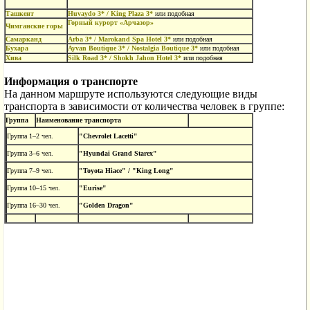
Ташкент
Huvaydo
3* /
King
Plaza
3*
или подобная
Горный курорт «Арчазор»
Чимганские горы
Самарканд
Arba 3* / Marokand Spa Hotel 3*
или
подобная
Бухара
Ayvan Boutique 3* / Nostalgia Boutique 3*
или
подобная
Хива
Silk Road 3* / Shokh Jahon Hotel 3*
или подобная
Информация о транспорте
На данном маршруте используются следующие виды
транспорта в зависимости от количества человек в группе:
Группа
Наименование транспорта
Группа 1–2 чел.
"Chevrolet Lacetti"
Группа 3–6 чел.
"Hyundai Grand Starex"
Группа 7–9 чел.
"Toyota Hiace" / "King Long"
Группа 10–15 чел.
"Eurise"
Группа 16–30 чел.
"Golden Dragon"