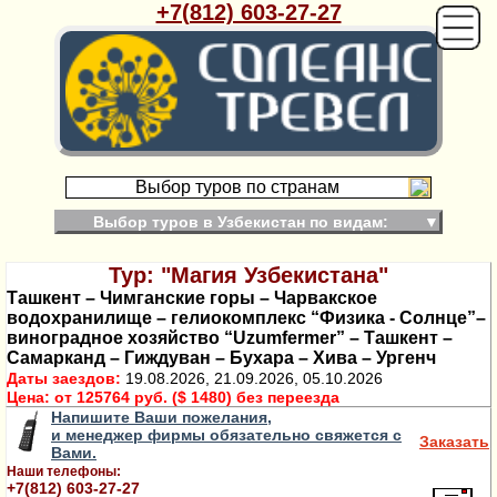
+7(812) 603-27-27
Выбор туров по странам
Выбор туров в Узбекистан по видам:
▼
Тур: "Магия Узбекистана"
Ташкент – Чимганские горы – Чарвакское
водохранилище – гелиокомплекс “Физика - Солнце”–
виноградное хозяйство “Uzumfermer” – Ташкент –
Самарканд – Гиждуван – Бухара – Хива – Ургенч
Даты заездов:
19.08.2026, 21.09.2026, 05.10.2026
Цена:
от 125764 руб. ($ 1480) без переезда
Напишите Ваши пожелания,
и менеджер фирмы обязательно свяжется с
Заказать
Вами.
Наши телефоны:
+7(812) 603-27-27