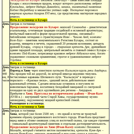
Экскурсия по Бухаре:
ансамбль Ляби-Хауз
– самая известная площадь
Бухары с искусственным прудом, вокруг которого расположены
медресе
Кукельдаш, медресе Надира Диванбеги, ханака, знаменитый памятник
Ходже Насреддину
и множество уютных кафе.
Посещение торгового
квартала крытых базаров XVI века
, где представлены мастерские народных
ремесел.
Ночь в гостинице в Бухаре
.
День
Завтрак в гостинице.
9
Продолжение экскурсии по Бухаре:
мавзолей Саманидов
– династическая
усыпальница, сочетающая традиции согдийской и исламской архитектуры;
необычный мавзолей в форме продолговатой призмы, связанный с
библейскими легендами о странствующем Иове –
Чашма Аюб; комплекс
Боло-Хауз
– памятник монументального Регистана Бухары, состоит из
водоема, минарета и мечети, украшенной 20 резными колоннами; цитадель
древней Бухары, «город в городе» –
старинная крепость Арк
; древнейшее
здание парадной площади, центральный ансамбль и главный символ Бухары –
комплекс Пой-Калян
; потрясающе красивое
медресе Абдулазиз-хана
, богато
украшенное сложными орнаментами; строгое и уравновешенное
медресе
Улугбека
.
Ночь в гостинице в Бухаре
.
День
Завтрак в гостинице.
10
Переезд в Хиву
через известную
пустыню Кызылкум
вдоль
реки Амударьи
.
440
Мы проедем той же дорогой, по которой некогда медленно тянулись
км, 8
бесчисленные караваны Шелкового пути. "Кызылкум” в переводе с
часов
тюркского – «Красные пески», здешний песок действительно имеет
красноватый оттенок. Сделаем несколько остановок и погуляем по
живописным барханам, восхитимся бескрайней панорамой со смотровой
площадки на одну из двух крупнейших рек региона – Амударью.
Прибытие в
Хиву. Прогулка по историческому району
–
Ичан-Кале
(XVIII в.) – внутренней части Старой Хивы, государственному музею-
заповеднику, окруженному мощной крепостной стеной.
Размещение в гостинице.
Ночь в гостинице в Хиве
.
День
Завтрак в гостинице.
11
Хива
, которой уже более 2500 лет, – это яркий и почти не тронутый
временем образец средневекового восточного города. Ичан-Кала предстанет
перед нами в облике оживших улиц из восточной сказки, где каждое строение
– уникальный архитектурный памятник и отдельная достопримечательность.
Продолжение экскурсии по Хиве (Ичан-Кале):
комплекс Пахлавана
Махмуда
, который считается местом паломничества;
крепость Куня-Арк
–
сердце Ичан-Калы, цитадель правителей и еще один «город в городе»;