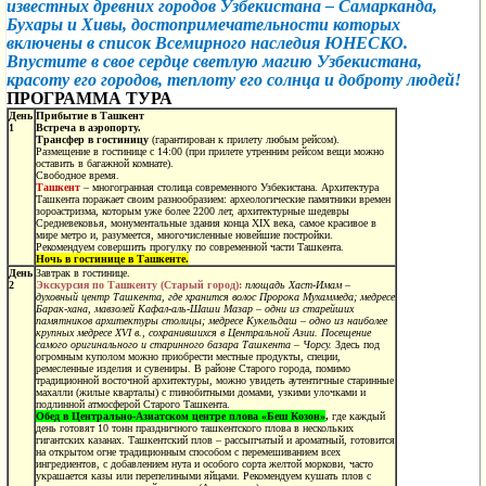
известных древних городов Узбекистана – Самарканда,
Бухары и Хивы, достопримечательности которых
включены в
список Всемирного наследия
ЮНЕСКО.
Впустите в свое сердце светлую магию Узбекистана,
красоту его городов, теплоту его солнца и доброту людей!
ПРОГРАММА ТУРА
День
Прибытие в Ташкент
1
Встреча в аэропорту.
Трансфер в гостиницу
(гарантирован к прилету любым рейсом).
Размещение в гостинице с 14:00 (при прилете утренним рейсом вещи можно
оставить в багажной комнате).
Свободное время.
Ташкент
– многогранная столица современного Узбекистана. Архитектура
Ташкента поражает своим разнообразием: археологические памятники времен
зороастризма, которым уже более 2200 лет, архитектурные шедевры
Средневековья, монументальные здания конца XIX века, самое красивое в
мире метро и, разумеется, многочисленные новейшие постройки.
Рекомендуем совершить прогулку по современной части Ташкента.
Ночь в гостинице в Ташкенте.
День
Завтрак в гостинице.
2
Экскурсия по Ташкенту (Старый город):
площадь Хаст-Имам –
духовный центр Ташкента, где хранится волос Пророка Мухаммеда; медресе
Барак-хана, мавзолей Кафал-аль-Шаши Мазар – одни из старейших
памятников архитектуры столицы; медресе Кукельдаш – одно из наиболее
крупных медресе XVI в., сохранившихся в Центральной Азии. Посещение
самого оригинального и старинного базара Ташкента – Чорсу.
Здесь под
огромным куполом можно приобрести местные продукты, специи,
ремесленные изделия и сувениры. В районе Старого города, помимо
традиционной восточной архитектуры, можно увидеть аутентичные старинные
махалли (жилые кварталы) с глинобитными домами, узкими улочками и
подлинной атмосферой Старого Ташкента.
Обед в Центрально-Азиатском центре плова «Беш Козон»
,
где каждый
день готовят 10 тонн праздничного ташкентского плова в нескольких
гигантских казанах. Ташкентский плов
–
рассыпчатый и ароматный, готовится
на открытом огне традиционным способом с перемешиванием всех
ингредиентов, с добавлением нута и особого сорта желтой моркови, часто
украшается казы или перепелиными яйцами.
Рекомендуем кушать плов с