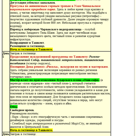
Дегустация
узбекских шашлыков.
Прогулка по живописным горным тропам в
Угам-Чаткальском
национальном природном парке
.
Здесь в любое время года красиво и
свежо, а чистая энергетика гор наполняет душу восторгом. Мы подойдём к
отвесной скале, на которой увидим наскальные рисунки (петроглифы) –
творчество художников глубокой древности. Далее увидим огромную чинару
(платан), возраст которой более 800 лет.
Небольшая прогулка к горному
водопаду.
Переезд к побережью
Чарвакского водохранилища
– голубой
жемчужины Западного Тянь-Шаня. Здесь вас ждет чистейшая вода
насыщенного бирюзового цвета, песчаный пляж и развитая курортная
инфраструктура.
Возвращение в Ташкент
.
Размещение в гостинице.
Ночь в гостинице в Ташкенте.
День
Завтрак в гостинице.
5
Продолжение экскурсионной программы по Ташкенту
:
Римско-
Католический Собор, ташкентский метрополитен, ташкентская
телебашня
(осмотр снаружи),.
Посещение Дома ремесел «Рисола»
,
экскурсия по музею и мастерским
.
Здесь собрана уникальная экспозиция керамики из разных регионов
Узбекистана, демонстрирующая потрясающее многообразие местных
гончарных школ.
Мастер-класс по приготовлению бухарского плова «Оши-софи»
(в
переводе «плов мудрецов» или «чистый плов»), который считается
диетическим и отличается особым методом приготовления. Его компоненты
сначала варятся до полуготовности, затем слоями укладываются в казан для
томления и только в самом конце поливаются кипящим растительным маслом,
при этом плов не перемешивают. Для бухарского плова характерно
минимальное количество специй, отсутствие чеснока и перца, зато могут
добавляться сухофрукты – изюм, курага и айва.
Обед.
Свободное время.
Рекомендуем посетить:
- Парк «Анхор»
и его этнографическую часть с магазинами современных
дизайнеров одежды, украшений и посуды.
-
Семейный парк аттракционов и развлечений
MagicCity
,
не имеющий
аналогов в Центральной Азии.
Ночь в гостинице в Ташкенте.
День
Завтрак в гостинице.