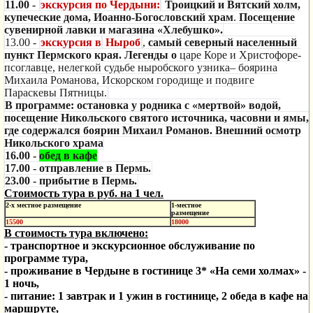
11.00 -
экскурсия по Чердыни:
Троицкий и Вятский холм,
купеческие дома, Иоанно-Богословский храм
.
Посещение
сувенирной лавки и магазина «Хлебушко».
13.00 -
экскурсия в
Ныроб
,
самый северный населенный
пункт Пермского края. Легенды о
царе Коре и Христофоре-
псоглавце, нелегкой судьбе ныробского узника– боярина
Михаила Романова, Искорском городище и подвиге
Параскевы Пятницы.
В программе: остановка у родника с «мертвой» водой,
посещение Никольского святого источника, часовни и ямы,
где содержался боярин Михаил Романов. Внешний осмотр
Никольского храма
16.00 -
обед в кафе
17.00 - отправление в Пермь.
23.00 - прибытие в Пермь.
Стоимость тура в руб. на 1 чел.
2-х местное размещение
1-местное
размещение
15500
18000
В стоимость тура включено:
- транспортное и экскурсионное обслуживание по
программе тура,
- проживание в Чердыне в гостинице 3* «На семи холмах» -
1 ночь,
- питание: 1 завтрак и 1 ужин в гостинице,
2 обеда в кафе на
маршруте,