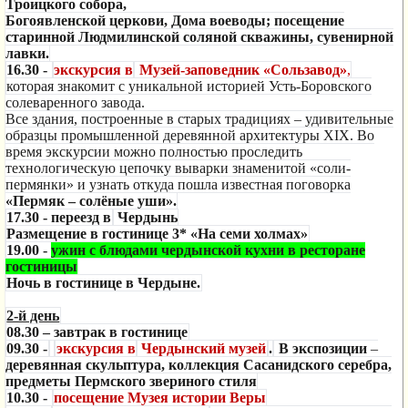
Троицкого собора,
Богоявленской церкови, Дома воеводы; посещение
старинной Людмилинской соляной скважины, сувенирной
лавки.
16.30 -
экскурсия в
Музей-заповедник «Сользавод»
,
которая знакомит с уникальной историей Усть-Боровского
солеваренного завода.
Все здания, построенные в старых традициях – удивительные
образцы промышленной деревянной архитектуры XIX. Во
время экскурсии можно полностью проследить
технологическую цепочку выварки знаменитой «соли-
пермянки» и узнать откуда пошла известная поговорка
«Пермяк – солёные уши».
17.30 -
переезд в
Чердынь
Размещение в гостинице 3* «На семи холмах»
19.00
-
ужин с блюдами чердынской кухни в ресторане
гостиницы
Ночь в гостинице в Чердыне.
2-й день
08.30 – завтрак в гостинице
09.30 -
экскурсия в
Чердынский музей
.
В экспозиции
–
деревянная скульптура, коллекция Сасанидского серебра,
предметы Пермского звериного стиля
10.30 -
посещение
Музея истории Веры