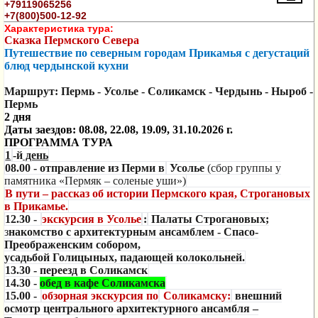
+79119065256
+7(800)500-12-92
Характеристика тура:
Сказка Пермского Севера
Путешествие по северным городам Прикамья с дегустаций
блюд чердынской кухни
Маршрут: Пермь - Усолье - Соликамск - Чердынь - Ныроб -
Пермь
2 дня
Даты заездов: 08.08, 22.08, 19.09, 31.10.2026 г.
ПРОГРАММА ТУРА
1
-й
день
08.00 -
отправление из Перми в
Усолье
(сбор группы у
памятника «Пермяк – соленые уши»)
В пути – рассказ об истории Пермского края, Строгановых
в Прикамье.
12.30 -
экскурсия в Усолье
:
Палаты Строгановых;
з
накомство с архитектурным ансамблем -
Спасо-
Преображенским собором,
усадьбой Голицыных, падающей колокольней.
13.30 -
переезд в Соликамск
14.30 -
обед в кафе Соликамска
15.00 -
обзорная экскурсия по
Соликамску:
внешний
осмотр центрального архитектурного ансамбля –