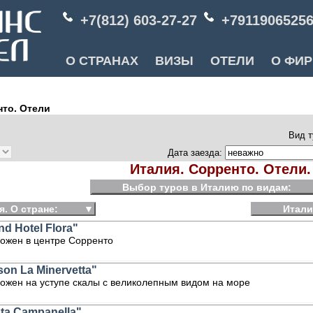
+7(812) 603-27-27
+7911906525
О СТРАНАХ
ВИЗЫ
ОТЕЛИ
О ФИ
то. Отели
Вид т
Дата заезда:
Италия. Сорренто. Отели.
Выбор туров в Италию по видам:
я. О стране:
▼
Итали
d Hotel Flora"
ожен в центре Сорренто
on La Minervetta"
ожен на уступе скалы с великолепным видом на море
ta Campanella"