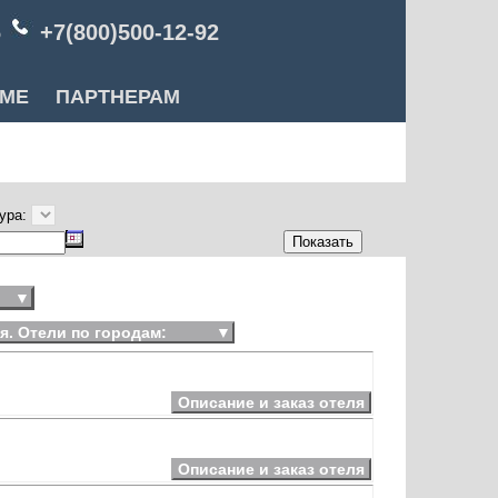
6
+7(800)500-12-92
РМЕ
ПАРТНЕРАМ
ура:
▼
я. Отели по городам:
▼
Описание и заказ отеля
Описание и заказ отеля