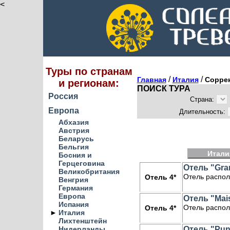
<
Туры по странам
/
/
Главная
Италия
Соррен
и регионам:
ПОИСК ТУРА
Россия
Страна:
Европа
Длительность:
Абхазия
Австрия
Беларусь
Бельгия
Итали
Босния и
Герцеговина
Отель "Gran
Великобритания
Отель распол
Отель 4*
Венгрия
Германия
Европа
Отель "Mais
Испания
Отель распол
Отель 4*
►
Италия
Лихтенштейн
Нидерланды
Отель "Pun