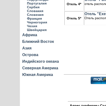
Португалия
отель располо
Отель 4*
Сербия
Словакия
Отель "Exels
Словения
Отель распол
Отель 5*
Франция
Черногория
Чехия
Швейцария
Африка
Ближний Восток
Азия
Острова
Индийского океана
Северная Америка
Южная Америка
Адрес
турфирмы Соле