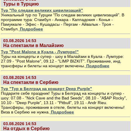
Туры в Турцию
Тур "По следам великих цивилизаций"
Уникальный тур по Турции "По следам великих цивилизаций". В
программе тура: Стамбул - Анкара - Каппадокия - Конья -
Памуккале - Эфес - Кушадасы - Пергам - Айвалык - Троя -
Стамбул.
Подробнее
03.08.2026 14:53
На спектакли в Малайзию
Тур "Post Malone в Куала - Лумпуре!"
Туры на концерты и супер - шоу в Малайзии в Куала - Лумпуре:
27.09 - "Post Malone", 09.12 - "LIMP BIZKIT". Проживание, инд.
трансферы и билеты на концерт включены.
Подробнее
03.08.2026 14:53
На спектакли в Сербию
Тур "Тур в Белград на концерт Deep Purple"
Подарите себе праздник! Туры в Белград на концерты и супер -
шоу: 07.08 - "Nick Cave and the Bad Seeds", 08.10 - "A$AP Rocky",
10.10 - "Deep Purple", 13.11 - "Pitbull", 19.11 - Andr Rieu.
Трансферы, проживание в отеле, билеты на концерт включены!
Виза в Сербию не нужна.
Подробнее
03.08.2026 14:53
На отдых в Сербию