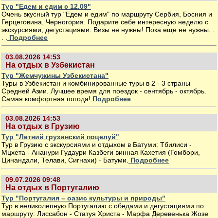
Тур "Едем и едим с 12.09"
Очень вкусный тур "Едем и едим" по маршруту Сербия, Босния и
Герцеговина, Черногория. Подарите себе интересную неделю с
экскурсиями, дегустациями. Визы не нужны! Пока еще не нужны. .
. .
Подробнее
03.08.2026 14:53
На отдых в Узбекистан
Тур "Жемчужины Узбекистана"
Туры в Узбекистан и комбинированные туры в 2 - 3 страны
Средней Азии. Лучшее время для поездок - сентябрь - октябрь.
Самая комфортная погода!
Подробнее
03.08.2026 14:53
На отдых в Грузию
Тур "Летний грузинский поцелуй"
Тур в Грузию с экскурсиями и отдыхом в Батуми: Тбилиси -
Мцхета - Ананури Гудаури Казбеги винная Кахетия (Гомбори,
Цинандали, Телави, Сигнахи) - Батуми.
Подробнее
09.07.2026 09:48
На отдых в Португалию
Тур "Португалия – оазис культуры и природы"
Тур в великолепную Португалию с обедами и дегустациями по
маршруту: Лиссабон - Статуя Христа - Марфа Деревенька Жозе