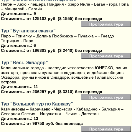
Янгон – Хехо - пещера Пиндайя - озеро Инле - Баган - гора Попа
– Мандалай - Сагайн
Длительность: 9
Стоимость:
от 125103 руб. ($ 1555) без переезда
Программа тура
Тур "Бутанская сказка"
Паро – Тхимпху – Долина Пхобжикха – Пунакха – «Гнездо
Тигрицы» - Паро
Длительность: 6
Стоимость:
от 196303 руб. ($ 2440) без переезда
Программа тура
Тур "Весь Эквадор"
Колониальные города - наследие человечества ЮНЕСКО, линия
экватора, проспекты вулканов и водопадов, индейские общины
Эквадора, руины инков в Эквадоре, волшебные Галапагосские
острова.
Длительность: 11
Стоимость:
от 266297 руб. ($ 3310) без переезда
Программа тура
Тур "Большой тур по Кавказу"
Кавминводы – Карачаево - Черкесия - Кабардино - Балкария –
Северная Осетия – Ингушетия – Чечня - Дагестан
Длительность: 13
Стоимость:
от 99750 руб. без переезда
Программа тура