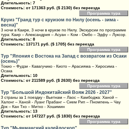
Длительность: 7
Стоимость:
от 171363 руб. ($ 2130) без переезда
Программа тура
Круиз "Гранд тур с круизом по Нилу (осень - зима -
весна)"
3 ночи в Каире, 3 ночи в круизе по Нилу. Экскурсии по программе
тура: Каир – Александрия – Асуан – Ком - Омбо – Эдфу – Луксор.
Длительность: 8
Стоимость:
137171 руб. ($ 1705) без переезда
Программа тура
Тур "Япония с Востока на Запад с возвратом из Осаки
(осень)"
Токио – Фудзи - Кавагучико - Киото – Арасияма – Хиросима -
Осака
Длительность: 10
Стоимость:
от 211589 руб. ($ 2630) без переезда
Программа тура
Тур "Большой Индокитайский Вояж 2026 - 2027"
3 страны за 1 поездку - Вьетнам – Лаос – Камбоджа: Ханой –
Халонг – Ханой - Луанг Прабанг – Сием Рип – Пномпень – Чау
Док – Кан Тхо – Митхо - Хошимин
Длительность: 13
Стоимость:
от 147227 руб. ($ 1830) без переезда
Программа тура
Тур "Мьянманский калейдоскоп"