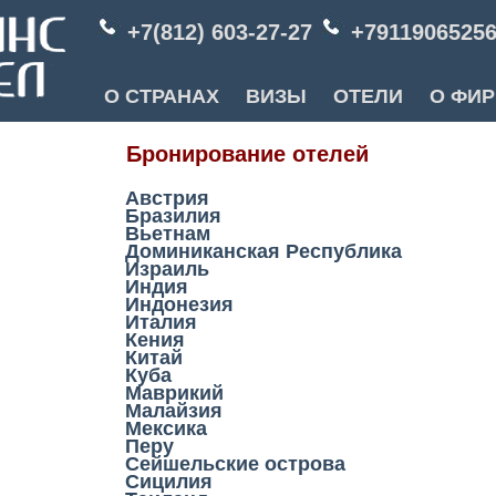
+7(812) 603-27-27
+7911906525
О СТРАНАХ
ВИЗЫ
ОТЕЛИ
О ФИ
Бронирование отелей
Австрия
Бразилия
Вьетнам
Доминиканская Республика
Израиль
Индия
Индонезия
Италия
Кения
Китай
Куба
Маврикий
Малайзия
Мексика
Перу
Сейшельские острова
Сицилия