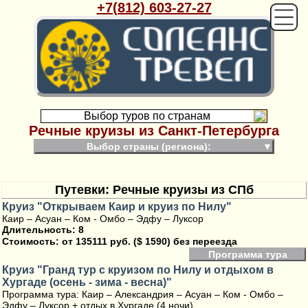
+7(812) 603-27-27
Выбор туров по странам
Речные круизы из Санкт-Петербурга
Выбор страны (региона):
▼
Путевки: Речные круизы из СПб
Круиз "Открываем Каир и круиз по Нилу"
Каир – Асуан – Ком - Омбо – Эдфу – Луксор
Длительность: 8
Стоимость:
от 135111 руб. ($ 1590) без переезда
Программа тура
Круиз "Гранд тур с круизом по Нилу и отдыхом в
Хургаде (осень - зима - весна)"
Программа тура: Каир – Александрия – Асуан – Ком - Омбо –
Эдфу – Луксор + отдых в Хургаде (4 ночи)