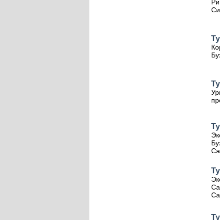
Ри
Си
Т
Ко
Бу
Т
Ур
пр
Т
Эк
Бу
Са
Ту
Эк
Са
Са
Ту