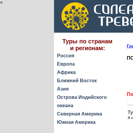
<
Туры по странам
Гл
и регионам:
Россия
ПО
Европа
Африка
Ближний Восток
Азия
По
Острова Индийского
океана
Ту
Северная Америка
4 
Южная Америка