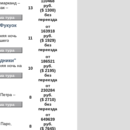
110468
амарканд –
руб.
нак –
13
($ 1300)
без
ма тура
переезда
 Фукуок
от
163918
дняя ночь
руб.
11
ашего
($ 1929)
без
переезда
ма тура
от
здники"
186521
няя ночь на
руб.
10
($ 2195)
без
ма тура
переезда
от
230284
 Петра –
руб.
8
($ 2710)
без
ма тура
переезда
от
649639
 Паро,
руб.
8
($ 7645)