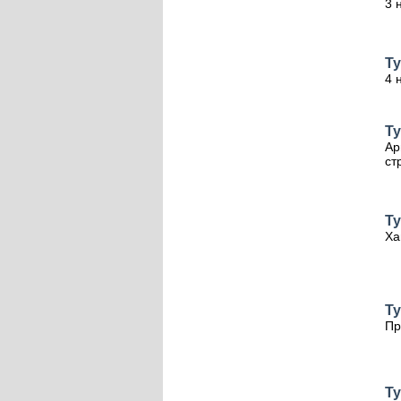
3 
Ту
4 
Ту
Ар
ст
Т
Ха
Т
Пр
Ту