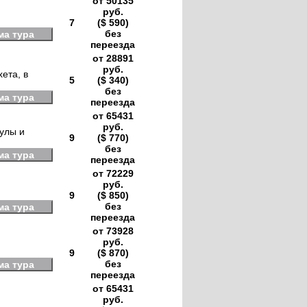
от 50135
руб.
7
($ 590)
без
ма тура
переезда
от 28891
руб.
ета, в
5
($ 340)
без
ма тура
переезда
от 65431
руб.
кулы и
9
($ 770)
без
ма тура
переезда
от 72229
руб.
9
($ 850)
без
ма тура
переезда
от 73928
руб.
9
($ 870)
без
ма тура
переезда
от 65431
руб.