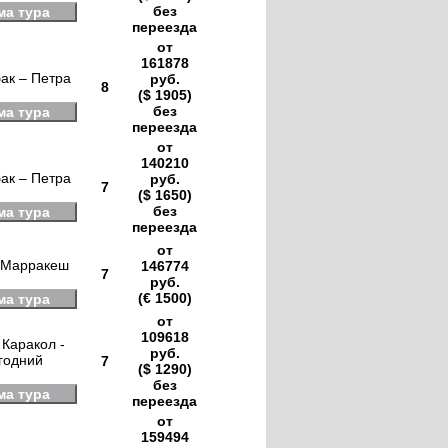
без
ма тура
переезда
от
161878
ак – Петра
руб.
8
($ 1905)
без
ма тура
переезда
от
140210
ак – Петра
руб.
7
($ 1650)
без
ма тура
переезда
от
 Марракеш
146774
7
руб.
(€ 1500)
ма тура
от
109618
 Каракол -
руб.
огодний
7
($ 1290)
без
ма тура
переезда
от
159494