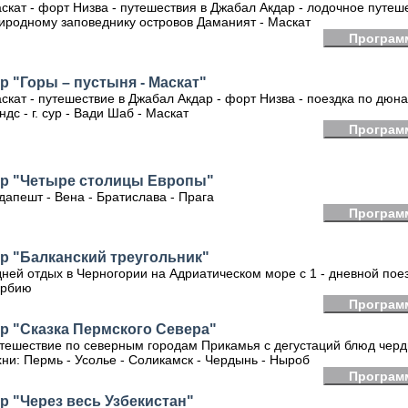
скат - форт Низва - путешествия в Джабал Акдар - лодочное путеш
иродному заповеднику островов Даманият - Маскат
Програм
р "Горы – пустыня - Маскат"
скат - путешествие в Джабал Акдар - форт Низва - поездка по дюн
ндс - г. сур - Вади Шаб - Маскат
Програм
ур "Четыре столицы Европы"
дапешт - Вена - Братислава - Прага
Програм
р "Балканский треугольник"
дней отдых в Черногории на Адриатическом море с 1 - дневной пое
рбию
Програм
р "Сказка Пермского Севера"
тешествие по северным городам Прикамья с дегустаций блюд чер
хни: Пермь - Усолье - Соликамск - Чердынь - Ныроб
Програм
р "Через весь Узбекистан"