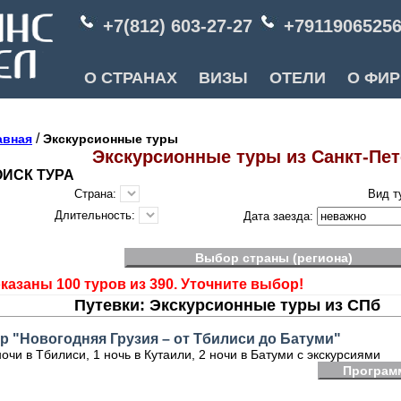
+7(812) 603-27-27
+7911906525
О СТРАНАХ
ВИЗЫ
ОТЕЛИ
О ФИ
/
авная
Экскурсионные туры
Экскурсионные туры из Санкт-Пет
ИСК ТУРА
Страна:
Вид т
Длительность:
Дата заезда:
Выбор страны (региона)
казаны 100 туров из 390. Уточните выбор!
Путевки: Экскурсионные туры из СПб
р "Новогодняя Грузия – от Тбилиси до Батуми"
ночи в Тбилиси, 1 ночь в Кутаили, 2 ночи в Батуми с экскурсиями
Програм