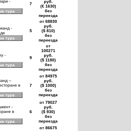
иари -
руб.
7
(€ 1630)
без
ма тура
переезда
от 68830
руб.
канд -
5
($ 810)
нде
без
ма тура
переезда
от
100271
у -
руб.
9
($ 1180)
без
ма тура
переезда
от 84975
канд –
руб.
есторане в
7
($ 1000)
без
переезда
ма тура
от 79027
шкент -
руб.
оране в
6
($ 930)
без
переезда
ма тура
от 86675