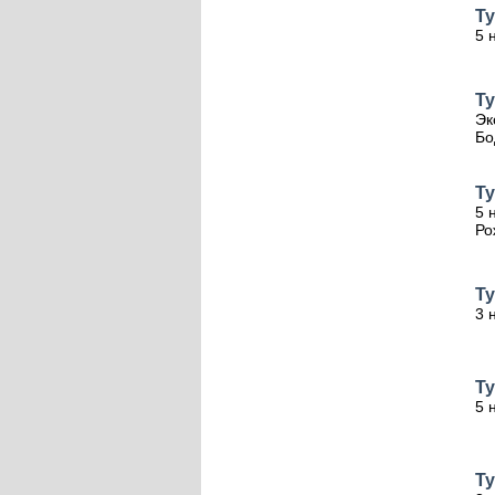
Ту
5 
Ту
Эк
Бо
Ту
5 
Ро
Ту
3 
Ту
5 
Ту