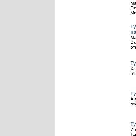
Ма
Ги
Ми
Т
н
Ма
Ва
от
Ту
Ха
5*
Ту
Ам
пу
Ту
Ин
Тх