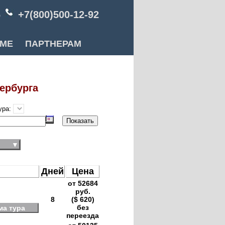
6
+7(800)500-12-92
РМЕ
ПАРТНЕРАМ
ербурга
ура:
▼
Дней
Цена
от 52684
руб.
8
($ 620)
без
ма тура
переезда