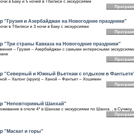
ночи в Баку и 5 ночей в Тбилиси с экскурсиями
Програм
р "Грузия и Азербайджан на Новогодние праздники"
ночи в Тбилиси и 3 ночи в Баку с экскурсиями
Програм
р "Три страны Кавказа на Новогодние праздники"
мения – Грузия – Азербайджан с самыми интересными экскурсиями
ране
Програм
ур "Северный и Южный Вьетнам с отдыхом в Фантьете
ной – Халонг (круиз) – Ханой – Фантьет – Хошимин
Програм
ур "Неповторимый Шанхай"
оживание в отеле 4* в Шанхае с экскурсиями по Шанха. , в Сучжоу,
Програм
р "Маскат и горы"