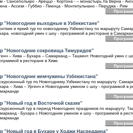
м - Сансеполькро - Ареццо - Кортона - – монастырь Ла Верна - Анг
ена - Ассизи - Губбио - Пиенца - Монтепульчано - Перуджа - Рим
Програм
ур "Новогодние выходные в Узбекистане"
роткие и яркий тур по новогоднему Узбекистану по маршруту Самар
хара. новогодний ужин с шоу - программой в ресторане в Самарка
Програм
ур "Новогодние сокровища Тимуридов"
генч – Хива – Бухара – Самарканд – Ташкент. Новогодний ужин с шо
ограммой в ресторане в Хиве.
Програм
ур "Новогодние жемчужины Узбекистана"
скурсионный тур по Новогоднему Узбекистану по маршруту: Самар
хара – Хива – Ургенч и Новогодним ужином с шоу - программой в р
марканде
Програм
р "Новый год в Восточной сказке"
скурсионный тур в период Новогодних праздников по маршруту: Та
марканд - Бухара с Новогодним ужином и шоу - программой в рест
марканде
Програм
р "Новый год в Бухаре у Ходжи Насреддина"