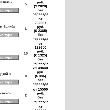
ествие к
руб.
5
($ 2020)
без
ма тура
переезда
от
202667
ам Вахиба
руб.
6
($ 2385)
без
ма тура
переезда
от
129650
руб.
10
(€ 1325)
ма тура
без
переезда
от 43640
руб.
здкой в
8
(€ 446)
без
ма тура
переезда
от 15500
дынской
руб.
2
без
переезда
ма тура
от