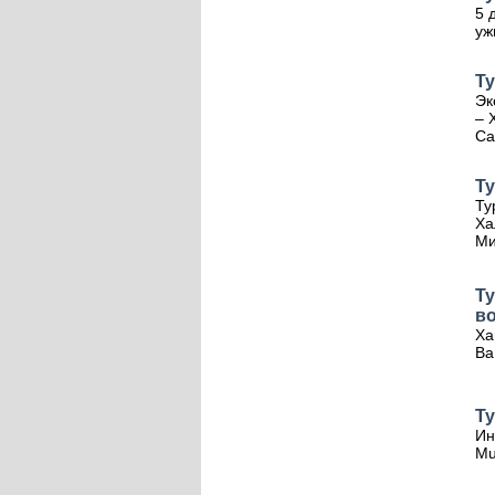
5 
уж
Ту
Эк
– 
Са
Т
Ту
Ха
Ми
Т
в
Ха
Ba
Ту
Ин
Mu