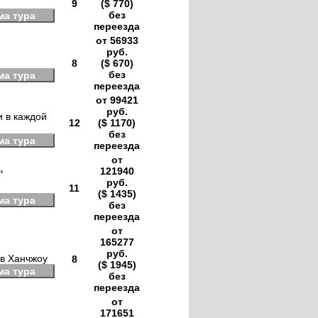
9
($ 770)
без
ма тура
переезда
от 56933
руб.
8
($ 670)
без
ма тура
переезда
от 99421
руб.
 в каждой
12
($ 1170)
без
ма тура
переезда
от
121940
"
руб.
11
($ 1435)
ма тура
без
переезда
от
165277
руб.
 в Ханчжоу
8
($ 1945)
ма тура
без
переезда
от
171651