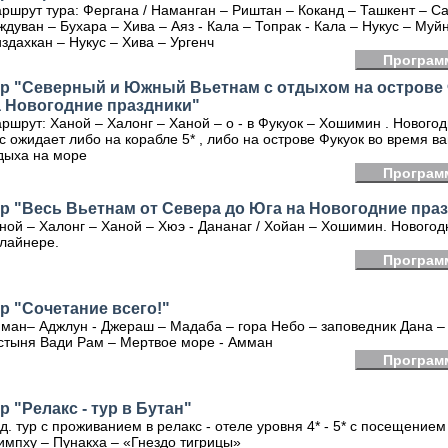
ршрут тура: Фергана / Наманган – Риштан – Коканд – Ташкент – С
ждуван – Бухара – Хива – Аяз - Кала – Топрак - Кала – Нукус – Муй
здахкан – Нукус – Хива – Ургенч
Програм
ур "Северный и Южный Вьетнам с отдыхом на острове
а Новогодние праздники"
ршрут: Ханой – Халонг – Ханой – о - в Фукуок – Хошимин . Нового
с ожидает либо на корабле 5* , либо на острове Фукуок во время в
дыха на море
Програм
р "Весь Вьетнам от Севера до Юга на Новогодние пра
ной – Халонг – Ханой – Хюэ - Дананаг / Хойан – Хошимин. Новогод
 лайнере.
Програм
р "Сочетание всего!"
ман– Аджлун - Джераш – Мадаба – гора Небо – заповедник Дана –
стыня Вади Рам – Мертвое море - Амман
Програм
р "Релакс - тур в Бутан"
д. тур с проживанием в релакс - отеле уровня 4* - 5* с посещением
импху – Пунакха – «Гнездо тигрицы»