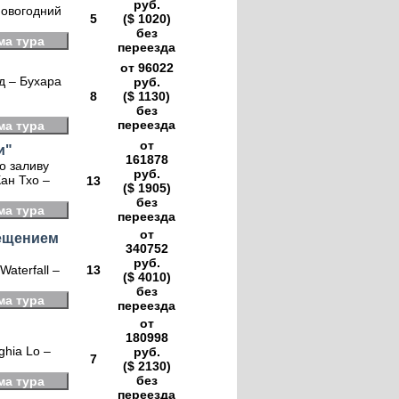
руб.
Новогодний
5
($ 1020)
без
ма тура
переезда
от 96022
д – Бухара
руб.
8
($ 1130)
без
переезда
ма тура
от
и"
161878
о заливу
руб.
ан Тхо –
13
($ 1905)
без
ма тура
переезда
от
сещением
340752
руб.
aterfall –
13
($ 4010)
без
ма тура
переезда
от
180998
hia Lo –
руб.
7
($ 2130)
без
ма тура
переезда