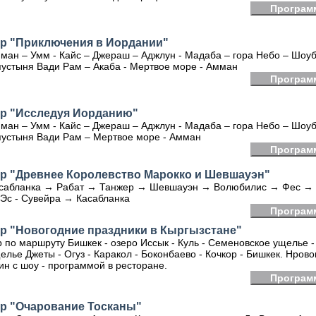
Програм
ур "Приключения в Иордании"
ман – Умм - Кайс – Джераш – Аджлун - Мадаба – гора Небо – Шоуб
пустыня Вади Рам – Акаба - Мертвое море - Амман
Програм
ур "Исследуя Иорданию"
ман – Умм - Кайс – Джераш – Аджлун - Мадаба – гора Небо – Шоуб
пустыня Вади Рам – Мертвое море - Амман
Програм
ур "Древнее Королевство Марокко и Шевшауэн"
сабланка → Рабат → Танжер → Шевшауэн → Волюбилис → Фес →
Эс - Сувейра → Касабланка
Програм
ур "Новогодние праздники в Кыргызстане"
р по маршруту Бишкек - озеро Иссык - Куль - Семеновское ущелье -
елье Джеты - Огуз - Каракол - Боконбаево - Кочкор - Бишкек. Нров
ин с шоу - программой в ресторане.
Програм
ур "Очарование Тосканы"