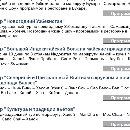
дней в новогоднем Узбекистане по маршруту Бухара - Самарканд. 
ин с шоу - программой в ресторане в Бухаре.
Програм
р "Новогодний Узбекистан"
скурсионный тур по новогоднему Узбекистану: Ташкент – Самаркан
Хива – Ургенч. Новогодний ужин с шоу - программой в ресторане в
марканде.
Програм
ур "Большой Индокитайский Вояж на майские праздник
р на 13 дней по 3 странам Индокитая по маршруту: Ханой – круиз п
лонг – Ханой - Луанг Прабанг – Сием Рип – Пномпень – Чау Док – К
тхо - Хошимин
Програм
ур "Северный и Центральный Вьетнам с круизом и по
одопада Банзек"
ной – Нинь Бинь – Халонг (круиз) – Ланг Сон – Cao Bang– Ban Gioc W
 Be Lake– Ханой – Хюэ – Хойан – Дананг
Програм
р "Культура и традиции вьетов"
дивидуальный тур по маршруту: Ханой – Mai Châ u – Moc Chau – Ng
 Cang Chai – Ханой
Програм