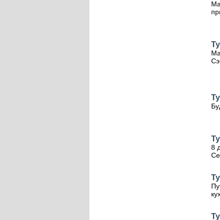
Ма
пр
Ту
Ма
Сэ
Т
Бу
Ту
8 
Се
Ту
Пу
ку
Ту