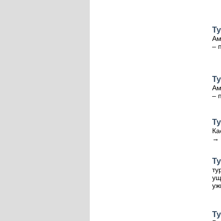
Т
Ам
– 
Т
Ам
– 
Т
Ка
→ 
Т
ту
ущ
уж
Т