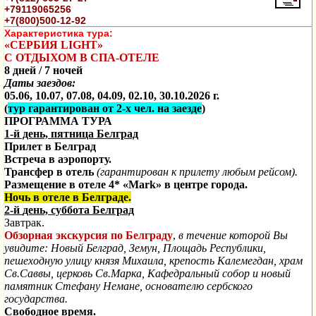
+79119065256
+7(800)500-12-92
Характеристика тура:
«СЕРБИЯ
LIGHT
»
С ОТДЫХОМ В СПА-ОТЕЛЕ
8 дней / 7 ночей
Даты заездов:
05.06, 10.07, 07.08, 04.09, 02.10, 30.10.2026 г.
(
тур гарантирован от 2-х чел. на заезде
)
ПРОГРАММА ТУРА
1-й день, пятница Белград
Прилет в Белград
Встреча в аэропорту.
Трансфер в отель
(гарантирован к прилету любым рейсом).
Размещение в отеле 4* «Mark»
в центре города.
Ночь в отеле в Белграде.
2-й
день, суббота
Белград
Завтрак.
Обзорная экскурсия по Белграду
,
в течение которой Вы
увидите: Новый Белград, Земун, Площадь Республики,
пешеходную улицу князя Михаила, крепость Калемегдан, храм
Св.Саввы, церковь Св.Марка, Кафедральный собор и новый
памятник Стефану Немане, основателю сербского
государства.
Свободное время.