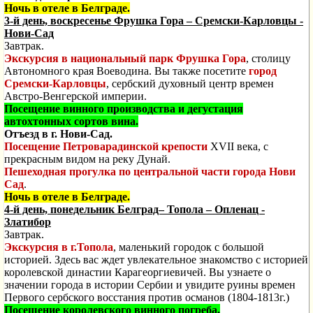
Ночь в отеле в Белграде.
3-й день, воскресенье Фрушка Гора – Сремски-Карловцы -
Нови-Сад
Завтрак.
Экскурсия в национальный парк Фрушка Гора
,
столицу
Автономного края Воеводина. Вы также посетите
город
Сремски-Карловцы
, сербский духовный центр времен
Австро-Венгерской империи.
Посещение винного производства и д
егустация
автохтонных сортов вина.
Отъезд в г. Нови-Сад.
Посещение Петроварадинской крепости
XVII века, с
прекрасным видом на реку Дунай.
Пешеходная прогулка по центральной части города Нови
Сад
.
Ночь в отеле в Белграде.
4-й день, понедельник Белград– Топола – Опленац -
Златибор
Завтрак.
Экскурсия в г.Топола
, маленький городок с большой
историей. Здесь вас ждет увлекательное знакомство с историей
королевской династии Карагеоргиевичей. Вы узнаете о
значении города в истории Сербии и увидите руины времен
Первого сербского восстания против османов (1804-1813г.)
Посещение королевского винного погреба.