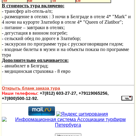
769
940
710
630
В стоимость тура включено:
- трансфер а/п-отель-а/п;
- размещение в отелях : 3 ночи в Белграде в отеле 4* "Mark" и
4 ночи на курорте Златибор в отеле 4* "
Queen
of
Zlatibor
";
- питание – завтраки в отелях;
- дегустация в винном погребе;
- сельский обед по дороге в Златибор;
- экскурсии по программе тура с русскоговорящим гидом;
- входные билеты в музеи и на объекты показа по программе
тура
Дополнительно оплачивается:
- авиабилет в Белград;
- медицинская страховка - 8 евро
Открыть бланк заказа тура
Наши телефоны:
+7(812) 603-27-27, +79119065256,
+7(800)500-12-92.