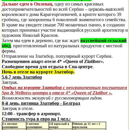
Дальше едем в Опленац
, одну из самых красивых
достопримечательностей во всей Сербии – церковь-мавзолей
королевского дома Карагеоргиевичей, в крипте которого 39
гробниц, где захоронены 6 поколений знаменитого семейства.
В храме вы увидите свыше 700 мозаичных панно, в создании
которых принимал участие выдающийся русский архитектор и
художник Николай Краснов.
Затем мы едем в деревню, где вас ждет
вкуснейший сельский
обед
, приготовленный из натуральных продуктов с местной
фермы.
Отправление на Златибор, популярный курорт Сербии.
Размещениев апарт-отеле
4*
«
Queen
of
Zlatibor
».
Свободное время для отдыха в Спа-центре
.
Ночь в отеле на курорте Златибор.
5,6,7 день Златибор
Завтрак.
Отдых на курорте Златибор с
неограниченным посещением
Spa & Wellness-центра в отеле 4* «
Queen
of
Zlatibor
».
Возможность экскурсий с русскоговорящим гидом.
8-й день, пятница Златибор - Белград
Завтрак в отеле.
12:00 - т
рансфер в аэропорт.
Стоимость тура в евро на 1 чел.:
2-х местное
1-местное
3-й взрослый в
Ребенок до 12 лет с 2
размещение
размещение
номере
взрослыми