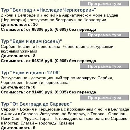
Программа тура
Тур "Белград + «Наследие Черногории»"
2 ночи в Белграде и 7 ночей на Адриатическом море в Будев
(Черногория) ; экскурсия по Белграду и по Черногории
Длительность: 10
Стоимость:
от 68396 руб. (€ 699) без переезда
Программа тура
Тур "Едем и едим (осень)"
Сербия, Босния и Герцеговина, Черногория с экскурсиями.
вкусными ужинами
Длительность: 8
Стоимость:
от 94816 руб. (€ 969) без переезда
Программа тура
Тур "Едем и едим с 12.09"
Экскурсионно - дегустационный тур по маршруту: Сербия,
Черногория, Босния и Герцеговина
Длительность: 8
Стоимость:
от 91489 руб. (€ 935) без переезда
Программа тура
Тур "От Белграда до Сараево"
Сербия + Босния и Герцеговина с проживанием 4 ночи в Белграде
и 4 ночи в Сараево. Экскурсии: по Белграду, в Топола - Опленац,
Нови Сад – Фрушка Гора – Петровадинская крепость, по Сараево,
в Мостар, Благай – водопады Кравице
Длительность: 9