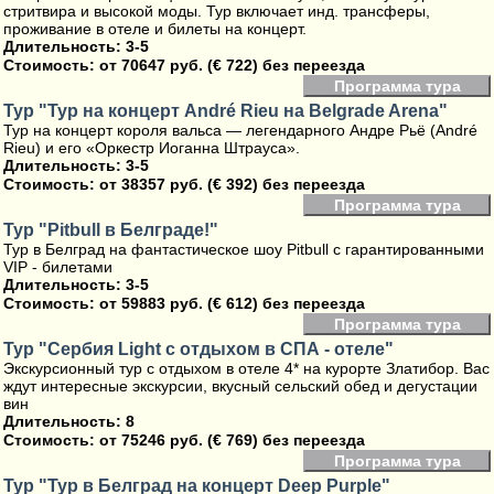
стритвира и высокой моды. Тур включает инд. трансферы,
проживание в отеле и билеты на концерт.
Длительность: 3-5
Стоимость:
от 70647 руб. (€ 722) без переезда
Программа тура
Тур "Тур на концерт André Rieu на Belgrade Arena"
Тур на концерт короля вальса — легендарного Андре Рьё (André
Rieu) и его «Оркестр Иоганна Штрауса».
Длительность: 3-5
Стоимость:
от 38357 руб. (€ 392) без переезда
Программа тура
Тур "Pitbull в Белграде!"
Тур в Белград на фантастическое шоу Pitbull с гарантированными
VIP - билетами
Длительность: 3-5
Стоимость:
от 59883 руб. (€ 612) без переезда
Программа тура
Тур "Сербия Light с отдыхом в СПА - отеле"
Экскурсионный тур с отдыхом в отеле 4* на курорте Златибор. Вас
ждут интересные экскурсии, вкусный сельский обед и дегустации
вин
Длительность: 8
Стоимость:
от 75246 руб. (€ 769) без переезда
Программа тура
Тур "Тур в Белград на концерт Deep Purple"