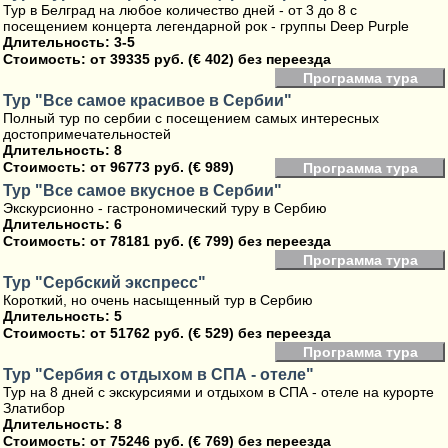
Тур в Белград на любое количество дней - от 3 до 8 с
посещением концерта легендарной рок - группы Deep Purple
Длительность: 3-5
Стоимость:
от 39335 руб. (€ 402) без переезда
Программа тура
Тур "Все самое красивое в Сербии"
Полный тур по сербии с посещением самых интересных
достопримечательностей
Длительность: 8
Стоимость:
от 96773 руб. (€ 989)
Программа тура
Тур "Все самое вкусное в Сербии"
Экскурсионно - гастрономический туру в Сербию
Длительность: 6
Стоимость:
от 78181 руб. (€ 799) без переезда
Программа тура
Тур "Сербский экспресс"
Короткий, но очень насыщенный тур в Сербию
Длительность: 5
Стоимость:
от 51762 руб. (€ 529) без переезда
Программа тура
Тур "Сербия с отдыхом в СПА - отеле"
Тур на 8 дней с экскурсиями и отдыхом в СПА - отеле на курорте
Златибор
Длительность: 8
Стоимость:
от 75246 руб. (€ 769) без переезда