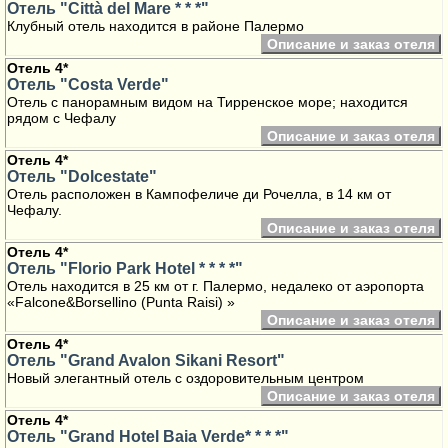
Отель "Città del Mare * * *"
Клубный отель находится в районе Палермо
Описание и заказ отеля
Отель 4*
Отель "Costa Verde"
Отель с панорамным видом на Тирренское море; находится
рядом с Чефалу
Описание и заказ отеля
Отель 4*
Отель "Dolcestate"
Отель расположен в Кампофеличе ди Рочелла, в 14 км от
Чефалу.
Описание и заказ отеля
Отель 4*
Отель "Florio Park Hotel * * * *"
Отель находится в 25 км от г. Палермо, недалеко от аэропорта
«Falcone&Borsellino (Punta Raisi) »
Описание и заказ отеля
Отель 4*
Отель "Grand Avalon Sikani Resort"
Новый элегантный отель с оздоровительным центром
Описание и заказ отеля
Отель 4*
Отель "Grand Hotel Baia Verde* * * *"