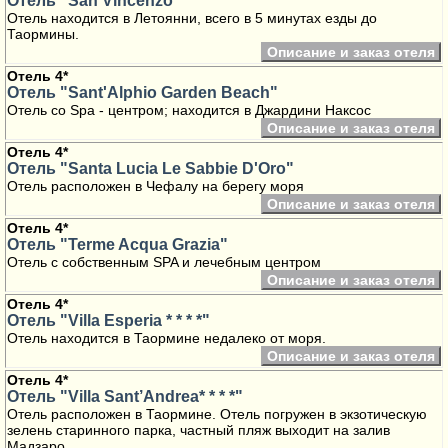
Отель "San Vincenzo"
Отель находится в Летоянни, всего в 5 минутах езды до
Таормины.
Описание и заказ отеля
Отель 4*
Отель "Sant'Alphio Garden Beach"
Отель со Spa - центром; находится в Джардини Наксос
Описание и заказ отеля
Отель 4*
Отель "Santa Lucia Le Sabbie D'Oro"
Отель расположен в Чефалу на берегу моря
Описание и заказ отеля
Отель 4*
Отель "Terme Acqua Grazia"
Отель с собственным SPA и лечебным центром
Описание и заказ отеля
Отель 4*
Отель "Villa Esperia * * * *"
Отель находится в Таормине недалеко от моря.
Описание и заказ отеля
Отель 4*
Отель "Villa Sant’Andrea* * * *"
Отель расположен в Таормине. Отель погружен в экзотическую
зелень старинного парка, частный пляж выходит на залив
Мадзаро.