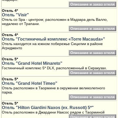
Описание и заказ отеля
Отель 4*
Отель "Visir"
Отель со Spa - центром; расположен в Мадзара дель Валло,
недалеко от Трапани.
Описание и заказ отеля
Отель 4*
Отель "Гостиничный комплекс «Torre Macauda»"
Отель находится на южном побережье Сицилии в районе
Агридженто
Описание и заказ отеля
Отель 5*
Отель "Grand Hotel Minareto"
Гостиничный комплекс 5* DLX, расположенный в Сиракузах.
Описание и заказ отеля
Отель 5*
Отель "Grand Hotel Timeo"
Отель расположен в Таормине в окружении великолепного
парка.
Описание и заказ отеля
Отель 5*
Отель "Hilton Giardini Naxos (ex. Russott) 5*"
Отель расположен в Джардини Наксос рядом с Таорминой
Описание и заказ отеля