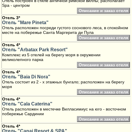
Отель построен в стиле античной римской виллы; располагает
Spa - центром
Описание и заказ отеля
Отель 3*
Отель "Mare Pineta"
Отель расположен посреди густого соснового леса, в спокойном
месте на побережье Санта Маргерита ди Пула
Описание и заказ отеля
Отель 4*
Отель "Arbatax Park Resort"
Комплекс из 5 отелей на берегу моря в окружении
великолепного парка
Описание и заказ отеля
Отель 4*
Отель "Baia Di Nora"
Отель состоит из 2 - х этажных бунгало; расположен на берегу
моря
Описание и заказ отеля
Отель 4*
Отель "Cala Caterina"
Отель расположен в местечке Вилласимиус на юго - восточном
побережье Сардинии
Описание и заказ отеля
Отель 4*
Отель "Canai Resort & SPA"