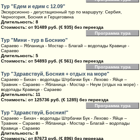
Тур "Едем и едим с 12.09"
Экскурсионно - дегустационный тур по маршруту: Сербия,
Черногория, Босния и Герцеговина
Длительность: 8
Стоимость:
от 91489 руб. (€ 935) без переезда
Программа тура
Тур "Мини - тур в Боснию"
Сараево – Ябланица - Мостар – Благай – водопады Кравице -
Сараево
Длительность: 5
Стоимость:
от 54893 руб. (€ 561) без переезда
Программа тура
Тур "Здравствуй, Босния + отдых на море"
Сараево – Бихач - водопады Штрбачки Бук - Лехово - Яйце –
Травник – Сараево – Ябланица - Мостар – Неум (отдых на море) -
водопады Кравице - Сараево
Длительность: 11
Стоимость:
от 125736 руб. (€ 1285) без переезда
Программа тура
Тур "Здравствуй, Босния!"
Сараево – Бихач - водопады Штрбачки Бук - Лехово - Яйце –
Травник – Сараево – Ябланица - Мостар – Благай – водопады
Кравице - Сараево
Длительность: 8
Стоимость:
от 87673 руб. (€ 896) без переезда