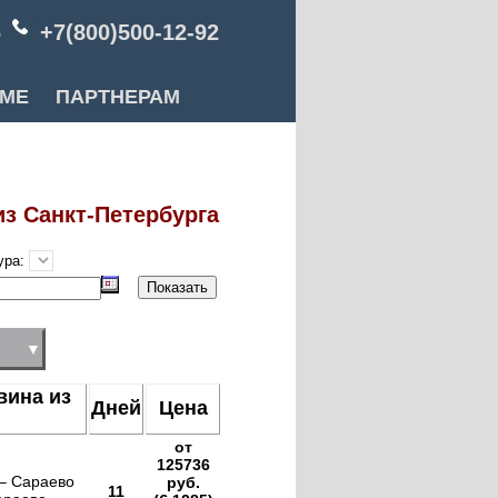
6
+7(800)500-12-92
РМЕ
ПАРТНЕРАМ
из Санкт-Петербурга
ура:
▼
вина из
Дней
Цена
от
125736
 – Сараево
руб.
11