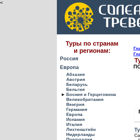
<
Туры по странам
Гл
и регионам:
Гл
Россия
Т
ПО
Европа
Абхазия
Австрия
Беларусь
Бельгия
►
Босния и Герцеговина
Великобритания
Венгрия
Германия
Европа
Испания
Италия
Лихтенштейн
Ту
Нидерланды
Са
Португалия