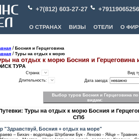
+7(812) 603-27-27
+7911906525
О СТРАНАХ
ВИЗЫ
ОТЕЛИ
О ФИ
/
авная
Босния и Герцеговина
/
авная
Туры на отдых к морю
уры на отдых к морю Босния и Герцеговина 
ИСК ТУРА
Страна:
Вид т
Длительность:
Дата заезда:
Выбор туров Босния и Герцеговина по
видам:
Путевки: Туры на отдых к морю Босния и Герцего
СПб
р "Здравствуй, Босния + отдых на море"
раево – Бихач - водопады Штрбачки Бук - Лехово - Яйце – Травник