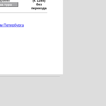
араево
(€ 1285)
без
ма тура
переезда