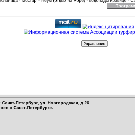
Ябланица - Мостар – Неум (отдых на море) - водопады Кравице - С
Програм
 Санкт-Петербург,
ул. Новгородская, д.26
вел в Санкт-Петербурге
: