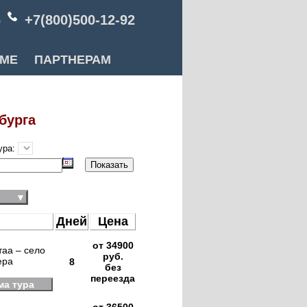
6
+7(800)500-12-92
РМЕ
ПАРТНЕРАМ
бурга
ура:
▼
Дней
Цена
от 34900
таа – село
руб.
ера
8
без
переезда
ма тура