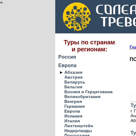
<
Туры по странам
Гл
и регионам:
Россия
ПО
Европа
►
Абхазия
Австрия
Беларусь
Бельгия
Босния и Герцеговина
Великобритания
Венгрия
Ту
Германия
г.
Европа
Ач
Испания
Аб
Италия
Лихтенштейн
Нидерланды
Ту
Португалия