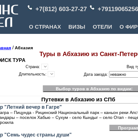
+7(812) 603-27-27
+7911906525
О СТРАНАХ
ВИЗЫ
ОТЕЛИ
О ФИ
/
авная
Абхазия
Туры в Абхазию из Санкт-Петер
ИСК ТУРА
Страна:
Вид т
Длительность:
Дата заезда:
Выбор туров в Абхазию по видам:
Путевки в Абхазию из СПб
р "Летний вечер в Гагре"
 Гагра – Пицунда - Рицинский Национальный парк – каньон реки Апс
андары – поселок Хабью – Сухум - село Кындыг – село Отап - пещ
рскила
Програм
р "Семь чудес страны души"