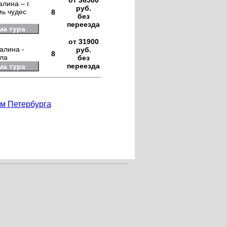
от 36500
лина – г.
руб.
мь чудес
8
без
переезда
ма тура
от 31900
алина -
руб.
8
ила
без
переезда
ма тура