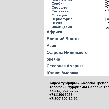
Су
Сербия
Су
Словакия
ст
Словения
Франция
Черногория
Т
Чехия
г.
Швейцария
го
Африка
Ближний Восток
Азия
Острова Индийского
океана
Северная Америка
Южная Америка
Адрес
турфирмы Солеанс Тревел:
Телефоны
турфирмы Солеанс Тре
+7(812) 603-27-27
+79119065256
+7(800)500-12-92