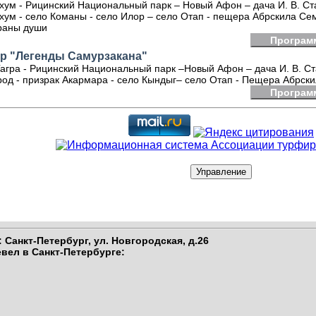
хум - Рицинский Национальный парк – Новый Афон – дача И. В. Ста
хум - село Команы - село Илор – село Отап - пещера Абрскила Се
раны души
Програм
ур "Легенды Самурзакана"
 Гагра - Рицинский Национальный парк –Новый Афон – дача И. В. Ст
род - призрак Акармара - село Кындыг– село Отап - Пещера Абрск
Програм
 Санкт-Петербург,
ул. Новгородская, д.26
вел в Санкт-Петербурге
: