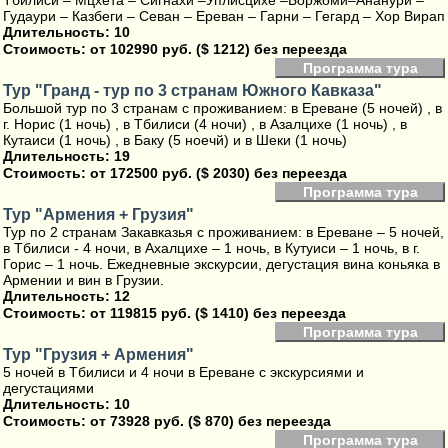
Тбилиси – Мцхета – Сигнахи –Уплисцихе –Боржоми–Ананури –
Гудаури – Казбеги – Севан – Ереван – Гарни – Гегард – Хор Вирап
Длительность: 10
Стоимость:
от 102990 руб. ($ 1212) без переезда
Программа тура
Тур "Гранд - тур по 3 странам Южного Кавказа"
Большой тур по 3 странам с проживанием: в Ереване (5 ночей) , в
г. Норис (1 ночь) , в Тбилиси (4 ночи) , в Азалцихе (1 ночь) , в
Кутаиси (1 ночь) , в Баку (5 ноечй) и в Шеки (1 ночь)
Длительность: 19
Стоимость:
от 172500 руб. ($ 2030) без переезда
Программа тура
Тур "Армения + Грузия"
Тур по 2 странам Закавказья с проживанием: в Ереване – 5 ночей,
в Тбилиси - 4 ночи, в Ахалцихе – 1 ночь, в Кутуиси – 1 ночь, в г.
Горис – 1 ночь. Ежедневные экскурсии, дегустация вина коньяка в
Армении и вин в Грузии.
Длительность: 12
Стоимость:
от 119815 руб. ($ 1410) без переезда
Программа тура
Тур "Грузия + Армения"
5 ночей в Тбилиси и 4 ночи в Ереване с экскурсиями и
дегустациями
Длительность: 10
Стоимость:
от 73928 руб. ($ 870) без переезда
Программа тура