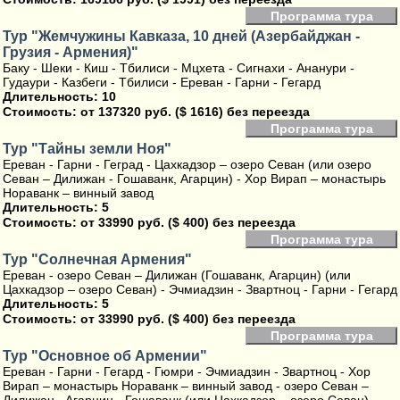
Программа тура
Тур "Жемчужины Кавказа, 10 дней (Азербайджан -
Грузия - Армения)"
Баку - Шеки - Киш - Тбилиси - Мцхета - Сигнахи - Ананури -
Гудаури - Казбеги - Тбилиси - Ереван - Гарни - Гегард
Длительность: 10
Стоимость:
от 137320 руб. ($ 1616) без переезда
Программа тура
Тур "Тайны земли Ноя"
Ереван - Гарни - Геград - Цахкадзор – озеро Севан (или озеро
Севан – Дилижан - Гошаванк, Агарцин) - Хор Вирап – монастырь
Нораванк – винный завод
Длительность: 5
Стоимость:
от 33990 руб. ($ 400) без переезда
Программа тура
Тур "Солнечная Армения"
Ереван - озеро Севан – Дилижан (Гошаванк, Агарцин) (или
Цахкадзор – озеро Севан) - Эчмиадзин - Звартноц - Гарни - Гегард
Длительность: 5
Стоимость:
от 33990 руб. ($ 400) без переезда
Программа тура
Тур "Основное об Армении"
Ереван - Гарни - Гегард - Гюмри - Эчмиадзин - Звартноц - Хор
Вирап – монастырь Нораванк – винный завод - озеро Севан –