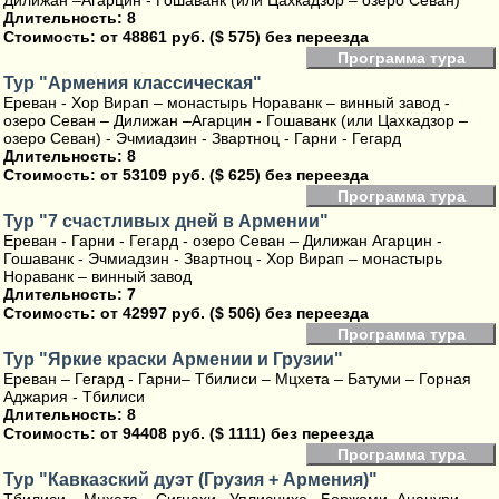
Дилижан –Агарцин - Гошаванк (или Цахкадзор – озеро Севан)
Длительность: 8
Стоимость:
от 48861 руб. ($ 575) без переезда
Программа тура
Тур "Армения классическая"
Ереван - Хор Вирап – монастырь Нораванк – винный завод -
озеро Севан – Дилижан –Агарцин - Гошаванк (или Цахкадзор –
озеро Севан) - Эчмиадзин - Звартноц - Гарни - Гегард
Длительность: 8
Стоимость:
от 53109 руб. ($ 625) без переезда
Программа тура
Тур "7 счастливых дней в Армении"
Ереван - Гарни - Гегард - озеро Севан – Дилижан Агарцин -
Гошаванк - Эчмиадзин - Звартноц - Хор Вирап – монастырь
Нораванк – винный завод
Длительность: 7
Стоимость:
от 42997 руб. ($ 506) без переезда
Программа тура
Тур "Яркие краски Армении и Грузии"
Ереван – Гегард - Гарни– Тбилиси – Мцхета – Батуми – Горная
Аджария - Тбилиси
Длительность: 8
Стоимость:
от 94408 руб. ($ 1111) без переезда
Программа тура
Тур "Кавказский дуэт (Грузия + Армения)"