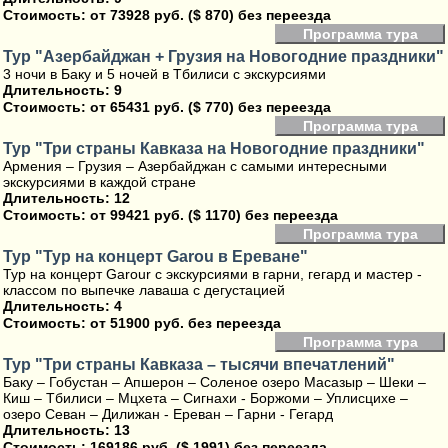
Стоимость:
от 73928 руб. ($ 870) без переезда
Программа тура
Тур "Азербайджан + Грузия на Новогодние праздники"
3 ночи в Баку и 5 ночей в Тбилиси с экскурсиями
Длительность: 9
Стоимость:
от 65431 руб. ($ 770) без переезда
Программа тура
Тур "Три страны Кавказа на Новогодние праздники"
Армения – Грузия – Азербайджан с самыми интересными
экскурсиями в каждой стране
Длительность: 12
Стоимость:
от 99421 руб. ($ 1170) без переезда
Программа тура
Тур "Тур на концерт Garou в Ереване"
Тур на концерт Garour с экскурсиями в гарни, гегард и мастер -
классом по выпечке лаваша с дегустацией
Длительность: 4
Стоимость:
от 51900 руб. без переезда
Программа тура
Тур "Три страны Кавказа – тысячи впечатлений"
Баку – Гобустан – Апшерон – Соленое озеро Масазыр – Шеки –
Киш – Тбилиси – Мцхета – Сигнахи - Боржоми – Уплисцихе –
озеро Севан – Дилижан - Ереван – Гарни - Гегард
Длительность: 13
Стоимость:
169186 руб. ($ 1991) без переезда