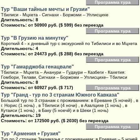
Программа тура
Тур "Ваши тайные мечты и Грузии"
Тбилиси - Мцхета - Сигнахи - Боржоми – Уплисцихе
Длительность: 8
Стоимость:
от 50900 руб. ($ 599) без переезда
Программа тура
Тур "В Грузию на минутку"
Короткий 4 - х дневный тур с экскурсией по Тибилиси и во Мцхета
Длительность: 4
Стоимость:
от 24473 руб. ($ 288) без переезда
Программа тура
Тур "Гамарджоба генацвале"
Тбилиси – Мцхета – Ананури – Гудаури – Казбеги - Кахетия:
Гомбори, Телави, Сигнахи – Боржоми – Уплисцихе– Тбилиси
Длительность: 8
Стоимость:
от 60927 руб. ($ 717)
Программа тура
Тур "Гранд - тур по 3 странам Южного Кавказа"
Большой тур по 3 странам с проживанием: в Ереване (5 ночей) , в
г. Норис (1 ночь) , в Тбилиси (4 ночи) , в Азалцихе (1 ночь) , в
Кутаиси (1 ночь) , в Баку (5 ноечй) и в Шеки (1 ночь)
Длительность: 19
Стоимость:
от 172500 руб. ($ 2030) без переезда
Программа тура
Тур "Армения + Грузия"
Тур по 2 странам Закавказья с проживанием: в Ереване – 5 ночей,