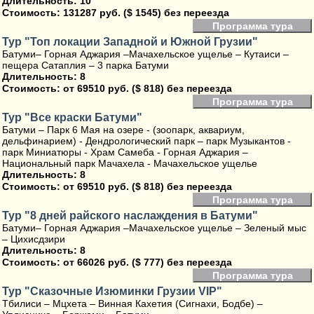
Длительность: 10
Стоимость:
131287 руб. ($ 1545) без переезда
Программа тура
Тур "Топ локации Западной и Южной Грузии"
Батуми– Горная Аджария –Мачахельское ущелье – Кутаиси –
пещера Сатаплия – 3 парка Батуми
Длительность: 8
Стоимость:
от 69510 руб. ($ 818) без переезда
Программа тура
Тур "Все краски Батуми"
Батуми – Парк 6 Мая на озере - (зоопарк, аквариум,
дельфинарием) - Дендрологический парк – парк Музыкантов -
парк Миниатюры - Храм Самеба - Горная Аджария –
Национальный парк Мачахела - Мачахельское ущелье
Длительность: 8
Стоимость:
от 69510 руб. ($ 818) без переезда
Программа тура
Тур "8 дней райского наслаждения в Батуми"
Батуми– Горная Аджария –Мачахельское ущелье – Зеленый мыс
– Цихисдзири
Длительность: 8
Стоимость:
от 66026 руб. ($ 777) без переезда
Программа тура
Тур "Сказочные Изюминки Грузии VIP"
Тбилиси – Мцхета – Винная Кахетия (Сигнахи, Бодбе) –