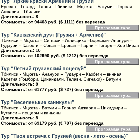
Тур "Яркие краски Армении и Грузии"
Ереван – Гегард - Гарни– Тбилиси – Мцхета – Батуми – Горная
Аджария - Тбилиси
Длительность: 8
Стоимость:
от 94408 руб. ($ 1111) без переезда
Программа тура
Тур "Кавказский дуэт (Грузия + Армения)"
Тбилиси – Мцхета – Сигнахи –Уплисцихе –Боржоми–Ананури –
Гудаури – Казбеги – Севан – Ереван – Гарни – Гегард – Хор Вирап
Длительность: 10
Стоимость:
от 102990 руб. ($ 1212) без переезда
Программа тура
Тур "Летний грузинский поцелуй"
Тбилиси - Мцхета - Ананури – Гудаури – Казбеги – винная
Кахетия (Гомбори, Цинандали, Телави, Сигнахи) - Батуми
Длительность: 8
Стоимость:
от 61777 руб. ($ 727) без переезда
Программа тура
Тур "Веселенькие каникулы"
Тбилиси - Мцхета - Батуми – Горная Аджария – Цихидзири –
Кутаиси – пещеры и каньоны
Длительность: 8
Стоимость:
от 69179 руб. (€ 707) без переезда
Программа тура
Тур "Твоя встреча с Грузией (весна - лето - осень)"