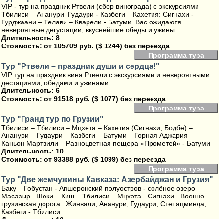
VIP - тур на праздник Ртвели (сбор винограда) с экскурсиями
Тбилиси – Ананури–Гудаури - Казбеги – Кахетия: Сигнахи -
Гурджаани – Телави – Кварели - Батуми. Вас ожидаютя
невероятные дегустации, вкуснейшие обеды и ужины.
Длительность: 8
Стоимость:
от 105709 руб. ($ 1244) без переезда
Программа тура
Тур "Ртвели – праздник души и сердца!"
VIP тур на праздник вина Ртвели с экскурсиями и невероятными
дестациями, обедами и ужинами
Длительность: 6
Стоимость:
от 91518 руб. ($ 1077) без переезда
Программа тура
Тур "Гранд тур по Грузии"
Тбилиси – Тбилиси – Мцхета – Кахетия (Сигнахи, Бодбе) –
Ананури – Гудаури – Казбеги – Батуми – Горная Аджария –
Каньон Мартвили – Разноцветная пещера «Прометей» - Батуми
Длительность: 10
Стоимость:
от 93388 руб. ($ 1099) без переезда
Программа тура
Тур "Две жемчужины Кавказа: Азербайджан и Грузия"
Баку – Гобустан - Апшеронский полуостров - солёное озеро
Масазыр –Шеки – Киш – Тбилиси – Мцхета - Сигнахи - Военно -
грузинская дорога : Жинвали, Ананури, Гудаури, Степацминда,
Казбеги - Тбилиси