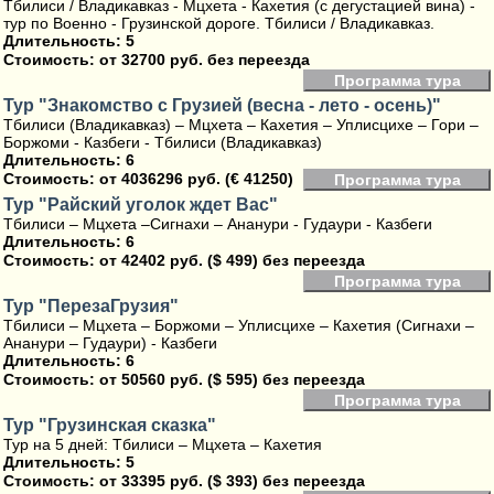
Тбилиси / Владикавказ - Мцхета - Кахетия (с дегустацией вина) -
тур по Военно - Грузинской дороге. Тбилиси / Владикавказ.
Длительность: 5
Стоимость:
от 32700 руб. без переезда
Программа тура
Тур "Знакомство с Грузией (весна - лето - осень)"
Тбилиси (Владикавказ) – Мцхета – Кахетия – Уплисцихе – Гори –
Боржоми - Казбеги - Тбилиси (Владикавказ)
Длительность: 6
Стоимость:
от 4036296 руб. (€ 41250)
Программа тура
Тур "Райский уголок ждет Вас"
Тбилиси – Мцхета –Сигнахи – Ананури - Гудаури - Казбеги
Длительность: 6
Стоимость:
от 42402 руб. ($ 499) без переезда
Программа тура
Тур "ПерезаГрузия"
Тбилиси – Мцхета – Боржоми – Уплисцихе – Кахетия (Сигнахи –
Ананури – Гудаури) - Казбеги
Длительность: 6
Стоимость:
от 50560 руб. ($ 595) без переезда
Программа тура
Тур "Грузинская сказка"
Тур на 5 дней: Тбилиси – Мцхета – Кахетия
Длительность: 5
Стоимость:
от 33395 руб. ($ 393) без переезда