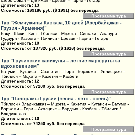
озеро Севан – Дилижан - Ереван – Гарни - Гегард
Длительность: 13
Стоимость:
169186 руб. ($ 1991) без переезда
Программа тура
Тур "Жемчужины Кавказа, 10 дней (Азербайджан -
Грузия - Армения)"
Баку - Шеки - Киш - Тбилиси - Мцхета - Сигнахи - Ананури -
Гудаури - Казбеги - Тбилиси - Ереван - Гарни - Гегард
Длительность: 10
Стоимость:
от 137320 руб. ($ 1616) без переезда
Программа тура
Тур "Грузинские каникулы – летние маршруты за
вдохновением"
Батуми – Кутаиси – Сванетия – Гори - Боржоми – Уплисцихе –
Тбилиси – Мцхета – Кахетия – Казбеги
Длительность: 12
Стоимость:
от 97200 руб. без переезда
Программа тура
Тур "Панорамы Грузии (весна - лето - осень)"
Тбилиси / Владикавказ – Мцхета – Кахетия – Кутаиси – Батуми -
Боржоми – Гори – Ахалцихе – Вардзия - Казбеги - Тбилиси /
Владикавказ
Длительность: 10
Стоимость:
от 74250 руб. без переезда
Программа тура