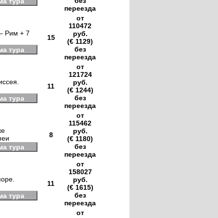
без
ма тура
переезда
от
110472
– Рим + 7
руб.
15
(€ 1129)
без
ма тура
переезда
от
121724
иссея.
руб.
11
(€ 1244)
без
ма тура
переезда
от
115462
же
руб.
8
пеи
(€ 1180)
без
ма тура
переезда
от
158027
море.
руб.
11
(€ 1615)
без
ма тура
переезда
от