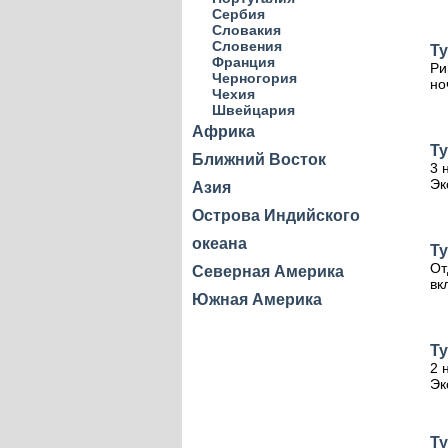
Сербия
Словакия
Словения
Ту
Франция
Ри
Черногория
но
Чехия
Швейцария
Африка
Ту
Ближний Восток
3 
Эк
Азия
Острова Индийского
океана
Ту
От
Северная Америка
вк
Южная Америка
Ту
2 
Эк
Ту