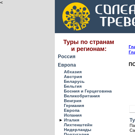
<
Туры по странам
Гл
и регионам:
Гл
Россия
ПО
Европа
Абхазия
Австрия
Беларусь
Бельгия
Босния и Герцеговина
Великобритания
Венгрия
Германия
Европа
Испания
►
Италия
Ту
Лихтенштейн
Па
Нидерланды
Са
Португалия