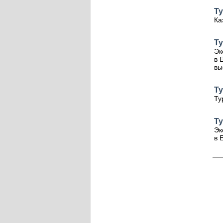
Ту
Ка
Ту
Эк
в 
вы
Ту
Ту
Ту
Эк
в 