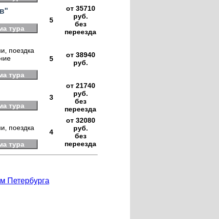
от 35710
в"
руб.
5
без
ма тура
переезда
и, поездка
от 38940
ение
5
руб.
ма тура
от 21740
руб.
3
без
ма тура
переезда
от 32080
и, поездка
руб.
4
без
переезда
ма тура