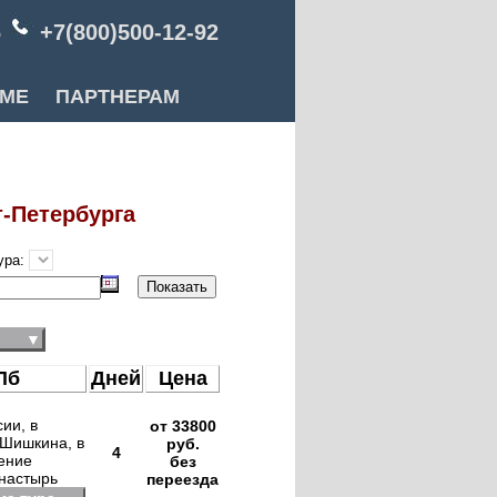
6
+7(800)500-12-92
РМЕ
ПАРТНЕРАМ
т-Петербурга
ура:
▼
Пб
Дней
Цена
ии, в
от 33800
 Шишкина, в
руб.
4
щение
без
онастырь
переезда