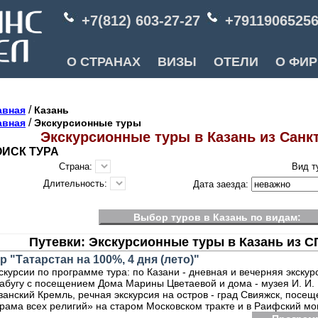
+7(812) 603-27-27
+7911906525
О СТРАНАХ
ВИЗЫ
ОТЕЛИ
О ФИ
/
авная
Казань
/
авная
Экскурсионные туры
Экскурсионные туры в Казань из Санк
ИСК ТУРА
Страна:
Вид т
Длительность:
Дата заезда:
Выбор туров в Казань по видам:
Путевки: Экскурсионные туры в Казань из С
р "Татарстан на 100%, 4 дня (лето)"
скурсии по программе тура: по Казани - дневная и вечерняя экскурс
абугу с посещением Дома Марины Цветаевой и дома - музея И. И.
занский Кремль, речная экскурсия на остров - град Свияжск, посе
рама всех религий» на старом Московском тракте и в Раифский м