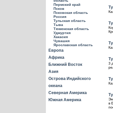
область
Пермский край
Ту
Псков
Ка
Псковская область
Россия
Тульская область
Ту
Тыва
Ко
Тюменская область
Кр
Удмуртия
Хакасия
Чувашия
Ту
Ярославская область
Ка
Европа
Африка
Ту
3 
Ближний Восток
ре
Азия
Острова Индийского
Ту
Ка
океана
Северная Америка
Ту
Эк
Южная Америка
в 
по