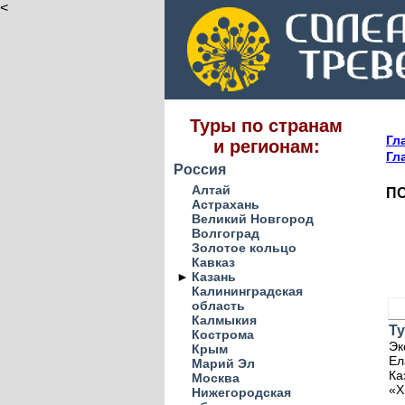
<
Туры по странам
Гл
и регионам:
Гл
Россия
Алтай
ПО
Астрахань
Великий Новгород
Волгоград
Золотое кольцо
Кавказ
►
Казань
Калининградская
область
Калмыкия
Ту
Кострома
Эк
Крым
Ел
Марий Эл
Ка
Москва
«Х
Нижегородская