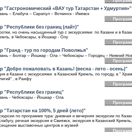
Програм
р "Гастрономический «ВАУ тур Татарстан + Удмуртия»"
зань – Елабуга – Сарапул – Воткинск - Ижевск
Програм
р "Республики без границ (лайт)"
ротки, но очень насыщенный тур с экскурсиями: по Казани и в Каза
емль, в Чебоксары, в Йошкар - Олу
Програм
р "Гранд - тур по городам Поволжья"
зань – Болгар – Йошкар - Ола – Чебоксары – Городец – Нижний Но
Програм
р "Добро пожаловать в Казань! (весна - лето - осень)"
дня в Казани с экскурсиями: в Казанский Кремль, по городу, в " Храм
лигий" , в Раифу
Програм
р "Республики без границ"
зань - Чебоксары - Йошкар - Ола
Програм
р "Татарстан на 100%, 5 дней (лето)"
скурсии по программе тура: дневная и вечерняя экскурсии по Казан
Елабугу, речная экскурсия в Свияжск, экскурсия в Казанский Кремль
сещение выставочных центров и музеей
Програм