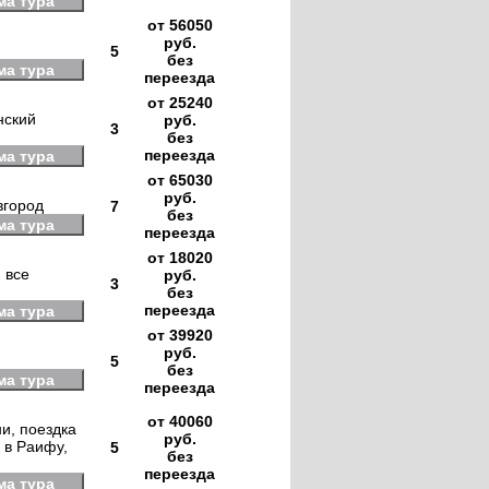
ма тура
от 56050
руб.
5
без
ма тура
переезда
от 25240
нский
руб.
3
без
переезда
ма тура
от 65030
руб.
вгород
7
без
ма тура
переезда
от 18020
 все
руб.
3
без
переезда
ма тура
от 39920
руб.
5
без
ма тура
переезда
от 40060
и, поездка
руб.
, в Раифу,
5
без
переезда
ма тура