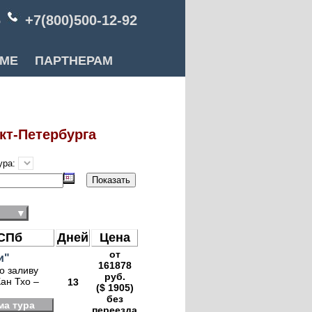
6
+7(800)500-12-92
РМЕ
ПАРТНЕРАМ
кт-Петербурга
ура:
▼
 СПб
Дней
Цена
от
и"
161878
о заливу
руб.
ан Тхо –
13
($ 1905)
без
ма тура
переезда