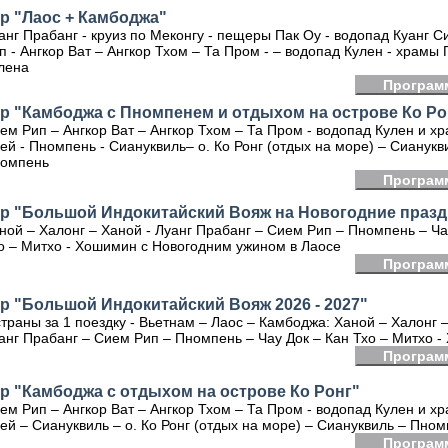
р "Лаос + Камбоджа"
анг Прабанг - круиз по Меконгу - пещеры Пак Оу - водопад Куанг С
п - Ангкор Ват – Ангкор Тхом – Та Пром - – водопад Кулен - храмы
лена
Програм
р "Камбоджа с Пномпенем и отдыхом на острове Ко Ро
ем Рип – Ангкор Ват – Ангкор Тхом – Та Пром - водопад Кулен и х
ей - Пномпень - Сиануквиль– о. Ко Ронг (отдых на море) – Сианукв
омпень
Програм
ур "Большой Индокитайский Вояж на Новогодние празд
ной – Халонг – Ханой - Луанг Прабанг – Сием Рип – Пномпень – Ча
о – Митхо - Хошимин с Новогодним ужином в Лаосе
Програм
р "Большой Индокитайский Вояж 2026 - 2027"
страны за 1 поездку - Вьетнам – Лаос – Камбоджа: Ханой – Халонг –
анг Прабанг – Сием Рип – Пномпень – Чау Док – Кан Тхо – Митхо 
Програм
р "Камбоджа с отдыхом на острове Ко Ронг"
ем Рип – Ангкор Ват – Ангкор Тхом – Та Пром - водопад Кулен и х
ей – Сиануквиль – о. Ко Ронг (отдых на море) – Сиануквиль – Пно
Програм