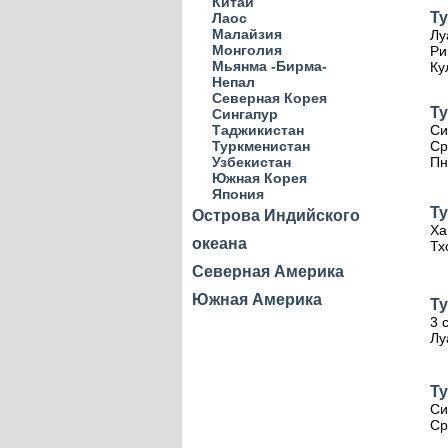
Китай
Ту
Лаос
Малайзия
Лу
Монголия
Ри
Мьянма -Бирма-
Ку
Непал
Северная Корея
Ту
Сингапур
Таджикистан
Си
Туркменистан
Ср
Узбекистан
Пн
Южная Корея
Япония
Т
Острова Индийского
Ха
океана
Тх
Северная Америка
Южная Америка
Ту
3 
Лу
Ту
Си
Ср