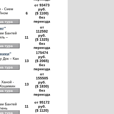
от 93473
и - Сием
руб.
 Пном
6
($ 1100)
без
переезда
ма тура
от
нг"
112592
рам Бантей
руб.
иль –
11
($ 1325)
без
ма тура
переезда
175474
ники"
руб.
у Док – Кан
13
($ 2065)
без
ма тура
переезда
от
155505
 Ханой -
руб.
13
- Хошимин
($ 1830)
без
ма тура
переезда
от 95172
рам Бантей
11
руб.
мпень
($ 1120)
ма тура