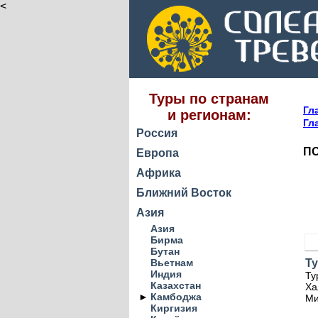
<
Туры по странам
Гл
и регионам:
Гл
Россия
ПО
Европа
Африка
Ближний Восток
Азия
Азия
Бирма
Бутан
Вьетнам
Т
Индия
Ту
Казахстан
Ха
►
Камбоджа
Ми
Киргизия