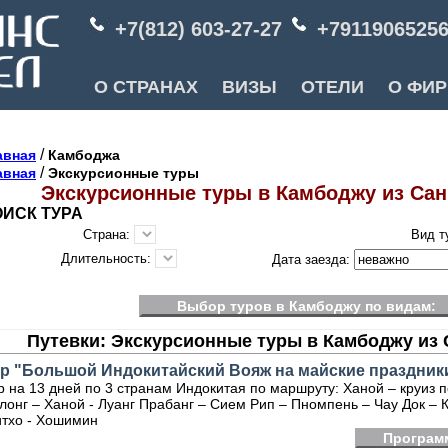
+7(812) 603-27-27
+7911906525
О СТРАНАХ
ВИЗЫ
ОТЕЛИ
О ФИ
/
авная
Камбоджа
/
авная
Экскурсионные туры
Экскурсионные туры в Камбоджу из Сан
ИСК ТУРА
Страна:
Вид т
Длительность:
Дата заезда:
Выбор туров в Камбоджу по видам:
Путевки: Экскурсионные туры в Камбоджу из
ур "Большой Индокитайский Вояж на майские праздник
р на 13 дней по 3 странам Индокитая по маршруту: Ханой – круиз п
лонг – Ханой - Луанг Прабанг – Сием Рип – Пномпень – Чау Док – К
тхо - Хошимин
Програм