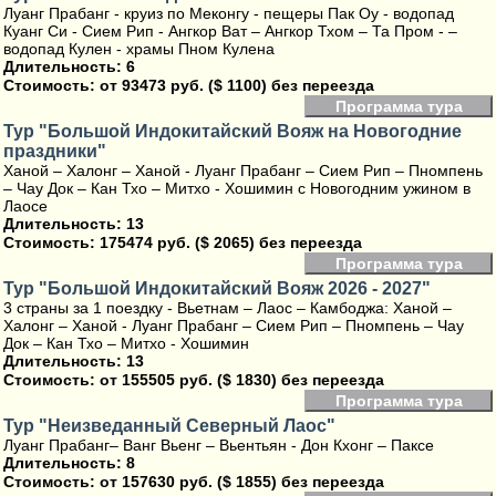
Луанг Прабанг - круиз по Меконгу - пещеры Пак Оу - водопад
Куанг Си - Сием Рип - Ангкор Ват – Ангкор Тхом – Та Пром - –
водопад Кулен - храмы Пном Кулена
Длительность: 6
Стоимость:
от 93473 руб. ($ 1100) без переезда
Программа тура
Тур "Большой Индокитайский Вояж на Новогодние
праздники"
Ханой – Халонг – Ханой - Луанг Прабанг – Сием Рип – Пномпень
– Чау Док – Кан Тхо – Митхо - Хошимин с Новогодним ужином в
Лаосе
Длительность: 13
Стоимость:
175474 руб. ($ 2065) без переезда
Программа тура
Тур "Большой Индокитайский Вояж 2026 - 2027"
3 страны за 1 поездку - Вьетнам – Лаос – Камбоджа: Ханой –
Халонг – Ханой - Луанг Прабанг – Сием Рип – Пномпень – Чау
Док – Кан Тхо – Митхо - Хошимин
Длительность: 13
Стоимость:
от 155505 руб. ($ 1830) без переезда
Программа тура
Тур "Неизведанный Северный Лаос"
Луанг Прабанг– Ванг Вьенг – Вьентьян - Дон Кхонг – Паксе
Длительность: 8
Стоимость:
от 157630 руб. ($ 1855) без переезда