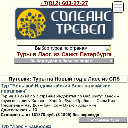
+7(812) 603-27-27
Выбор туров по странам
Туры в Лаос из Санкт-Петербурга
Выбор туров в Лаос по видам:
▼
Путевки: Туры на Новый год в Лаос из СПб
Тур "Большой Индокитайский Вояж на майские
праздники"
Тур на 13 дней по 3 странам Индокитая по маршруту: Ханой –
круиз по заливу Халонг – Ханой - Луанг Прабанг – Сием Рип –
Пномпень – Чау Док – Кан Тхо – Митхо - Хошимин
Длительность: 13
Стоимость:
от 161878 руб. ($ 1905) без переезда
Программа тура
Тур "Лаос + Камбоджа"