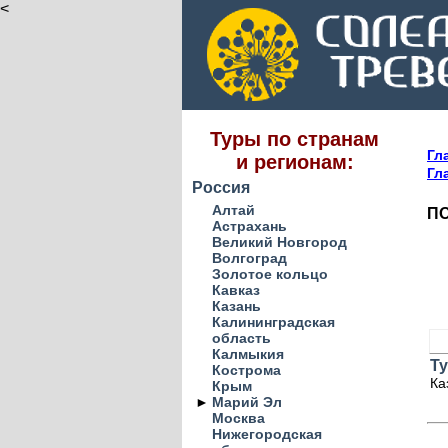
<
Туры по странам
Гл
и регионам:
Гл
Россия
Алтай
ПО
Астрахань
Великий Новгород
Волгоград
Золотое кольцо
Кавказ
Казань
Калининградская
область
Калмыкия
Ту
Кострома
Ка
Крым
►
Марий Эл
Москва
Нижегородская