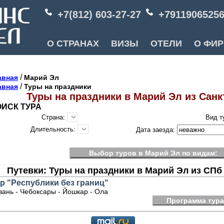
+7(812) 603-27-27
+7911906525
О СТРАНАХ
ВИЗЫ
ОТЕЛИ
О ФИ
/
авная
Марий Эл
/
авная
Туры на праздники
Туры на праздники в Марий Эл из Санк
ИСК ТУРА
Страна:
Вид т
Длительность:
Дата заезда:
Выбор туров в Марий Эл по видам:
Путевки: Туры на праздники в Марий Эл из СПб
р "Республики без границ"
зань - Чебоксары - Йошкар - Ола
Программа тура