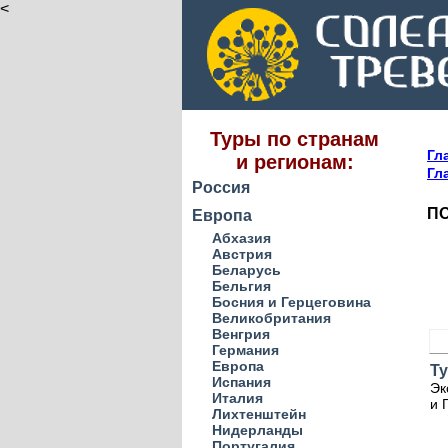
<
Туры по странам
Гл
и регионам:
Гл
Россия
ПО
Европа
Абхазия
Австрия
Беларусь
Бельгия
Босния и Герцеговина
Великобритания
Венгрия
Германия
Европа
Ту
Испания
Эк
Италия
и 
Лихтенштейн
Нидерланды
Португалия