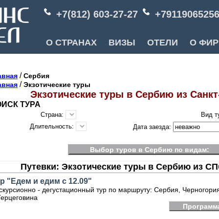
+7(812) 603-27-27
+7911906525
О СТРАНАХ
ВИЗЫ
ОТЕЛИ
О ФИ
/
авная
Сербия
/
авная
Экзотические туры
Экзотические туры в Сербию из Санкт
ИСК ТУРА
Страна:
Вид т
Длительность:
Дата заезда:
Выбор туров в Сербию по видам:
Путевки: Экзотические туры в Сербию из СП
р "Едем и едим с 12.09"
скурсионно - дегустационный тур по маршруту: Сербия, Черногори
Герцеговина
Программа