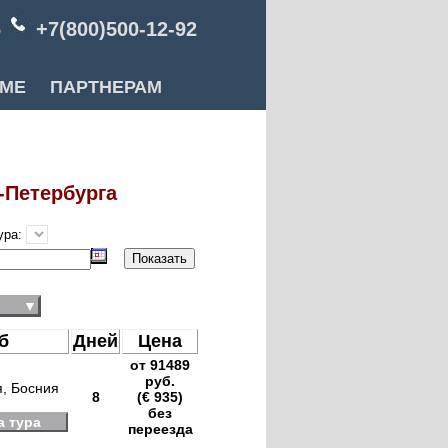
6
+7(800)500-12-92
РМЕ
ПАРТНЕРАМ
-Петербурга
ура:
▼
б
Дней
Цена
от 91489
руб.
я, Босния
8
(€ 935)
без
 тура
переезда