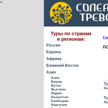
<
Туры по странам
Гл
и регионам:
Россия
ПО
Европа
Африка
Ближний Восток
Азия
Азия
Бирма
Ту
Бутан
Ка
Вьетнам
Индия
Казахстан
Т
Камбоджа
Аш
Киргизия