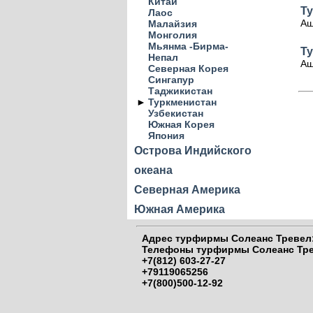
Китай
Т
Лаос
Аш
Малайзия
Монголия
Мьянма -Бирма-
Т
Непал
Аш
Северная Корея
Сингапур
Таджикистан
►
Туркменистан
Узбекистан
Южная Корея
Япония
Острова Индийского
океана
Северная Америка
Южная Америка
Адрес
турфирмы Солеанс Тревел:
Телефоны
турфирмы Солеанс Тре
+7(812) 603-27-27
+79119065256
+7(800)500-12-92