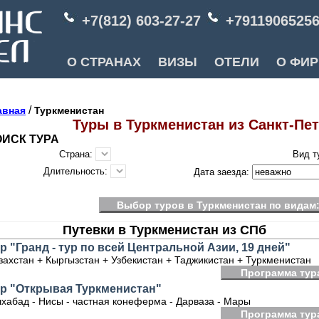
+7(812) 603-27-27
+7911906525
О СТРАНАХ
ВИЗЫ
ОТЕЛИ
О ФИ
/
авная
Туркменистан
Туры в Туркменистан из Санкт-Пе
ИСК ТУРА
Страна:
Вид т
Длительность:
Дата заезда:
Выбор туров в Туркменистан по видам
Путевки в Туркменистан из СПб
р "Гранд - тур по всей Центральной Азии, 19 дней"
захстан + Кыргызстан + Узбекистан + Таджикистан + Туркменистан
Программа тур
ур "Открывая Туркменистан"
хабад - Нисы - частная конеферма - Дарваза - Мары
Программа тур