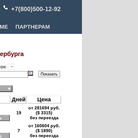
6
+7(800)500-12-92
РМЕ
ПАРТНЕРАМ
тербурга
ура:
:
▼
Дней
Цена
от 281694 руб.
19
($ 3315)
без переезда
а
от 160604 руб.
7
($ 1890)
без переезда
а