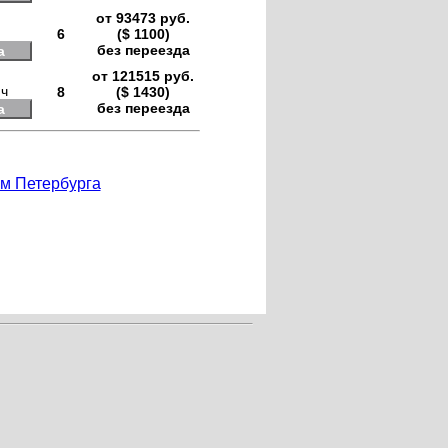
от 93473 руб.
6
($ 1100)
без переезда
а
от 121515 руб.
нч
8
($ 1430)
без переезда
а