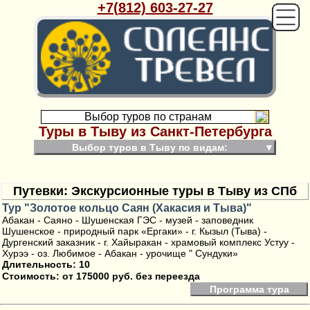
+7(812) 603-27-27
Выбор туров по странам
Туры в Тыву из Санкт-Петербурга
Выбор туров в Тыву по видам:
▼
Путевки: Экскурсионные туры в Тыву из СПб
Тур "Золотое кольцо Саян (Хакасия и Тыва)"
Абакан - Саяно - Шушенская ГЭС - музей - заповедник
Шушенское - природный парк «Ергаки» - г. Кызыл (Тыва) -
Дургенский заказник - г. Хайыракан - храмовый комплекс Устуу -
Хурээ - оз. Любимое - Абакан - урочище " Сундуки»
Длительность: 10
Стоимость:
от 175000 руб. без переезда
Программа тура