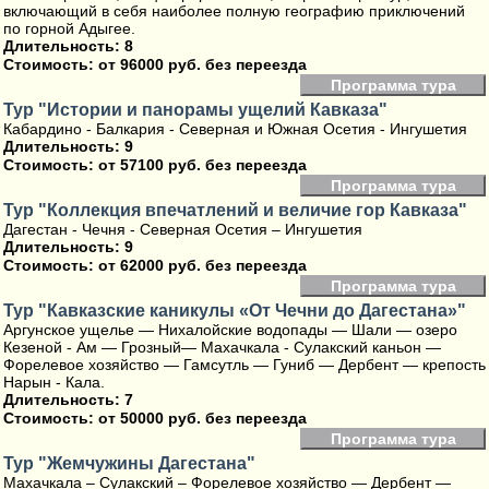
включающий в себя наиболее полную географию приключений
по горной Адыгее.
Длительность: 8
Стоимость:
от 96000 руб. без переезда
Программа тура
Тур "Истории и панорамы ущелий Кавказа"
Кабардино - Балкария - Северная и Южная Осетия - Ингушетия
Длительность: 9
Стоимость:
от 57100 руб. без переезда
Программа тура
Тур "Коллекция впечатлений и величие гор Кавказа"
Дагестан - Чечня - Северная Осетия – Ингушетия
Длительность: 9
Стоимость:
от 62000 руб. без переезда
Программа тура
Тур "Кавказские каникулы «От Чечни до Дагестана»"
Аргунское ущелье — Нихалойские водопады — Шали — озеро
Кезеной - Ам — Грозный— Махачкала - Сулакский каньон —
Форелевое хозяйство — Гамсутль — Гуниб — Дербент — крепость
Нарын - Кала.
Длительность: 7
Стоимость:
от 50000 руб. без переезда
Программа тура
Тур "Жемчужины Дагестана"
Махачкала – Сулакский – Форелевое хозяйство — Дербент —