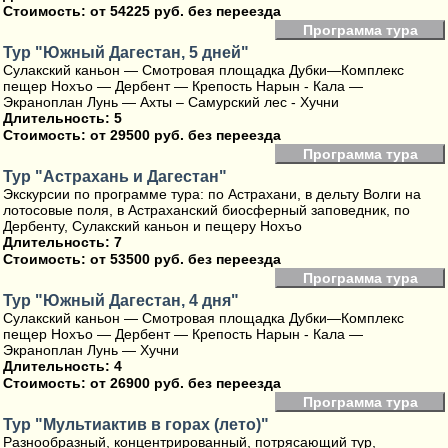
Стоимость:
от 54225 руб. без переезда
Программа тура
Тур "Южный Дагестан, 5 дней"
Сулакский каньон — Смотровая площадка Дубки—Комплекс
пещер Нохъо — Дербент — Крепость Нарын - Кала —
Экраноплан Лунь — Ахты – Самурский лес - Хучни
Длительность: 5
Стоимость:
от 29500 руб. без переезда
Программа тура
Тур "Астрахань и Дагестан"
Экскурсии по программе тура: по Астрахани, в дельту Волги на
лотосовые поля, в Астраханский биосферный заповедник, по
Дербенту, Сулакский каньон и пещеру Нохъо
Длительность: 7
Стоимость:
от 53500 руб. без переезда
Программа тура
Тур "Южный Дагестан, 4 дня"
Сулакский каньон — Смотровая площадка Дубки—Комплекс
пещер Нохъо — Дербент — Крепость Нарын - Кала —
Экраноплан Лунь — Хучни
Длительность: 4
Стоимость:
от 26900 руб. без переезда
Программа тура
Тур "Мультиактив в горах (лето)"
Разнообразный, концентрированный, потрясающий тур,