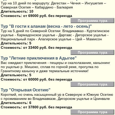
Тур на 10 дней по маршруту: Дагестан – Чечня – Ингушетия –
Северная Осетия – Кабардино - Балкария
Длительность: 10
Стоимость:
от 69000 руб. без переезда
Программа тура
Тур "В гости к аланам (весна - лето - осень)"
Тур на 5 дней по Северной Осетии: Владикавказ - Куртатинское
ущелье - Кармадонское ущелье - Даргавс - Дигорское ущелье -
Национальный парк - Алагирское ущелье – Цей – Мамисон
Длительность: 5
Стоимость:
от 33400 руб. без переезда
Программа тура
Тур "Летние приключения в Адыгее"
Вас ожидают приключения - пещеры и скалолазание, каньонинг
по ущелью р. Мишоко, сплав по горной реке, прогулка по
Гранитному каньону и даже термальные источники!
Длительность: 5
Стоимость:
от 60000 руб. без переезда
Программа тура
Тур "Открывая Осетию"
Короткий, но очень насыщенный ур в Северную и Южную Осетию
с проживанием во Владикавказе, Дигорском ущелье и Цхинвале
Длительность: 6
Стоимость:
от 37800 руб. без переезда
Программа тура