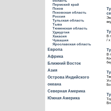
область
Пермский край
Псков
Ту
Псковская область
с
Россия
Эк
Тульская область
вк
Тыва
Тюменская область
Ту
Удмуртия
В 
Хакасия
/ 
Чувашия
Ярославская область
Европа
Ту
В 
Африка
Ко
бе
Ближний Восток
Азия
Ту
Тв
Острова Индийского
Уг
океана
Бо
Северная Америка
Ту
Южная Америка
То
Вл