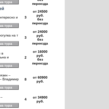
ма тура
переезда
ей
от 24500
руб.
интересно и
3
без
переезда
ма тура
от 24000
огулка на т
руб.
3
без
переезда
ма тура
от 16000
 в
руб.
льна и
2
без
переезда
ма тура
лязин –
от 60900
 – Владимир
8
руб.
ма тура
 –
от 34900
4
руб.
ма тура