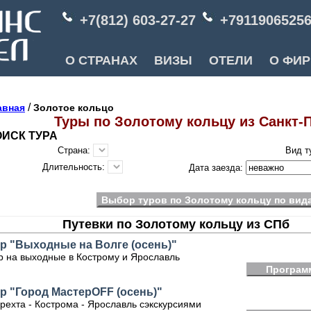
+7(812) 603-27-27
+7911906525
О СТРАНАХ
ВИЗЫ
ОТЕЛИ
О ФИ
/
авная
Золотое кольцо
Туры по Золотому кольцу из Санкт-
ИСК ТУРА
Страна:
Вид т
Длительность:
Дата заезда:
Выбор туров по Золотому кольцу по вид
Путевки по Золотому кольцу из СПб
р "Выходные на Волге (осень)"
р на выходные в Кострому и Ярославль
Програм
р "Город МастерOFF (осень)"
рехта - Кострома - Ярославль сэкскурсиями