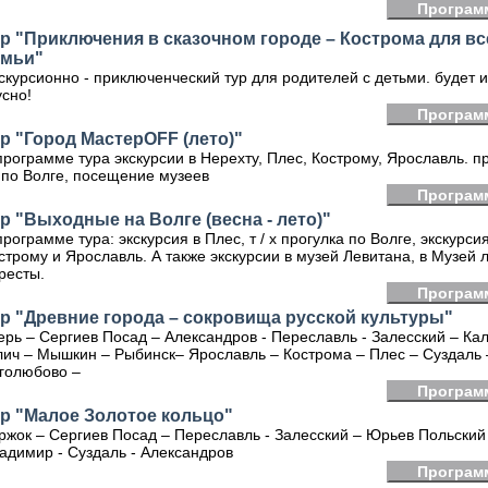
Програм
р "Приключения в сказочном городе – Кострома для вс
емьи"
скурсионно - приключенческий тур для родителей с детьми. будет 
усно!
Програм
р "Город МастерOFF (лето)"
программе тура экскурсии в Нерехту, Плес, Кострому, Ярославль. пр
х по Волге, посещение музеев
Програм
р "Выходные на Волге (весна - лето)"
программе тура: экскурсия в Плес, т / х прогулка по Волге, экскурсия
строму и Ярославль. А также экскурсии в музей Левитана, в Музей 
ресты.
Програм
р "Древние города – сокровища русской культуры"
ерь – Сергиев Посад – Александров - Переславль - Залесский – Ка
лич – Мышкин – Рыбинск– Ярославль – Кострома – Плес – Суздаль
голюбово –
Програм
р "Малое Золотое кольцо"
ржок – Сергиев Посад – Переславль - Залесский – Юрьев Польский
адимир - Суздаль - Александров
Програм