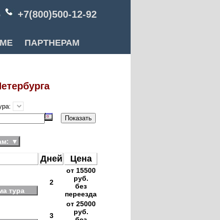
6
+7(800)500-12-92
РМЕ
ПАРТНЕРАМ
Петербурга
ура:
ам:
▼
Дней
Цена
от 15500
руб.
2
без
ма тура
переезда
от 25000
руб.
3
без