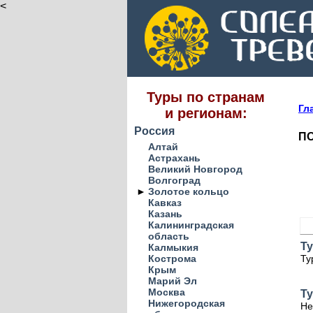
<
Туры по странам
Гл
и регионам:
Россия
ПО
Алтай
Астрахань
Великий Новгород
Волгоград
►
Золотое кольцо
Кавказ
Казань
Калининградская
область
Ту
Калмыкия
Кострома
Ту
Крым
Марий Эл
Москва
Ту
Нижегородская
Не