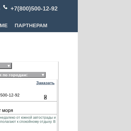
6
+7(800)500-12-92
РМЕ
ПАРТНЕРАМ
▼
и по городам:
▼
Заказать
500-12-92
т моря
 недалеко от южной автострады и
олагают к спокойному отдыху. В