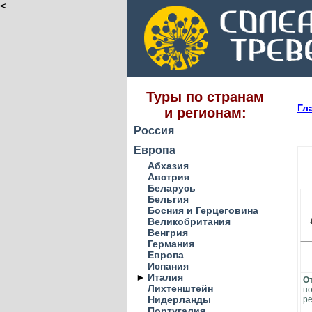
<
Туры по странам
Гл
и регионам:
Россия
Европа
Абхазия
Австрия
Беларусь
Бельгия
Босния и Герцеговина
Великобритания
Венгрия
Германия
Европа
Испания
►
Италия
От
Лихтенштейн
но
Нидерланды
ре
Португалия