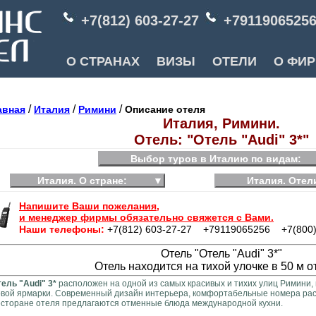
+7(812) 603-27-27
+7911906525
О СТРАНАХ
ВИЗЫ
ОТЕЛИ
О ФИ
/
/
/
авная
Италия
Римини
Описание отеля
Италия, Римини.
Отель: "Отель "Audi" 3*"
Выбор туров в Италию по видам:
Италия. О стране:
▼
Италия. Отел
Напишите Ваши пожелания,
и менеджер фирмы обязательно свяжется с Вами.
Наши телефоны:
+7(812) 603-27-27 +79119065256 +7(800)
Отель "Отель "Audi" 3*"
Отель находится на тихой улочке в 50 м о
ель "Audi" 3*
расположен на одной из самых красивых и тихих улиц Римини,
вой ярмарки. Современный дизайн интерьера, комфортабельные номера расп
сторане отеля предлагаются отменные блюда международной кухни.