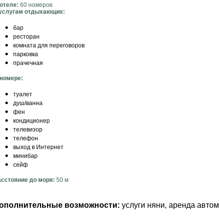
отеле:
60 номеров
 услугам отдыхающих:
бар
ресторан
комната для переговоров
парковка
прачечная
 номере:
туалет
душ/ванна
фен
кондиционер
телевизор
телефон
выход в Интернет
минибар
сейф
асстояние до
моря:
50 м
ополнительные возможности:
услуги няни, аренда авто