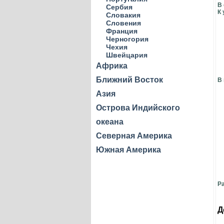
В 
Сербия
К
Словакия
Словения
Франция
Черногория
Чехия
Швейцария
Африка
Ближний Восток
В
Азия
Острова Индийского
океана
Северная Америка
Южная Америка
Р
Д