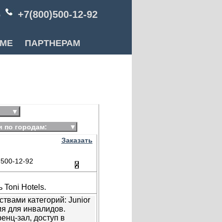
6
+7(800)500-12-92
РМЕ
ПАРТНЕРАМ
▼
и по городам:
▼
Заказать
500-12-92
Toni Hotels.
твами категорий: Junior
овия для инвалидов.
ренц-зал, доступ в