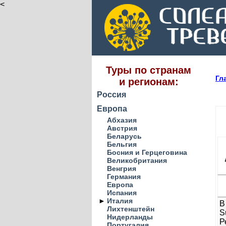
<
Туры по странам
Гл
и регионам:
Россия
Европа
Абхазия
Австрия
Беларусь
Бельгия
Босния и Герцеговина
Великобритания
Венгрия
Германия
Европа
Испания
►
Италия
В
Лихтенштейн
S
Нидерланды
Р
Португалия