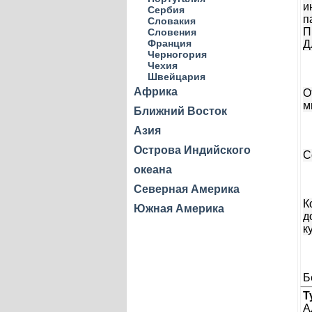
и
Сербия
п
Словакия
П
Словения
Франция
Д
Черногория
Чехия
Швейцария
Африка
О
м
Ближний Восток
Азия
Острова Индийского
С
океана
Северная Америка
К
Южная Америка
д
к
Б
Т
А