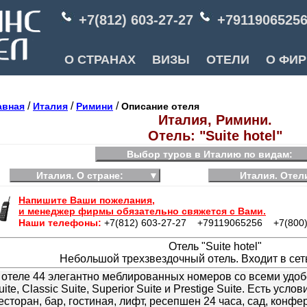
+7(812) 603-27-27
+7911906525
О СТРАНАХ
ВИЗЫ
ОТЕЛИ
О ФИ
/
/
/
авная
Италия
Римини
Описание отеля
Италия, Римини.
Отель: "Suite hotel"
Выбор туров в Италию по видам:
Италия. О стране:
▼
Италия. Отел
Напишите Ваши пожелания,
и менеджер фирмы обязательно свяжется с Вами.
Наши телефоны:
+7(812) 603-27-27 +79119065256 +7(800)
Отель "Suite hotel"
Небольшой трехзвездочный отель. Входит в сеть 
 отеле 44 элегантно меблированных номеров со всеми удобс
uite, Classic Suite, Superior Suite и Prestige Suite. Есть усл
есторан, бар, гостиная, лифт, ресепшен 24 часа, сад, конфе