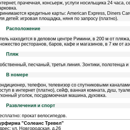
нтернет, прачечная, консьерж, услуги носильщика 24 часа, 
арковка.
ринимаются
кредитные
карты
: American Express, Diners Car
ля детей: игровая площадка, няня по запросу (платно).
Расположение
тель находится в деловом центре Римини, в 200 м от пляжа,
ножество ресторанов, баров, кафе и магазинов, в 7 км от а
Пляж
обственный, песчаный, третья линия. Зонтики, полотенца и 
В номере
ондиционер, телефон, телевизор со спутниковыми каналами,
оступ в интернет (платно), сейф, ванная комната, душ, туал
ухонный уголок, посудомоечная машина, духовка.
Развлечения и спорт
есплатно: прокат велосипедов.
урфирма "Солеанс Тревел"
дрес: ул. Новгородская, д.26