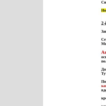
Св
Но
2-
За
Се
М
Ав
ос
по
Да
Ту
По
ка
вд
кр