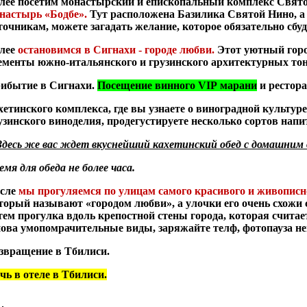
лее посетим монастырский и епископальный комплекс Свято
настырь «Бодбе».
Тут расположена Базилика Святой Нино, а
точникам, можете загадать желание, которое обязательно сбуд
лее
остановимся в Сигнахи - городе любви.
Этот уютный город
ементы южно-итальянского и грузинского архитектурных тон
ибытие в Сигнахи.
Посещение винного
VIP
марани
и рестор
хетинского комплекса
,
где вы узнаете о виноградной культур
узинского виноделия, продегустируете несколько сортов напи
Здесь же вас ждет вкуснейший кахетинский обед с домашним 
емя для обеда не более часа.
сле
мы прогуляемся по улицам самого красивого и живописн
торый называют «городом любви», а улочки его очень схожи
тем прогулка вдоль крепостной стены города, которая счита
нова умопомрачительные виды, заряжайте телф, фотопауза не
звращение в Тбилиси.
чь в отеле в Тбилиси.