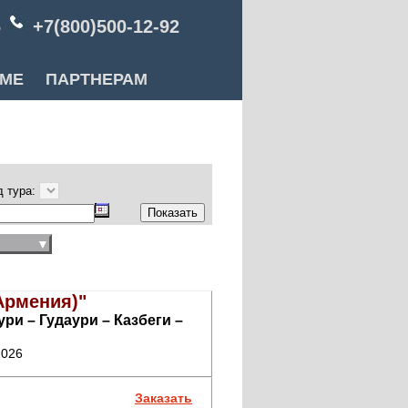
6
+7(800)500-12-92
РМЕ
ПАРТНЕРАМ
д тура:
:
▼
 Армения)"
и – Гудаури – Казбеги –
2026
Заказать