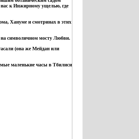
вейшим ботаническим садом
 нас к Инжирному ущелью, где
юма, Хануме и смотринах в этих
— на символичном мосту Любви.
асали (она же Мейдан или
амые маленькие часы в Тбилиси