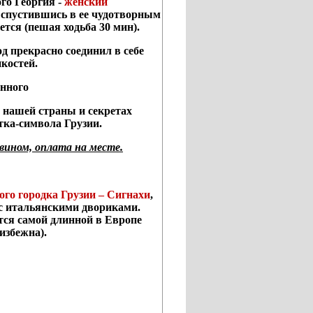
го Георгия -
женский
 спустившись в ее чудотворным
ется (пешая ходьба 30 мин).
 прекрасно соединил в себе
костей.
анного
е нашей страны и секретах
тка-символа Грузии.
вином, оплата на месте.
ого городка Грузии – Сигнахи
,
 с итальянскими двориками.
ется самой длинной в Европе
избежна).