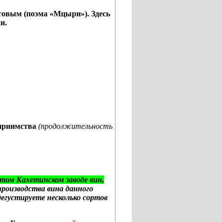
овым (поэма «Мцыри»). Здесь
и.
еприимства
(продолжительность
том Кахетинском заводе вин,
производства вина данного
дегустируете несколько сортов