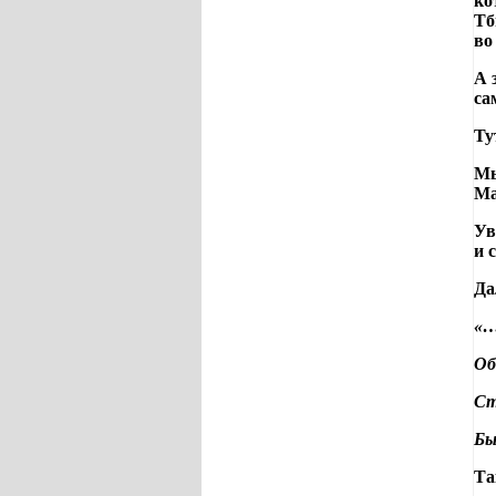
ко
Тб
во
А 
са
Ту
Мы
Ма
Ув
и 
Да
«…
Об
Ст
Бы
Та