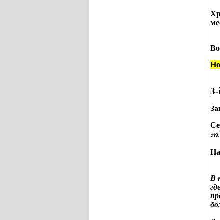
Хр
ме
Во
Но
3-
За
Се
эк
На
В 
гд
пр
бо