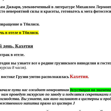
ам Джвари, увековеченный в литературе Михаилом Лермонт
сто невероятной силы и красоты, готовьтесь к мега фотоссеси
звращение в Тбилиси.
чь в отеле в Тбилиси.
й день, Кахетия
втрак в отеле.
годня вы узнаете все о родине грузинского виноделия и гост
скурсии 8 часов).
Кахетия.
 востоке Грузии уютно расположилась
начале пути нас ожидает невероятная
дегустация на знамени
е нам проведут экскурсию по заводу и поделятся секретиками 
оизводства.
Вы узнаете, как вино наливают в цистерны и про
жественного напитка прямо из цистерн
J