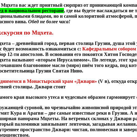
 Мцхета вас ждет приятный сюрприз от принимающей комп
ед в национальном ресторане
, где вы будете наслаждаться н
циональными блюдами, но и самой колоритной атмосферой, п
асного вина.
Обед не более часа!
скурсия по Мцхета.
хета – древнейший город, первая столица Грузии, душа этой 
с будет возможность ознакомиться с:
Кафедральным собором
бор 12-ти апостолов. В основании его покоится Хитон Господ
хета называют «вторым Иерусалимом». По легенде, этот хра
точавшим благовонное масло (миро) пнём того кедра, под к
осветительница Грузии Святая Нино.
днимемся в Монастырский храм «Джвари»
(V в), откуда от
евней столицы. Джвари стоит
самого края высокого утеса и чудесным образом гармонирует 
ружающей суровой, но чрезвычайно живописной природой это
мят Кура и Арагви – две самые известные реки в Грузии. А 
ширная панорама Мцхеты. На ветреных склонах у Джвари ра
торый паломники завязывают ленточки, загадывая желания.
утреннее пространство Джвари: чистая, полновесная и завер
вершенством.