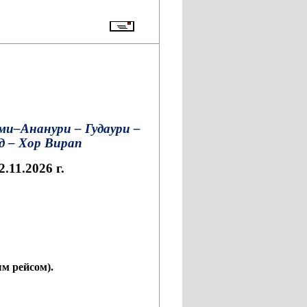
и–Ананури – Гудаури –
рд – Хор Вирап
2.11.2026 г.
м рейсом).