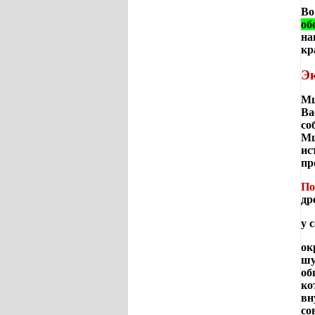
Во
об
на
кр
Эк
Мц
Ва
со
Мц
ис
пр
По
др
у 
ок
шу
об
ко
вн
со