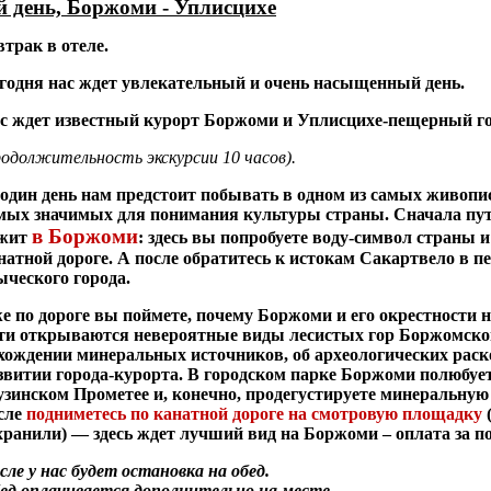
й день, Боржоми - Уплисцихе
втрак в отеле.
годня нас ждет увлекательный и очень насыщенный день.
с ждет известный курорт Боржоми и Уплисцихе-пещерный го
родолжительность экскурсии 10 часов).
 один день нам предстоит побывать в одном из самых живопи
мых значимых для понимания культуры страны. Сначала пут
в Боржоми
жит
: здесь вы попробуете воду-символ страны 
натной дороге. А после обратитесь к истокам Сакартвело в 
ыческого города.
е по дороге вы поймете, почему Боржоми и его окрестности 
ти открываются невероятные виды лесистых гор Боржомског
хождении минеральных источников, об археологических раско
звитии города-курорта. В городском парке Боржоми полюбуе
узинском Прометее и, конечно, продегустируете минеральную
сле
подниметесь по канатной дороге на смотровую площадку
(
хранили) — здесь ждет лучший вид на Боржоми – оплата за п
сле у нас будет остановка на обед.
ед оплачивается дополнительно на месте.