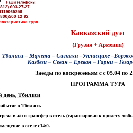
Наши телефоны:
(812) 603-27-27
9119065256
(800)500-12-92
рактеристика тура:
Кавказский дуэт
(Грузия + Армения)
Тбилиси – Мцхета – Сигнахи –Уплисцихе –Боржом
Казбеги – Севан – Ереван – Гарни – Гега
Заезды по
воскресеньям с с 05.04 по 2
ПРОГРАММА ТУРА
й день, Тбилиси
ибытие в Тбилиси.
треча в а/п и
трансфер в отель (гарантирован к прилету любы
змещение в отеле с14:0.