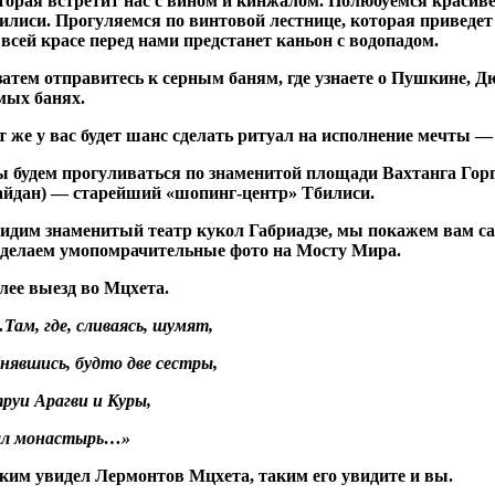
торая встретит нас с вином и кинжалом. Полюбуемся краси
илиси. Прогуляемся по винтовой лестнице, которая приведет
 всей красе перед нами предстанет каньон с водопадом.
затем отправитесь к серным баням, где узнаете о Пушкине, Д
мых банях.
т же у вас будет шанс сделать ритуал на исполнение мечты 
 будем прогуливаться по знаменитой площади Вахтанга Горг
йдан) — старейший «шопинг-центр» Тбилиси.
идим знаменитый театр кукол Габриадзе, мы покажем вам с
сделаем умопомрачительные фото на Мосту Мира.
лее выезд во Мцхета.
Там, где, сливаясь, шумят,
нявшись, будто две сестры,
руи Арагви и Куры,
л монастырь…»
ким увидел Лермонтов Мцхета, таким его увидите и вы.