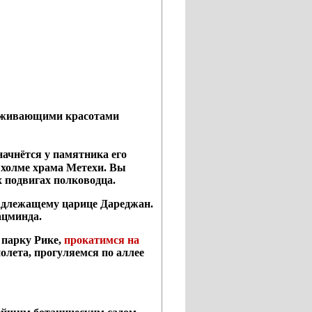
раживающими красотами
начнётся у памятника его
 холме храма Метехи. Вы
х подвигах полководца.
надлежащему царице Дареджан.
ацминда.
 парку Рике,
прокатимся на
олета, прогуляемся по аллее