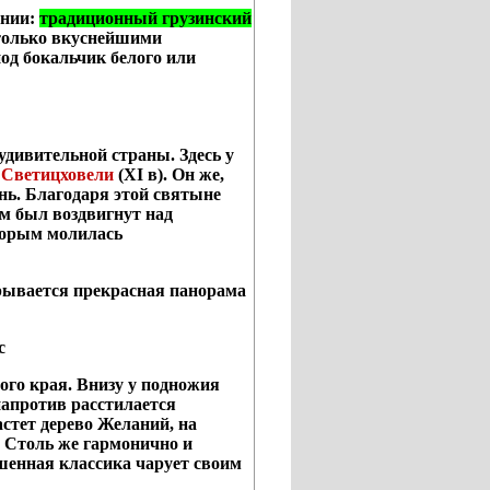
ании:
традиционный грузинский
е только вкуснейшими
од бокальчик белого или
удивительной страны. Здесь у
 Светицховели
(
XI
в).
Он же,
ень. Благодаря этой святыне
м был воздвигнут над
оторым молилась
крывается прекрасная панорама
с
го края. Внизу у подножия
напротив расстилается
стет дерево Желаний, на
 Столь же гармонично и
шенная классика чарует своим