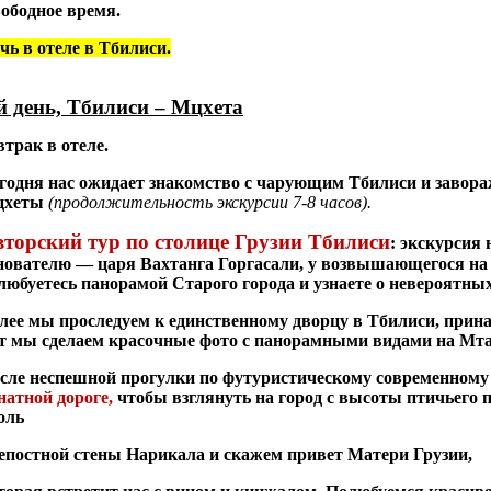
ободное время.
чь в отеле в Тбилиси.
й день, Тбилиси – Мцхета
втрак в отеле.
годня нас ожидает знакомство с чарующим Тбилиси и заво
цхеты
(продолжительность экскурсии 7-8 часов).
торский тур по столице Грузии Тбилиси
:
экскурсия 
нователю — царя Вахтанга Горгасали, у возвышающегося на
любуетесь панорамой Старого города и узнаете о невероятны
лее мы проследуем к единственному дворцу в Тбилиси, при
т мы сделаем красочные фото с панорамными видами на Мт
сле неспешной прогулки по футуристическому современному
натной дороге,
чтобы взглянуть на город с высоты птичьего п
оль
епостной стены Нарикала и скажем привет Матери Грузии,