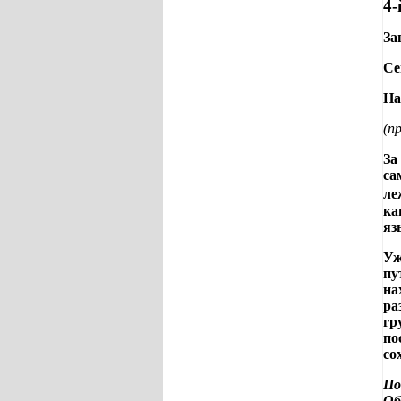
4-
За
Се
На
(п
За
са
ле
ка
яз
Уж
пу
на
ра
гр
по
со
По
Об