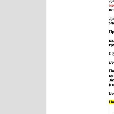
Да
мо
ис
Да
эл
Пр
ка
гр
!!!
Вр
По
ко
За
(с
Во
Но