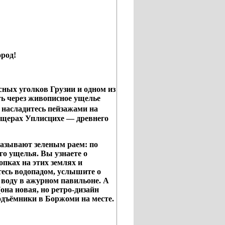
род!
сных уголков Грузии и одном из
ь через живописное ущелье
и насладитесь пейзажами на
пещерах Уплисцихе — древнего
называют зеленым раем: по
о ущелья. Вы узнаете о
пках на этих землях и
тесь водопадом, услышите о
 воду в ажурном павильоне. А
она новая, но ретро-дизайн
одъёмники в Боржоми на месте.