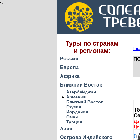
<
Туры по странам
Гл
и регионам:
Россия
ПО
Европа
Африка
Ближний Восток
Азербайджан
►
Армения
Ближний Восток
Грузия
Тб
Иордания
Се
Оман
Да
Турция
Це
Азия
Острова Индийского