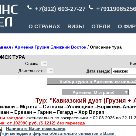
+7(812) 603-27-27
+7911906525
О СТРАНАХ
ВИЗЫ
ОТЕЛИ
О ФИ
/
/
авная
Армения
Грузия
Ближний Восток
Описание тура
ИСК ТУРА
Страна:
Ви
Длительность:
Дата заезда:
Выбор туров в Армению по видам
Армения. О стране:
▼
Тур: "Кавказский дуэт (Грузия +
илиси – Мцхета – Сигнахи –Уплисцихе –Боржоми–Ананур
ван – Ереван – Гарни – Гегард – Хор Вирап
ты заездов:
еженедельно по воскресень¤м с 02.03.2026 по 22.11.
на:
от 102990 руб. ($ 1212) без переезда
Напишите Ваши пожелания,
и менеджер фирмы обязательно свяжется с Вами.