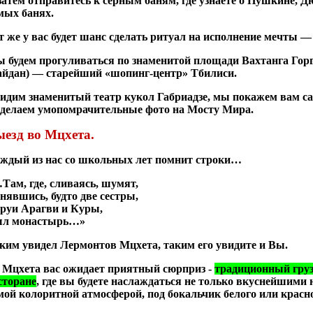
затем отправитесь к серным баням, где узнаете о Пушкине, Д
мых банях.
т же у вас будет шанс сделать ритуал на исполнение мечты 
 будем прогуливаться по знаменитой площади Вахтанга Горг
йдан) — старейший «шопинг-центр» Тбилиси.
идим знаменитый театр кукол Габриадзе, мы покажем вам с
сделаем умопомрачительные фото на Мосту Мира.
езд во Мцхета.
ждый из нас со школьных лет помнит строки…
Там, где, сливаясь, шумят,
нявшись, будто две сестры,
руи Арагви и Куры,
л монастырь…»
ким увидел Лермонтов Мцхета, таким его увидите и Вы.
 Мцхета вас ожидает приятный сюрприз -
традиционный груз
сторане
, где вы будете наслаждаться не только вкуснейшими
мой колоритной атмосферой, под бокальчик белого или красно