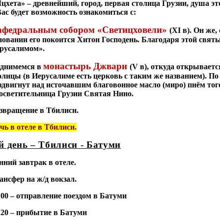
цхета» – древнейший, город, первая столица Грузии, душа эт
Вас будет возможность ознакомиться с:
афедральным собором «Светицховели»
(
XI
в). Он же,
новании его покоится Хитон Господень. Благодаря этой свя
русалимом».
монастырь Джвари
днимемся в
(
V
в), откуда открываетс
олицы (в Иерусалиме есть церковь с таким же названием). По 
здвигнут над источавшим благовонное масло (миро) пнём тог
осветительница Грузии Святая Нино.
звращение в Тбилиси.
чь в отеле в Тбилиси.
й день – Тбилиси - Батуми
нний завтрак в отеле.
ансфер на ж/д вокзал.
:00 – отправление поездом в Батуми
:20 – прибытие в Батуми