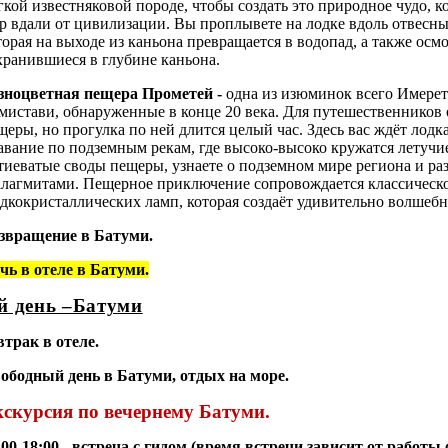
гкой известняковой породе, чтобы создать это природное чудо, к
р вдали от цивилизации. Вы проплывете на лодке вдоль отвесны
торая на выходе из каньона превращается в водопад, а также осм
хранившиеся в глубине каньона.
зноцветная пещера Прометей -
одна из изюминок всего Имере
мистави, обнаруженные в конце 20 века. Для путешественников 
щеры, но прогулка по ней длится целый час. Здесь вас ждёт лодка
авание по подземным рекам, где высоко-высоко кружатся летуч
тиеватые своды пещеры, узнаете о подземном мире региона и ра
алагмитами. Пещерное приключение сопровождается классическ
дкокристаллических ламп, которая создаёт удивительно волшебн
звращение в Батуми.
чь в отеле в Батуми.
-й день –Батуми
втрак в отеле.
ободный день в Батуми, отдых на море.
скурсия по вечернему Батуми.
:00-18:00 - встреча с гидом (время встречи зависит от работ