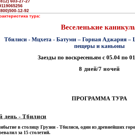
(812) 603-27-27
9119065256
(800)500-12-92
рактеристика тура:
Веселенькие каникул
Тбилиси - Мцхета -
Батуми – Горная Аджария – 
пещеры и каньоны
Заезды по воскресеньям с 05.04 по 01.
8 дней/7 ночей
ПРОГРАММА ТУРА
й день - Тбилиси
ибытие в столицу Грузии
- Тбилиси, один
из древнейших горо
ревалил
за
15
столетий.