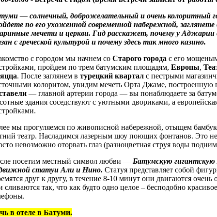
туми — солнечный, доброжелательный и очень колоритный гор
ойдете по его ухоженной современной набережной, заглянете 
аринные мечети и церкви. Гид расскажет, почему у Аджарии
язан с греческой культурой и почему здесь так много казино.
акомство с городом мы начнем со
Старого города
с его мощены
стройками, пройдем по трем батумским площадям,
Европы
,
Теа
яцца
. После заглянем в
турецкий квартал
с пестрыми магазинч
сточными колоритом, увидим мечеть Орта Джаме, построенную в
ставели
— главной артерии города — вы понаблюдаете за батум
сотные здания соседствуют с уютными двориками, а европейска
стройками.
лее мы прогуляемся по живописной набережной, отыщем бамбук
тний театр. Насладимся лазерным шоу поющих фонтанов. Это не
осто невозможно оторвать глаз (разноцветная струя воды подним
сле посетим местный символ любви —
Батумскую гигантскую
движной
статуи Али и Нино.
Статуя представляет собой фиг
ремятся друг к другу, в течение 8-10 минут они двигаются очень
и сливаются так, что как будто одно целое – бесподобно красивое
лефоны.
чь в отеле в Батуми.