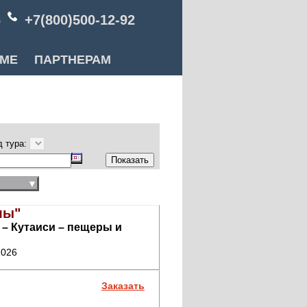
6
+7(800)500-12-92
РМЕ
ПАРТНЕРАМ
д тура:
▼
лы"
 – Кутаиси – пещеры и
2026
Заказать