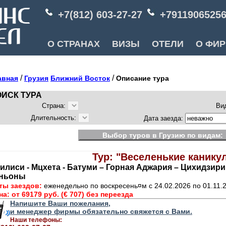
+7(812) 603-27-27
+7911906525
О СТРАНАХ
ВИЗЫ
ОТЕЛИ
О ФИ
/
/
авная
Грузия
Ближний Восток
Описание тура
ИСК ТУРА
Страна:
Ви
Длительность:
Дата заезда:
Выбор туров в Грузию по видам:
Тур: "Веселенькие канику
илиси - Мцхета - Батуми – Горная Аджария – Цихидзири
аньоны
ты заездов:
еженедельно по воскресень¤м с 24.02.2026 по 01.11.
на:
от 69179 руб. (€ 707) без переезда
Напишите Ваши пожелания,
и менеджер фирмы обязательно свяжется с Вами.
Наши телефоны: