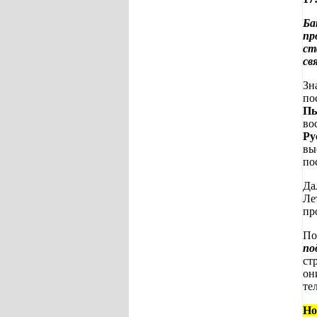
Ба
пр
ст
св
Зн
по
Пь
во
Ру
вы
по
Да
Ле
пр
По
по
ст
он
те
Но