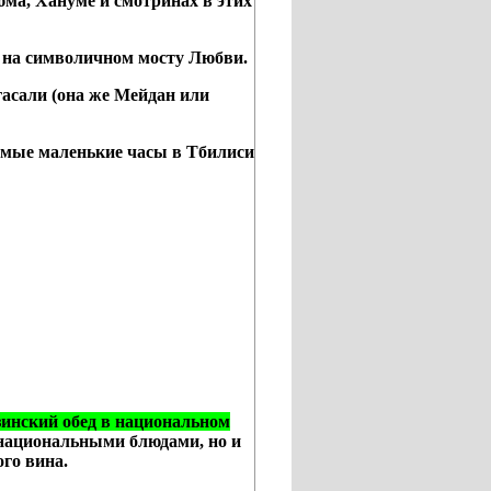
юма, Хануме и смотринах в этих
— на символичном мосту Любви.
асали (она же Мейдан или
амые маленькие часы в Тбилиси
инский обед в национальном
 национальными блюдами, но и
го вина.