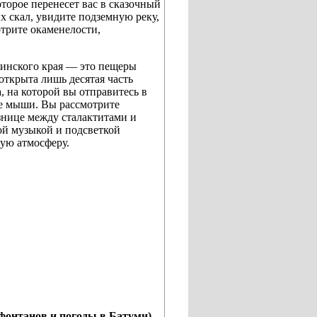
оторое перенесет вас в сказочный
х скал, увидите подземную реку,
отрите окаменелости,
тинского края — это пещеры
открыта лишь десятая часть
, на которой вы отправитесь в
ие мыши. Вы рассмотрите
знице между сталактитами и
ой музыкой и подсветкой
ую атмосферу.
ы фонтанов и погоды в Батуми)