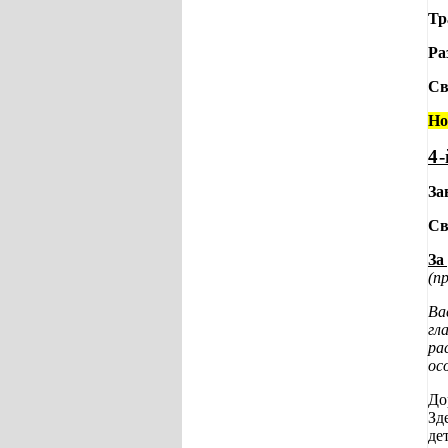
Тр
Ра
Св
Но
4-
За
Св
За
(п
Ва
гл
ра
ос
До
Зд
де