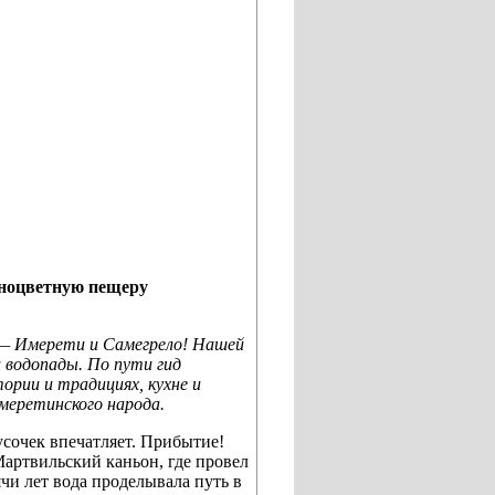
зноцветную пещеру
 — Имерети и Самегрело! Нашей
и водопады. По пути гид
тории и традициях, кухне и
меретинского народа.
сочек впечатляет. Прибытие!
Мартвильский каньон, где провел
чи лет вода проделывала путь в