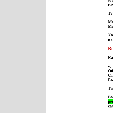
А 
са
Ту
Мы
Ма
Ув
и 
Вы
Ка
«…
Об
Ст
Бы
Та
Во
ре
са