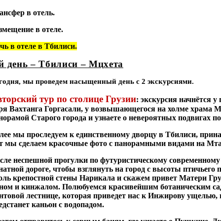
ансфер в отель.
змещение в отеле.
чь в отеле в Тбилиси.
й день – Тбилиси – Мцхета
годня, мы проведем насыщенный день с 2 экскурсиями.
торский тур по столице Грузии
:
экскурсия начнётся у
ря Вахтанга Горгасали, у возвышающегося на холме храма М
норамой Старого города и узнаете о невероятных подвигах п
лее мы проследуем к единственному дворцу в Тбилиси, при
т мы сделаем красочные фото с панорамными видами на Мт
сле неспешной прогулки по футуристическому современному 
натной дороге, чтобы взглянуть на город с высоты птичьего п
оль крепостной стены Нарикала и скажем привет Матери Груз
ном и кинжалом. Полюбуемся красивейшим ботаническим са
нтовой лестнице, которая приведет нас к Инжирову ущелью, г
едстанет каньон с водопадом.