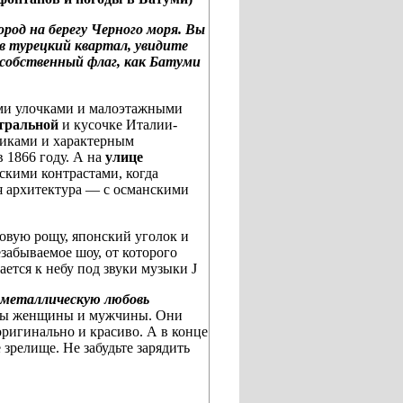
од на берегу Черного моря. Вы
в турецкий квартал, увидите
 собственный флаг, как Батуми
ми улочками и малоэтажными
тральной
и кусочке Италии-
иками и характерным
 1866 году. А на
улице
скими контрастами, когда
я архитектура — с османскими
овую рощу, японский уголок и
забываемое шоу, от которого
ается к небу под звуки музыки
J
 металлическую любовь
уры женщины и мужчины. Они
 оригинально и красиво. А в конце
 зрелище. Не забудьте зарядить