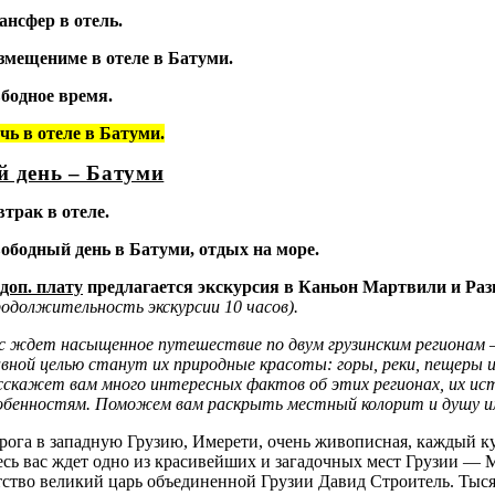
ансфер в отель.
змещениме в отеле в Батуми.
бодное время.
чь в отеле в Батуми.
й день – Батуми
втрак в отеле.
ободный день в Батуми, отдых на море.
 доп. плату
предлагается экскурсия
в Каньон Мартвили
и Ра
родолжительность экскурсии 10 часов).
с ждет насыщенное путешествие по двум грузинским регионам
авной целью станут их природные красоты: горы, реки, пещеры 
сскажет вам много интересных фактов
об этих регионах, их ис
обенностям. Поможем вам раскрыть местный колорит и душу и
рога в западную Грузию, Имерети, очень живописная, каждый ку
есь вас ждет одно из красивейших и загадочных мест Грузии — 
тство великий царь объединенной Грузии Давид Строитель. Тыся