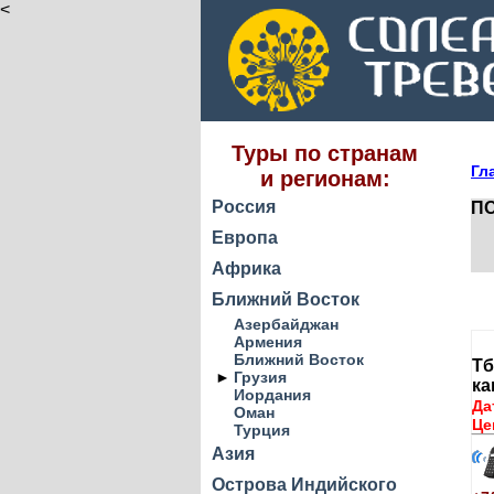
<
Туры по странам
Гл
и регионам:
Россия
ПО
Европа
Африка
Ближний Восток
Азербайджан
Армения
Ближний Восток
Тб
►
Грузия
к
Иордания
Да
Оман
Це
Турция
Азия
Острова Индийского