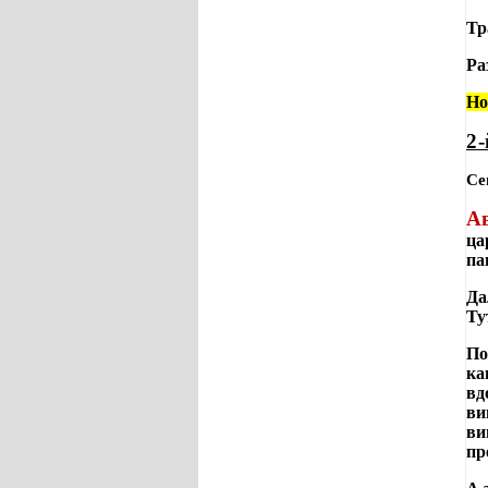
Тр
Ра
Но
2-
Се
Ав
ца
па
Да
Ту
По
ка
вд
ви
ви
пр