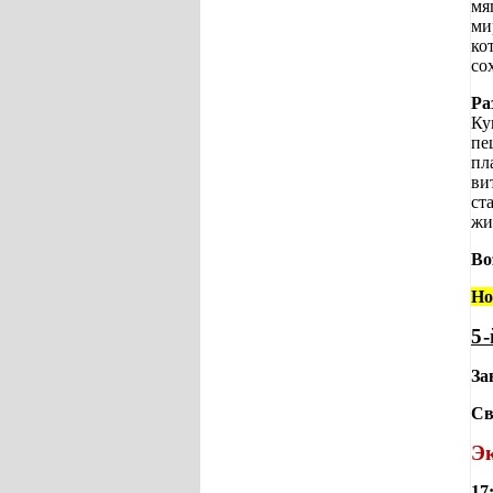
мя
ми
ко
со
Ра
Ку
пе
пл
ви
ст
жи
Во
Но
5
За
Св
Эк
17