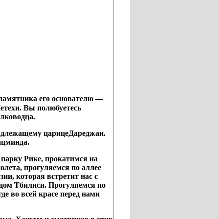
 памятника его основателю —
етехи. Вы полюбуетесь
олководца.
надлежащему царицеДареджан.
ацминда.
парку Рике, прокатимся на
олета, прогуляемся по аллее
ии, которая встретит нас с
дом Тбилиси. Прогуляемся по
де во всей красе перед нами