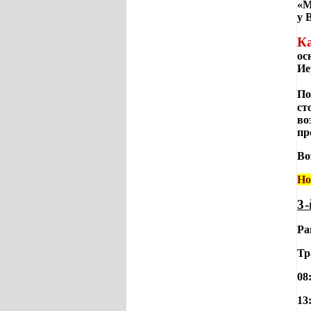
«М
у 
К
ос
Ие
По
ст
во
пр
Во
Но
3-
Ра
Тр
08
13