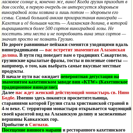
ласковое солнце и, конечно же, вино! Когда грузин приходит в
дом соседа, в первую очередь он интересуется здоровьем
виноградной лозы хозяина и лишь потом — здоровьем его
семьи. Самый большой анклав произрастания винограда —
Кахетия и её большая часть — Алазанская долина, в которой
выращивается более 500 сортов виноградной лозы. Не
посетить эти места и не попробовать вина этих сортов —
значит просто не познать Грузию.
По дороге равнинные пейзажи сменятся уходящими вдаль
виноградниками —
вас встретит знаменитая Алазанская
долина
. В пути гид поведает вам о традициях Сакартвело,
грузинские крылатые фразы, тосты и полезные советы —
например, о том, как выбрать самые вкусные местные
продукты
.
В начале пути вас ожидает
невероятная дегустация на
знаменитом кахетинском заводе вин «KTW» (Кахетинское
традиционное виноделие).
Далее
нас ждет
женский действующий монастырь св. Нино
Бодбе
.
Именно здесь покоится просветительница,
стараниями которой Грузия стала христианской страной в
4-м веке. С
территории
монастыря
открывается
чарующий
своей
красотой вид
на
Алазанскую
долину
и
заснеженные
вершины
Кавказских
гор.
Прибытие в
Сигнахи.
Посещение винного марани
и ресторанного кахетинского