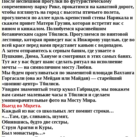
После неспешной прогулки по футуристическому
современному парку Рике, прокатимся на канатной дороге,
чтобы взглянуть на город с высоты птичьего полета,
прогуляемся по аллее вдоль крепостной стены Нарикала и
скажем привет Матери Грузии, которая встретит нас с
вином и кинжалом. Полюбуемся красивейшим
ботаническим садом Тбилиси. Прогуляемся по винтовой
лестнице, которая приведет нас к Инжирову ущелью, где во
всей красе перед нами предстанет каньон с водопадом.
А затем отправитесь к серным баням, где узнаете о
Пушкине, Дюма, Хануме и смотринах в этих самых банях.
Тут же у вас будет шанс сделать ритуал на исполнение
мечты — на символичном мосту Любви.
Мы будем прогуливаться по знаменитой площади Вахтанга
Горгасали (она же Мейдан или Майдан) — старейший
«шопинг-центр» Тбилиси.
Увидим знаменитый театр кукол Габриадзе, мы покажем
вам самые маленькие часы в Тбилиси и сделаем
умопомрачительные фото на Мосту Мира.
Выезд во Мцхета.
Каждый из нас со школьных лет помнит строки…
«…Там, где, сливаясь, шумят,
Обнявшись, будто две сестры,
Струи Арагви и Куры,
Был монастырь…»