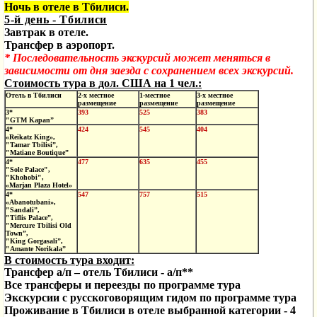
Ночь в отеле в Тбилиси.
5-й день - Тбилиси
Завтрак в отеле.
Трансфер в аэропорт.
* Последовательность экскурсий может меняться в
зависимости от дня заезда с сохранением всех экскурсий.
Стоимость тура в дол. США на 1 чел.:
Отель в Тбилиси
2-х местное
1-местное
3-х местное
размещение
размещение
размещение
3*
393
525
383
"GTM Kapan”
4*
424
545
404
«Reikatz King»,
"Tamar Tbilisi”,
"Matiane Boutique”
4*
477
635
455
"Sole Palace",
"Khohobi",
«Marjan Plaza Hotel»
4*
547
757
515
«Abanotubani»,
"Sandali”,
"Tiflis Palace”,
"Mercure Tbilisi Old
Town”,
"King Gorgasali”,
"Amante Norikala”
В стоимость тура входит:
Трансфер
а/п
– отель Тбилиси - а/п**
Все трансферы и переезды по программе тура
Экскурсии с русскоговорящим гидом по программе тура
Проживание в Тбилиси
в отеле выбранной категории - 4