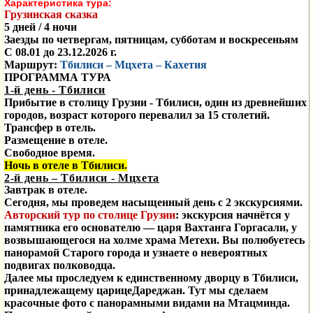
Характеристика тура:
Грузинская сказка
5 дней / 4 ночи
Заезды по четвергам, пятницам, субботам и воскресеньям
С 08.01 до 23.12.2026 г.
Маршрут:
Тбилиси – Мцхета – Кахетия
ПРОГРАММА ТУРА
1-й день - Тбилиси
Прибытие в столицу Грузии
- Тбилиси, один
из древнейших
городов, возраст которого
перевалил
за
15
столетий.
Трансфер в отель.
Размещение в отеле.
Свободное время.
Ночь в отеле в Тбилиси.
2-й день – Тбилиси - Мцхета
Завтрак в
отеле.
Сегодня, мы проведем насыщенный день с 2 экскурсиями.
Авторский тур по столице Грузии
:
экскурсия начнётся у
памятника его основателю — царя Вахтанга Горгасали, у
возвышающегося на холме храма Метехи. Вы полюбуетесь
панорамой Старого города и узнаете о невероятных
подвигах полководца.
Далее мы проследуем к единственному дворцу в Тбилиси,
принадлежащему царицеДареджан. Тут мы сделаем
красочные фото с панорамными видами на Мтацминда.