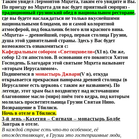
Таким увидел Лермонтов Мцхета, таким его увидите и Вы.
По приезду во Мцхета для вас будет приятный сюрприз -
традиционный грузинский обед в национальном ресторане
,
где вы будете наслаждаться не только вкуснейшими
национальными блюдами, но и самой колоритной
атмосферой, под бокальчик белого или красного вина.
«Мцхета» – древнейший, город, первая столица Грузии,
душа этой удивительной страны. Здесь у Вас будет
возможность ознакомиться с:
Кафедральным собором «Светицховели»
(
XI
в). Он же,
собор 12-ти апостолов. В основании его покоится Хитон
Господень. Благодаря этой святыне Мцхета называют
«вторым Иерусалимом».
Поднимемся в
монастырь Джвари
(
V
в), откуда
открывается прекрасная панорама древней столицы (в
Иерусалиме есть церковь с таким же названием). По
легенде, этот храм был воздвигнут над источавшим
благовонное масло (миро) пнём того кедра, под которым
молилась просветительница Грузии Святая Нино.
Возвращение в Тбилиси.
Ночь в отеле в Тбилиси.
3-й день –Кахетия – Сигнахи – монастырь Бодбе
Завтрак в отеле.
В каждой стране есть что-то особенное, её
отождествляющее, в Грузии это гостеприимные люди,