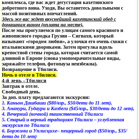
комплекса, где вас ждет
дегустация кахетинского
добротного вина. Уходя, Вы останетесь довольными с
массой позитивных впечатлений.
Здесь же вас ждет вкуснейший кахетинский обед с
домашним вином (оплата на месте).
После мы прогуляемся по улицам самого красивого и
живописного городка Грузии – Сигнахи, который
называют «городом любви», а улочки его очень схожи с
итальянскими двориками. Затем прогулка вдоль
крепостной стены города, которая считается самой
длинной в Европе (снова умопомрачительные виды,
заряжайте телефон, фотопауза неизбежна).
Возвращение в Тбилиси.
Ночь в отеле в Тбилиси.
4-й день –Тбилиси
Завтрак в отеле.
Свободный день.
За доп. плату предлагаются экскурсии:
1.
Каньон Дашбаши ($80/взр., $50/дети до 11 лет),
3. Ананури, Гудаури и Казбеги ($45/взр., $30/дети до 12 лет),
4. Вечерний (ночной) таинственный Тбилиси
5. Старый и верный традициям Тбилиси – углубленная
экскурсия по Тбилиси
6. Боржоми и Уплисцихе– пещерный город ($50/взр., $35/
дети до 10 лет)