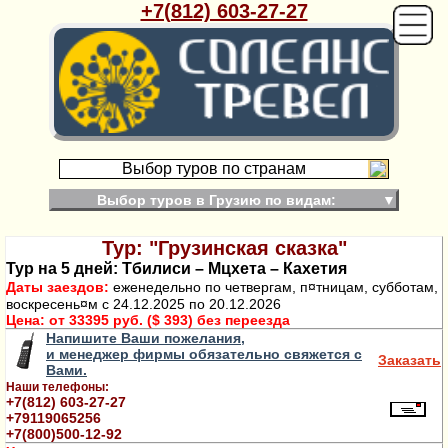
+7(812) 603-27-27
Выбор туров по странам
Выбор туров в Грузию по видам:
▼
Тур: "Грузинская сказка"
Тур на 5 дней: Тбилиси – Мцхета – Кахетия
Даты заездов:
еженедельно по четвергам, п¤тницам, субботам,
воскресень¤м с 24.12.2025 по 20.12.2026
Цена:
от 33395 руб. ($ 393) без переезда
Напишите Ваши пожелания,
и менеджер фирмы обязательно свяжется с
Заказать
Вами.
Наши телефоны:
+7(812) 603-27-27
+79119065256
+7(800)500-12-92