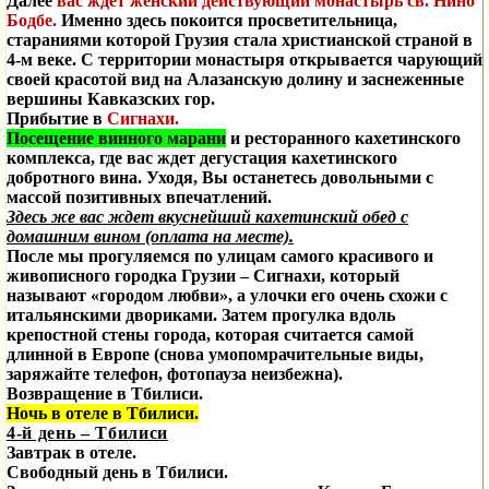
Далее
вас ждет
женский действующий монастырь св. Нино
Бодбе
.
Именно здесь покоится просветительница,
стараниями которой Грузия стала христианской страной в
4-м веке. С
территории
монастыря
открывается
чарующий
своей
красотой вид
на
Алазанскую
долину
и
заснеженные
вершины
Кавказских
гор.
Прибытие в
Сигнахи.
Посещение винного марани
и ресторанного кахетинского
комплекса, где вас ждет
дегустация кахетинского
добротного вина. Уходя, Вы останетесь довольными с
массой позитивных впечатлений.
Здесь же вас ждет вкуснейший кахетинский обед с
домашним вином (оплата на месте).
После мы прогуляемся по улицам самого красивого и
живописного городка Грузии – Сигнахи, который
называют «городом любви», а улочки его очень схожи с
итальянскими двориками. Затем прогулка вдоль
крепостной стены города, которая считается самой
длинной в Европе (снова умопомрачительные виды,
заряжайте телефон, фотопауза неизбежна).
Возвращение в Тбилиси.
Ночь в отеле в Тбилиси.
4-й день – Тбилиси
Завтрак в отеле.
Свободный день в Тбилиси.