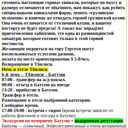
готовить настоящие горные хинкали, которые по вкусу и
размеру отличаются от обычного, нам покажут, как рубить
специальными кинжалами фарш, лепить «грузинские
пельмени» и конечно же отведать горной грузинской кухни.
Она очень отличается от столичной кухни, и вашему
восторгу не будет предела! А также вас порадуют
приготовления хабизгини, это одна из разновидностей
хачапури, которые готовят только в этой горной
местности.
Желающие подняться на гору Гергети могут
воспользоваться услугами джипов,
оплата на месте ориентировочно $ 5-8/чел.
Возвращение в Тбилиси.
Ночь в отеле Тбилиси.
6-й день – Тбилиси - Батуми
07:00 - трансфер на ж/д вокзал.
08:00 - отъезд в Батуми на поезде
13:20 - прибытие в Батуми.
Трансфер в отель.
Размещение в отеле выбранной категории.
Свободное время.
17:00-19:00 - встреча с гидом
(время встречи зависит от
работы фонтанов и погоды в Батуми)
Экскурсия по вечернему Батуми
+
подарочная дегустация
.
Батуми — солнечный, доброжелательный и очень колоритный