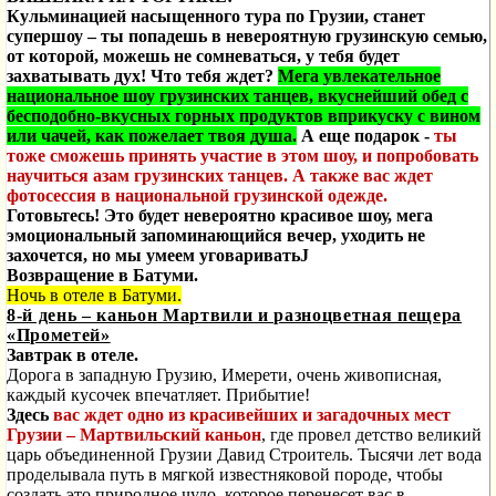
Кульминацией насыщенного тура по Грузии, станет
супершоу – ты попадешь в невероятную грузинскую семью,
от которой, можешь не сомневаться, у тебя будет
захватывать дух! Что тебя ждет?
Мега увлекательное
национальное шоу грузинских танцев, вкуснейший обед с
бесподобно-вкусных горных продуктов вприкуску с вином
или чачей, как пожелает твоя душа.
А еще подарок -
ты
тоже сможешь принять участие в этом шоу, и попробовать
научиться азам грузинских танцев. А также вас ждет
фотосессия в национальной грузинской одежде.
Готовьтесь! Это будет невероятно красивое шоу, мега
эмоциональный запоминающийся вечер, уходить не
захочется, но мы умеем уговаривать
J
Возвращение в Батуми.
Ночь в отеле в Батуми.
8-й день – каньон Мартвили и разноцветная пещера
«Прометей»
Завтрак в отеле.
Дорога в западную Грузию, Имерети, очень живописная,
каждый кусочек впечатляет. Прибытие!
Здесь
вас ждет одно из красивейших и загадочных мест
Грузии –
Мартвильский каньон
, где провел детство великий
царь объединенной Грузии Давид Строитель. Тысячи лет вода
проделывала путь в мягкой известняковой породе, чтобы
создать это природное чудо, которое перенесет вас в