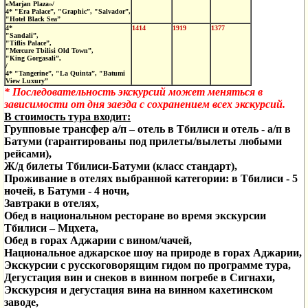
«Marjan Plaza»/
4* "Era Palace”, "Graphic”, "Salvador”,
"Hotel Black Sea”
4*
1414
1919
1377
"Sandali”,
"Tiflis Palace”,
"Mercure Tbilisi Old Town”,
"King Gorgasali”,
/
4* "Tangerine”, "La Quinta”, "Batumi
View Luxury”
* Последовательность экскурсий может меняться в
зависимости от дня заезда с сохранением всех экскурсий.
В стоимость тура входит:
Групповые т
рансфер
а/п
– отель в Тбилиси и отель - а/п в
Батуми (гарантированы под прилеты/вылеты любыми
рейсами),
Ж/д билеты Тбилиси-Батуми (класс стандарт),
Проживание в отелях выбранной категории:
в Тбилиси
-
5
ночей, в Батуми - 4 ночи,
Завтраки в отелях,
Обед
в национальном ресторане во время экскурсии
Тбилиси – Мцхета,
Обед в горах Аджарии с вином/чачей,
Национальное аджарское шоу на природе в горах Аджарии,
Экскурсии с русскоговорящим гидом по программе тура,
Дегустация вин и снеков в винном погребе в Сигнахи,
Экскурсия и дегустация вина на винном кахетинском
заводе,