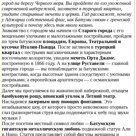
город на берегу Черного моря. Вы пройдете по его ухоженной
современной набережной, заглянете в турецкий квартал,
увидите старинные мечети и церкви. Гид расскажет, почему
у Аджарии собственный флаг, как Батуми связан с греческой
культурой и почему здесь так много казино.
Знакомство с городом мы начнем со
Старого города
с его
мощеными улочками и малоэтажными постройками, пройдем
по трем батумским
площадям, Европы, Театральной и
кусочке Италии-Пьяцца
. После заглянем в
турецкий
квартал
с пестрыми магазинчиками и характерным
восточными колоритом, увидим
мечеть Орта Джаме
,
построенную в 1866 году. А на
улице Руставели
— главной
артерии города — вы понаблюдаете за батумскими
контрастами, когда высотные здания соседствуют с уютными
двориками, а европейская архитектура — с османскими
постройками.
Далее мы прогуляемся по живописной набережной, отыщем
бамбуковую рощу, японский уголок и Летний театр
.
Насладимся
лазерным шоу поющих фонтанов
. Это
незабываемое шоу, от которого просто невозможно оторвать
глаз (разноцветная струя воды поднимается к небу под звуки
музыки
J
После посетим местный символ любви —
Батумскую
гигантскую металлическую любовь
подвижной статуи Али
и Нино. Статуя представляет собой фигуры женщины и