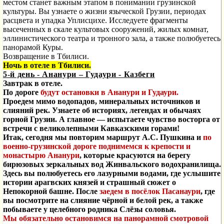
местом станет важным этапом в понимании грузинской
культуры. Вы узнаете о жизни языческой Грузии, периодах
расцвета и упадка Уплисцихе. Исследуете фрагменты
высеченных в скале культовых сооружений, жилых комнат,
эллинистического театра и тронного зала, а также полюбуетесь
панорамой Куры.
Возвращение в Тбилиси.
Ночь в отеле в Тбилиси.
5-й день -
Ананури – Гудаури - Казбеги
Завтрак в отеле.
По дороге
будут остановки в
Ананури и Гудаури.
Проедем мимо водопадов, минеральных источников и
слияний рек. Узнаете об историях, легендах и обычаях
горной Грузии. А главное — испытаете чувство восторга от
встречи с великолепными Кавказскими горами!
Итак, сегодня мы повторим маршрут А.С. Пушкина и
по
военно-грузинской дороге поднимемся к крепости и
монастырю Ананури
, которые красуются на берегу
бирюзовых зеркальных вод Жинвальского водохранилища.
Здесь вы полюбуетесь его лазурными водами, где услышите
истории арагвских князей и страшный сюжет о
Непокорной башне. После
заедем в посёлок Пасанаури
, где
вы посмотрите на слияние чёрной и белой рек, а также
побываете у целебного родника Слёзы соловья.
Мы обязательно остановимся на панорамной смотровой