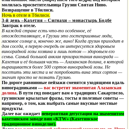
молилась просветительница Грузии Святая Нино.
Возвращение в Тбилиси.
Ночь в отеле в Тбилиси.
3-й день –Кахетия – Сигнахи – монастырь Бодбе
Завтрак в отеле.
В каждой стране есть что-то особенное, её
отождествляющее, в Грузии это гостеприимные люди,
ласковое солнце и, конечно же, вино! Когда грузин приходит в
дом соседа, в первую очередь он интересуется здоровьем
виноградной лозы хозяина и лишь потом — здоровьем его
семьи. Самый большой анклав произрастания винограда —
Кахетия и её большая часть — Алазанская долина, в которой
выращивается более 500 сортов виноградной лозы. Не
посетить эти места и не попробовать вина этих сортов —
значит просто не познать Грузию.
По дороге равнинные пейзажи сменятся уходящими вдаль
виноградниками —
вас встретит знаменитая Алазанская
долина
. В пути гид поведает вам о традициях Сакартвело,
грузинские крылатые фразы, тосты и полезные советы —
например, о том, как выбрать самые вкусные местные
продукты
.
Далее вас ожидает
невероятная дегустация на знаменитом
кахетинском заводе вин «KTW» (Кахетинское
традиционное виноделие).