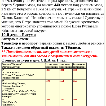
впечатления у посетителей. Город-крепость расположен на
берегу Черного моря, на высоте 440 метров над уровнем моря,
в 9 км от Кобулети и 15км от Батуми. «Петра» - византийское
название этого города-крепости, а по-грузински он называется
"Замок Каджети". Что обозначает «камень, скала»! Существует
мнение, что Петра является той самой Каджской крепостью,
которая многократно упоминается в поэме Шота Руставели
«Витязь в тигровой шкуре».
10-й день - Батуми
Завтрак в отеле.
Трансфер в аэропорт
(гарантирован к вылету любым рейсом).
Также возможен обратный вылет из Тбилиси.
** Последовательность экскурсий может меняться в
зависимости от дня заезда с сохранением всех экскурсий.
Стоимость тура в дол. США на 1 чел.:
Отели в Тбилиси/
2-х местное
1-местное
3-х местное
Отели в Батуми
размещение
размещение
размещение
3*
1099
1331
1066
"GTM Kapan”/
3* "Lord”, "Venture”, "Daisi”
или аналогичные
4*
1199
1551
1155
«Reikatz King Tamar»,
"Matiane boutique”,
"Twenties”/
4* "Piazza Four Colours”, "Wyn
Residence”, 3*+"Legacy”, "Aura
Boutique”
4*
1313
1717
1288
"Sole Palace",
"Khohobi",