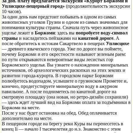
За доп. плату предлагается экскурсия «
Курорт Боржоми и
Уплисцихе-пещерный город»
(продолжительность экскурсии
10 часов).
За один день нам предстоит побывать в одном из самых
живописных уголков Грузии и одном из самых значимых для
понимания культуры страны. Сначала путь через живописное
ущелье лежит в
Боржоми
: здесь вы
попробуете воду-символ
страны
и насладитесь пейзажами на
канатной дороге
. А
после обратитесь к истокам Сакартвело в пещерах
Уплисцихе
— древнего языческого города. Уже по дороге вы поймете,
почему Боржоми и его окрестности называют зеленым раем:
по пути открываются невероятные виды лесистых гор
Боржомского ущелья. Вы узнаете о нахождении минеральных
источников, об археологических раскопках на этих землях и
развитии города-курорта. В городском парке Боржоми
полюбуетесь водопадом, услышите о грузинском Прометее и,
конечно, продегустируете минеральную воду в ажурном
павильоне. А после подниметесь по канатной дороге на
смотровую площадку (она новая, но ретро-дизайн сохранили)
— здесь ждет лучший вид на Боржоми оплата за подъёмники в
Боржоми на месте.
После у нас будет остановка на обед. Обед оплачивается
дополнительно на месте.
В пещерном городе на берегу реки Куры вы перенесетесь в
конец Ii — начало I тысячелетия до н.э. Знакомство с этим