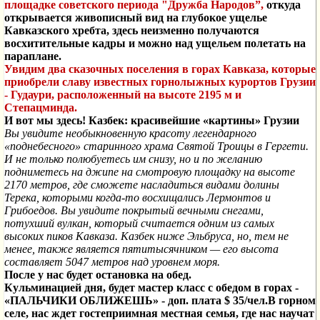
площадке советского периода "Дружба Народов”,
откуда
открывается живописный вид на глубокое ущелье
Кавказского хребта, здесь неизменно получаются
восхитительные кадры и можно над ущельем полетать на
параплане.
Увидим два сказочных поселения в горах Кавказа, которые
приобрели славу известных горнолыжных курортов Грузии
- Гудаури, расположенный на высоте 2195 м и
Степацминда.
И вот мы здесь! Казбек: красивейшие «картины» Грузии
Вы увидите необыкновенную красоту легендарного
«поднебесного» старинного храма Святой Троицы в Гергети.
И не только полюбуетесь им снизу, но и по желанию
подниметесь на джипе на смотровую площадку на высоте
2170 метров, где сможете насладиться видами долины
Терека, которыми когда-то восхищались Лермонтов и
Грибоедов. Вы увидите покрытый вечными снегами,
потухший вулкан, который считается одним из самых
высоких пиков Кавказа. Казбек ниже Эльбруса, но, тем не
менее, также является пятитысячником — его высота
составляет 5047 метров над уровнем моря.
После у нас будет остановка на обед.
Кульминацией дня, будет мастер класс с обедом в горах -
«ПАЛЬЧИКИ ОБЛИЖЕШЬ» - доп. плата $ 35/чел.
В горном
селе, нас ждет гостеприимная местная семья, где нас научат