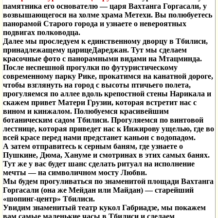
памятника его основателю — царя Вахтанга Горгасали, у
возвышающегося на холме храма Метехи. Вы полюбуетесь
панорамой Старого города и узнаете о невероятных
подвигах полководца.
Далее мы проследуем к единственному дворцу в Тбилиси,
принадлежащему царицеДареджан. Тут мы сделаем
красочные фото с панорамными видами на Мтацминда.
После неспешной прогулки по футуристическому
современному парку Рике, прокатимся на канатной дороге,
чтобы взглянуть на город с высоты птичьего полета,
прогуляемся по аллее вдоль крепостной стены Нарикала и
скажем привет Матери Грузии, которая встретит нас с
вином и кинжалом. Полюбуемся красивейшим
ботаническим садом Тбилиси. Прогуляемся по винтовой
лестнице, которая приведет нас к Инжирову ущелью, где во
всей красе перед нами предстанет каньон с водопадом.
А затем отправитесь к серным баням, где узнаете о
Пушкине, Дюма, Хануме и смотринах в этих самых банях.
Тут же у вас будет шанс сделать ритуал на исполнение
мечты — на символичном мосту Любви.
Мы будем прогуливаться по знаменитой площади Вахтанга
Горгасали (она же Мейдан или Майдан) — старейший
«шопинг-центр» Тбилиси.
Увидим знаменитый театр кукол Габриадзе, мы покажем
вам самые маленькие часы в Тбилиси и сделаем