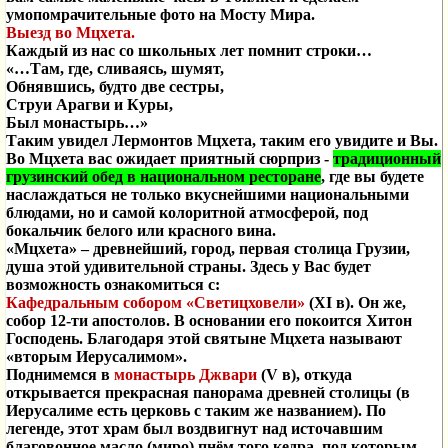
умопомрачительные фото на Мосту Мира.
Выезд во Мцхета.
Каждый из нас со школьных лет помнит строки…
«…Там, где, сливаясь, шумят,
Обнявшись, будто две сестры,
Струи Арагви и Куры,
Был монастырь…»
Таким увидел Лермонтов Мцхета, таким его увидите и Вы.
Во Мцхета вас ожидает приятный сюрприз -
традиционный
грузинский обед в национальном ресторане
, где вы будете
наслаждаться не только вкуснейшими национальными
блюдами, но и самой колоритной атмосферой, под
бокальчик белого или красного вина.
«Мцхета» – древнейший, город, первая столица Грузии,
душа этой удивительной страны. Здесь у Вас будет
возможность ознакомиться с:
Кафедральным собором «Светицховели»
(
XI
в). Он же,
собор 12-ти апостолов. В основании его покоится Хитон
Господень. Благодаря этой святыне Мцхета называют
«вторым Иерусалимом».
Поднимемся в
монастырь Джвари
(
V
в), откуда
открывается прекрасная панорама древней столицы (в
Иерусалиме есть церковь с таким же названием). По
легенде, этот храм был воздвигнут над источавшим
благовонное масло (миро) пнём того кедра, под которым