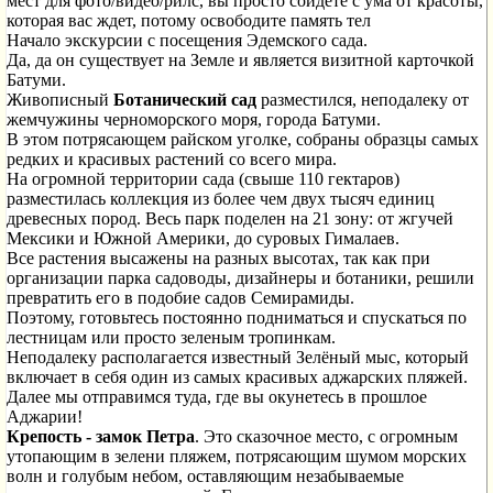
мест для фото/видео/рилс, вы просто сойдете с ума от красоты,
которая вас ждет, потому освободите память тел
Начало экскурсии с посещения Эдемского сада.
Да, да он существует на Земле и является визитной карточкой
Батуми.
Живописный
Ботанический сад
разместился, неподалеку от
жемчужины черноморского моря, города Батуми.
В этом потрясающем райском уголке, собраны образцы самых
редких и красивых растений со всего мира.
На огромной территории сада (свыше 110 гектаров)
разместилась коллекция из более чем двух тысяч единиц
древесных пород. Весь парк поделен на 21 зону: от жгучей
Мексики и Южной Америки, до суровых Гималаев.
Все растения высажены на разных высотах, так как при
организации парка садоводы, дизайнеры и ботаники, решили
превратить его в подобие садов Семирамиды.
Поэтому, готовьтесь постоянно подниматься и спускаться по
лестницам или просто зеленым тропинкам.
Неподалеку располагается известный Зелёный мыс, который
включает в себя один из самых красивых аджарских пляжей.
Далее мы отправимся туда, где вы окунетесь в прошлое
Аджарии!
Крепость - замок Петра
. Это сказочное место, с огромным
утопающим в зелени пляжем, потрясающим шумом морских
волн и голубым небом, оставляющим незабываемые