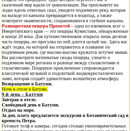
сказочный мир вдали от цивилизации. Вы проплывете на
лодке вдоль отвесных скал, увидите подземную реку, которая
на выходе из каньона превращается в водопад, а также
осмотрите окаменелости, сохранившиеся в глубине каньона.
Разноцветная
пещера Прометей
– одна из изюминок всег
о
Имеретинского края — это пещеры Кумистави, обнаруженные
в конце 20 века. Для путешественников открыта лишь десятая
часть пещеры, но прогулка по ней длится целый час. Здесь вас
ждёт лодка, на которой вы отправитесь в плавание по
подземным рекам, где высоко-высоко кружатся летучие мыши.
Вы рассмотрите витиеватые своды пещеры, узнаете о
подземном мире региона и разнице между сталактитами и
сталагмитами. Пещерное приключение сопровождается
классической музыкой и подсветкой жидкокристаллических
ламп, которая создаёт удивительно волшебную атмосферу.
Возвращение в Батуми.
Ночь в отеле в Батуми.
9-й день – Батуми
Завтрак в отеле.
Свободный день в Батуми.
Отдых на море.
За доп. плату предлагается экскурсия в Ботанический сад и
крепость Петра.
Готовьте телф и камеры, сегодня столько умопомрачительных