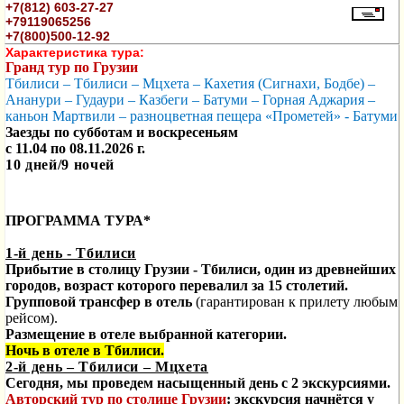
+7(812) 603-27-27
+79119065256
+7(800)500-12-92
Характеристика тура:
Гранд тур по
Грузии
Тбилиси –
Тбилиси – Мцхета – Кахетия (Сигнахи, Бодбе) –
Ананури – Гудаури – Казбеги – Батуми – Горная Аджария –
каньон Мартвили – разноцветная пещера «Прометей»
- Батуми
Заезды по субботам и воскресеньям
с 11.04 по 08.11.2026 г.
10 дней/9 ночей
ПРОГРАММА ТУРА*
1-й день - Тбилиси
Прибытие в столицу Грузии
- Тбилиси, один
из древнейших
городов, возраст которого
перевалил
за
15
столетий.
Групповой трансфер в отель
(гарантирован к прилету любым
рейсом).
Размещение в отеле выбранной категории.
Ночь в отеле в Тбилиси.
2-й день – Тбилиси – Мцхета
Сегодня, мы проведем насыщенный день с 2 экскурсиями.
Авторский тур по столице Грузии
:
экскурсия начнётся у