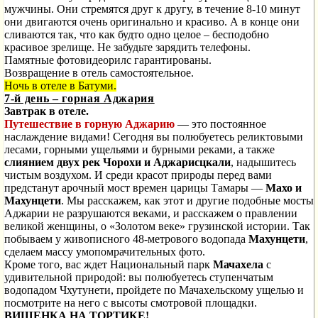
мужчины. Они стремятся друг к другу, в течение 8-10 минут
они двигаются очень оригинально и красиво. А в конце они
сливаются так, что как будто одно целое – бесподобно
красивое зрелище. Не забудьте зарядить телефоны.
Памятные фотовидеорилс гарантированы.
Возвращение в отель самостоятельное.
Ночь в отеле в Батуми.
7-й день – горная Аджария
Завтрак в отеле.
Путешествие в горную Аджарию
— это постоянное
наслаждение видами! Сегодня вы полюбуетесь реликтовыми
лесами, горными ущельями и бурными реками, а также
слиянием двух рек Чорохи и Аджарисцкали
, надышитесь
чистым воздухом. И среди красот природы перед вами
предстанут арочный мост времен царицы Тамары —
Махо и
Махунцети
. Мы расскажем, как этот и другие подобные мосты
Аджарии не разрушаются веками, и расскажем о правлении
великой женщины, о «Золотом веке» грузинской истории. Так
побываем у живописного 48-метрового водопада
Махунцети
,
сделаем массу умопомрачительных фото.
Кроме того, вас ждет Национальный парк
Мачахела
с
удивительной природой: вы полюбуетесь ступенчатым
водопадом Чхутунети, пройдете по Мачахельскому ущелью и
посмотрите на него с высоты смотровой площадки.
ВИШЕНКА НА ТОРТИКЕ!