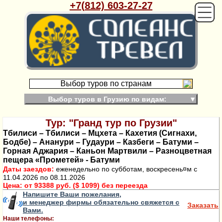
+7(812) 603-27-27
Выбор туров по странам
Выбор туров в Грузию по видам:
▼
Тур: "Гранд тур по Грузии"
Тбилиси – Тбилиси – Мцхета – Кахетия (Сигнахи,
Бодбе) – Ананури – Гудаури – Казбеги – Батуми –
Горная Аджария – Каньон Мартвили – Разноцветная
пещера «Прометей» - Батуми
Даты заездов:
еженедельно по субботам, воскресень¤м с
11.04.2026 по 08.11.2026
Цена:
от 93388 руб. ($ 1099) без переезда
Напишите Ваши пожелания,
и менеджер фирмы обязательно свяжется с
Заказать
Вами.
Наши телефоны: