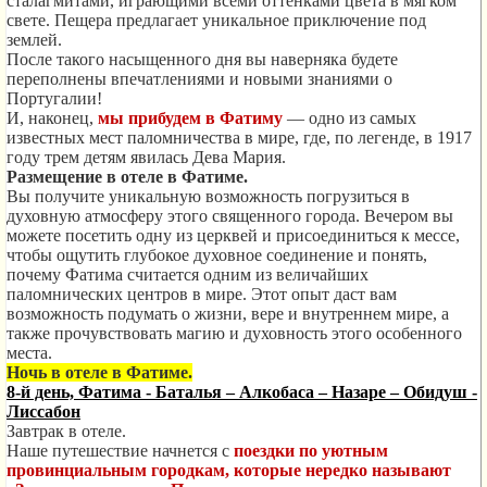
сталагмитами, играющими всеми оттенками цвета в мягком
свете. Пещера предлагает уникальное приключение под
землей.
После такого насыщенного дня вы наверняка будете
переполнены впечатлениями и новыми знаниями о
Португалии!
И, наконец,
мы прибудем в Фатиму
— одно из самых
известных мест паломничества в мире, где, по легенде, в 1917
году трем детям явилась Дева Мария.
Размещение в отеле в Фатиме.
Вы получите уникальную возможность погрузиться в
духовную атмосферу этого священного города. Вечером вы
можете посетить одну из церквей и присоединиться к мессе,
чтобы ощутить глубокое духовное соединение и понять,
почему Фатима считается одним из величайших
паломнических центров в мире. Этот опыт даст вам
возможность подумать о жизни, вере и внутреннем мире, а
также прочувствовать магию и духовность этого особенного
места.
Ночь в отеле в Фатиме.
8-й день, Фатима - Баталья – Алкобаса – Назаре – Обидуш -
Лиссабон
Завтрак в отеле.
Наше путешествие начнется с
поездки по уютным
провинциальным городкам, которые нередко называют