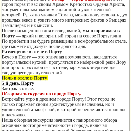
город поразит вас своим Храмом-Крепостью Ордена Христа,
монументальным зданием с длинной и увлекательной
историей. Гуляя по улочкам Томара, можно почувствовать дух
прошлых веков и узнать много интересных фактов о Рыцарях
Тамплиерах и их миссии.
После насыщенного дня исследований,
мы отправимся в
Порту
— яркий и колоритный город на севере Португалии.
По прибытии вы будете размещены в комфортабельном отеле,
где сможете отдохнуть после долгого дня.
Размещение в отеле в Порту.
Вечер в Порту — это отличная возможность насладиться
португальской кухней, прогуляться по набережной реки Дору
или просто расслабиться в отеле, заряжаясь энергией для
следующего дня путешествий.
Ночь в отеле в Порту.
5-й день, Порту
Завтрак в отеле.
Обзорная экскурсия
по городу Порту.
Встречайте утро в древнем городе Порту! Этот город не
только поражает своим архитектурным наследием, но и
удивительной атмосферой, в которой переплетаются прошлое
и настоящее.
Наша обзорная экскурсия начнется с панорамного обзора
основных достопримечательностей города, включая
исторический центр, знаменитый Железнодорожный вокзал