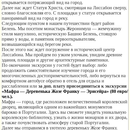
открывается потрясающий вид на город.
Далее нас ждет Статуя Христа, смотрящая на Лиссабон сверху,
словно благословляя его. С площадки у статуи открывается
панорамный вид на город и реку.
Следующим пунктом в нашем путешествии будет район
Белень. Мы посетим монастырь Жеронимуш — жемчужину
стиля мануэлино, историческую Башню Белень, стоящую
прямо у воды, и памятник первооткрывателям,
возвышающийся над берегом реки.
После этого нас ждет погружение в исторический центр
Лиссабона. Мы пройдем по узким улочкам, увидим древние
здания, площади и другие архитектурные памятники.
По окончании экскурсии у гостей будет выбор: либо
продолжить самостоятельное изучение города и его
многочисленных достопримечательностей, либо вернуться на
комфортном автобусе обратно в отель для отдыха и
расслабления или
за доп. плату присоединиться к экскурсии
«Мафра — Деревенька Жозе Франку — Эрисейра» (80 евро/
чел.).
Мафра — город, где расположен величественный королевский
дворец, являющийся одним из важнейших монументов
барокко в Португалии. Здесь вы сможете увидеть уникальную
королевскую библиотеку, узнать о жизни монархов и их двора,
а также почувствовать атмосферу старой Португалии.
Далее мы отправимся в уютную деревеньку Жозе Франку.