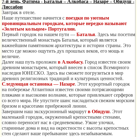
7-й день, Фатима - Баталья – Алкобаса – Назаре – Обидуш -
Лиссабон
Завтрак в отеле.
Наше путешествие начнется с
поездки по уютным
провинциальным городкам, которые нередко называют
«Золотым кольцом» Португалии.
Первый городок на нашем пути —
Баталья
. Здесь мы посетим
величественный монастырь Баталья, который является
важнейшим памятником архитектуры и истории страны. Это
место где можно ощутить дух прошлых веков, его мощь и
величие.
Далее наш путь проложен
в
Алкобасу.
Город известен своим
древним монастырем, который внесен в список Всемирного
наследия ЮНЕСКО. Здесь вы сможете погрузиться в мир
древних религиозных традиций и культурных ценностей.
Следующая остановка — Назаре
. Этот курортный городок
на побережье Атлантики известен своими потрясающими
пляжами и высокими волнами, которые привлекают серферов
со всего мира. Не упустите шанс насладиться свежим морским
бризом и красотами прибрежной линии.
Завершим наш экскурсионный маршрут
в Обидуш
. Этот
маленький городок, окруженный крепостными стенами,
словно переносит нас в средневековье. Узкие улочки,
старинные дома и вид на окрестности с высоты крепостных
стен сделают ваше пребывание здесь незабываемым.