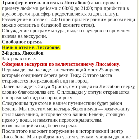
Трансфер в отель в отель в Лиссабоне
(гарантирован к
прилету любыми рейсами с 08:00 до 21:00; при прибытии в
другое время трансфер предоставляется за доп. плату)..
Размещение в отеле с 14:00 (при прилете ранним рейсом вещи
можно оставить в багажной комнате отеля).
Обсуждение программы тура, выдача ваучеров со временем
выезда на экскурсии.
Свободное время.
Ночь в отеле в Лиссабоне.
2-й день, Лиссабон
Завтрак в отеле.
Обзорная экскурсия по величественному Лиссабону
.
Первым делом нас ждет впечатляющий мост 25 апреля,
который соединяет берега реки Тежу. С этого моста
открывается потрясающий вид на город.
Далее нас ждет Статуя Христа, смотрящая на Лиссабон сверху,
словно благословляя его. С площадки у статуи открывается
панорамный вид на город и реку.
Следующим пунктом в нашем путешествии будет район
Белень. Мы посетим монастырь Жеронимуш — жемчужину
стиля мануэлино, историческую Башню Белень, стоящую
прямо у воды, и памятник первооткрывателям,
возвышающийся над берегом реки.
После этого нас ждет погружение в исторический центр
Лиссабона. Мы пройдем по узким улочкам, увидим древние