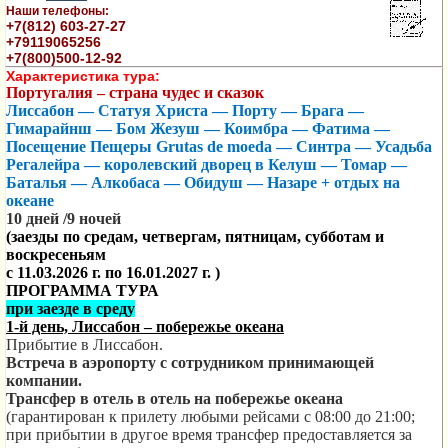
Наши телефоны:
+7(812) 603-27-27
+79119065256
+7(800)500-12-92
Характеристика тура:
Португалия – страна чудес и сказок
Лиссабон — Статуя Христа — Порту — Брага —
Гимарайнш — Бом Жезуш — Коимбра — Фатима —
Посещение Пещеры
Grutas de moeda
— Синтра — Усадьба
Регалейра — королевский
дворец в Келуш — Томар —
Баталья — Алкобаса — Обидуш — Назаре + отдых на
океане
10 дней /9 ночей
(заезды по средам, четвергам, пятницам, субботам и
воскресеньям
с 11.03.2026 г. по 16.01.2027 г. )
ПРОГРАММА ТУРА
при заезде в среду
1-й день, Лиссабон – побережье океана
Прибытие в Лиссабон.
Встреча в аэропорту с сотрудником принимающей
компании.
Трансфер в отель в отель на побережье океана
(гарантирован к прилету любыми рейсами с 08:00 до 21:00;
при прибытии в другое время трансфер предоставляется за