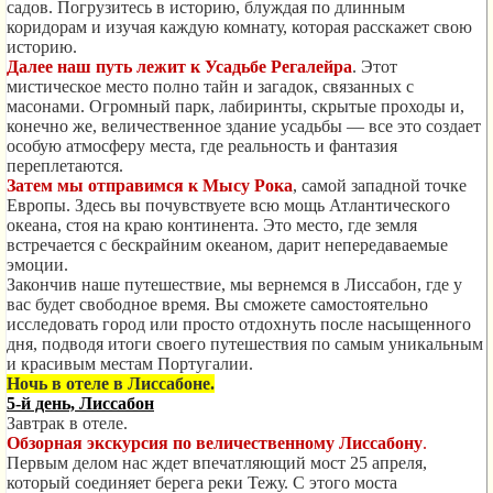
садов. Погрузитесь в историю, блуждая по длинным
коридорам и изучая каждую комнату, которая расскажет свою
историю.
Далее наш путь лежит к
Усадьбе Регалейра
. Этот
мистическое место полно тайн и загадок, связанных с
масонами. Огромный парк, лабиринты, скрытые проходы и,
конечно же, величественное здание усадьбы — все это создает
особую атмосферу места, где реальность и фантазия
переплетаются.
Затем мы отправимся к
Мысу Рока
, самой западной точке
Европы. Здесь вы почувствуете всю мощь Атлантического
океана, стоя на краю континента. Это место, где земля
встречается с бескрайним океаном, дарит непередаваемые
эмоции.
Закончив наше путешествие, мы вернемся в Лиссабон, где у
вас будет свободное время. Вы сможете самостоятельно
исследовать город или просто отдохнуть после насыщенного
дня, подводя итоги своего путешествия по самым уникальным
и красивым местам Португалии.
Ночь в отеле в Лиссабоне.
5-й день, Лиссабон
Завтрак в отеле.
Обзорная экскурсия по величественному Лиссабону
.
Первым делом нас ждет впечатляющий мост 25 апреля,
который соединяет берега реки Тежу. С этого моста