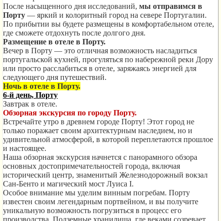
После насыщенного дня исследований,
мы отправимся в
Порту
— яркий и колоритный город на севере Португалии.
По прибытии вы будете размещены в комфортабельном отеле,
где сможете отдохнуть после долгого дня.
Размещение в отеле в Порту.
Вечер в Порту — это отличная возможность насладиться
португальской кухней, прогуляться по набережной реки Дору
или просто расслабиться в отеле, заряжаясь энергией для
следующего дня путешествий.
Ночь в отеле в Порту.
6-й день, Порту
Завтрак в отеле.
Обзорная экскурсия
по городу Порту.
Встречайте утро в древнем городе Порту! Этот город не
только поражает своим архитектурным наследием, но и
удивительной атмосферой, в которой переплетаются прошлое
и настоящее.
Наша обзорная экскурсия начнется с панорамного обзора
основных достопримечательностей города, включая
исторический центр, знаменитый Железнодорожный вокзал
Сан-Бенто и магический мост Луиса I.
Особое внимание мы уделим винным погребам. Порту
известен своим легендарным портвейном, и вы получите
уникальную возможность погрузиться в процесс его
производства. Подземные хранилища, где веками созревает