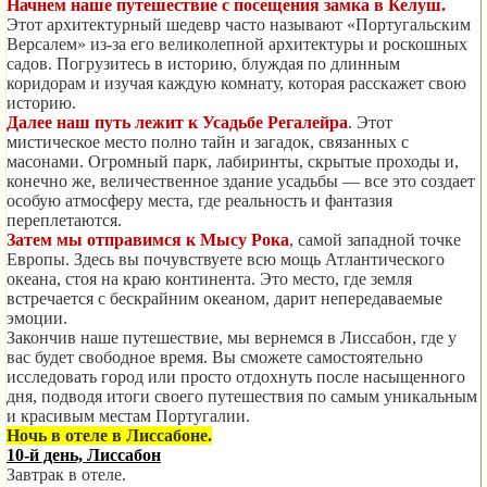
Начнем наше путешествие с
посещения замка в
Келуш.
Этот архитектурный шедевр часто называют «Португальским
Версалем» из-за его великолепной архитектуры и роскошных
садов. Погрузитесь в историю, блуждая по длинным
коридорам и изучая каждую комнату, которая расскажет свою
историю.
Далее наш путь лежит к
Усадьбе Регалейра
. Этот
мистическое место полно тайн и загадок, связанных с
масонами. Огромный парк, лабиринты, скрытые проходы и,
конечно же, величественное здание усадьбы — все это создает
особую атмосферу места, где реальность и фантазия
переплетаются.
Затем мы отправимся к
Мысу Рока
, самой западной точке
Европы. Здесь вы почувствуете всю мощь Атлантического
океана, стоя на краю континента. Это место, где земля
встречается с бескрайним океаном, дарит непередаваемые
эмоции.
Закончив наше путешествие, мы вернемся в Лиссабон, где у
вас будет свободное время. Вы сможете самостоятельно
исследовать город или просто отдохнуть после насыщенного
дня, подводя итоги своего путешествия по самым уникальным
и красивым местам Португалии.
Ночь в отеле в Лиссабоне.
10-й день, Лиссабон
Завтрак в отеле.