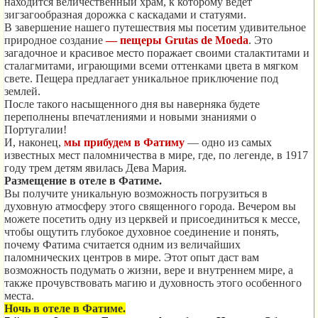
находится величественный храм, к которому ведет
зигзагообразная дорожка с каскадами и статуями.
В завершение нашего путешествия мы посетим удивительное
природное создание
— пещеры Grutas de Moeda
. Это
загадочное и красивое место поражает своими сталактитами и
сталагмитами, играющими всеми оттенками цвета в мягком
свете. Пещера предлагает уникальное приключение под
землей.
После такого насыщенного дня вы наверняка будете
переполнены впечатлениями и новыми знаниями о
Португалии!
И, наконец,
мы прибудем в Фатиму
— одно из самых
известных мест паломничества в мире, где, по легенде, в 1917
году трем детям явилась Дева Мария.
Размещение в отеле в Фатиме.
Вы получите уникальную возможность погрузиться в
духовную атмосферу этого священного города. Вечером вы
можете посетить одну из церквей и присоединиться к мессе,
чтобы ощутить глубокое духовное соединение и понять,
почему Фатима считается одним из величайших
паломнических центров в мире. Этот опыт даст вам
возможность подумать о жизни, вере и внутреннем мире, а
также прочувствовать магию и духовность этого особенного
места.
Ночь в отеле в Фатиме.