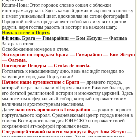
Кошта-Нова: Этот городок словно сошел с обложки
инстаграм-журнала. Здесь каждый домик выкрашен в полоску
и имеет уникальный цвет, вдохновляя на сотни фотографий.
Городской пейзаж представляет собой мозаику всех цветов
радуги, даря гостям радость и восторг на каждом шагу.
Ночь в отеле в Порту.
8-й день,
Брага — Гимарайнш — Бом Жезуш — Фатима
Завтрак в отеле.
Освобождение номеров в отеле.
Экскурсия по городкам
Брага — Гимарайнш — Бом Жезуш
— Фатима
.
Посещение Пещеры — Grutas de moeda.
Готовьтесь к насыщенному дню, ведь нас ждёт поездка по
чарующим городкам Португалии!
Начнем наше путешествие с Браги
— древнего города,
который не раз называли «Португальским Римом» благодаря
его богатой религиозной истории и множеству церквей. Здесь
мы посетим кафедральный собор, который поражает своим
величием и архитектурным наследием.
Далее
наш путь проложен в Гимарайнш
— родину первого
португальского короля. Средневековый центр города внесен в
список Всемирного наследия ЮНЕСКО и поражает своей
сохраненной атмосферой прошлых веков.
Следующей точкой нашего маршрута будет Бом Жезуш
—