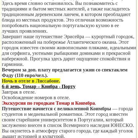
Здесь время словно остановилось. Вы познакомитесь с
традициями и бытом местных жителей, а также насладитесь
традиционным деревенским ланчем, в котором преобладают
блюда из местных продуктов. Это отличная возможность
попробовать национальную португальскую кухню в ее
лучших проявлениях.
Завершит наше путешествие Эрисейра — курортный городок,
расположенный на побережье Атлантического океана. Этот
городок известен своими живописными пляжами, идеальными
для серфинга, уютными рыбацкими домиками и прекрасной
набережной. Прогулка здесь дарит ощущение спокойствия и
гармонии.
Вечером за доп. плату предлагается ужин со спектаклем
Фаду (110 евро/чел.).
Ночь в отеле в Лиссабоне.
6-й день, Томар – Коибра - Порту
Завтрак в отеле.
Освобождение номеров в отеле.
Экскурсия по городкам Томар и Коимбра
.
Путешествие начнется с великолепной Коимбры
— города
студентов и медиевальной романтики. Этот город известен
своим старейшим университетом в Португалии, который
заслуженно внесен в список Всемирного наследия ЮНЕСКО.
Вы окунетесь в атмосферу старого города, где каждый уголок
дышит историей и культурой.