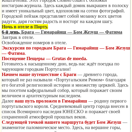
Кошта-Нова: Этот городок словно сошел с обложки
инстаграм-журнала. Здесь каждый домик выкрашен в полоску
и имеет уникальный цвет, вдохновляя на сотни фотографий.
Городской пейзаж представляет собой мозаику всех цветов
радуги, даря гостям радость и восторг на каждом шагу.
Ночь в отеле в Порту.
6-й день,
Брага — Гимарайнш — Бом Жезуш — Фатима
Завтрак в отеле.
Освобождение номеров в отеле.
Экскурсия по городкам
Брага — Гимарайнш — Бом Жезуш
— Фатима
.
Посещение Пещеры — Grutas de moeda.
Готовьтесь к насыщенному дню, ведь нас ждёт поездка по
чарующим городкам Португалии!
Начнем наше путешествие с Браги
— древнего города,
который не раз называли «Португальским Римом» благодаря
его богатой религиозной истории и множеству церквей. Здесь
мы посетим кафедральный собор, который поражает своим
величием и архитектурным наследием.
Далее
наш путь проложен в Гимарайнш
— родину первого
португальского короля. Средневековый центр города внесен в
список Всемирного наследия ЮНЕСКО и поражает своей
сохраненной атмосферой прошлых веков.
Следующей точкой нашего маршрута будет Бом Жезуш
—
знаменитое паломническое место. Здесь, на вершине горы,