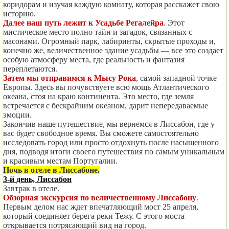
коридорам и изучая каждую комнату, которая расскажет свою
историю.
Далее наш путь лежит к
Усадьбе Регалейра
. Этот
мистическое место полно тайн и загадок, связанных с
масонами. Огромный парк, лабиринты, скрытые проходы и,
конечно же, величественное здание усадьбы — все это создает
особую атмосферу места, где реальность и фантазия
переплетаются.
Затем мы отправимся к
Мысу Рока
, самой западной точке
Европы. Здесь вы почувствуете всю мощь Атлантического
океана, стоя на краю континента. Это место, где земля
встречается с бескрайним океаном, дарит непередаваемые
эмоции.
Закончив наше путешествие, мы вернемся в Лиссабон, где у
вас будет свободное время. Вы сможете самостоятельно
исследовать город или просто отдохнуть после насыщенного
дня, подводя итоги своего путешествия по самым уникальным
и красивым местам Португалии.
Ночь в отеле в Лиссабоне.
3-й день, Лиссабон
Завтрак в отеле.
Обзорная экскурсия по величественному Лиссабону
.
Первым делом нас ждет впечатляющий мост 25 апреля,
который соединяет берега реки Тежу. С этого моста
открывается потрясающий вид на город.