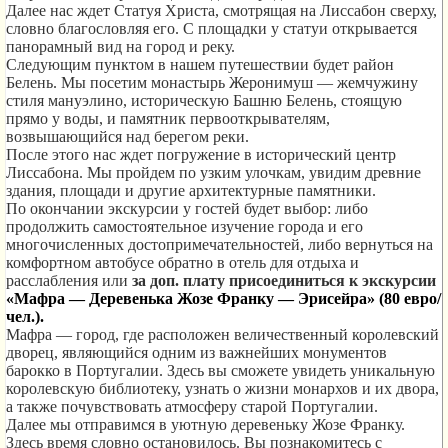
Далее нас ждет Статуя Христа, смотрящая на Лиссабон сверху,
словно благословляя его. С площадки у статуи открывается
панорамный вид на город и реку.
Следующим пунктом в нашем путешествии будет район
Белень. Мы посетим монастырь Жеронимуш — жемчужину
стиля мануэлино, историческую Башню Белень, стоящую
прямо у воды, и памятник первооткрывателям,
возвышающийся над берегом реки.
После этого нас ждет погружение в исторический центр
Лиссабона. Мы пройдем по узким улочкам, увидим древние
здания, площади и другие архитектурные памятники.
По окончании экскурсии у гостей будет выбор: либо
продолжить самостоятельное изучение города и его
многочисленных достопримечательностей, либо вернуться на
комфортном автобусе обратно в отель для отдыха и
расслабления или
за доп. плату присоединиться к экскурсии
«Мафра — Деревенька Жозе Франку — Эрисейра» (80 евро/
чел.).
Мафра — город, где расположен величественный королевский
дворец, являющийся одним из важнейших монументов
барокко в Португалии. Здесь вы сможете увидеть уникальную
королевскую библиотеку, узнать о жизни монархов и их двора,
а также почувствовать атмосферу старой Португалии.
Далее мы отправимся в уютную деревеньку Жозе Франку.
Здесь время словно остановилось. Вы познакомитесь с