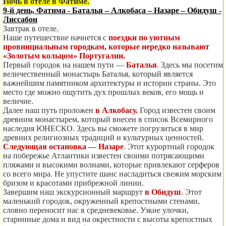
Ночь в отеле в Фатиме.
9-й день, Фатима - Баталья – Алкобаса – Назаре – Обидуш -
Лиссабон
Завтрак в отеле.
Наше путешествие начнется с
поездки по уютным
провинциальным городкам, которые нередко называют
«Золотым кольцом» Португалии.
Первый городок на нашем пути —
Баталья
. Здесь мы посетим
величественный монастырь Баталья, который является
важнейшим памятником архитектуры и истории страны. Это
место где можно ощутить дух прошлых веков, его мощь и
величие.
Далее наш путь проложен
в
Алкобасу.
Город известен своим
древним монастырем, который внесен в список Всемирного
наследия ЮНЕСКО. Здесь вы сможете погрузиться в мир
древних религиозных традиций и культурных ценностей.
Следующая остановка — Назаре
. Этот курортный городок
на побережье Атлантики известен своими потрясающими
пляжами и высокими волнами, которые привлекают серферов
со всего мира. Не упустите шанс насладиться свежим морским
бризом и красотами прибрежной линии.
Завершим наш экскурсионный маршрут
в Обидуш
. Этот
маленький городок, окруженный крепостными стенами,
словно переносит нас в средневековье. Узкие улочки,
старинные дома и вид на окрестности с высоты крепостных