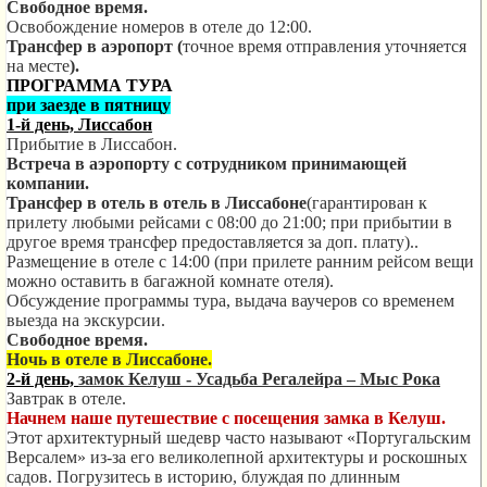
Свободное время.
Освобождение номеров в отеле до 12:00.
Трансфер в аэропорт (
точное время отправления уточняется
на месте
).
ПРОГРАММА ТУРА
при заезде в пятницу
1-й день, Лиссабон
Прибытие в Лиссабон.
Встреча в аэропорту с сотрудником принимающей
компании.
Трансфер в отель в отель в Лиссабоне
(гарантирован к
прилету любыми рейсами с 08:00 до 21:00; при прибытии в
другое время трансфер предоставляется за доп. плату)..
Размещение в отеле с 14:00 (при прилете ранним рейсом вещи
можно оставить в багажной комнате отеля).
Обсуждение программы тура, выдача ваучеров со временем
выезда на экскурсии.
Свободное время.
Ночь в отеле в Лиссабоне.
2-й день,
замок Келуш - Усадьба Регалейра – Мыс Рока
Завтрак в отеле.
Начнем наше путешествие с
посещения замка в
Келуш.
Этот архитектурный шедевр часто называют «Португальским
Версалем» из-за его великолепной архитектуры и роскошных
садов. Погрузитесь в историю, блуждая по длинным