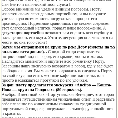
Сан-Бенто и магический мост Луиса I.
Особое внимание мы уделим винным погребам. Порту
известен своим легендарным портвейном, и вы получите
уникальную возможность погрузиться в процесс его
производства. Подземные хранилища, где веками созревает
этот благородный напиток, поразят ваше воображение. А
дегустация портвейна
позволит вам оценить всю глубину и
насыщенность его вкуса.
Учтите, дегустация оплачивается на
месте, но
она того стоит!
Затем мы отправимся на круиз по реке Дору (билеты на т/х
оплачиваются доп-но). .
С водной глади открывается
потрясающий вид на город, его крыши, мосты и холмы.
Насладитесь моментом и ощутите всю романтику Порту.
Завершим нашу экскурсию возвратом в город, где у вас будет
свободное время. Вы можете продолжить исследовать Порту
на свой вкус, посетить местные кафе или магазины, или
просто наслаждаться прогулкой по его улочкам.
За доп. плату предлагается экскурсия «Авейро — Кошта-
Нова — круиз на Гондолах» (80 евро/чел.).
Авейро: Известный как «Португальская Венеция», этот город
предлагает путешественникам уникальный опыт. Представьте
себе плавание по живописным каналам на традиционной
португальской гондоле, погружаясь в атмосферу спокойствия
и красоты.