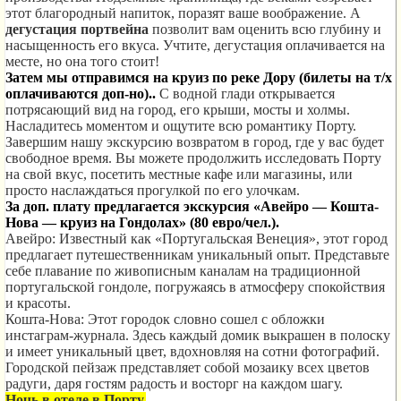
этот благородный напиток, поразят ваше воображение. А
дегустация портвейна
позволит вам оценить всю глубину и
насыщенность его вкуса.
Учтите, дегустация оплачивается на
месте, но
она того стоит!
Затем мы отправимся на круиз по реке Дору (билеты на т/х
оплачиваются доп-но)..
С водной глади открывается
потрясающий вид на город, его крыши, мосты и холмы.
Насладитесь моментом и ощутите всю романтику Порту.
Завершим нашу экскурсию возвратом в город, где у вас будет
свободное время. Вы можете продолжить исследовать Порту
на свой вкус, посетить местные кафе или магазины, или
просто наслаждаться прогулкой по его улочкам.
За доп. плату предлагается экскурсия «Авейро — Кошта-
Нова — круиз на Гондолах» (80 евро/чел.).
Авейро: Известный как «Португальская Венеция», этот город
предлагает путешественникам уникальный опыт. Представьте
себе плавание по живописным каналам на традиционной
португальской гондоле, погружаясь в атмосферу спокойствия
и красоты.
Кошта-Нова: Этот городок словно сошел с обложки
инстаграм-журнала. Здесь каждый домик выкрашен в полоску
и имеет уникальный цвет, вдохновляя на сотни фотографий.
Городской пейзаж представляет собой мозаику всех цветов
радуги, даря гостям радость и восторг на каждом шагу.
Ночь в отеле в Порту.