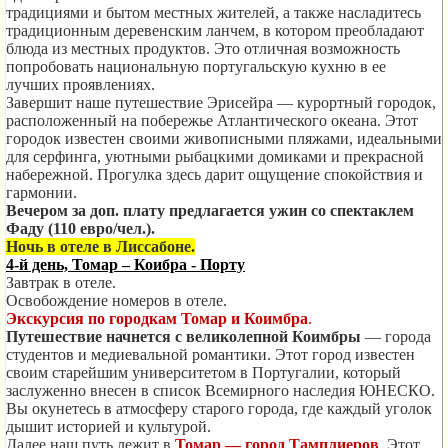
традициями и бытом местных жителей, а также насладитесь
традиционным деревенским ланчем, в котором преобладают
блюда из местных продуктов. Это отличная возможность
попробовать национальную португальскую кухню в ее
лучших проявлениях.
Завершит наше путешествие Эрисейра — курортный городок,
расположенный на побережье Атлантического океана. Этот
городок известен своими живописными пляжами, идеальными
для серфинга, уютными рыбацкими домиками и прекрасной
набережной. Прогулка здесь дарит ощущение спокойствия и
гармонии.
Вечером за доп. плату предлагается ужин со спектаклем
Фаду (110 евро/чел.).
Ночь в отеле в Лиссабоне.
4-й день, Томар – Коибра - Порту
Завтрак в отеле.
Освобождение номеров в отеле.
Экскурсия по городкам Томар и Коимбра
.
Путешествие начнется с великолепной Коимбры
— города
студентов и медиевальной романтики. Этот город известен
своим старейшим университетом в Португалии, который
заслуженно внесен в список Всемирного наследия ЮНЕСКО.
Вы окунетесь в атмосферу старого города, где каждый уголок
дышит историей и культурой.
Далее наш путь лежит в
Томар — город Тамплиеров
. Этот