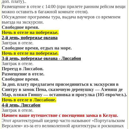
доп. плату)..
Размещение в отеле с 14:00 (при прилете ранним рейсом вещи
можно оставить в багажной комнате отеля).
Обсуждение программы тура, выдача ваучеров со временем
выезда на экскурсии.
Свободное время.
Ночь в отеле на побережье.
2-й день, побережье океана
Завтрак в отеле.
Свободное время, отдых на море.
Ночь в отеле на побережье.
3-й день, побережье океана - Лиссабон
Завтрак в отеле.
Переезд в Лиссабон.
Размещение в отеле.
Свободное время.
За доп. плату предлагаем присоединиться к экскурсии
в
Синтру в замок Пена, сказочную деревушку — Азеняш де
Мар, пляжи Гиншу — остановка и прогулка
(105 евро/чел.).
Ночь в отеле в Лиссабоне.
4-й день, Лиссабон
Завтрак в отеле.
Начнем наше путешествие с
посещения замка в
Келуш.
Этот архитектурный шедевр часто называют «Португальским
Версалем» из-за его великолепной архитектуры и роскошных