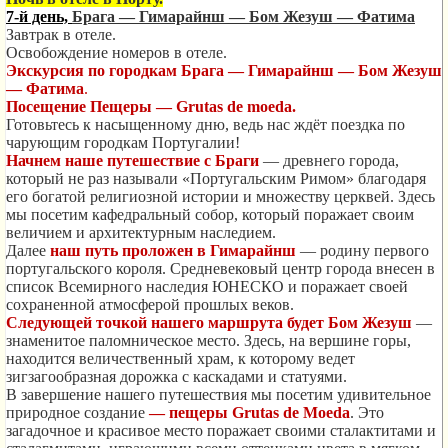
7-й день,
Брага — Гимарайнш — Бом Жезуш — Фатима
Завтрак в отеле.
Освобождение номеров в отеле.
Экскурсия по городкам
Брага — Гимарайнш — Бом Жезуш
— Фатима
.
Посещение Пещеры — Grutas de moeda.
Готовьтесь к насыщенному дню, ведь нас ждёт поездка по
чарующим городкам Португалии!
Начнем наше путешествие с Браги
— древнего города,
который не раз называли «Португальским Римом» благодаря
его богатой религиозной истории и множеству церквей. Здесь
мы посетим кафедральный собор, который поражает своим
величием и архитектурным наследием.
Далее
наш путь проложен в Гимарайнш
— родину первого
португальского короля. Средневековый центр города внесен в
список Всемирного наследия ЮНЕСКО и поражает своей
сохраненной атмосферой прошлых веков.
Следующей точкой нашего маршрута будет Бом Жезуш
—
знаменитое паломническое место. Здесь, на вершине горы,
находится величественный храм, к которому ведет
зигзагообразная дорожка с каскадами и статуями.
В завершение нашего путешествия мы посетим удивительное
природное создание
— пещеры Grutas de Moeda
. Это
загадочное и красивое место поражает своими сталактитами и