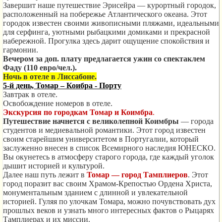
Завершит наше путешествие Эрисейра — курортный городок,
расположенный на побережье Атлантического океана. Этот
городок известен своими живописными пляжами, идеальными
для серфинга, уютными рыбацкими домиками и прекрасной
набережной. Прогулка здесь дарит ощущение спокойствия и
гармонии.
Вечером за доп. плату предлагается ужин со спектаклем
Фаду (110 евро/чел.).
Ночь в отеле в Лиссабоне.
5-й день, Томар – Коибра - Порту
Завтрак в отеле.
Освобождение номеров в отеле.
Экскурсия по городкам Томар и Коимбра
.
Путешествие начнется с великолепной Коимбры
— города
студентов и медиевальной романтики. Этот город известен
своим старейшим университетом в Португалии, который
заслуженно внесен в список Всемирного наследия ЮНЕСКО.
Вы окунетесь в атмосферу старого города, где каждый уголок
дышит историей и культурой.
Далее наш путь лежит в
Томар — город Тамплиеров
. Этот
город поразит вас своим Храмом-Крепостью Ордена Христа,
монументальным зданием с длинной и увлекательной
историей. Гуляя по улочкам Томара, можно почувствовать дух
прошлых веков и узнать много интересных фактов о Рыцарях
Тамплиерах и их миссии.