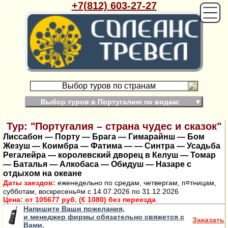
+7(812) 603-27-27
Выбор туров по странам
Выбор туров в Португалию по видам:
▼
Тур: "Португалия – страна чудес и сказок"
Лиссабон — Порту — Брага — Гимарайнш — Бом
Жезуш — Коимбра — Фатима — — Синтра — Усадьба
Регалейра — королевский дворец в Келуш — Томар
— Баталья — Алкобаса — Обидуш — Назаре с
отдыхом на океане
Даты заездов:
еженедельно по средам, четвергам, п¤тницам,
субботам, воскресень¤м с 14.07.2026 по 31.12.2026
Цена:
от 105677 руб. (€ 1080) без переезда
Напишите Ваши пожелания,
и менеджер фирмы обязательно свяжется с
Заказать
Вами.