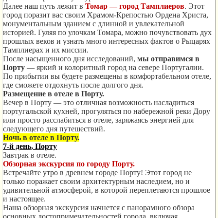
Далее наш путь лежит в
Томар — город Тамплиеров
. Этот
город поразит вас своим Храмом-Крепостью Ордена Христа,
монументальным зданием с длинной и увлекательной
историей. Гуляя по улочкам Томара, можно почувствовать дух
прошлых веков и узнать много интересных фактов о Рыцарях
Тамплиерах и их миссии.
После насыщенного дня исследований,
мы отправимся в
Порту
— яркий и колоритный город на севере Португалии.
По прибытии вы будете размещены в комфортабельном отеле,
где сможете отдохнуть после долгого дня.
Размещение в отеле в Порту.
Вечер в Порту — это отличная возможность насладиться
португальской кухней, прогуляться по набережной реки Дору
или просто расслабиться в отеле, заряжаясь энергией для
следующего дня путешествий.
Ночь в отеле в Порту.
7-й день, Порту
Завтрак в отеле.
Обзорная экскурсия
по городу Порту.
Встречайте утро в древнем городе Порту! Этот город не
только поражает своим архитектурным наследием, но и
удивительной атмосферой, в которой переплетаются прошлое
и настоящее.
Наша обзорная экскурсия начнется с панорамного обзора
основных достопримечательностей города, включая