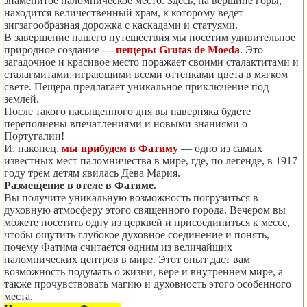
знаменитое паломническое место. Здесь, на вершине горы,
находится величественный храм, к которому ведет
зигзагообразная дорожка с каскадами и статуями.
В завершение нашего путешествия мы посетим удивительное
природное создание
— пещеры Grutas de Moeda
. Это
загадочное и красивое место поражает своими сталактитами и
сталагмитами, играющими всеми оттенками цвета в мягком
свете. Пещера предлагает уникальное приключение под
землей.
После такого насыщенного дня вы наверняка будете
переполнены впечатлениями и новыми знаниями о
Португалии!
И, наконец,
мы прибудем в Фатиму
— одно из самых
известных мест паломничества в мире, где, по легенде, в 1917
году трем детям явилась Дева Мария.
Размещение в отеле в Фатиме.
Вы получите уникальную возможность погрузиться в
духовную атмосферу этого священного города. Вечером вы
можете посетить одну из церквей и присоединиться к мессе,
чтобы ощутить глубокое духовное соединение и понять,
почему Фатима считается одним из величайших
паломнических центров в мире. Этот опыт даст вам
возможность подумать о жизни, вере и внутреннем мире, а
также прочувствовать магию и духовность этого особенного
места.