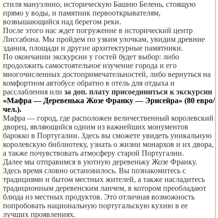
стиля мануэлино, историческую Башню Белень, стоящую
прямо у воды, и памятник первооткрывателям,
возвышающийся над берегом реки.
После этого нас ждет погружение в исторический центр
Лиссабона. Мы пройдем по узким улочкам, увидим древние
здания, площади и другие архитектурные памятники.
По окончании экскурсии у гостей будет выбор: либо
продолжить самостоятельное изучение города и его
многочисленных достопримечательностей, либо вернуться на
комфортном автобусе обратно в отель для отдыха и
расслабления или
за доп. плату присоединиться к экскурсии
«Мафра — Деревенька Жозе Франку — Эрисейра» (80 евро/
чел.).
Мафра — город, где расположен величественный королевский
дворец, являющийся одним из важнейших монументов
барокко в Португалии. Здесь вы сможете увидеть уникальную
королевскую библиотеку, узнать о жизни монархов и их двора,
а также почувствовать атмосферу старой Португалии.
Далее мы отправимся в уютную деревеньку Жозе Франку.
Здесь время словно остановилось. Вы познакомитесь с
традициями и бытом местных жителей, а также насладитесь
традиционным деревенским ланчем, в котором преобладают
блюда из местных продуктов. Это отличная возможность
попробовать национальную португальскую кухню в ее
лучших проявлениях.