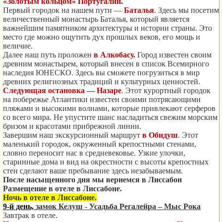
«Золотым кольцом» Португалии.
Первый городок на нашем пути —
Баталья
. Здесь мы посетим
величественный монастырь Баталья, который является
важнейшим памятником архитектуры и истории страны. Это
место где можно ощутить дух прошлых веков, его мощь и
величие.
Далее наш путь проложен
в
Алкобасу.
Город известен своим
древним монастырем, который внесен в список Всемирного
наследия ЮНЕСКО. Здесь вы сможете погрузиться в мир
древних религиозных традиций и культурных ценностей.
Следующая остановка — Назаре
. Этот курортный городок
на побережье Атлантики известен своими потрясающими
пляжами и высокими волнами, которые привлекают серферов
со всего мира. Не упустите шанс насладиться свежим морским
бризом и красотами прибрежной линии.
Завершим наш экскурсионный маршрут
в Обидуш
. Этот
маленький городок, окруженный крепостными стенами,
словно переносит нас в средневековье. Узкие улочки,
старинные дома и вид на окрестности с высоты крепостных
стен сделают ваше пребывание здесь незабываемым.
После насыщенного дня мы вернемся в Лиссабон
Размещение в отеле в Лиссабоне.
Ночь в отеле в Лиссабоне.
9-й день,
замок Келуш - Усадьба Регалейра – Мыс Рока
Завтрак в отеле.