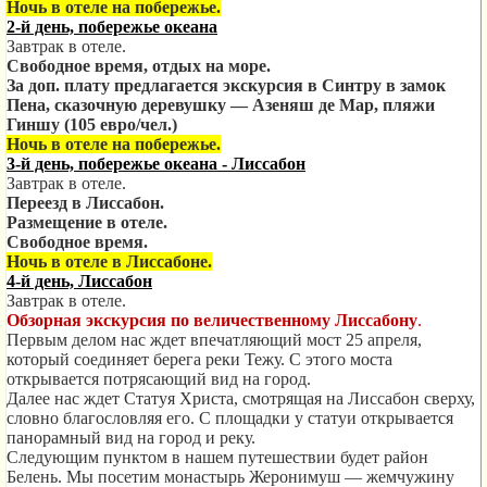
Ночь в отеле на побережье.
2-й день, побережье океана
Завтрак в отеле.
Свободное время, отдых на море.
За доп. плату предлагается экскурсия в
Синтру в
замок
Пена, сказочную деревушку
— Азеняш де
Мар, пляжи
Гиншу
(105
евро/чел.)
Ночь в отеле на побережье.
3-й день, побережье океана - Лиссабон
Завтрак в отеле.
Переезд в Лиссабон.
Размещение в отеле.
Свободное время.
Ночь в отеле в Лиссабоне.
4-й день, Лиссабон
Завтрак в отеле.
Обзорная экскурсия по величественному Лиссабону
.
Первым делом нас ждет впечатляющий мост 25 апреля,
который соединяет берега реки Тежу. С этого моста
открывается потрясающий вид на город.
Далее нас ждет Статуя Христа, смотрящая на Лиссабон сверху,
словно благословляя его. С площадки у статуи открывается
панорамный вид на город и реку.
Следующим пунктом в нашем путешествии будет район
Белень. Мы посетим монастырь Жеронимуш — жемчужину