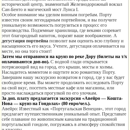
исторический центр, знаменитый Железнодорожный вокзал
Сан-Бенто и магический мост Луиса I.
Особое внимание мы уделим винным погребам. Порту
известен своим легендарным портвейном, и вы получите
уникальную возможность погрузиться в процесс его
производства. Подземные хранилища, где веками созревает
этот благородный напиток, поразят ваше воображение. А
дегустация портвейна
позволит вам оценить всю глубину и
насыщенность его вкуса.
Учтите, дегустация оплачивается на
месте, но
она того стоит!
Затем мы отправимся на круиз по реке Дору (билеты на т/х
оплачиваются доп-но).
С водной глади открывается
потрясающий вид на город, его крыши, мосты и холмы.
Насладитесь моментом и ощутите всю романтику Порту.
Завершим нашу экскурсию возвратом в город, где у вас будет
свободное время. Вы можете продолжить исследовать Порту
на свой вкус, посетить местные кафе или магазины, или
просто наслаждаться прогулкой по его улочкам.
За доп. плату предлагается экскурсия «Авейро — Кошта-
Нова — круиз на Гондолах» (80 евро/чел.).
Авейро: Известный как «Португальская Венеция», этот город
предлагает путешественникам уникальный опыт. Представьте
себе плавание по живописным каналам на традиционной
португальской гондоле, погружаясь в атмосферу спокойствия
и красоты.