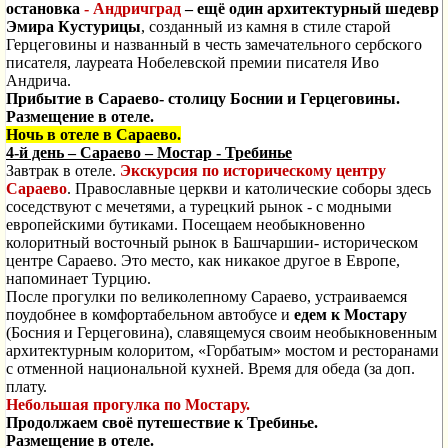
остановка
- Андричград
– ещё один архитектурный шедевр
Эмира Кустурицы
, созданный из камня в стиле старой
Герцеговины и названный в честь замечательного сербского
писателя, лауреата Нобелевской премии писателя Иво
Андрича.
Прибытие в Сараево- столицу Боснии и Герцеговины.
Размещение в отеле.
Ночь в отеле в Сараево.
4-й день
– Сараево – Мостар - Требинье
Завтрак в отеле.
Экскурсия по историческому центру
Сараево
. Православные церкви и католические соборы здесь
соседствуют с мечетями, а турецкий рынок - с модными
европейскими бутиками. Посещаем необыкновенно
колоритный восточный рынок в Башчаршии- историческом
центре Сараево. Это место, как никакое другое в Европе,
напоминает Турцию.
После прогулки по великолепному Сараево, устраиваемся
поудобнее в комфортабельном автобусе и
едем к Мостару
(Босния и Герцеговина), славящемуся своим необыкновенным
архитектурным колоритом, «Горбатым» мостом и ресторанами
с отменной национальной кухней. Время для обеда (за доп.
плату.
Небольшая прогулка по Мостару.
Продолжаем своё путешествие к Требинье.
Размещение в отеле.