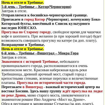
Ночь в отеле в Требинье.
5-й день
– Требинье – Котор(Черногория)
Завтрак в отеле.
Отправляемся к боснийско-черногорской границе.
Приезжаем в
город Котор
(Черногория
),
жемчужину Боко-
Которской бухты, внесённый в Список культурного
наследия ЮНЕСКО.
Прогулка по Старому городу
, свободное время для чашечки
кофе и шоппинга. При желании (и при хорошей погоде) будет
возможность совершить прогулку на катере (за доп. плату).
Возвращение в Требинье.
Ночь в отеле в Требинье.
6-й день
– Требинье –Вишеград – Мокра Гора
Завтрак в отеле.
Знакомимся с историей Требинье,
небольшого
провинциального города, расположившегося в очень
живописном месте. Красивая набережная вдоль реки
Требишница, древний арочный мост, старый город с
крепостными стенами, зеленые переулки и величественные
платаны.
Прогулка по исторической части города
.
Переезжаем
в Вишеград
- важный исторический центр на
востоке Боснии. Здесь нашу группу
ждёт прогулка на лодке
по реке Дрина
,
мимо старого моста, увековеченного в
знаменитом романе Иво Андрича «Мост на Дрине».
Обед в ресторане в заповеднике Сутьеска (за доп. плату).