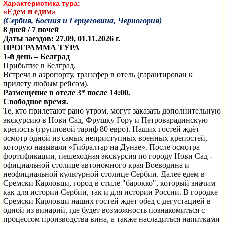
Характеристика тура:
«Едем и едим»
(Сербия, Босния и Герцеговина, Черногория)
8 дней / 7 ночей
Даты заездов: 27.09, 01.11.2026 г.
ПРОГРАММА ТУРА
1-й день
– Белград
Прибытие в Белград.
Встреча в аэропорту, трансфер в отель (гарантирован к
прилету любым рейсом).
Размещение в отеле 3* после 14:00.
Свободное время.
Те, кто прилетают рано утром, могут заказать дополнительную
экскурсию в
Нови Сад, Фрушку Гору и Петроварадинскую
крепость (групповой тариф 80 евро)
. Наших гостей ждёт
осмотр одной из самых неприступных военных крепостей,
которую называли «Гибралтар на Дунае». После осмотра
фортификации, пешеходная экскурсия по городу Нови Сад -
официальной столице автономного края Воеводина и
неофициальной культурной столице Сербии. Далее едем в
Сремски Карловци, город в стиле "барокко", который значим
как для истории Сербии, так и для истории России.
В городке
Сремски Карловци наших гостей ждет обед с дегустацией в
одной из винарий, где будет возможность познакомиться с
процессом производства вина, а также насладиться напитками