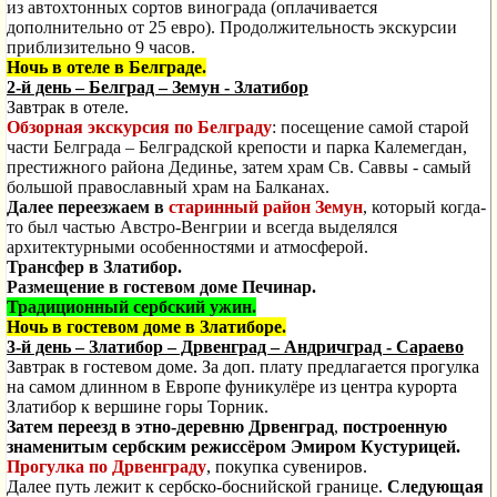
из автохтонных сортов винограда (оплачивается
дополнительно от 25 евро). Продолжительность экскурсии
при
близительно 9 часов.
Ночь в отеле в Белграде.
2-й день
– Белград – Земун - Златибор
Завтрак в отеле.
Обзорная экскурсия по Белграду
: посещение самой старой
части Белграда – Белградской крепости и парка Калемегдан,
престижного района Дединье, затем храм Св. Саввы - самый
большой православный храм на Балканах.
Далее переезжаем в
старинный район Земун
, который когда-
то был частью Австро-Венгрии и всегда выделялся
архитектурными особенностями и атмосферой.
Трансфер в Златибор.
Размещение в гостевом доме Печинар.
Традиционный сербский ужин.
Ночь в гостевом доме в Златиборе.
3-й день
– Златибор – Дрвенград – Андричград - Сараево
Завтрак в гостевом доме. За доп. плату предлагается прогулка
на самом длинном в Европе фуникулёре из центра курорта
Златибор к вершине горы Торник.
Затем переезд в этно-деревню Дрвенград
,
построенную
знаменитым сербским режиссёром Эмиром Кустурицей.
Прогулка по Дрвенграду
, покупка сувениров.
Далее путь лежит к сербско-боснийской границе.
Следующая