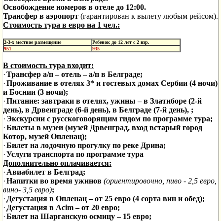
Освобождение номеров в отеле до 12:00.
Трансфер в аэропорт
(гарантирован к вылету любым рейсом).
Стоимость тура в евро на 1 чел.:
2-3-х местное размещение
Ребенок до 12 лет с 2 взр.
951
935
В стоимость тура входит:
·
Трансфер а/п – отель – а/п в Белграде;
·
Проживание в отелях 3* и гостевых домах Сербии (4 ночи)
и Боснии (3 ночи);
·
Питание: завтраки
в отелях, ужины – в Златиборе (2-й
день),
в
Дрвенграде (6-й день), в Белграде (7-й день), ;
·
Экскурсии с русскоговорящим гидом по программе тура;
·
Билеты в музеи (музей Дрвенград, вход встарый город
Котор, музей Опленац);
·
Билет на лодочную прогулку по реке Дрина;
·
Услуги транспорта по программе тура
Дополнительно оплачивается:
·
Авиабилет в Белград;
·
Напитки во время ужинов
(ориентировочно, пиво - 2,5 евро,
вино- 3,5 евро)
;
·
Дегустация в Опленац – от 25 евро (4 сорта вин и обед);
·
Дегустация в Acim – от 20 евро;
·
Билет на Шарганскую осмицу – 15 евро;