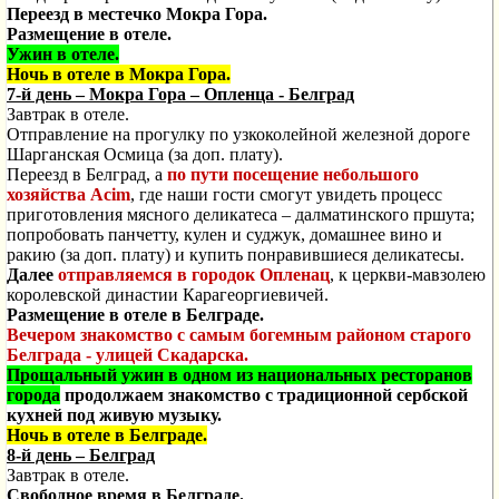
Переезд в местечко Мокра Гора.
Размещение в отеле.
Ужин в отеле.
Ночь в отеле в Мокра Гора.
7-й день
– Мокра Гора – Опленца - Белград
Завтрак в отеле.
Отправление на прогулку по узкоколейной железной дороге
Шарганская Осмица (за доп. плату).
Переезд в Белград, а
по пути посещение небольшого
хозяйства
Acim
,
где наши гости смогут увидеть процесс
приготовления мясного деликатеса – далматинского пршута;
попробовать панчетту, кулен и суджук, домашнее вино и
ракию
(за доп. плату)
и купить понравившиеся деликатесы
.
Далее
отправляемся в городок Опленац
, к церкви-мавзолею
королевской династии Карагеоргиевичей.
Размещение в отеле в Белграде.
Вечером знакомство с самым богемным районом старого
Белграда - улицей Скадарска.
Прощальный ужин в одном из национальных ресторанов
города
продолжаем знакомство с традиционной сербской
кухней под живую музыку.
Ночь в отеле в Белграде.
8-й день
– Белград
Завтрак в отеле.
Свободное время в Белграде.