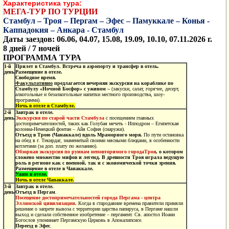
Характеристика тура:
МЕГА-ТУР ПО ТУРЦИИ
Стамбул – Троя – Пергам – Эфес – Памуккале – Конья -
Каппадокия – Анкара - Стамбул
Даты заездов:
06.06, 04.07, 15.08, 19.09, 10.10, 07.11
.
202
6
г.
8 дней / 7 ночей
ПРОГРАММА ТУРА
1
-й
Прилет в Стамбул. Встреча в аэропорту и трансфер в отель.
день
Размещение в отеле.
Свободное время.
Факультативно
предлагается вечерняя экскурсия на кораблике по
Стамбулу «Ночной Босфор» с ужином –
(закуски, салат, горячее, десерт,
алкогольные и безалкогольные напитки местного производства, шоу-
программа).
Ночь в отеле в Стамбуле.
2
-й
Завтрак в отеле.
день
Экскурсия по старой части Стамбула
с посещением главных
достопримечателностей, таких как Голубая мечеть - Ипподром – Египетская
колонна-Немецкий фонтан – Айя София (снаружи).
Отъезд в Трою (Чанаккале) вдоль Мраморного моря.
По пути остановка
на обед в г. Текирдаг, знаменитый своими мясными блюдами, в особенности
котлетами (за доп. плату по желанию).
Oбзорная экскурсия по руинам неповторимого городаТроя
, о котором
сложено множество мифов и легенд. В древности Троя играла ведущую
роль в регионе как с военной, так и с экономической точки зрения.
Размещение в отеле в Чанаккале.
Ужин в отеле.
Ночь в отеле Чанаккале.
3
-й
Завтрак в отеле.
день
Отъезд в
Пергам
.
Посещение достопримечательностей города Пергама - центра
Эллинской цивилизации.
Когда в стародавние времена правители приняли
решение о запрете вывоза с территории царства папируса, в Пергаме нашли
выход и сделали собственное изобретение – пергамент. Св. апостол Иоанн
Богослов упоминает Пергамскую Церковь в Апокалипсисе.
Переезд в Эфес
.