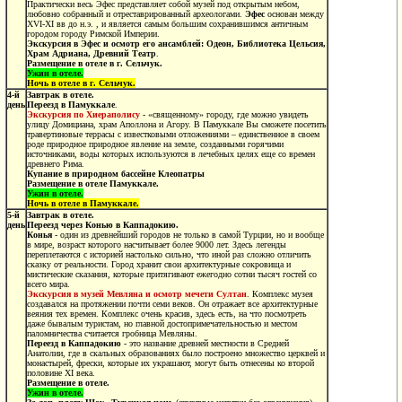
Практически весь Эфес представляет собой музей под открытым небом,
любовно собранный и отреставрированный археологами.
Эфес
основан между
XVI-XI вв до н.э. , и является самым большим сохранившимся античным
городом городу Римской Империи.
Экскурсия в Эфес и осмотр его ансамблей:
Одеон, Библиотека Цельсия,
Храм Адриана, Древний Театр
.
Размещение в отеле в г. Сельчук.
Ужин в отеле.
Ночь в отеле в г. Сельчук.
4
-й
Завтрак в отеле.
день
Переезд
в Памуккале
.
Экскурсия по
Хиераполису
- «священному» городу, где можно увидеть
улицу Домициана, храм Аполлона и Агору. В Памуккале Вы сможете посетить
травертиновые террасы с известковыми отложениями – единственное в своем
роде природное природное явление на земле, созданными горячими
источниками, воды которых используются в лечебных целях еще со времен
древнего Рима.
Купание в природном бассейне Клеопатры
Размещение в отеле Памуккале.
Ужин в отеле.
Ночь в отеле в Памуккале.
5
-й
Завтрак в отеле.
день
Переезд через Конью в Каппадокию.
Конья
- один из древнейший городов не только в самой Турции, но и вообще
в мире, возраст которого насчитывает более 9000 лет. Здесь легенды
переплетаются с историей настолько сильно, что иной раз сложно отличить
сказку от реальности. Город хранит свои архитектурные сокровища и
мистические сказания, которые притягивают ежегодно сотни тысяч гостей со
всего мира.
Экскурсия в музей Мевляна и осмотр мечети Султан
. Комплекс музея
создавался на протяжении почти семи веков. Он отражает все архитектурные
веяния тех времен. Комплекс очень красив, здесь есть, на что посмотреть
даже бывалым туристам, но главной достопримечательностью и местом
паломничества считается гробница Мевляны.
Переезд в Каппадокию
- это название древней местности в Средней
Анатолии, где в скальных образованиях было построено множество церквей и
монастырей, фрески, которые их украшают, могут быть отнесены ко второй
половине XI века.
Размещение в отеле.
Ужин в отеле.