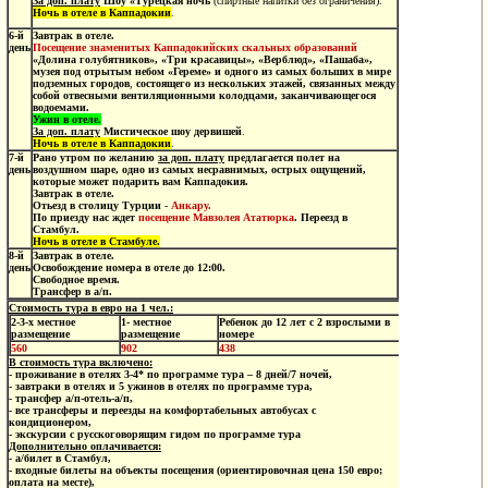
За доп. плату
Шоу «Турецкая ночь
(спиртные напитки без ограничения).
Ночь в отеле в Каппадокии
.
6
-й
Завтрак в отеле.
день
Посещение знаменитых Каппадокийских скальных образований
«Долина голубятников», «Три красавицы», «Верблюд», «Пашаба»,
музея под отрытым небом «Гереме» и одного из самых больших в мире
подземных городов
,
состоящего из нескольких этажей, связанных между
собой отвесными вентиляционными колодцами, заканчивающегося
водоемами.
Ужин в отеле.
За доп. плату
Мистическое шоу дервишей
.
Ночь в отеле в Каппадокии
.
7
-й
Рано утром по желанию
за доп. плату
предлагается полет на
день
воздушном шаре, одно из самых несравнимых, острых ощущений,
которые может подарить вам Каппадокия.
Завтрак в отеле.
Отьезд в столицу Турции
-
Анкару.
По приезду нас ждет
посещение Мавзолея Ататюрка
.
Переезд в
Стамбул.
Ночь в отеле в Стамбуле.
8-й
Завтрак в отеле.
день
Освобождение номера в отеле до 12:00.
Свободное время.
Трансфер в а/п.
Стоимость тура в евро на 1 чел.:
2-3-х местное
1- местное
Ребенок до 12 лет с 2 взрослыми в
размещение
размещение
номере
560
902
438
В стоимость тура включено:
- проживание в отелях 3-4* по программе тура – 8 дней/7 ночей,
- завтраки в отелях и 5 ужинов в отелях по программе тура,
- трансфер а/п-отель-а/п,
- все трансферы и переезды на комфортабельных автобусах с
кондиционером,
- экскурсии с русскоговорящим гидом по программе тура
Дополнительно оплачивается:
- а/билет в Стамбул,
- входные билеты на объекты посещения (ориентировочная цена 150 евро;
оплата на месте),