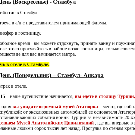
День (Воскресенье) - Стамбул
ибытие в Стамбул.
треча в а/п с представителем принимающей фирмы.
ансфер в гостиницу.
ободное время - вы можете отдохнуть, принять ванну и поужинат
сле этого прогуляйтесь в районе возле гостиницы, только совсем
тешествие для вас начинается завтра.
чь в отеле в Стамбуле.
День (Понедельник) – Стамбул- Анкара
втрак в отеле.
:15 –
наше
путешествие начинается,
вы едете в столицу Турции
годня
вы увидите огромный музей Ататюрка
– место, где собр
спубликой: от эксклюзивных автомобилей ее основателя Ататюр
сстанавливающих события войны Турции за независимость 20-хх
сещаем Музей Анатолийских Цивилизаций
, где вы впервые в
еланные людьми сорок тысяч лет назад. Прогулка по стенам крепо