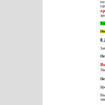
на
гд
х
зр
Уж
Но
8 
За
Пе
Вы
Ув
Пе
Вр
Вы
за