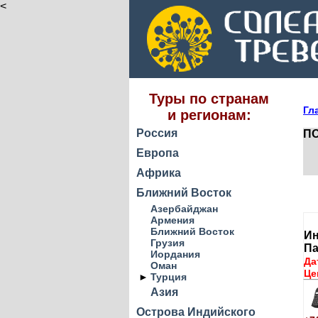
<
Туры по странам
Гл
и регионам:
Россия
ПО
Европа
Африка
Ближний Восток
Азербайджан
Армения
Ближний Восток
Ин
Грузия
Па
Иордания
Да
Оман
Це
►
Турция
Азия
Острова Индийского