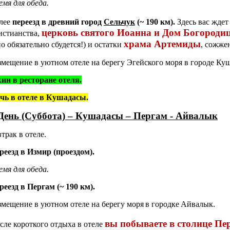
емя для обеда.
лее
переезд в древний город
Сельчук
(~ 190
км).
Здесь вас ждет
церковь святого Иоанна
и
Дом Богороди
истианства,
храма Артемиды
но обязательно сбудется!) и остатки
, сожже
змещение в
уютном отеле на берегу Эгейского моря в
городе Ку
ин в ресторане отеля.
чь в отеле в Кушадасы.
День (Суббота) – Кушадасы – Пергам - Айвалык
втрак в отеле.
реезд в Измир (проездом).
емя для обеда.
реезд в Пергам
(~ 190
км).
змещение
в уютном отеле на берегу моря
в городке
Айвалык.
вы побываете в столице
Пер
сле короткого отдыха в отеле