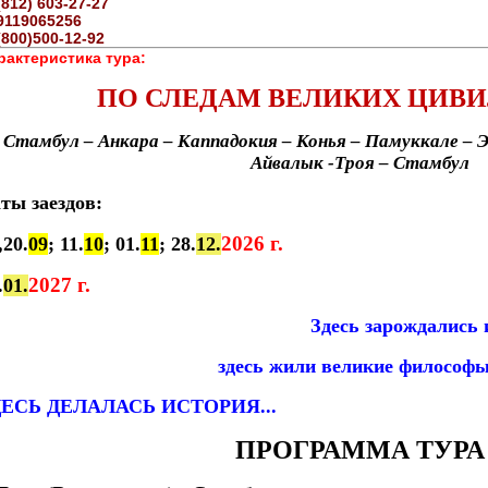
(812) 603-27-27
9119065256
(800)500-12-92
рактеристика тура:
ПО СЛЕДАМ ВЕЛИКИХ ЦИВ
Стамбул – Анкара – Каппадокия – Конья – Памуккале – Э
Айвалык -Троя – Стамбул
ты заездов:
202
6
г.
,2
0
.
09
;
11
.
10
; 0
1
.
11
; 28.
12.
202
7
г.
.
01.
Здесь
зарождались 
здесь жили великие философ
ДЕСЬ ДЕЛАЛАСЬ ИСТОРИЯ...
ПРОГРАММА ТУРА