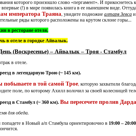
звания которого произошло слово «пергамент». И прикоснетесь к
е впервые (!) в мире появилась книга в ее нынешнем виде. Отту
рам императора Траяна
, увидите подножие
алтаря Зевса
и
ительные ряды которого расположены на крутом склоне горы...
ин в ресторане отеля.
чь в отеле в городке Айвалык.
День (Воскресенье) – Айвалык – Троя - Стамбул
втрак в отеле.
реезд в легендарную Трою
(~
14
5
км).
 побываете в той самой
Трое
,
которую захватили благод
идите поле, по которому Ахилл волочил за своей колес­ницей тел
Вы пересечете
пролив Дард
реезд в Стамбул
(~
360
км).
емя для обеда.
 попадете в Новый а/п Стам­була ориентировочно в
19:00 – 20:00
кончится.