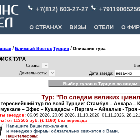
+7(812) 603-27-27
+7911906525
О СТРАНАХ
ВИЗЫ
ОТЕЛИ
О ФИ
/
/
авная
Ближний Восток
Турция
Описание тура
ИСК ТУРА
Страна:
Ви
Длительность:
Дата заезда:
Выбор туров в Турцию по видам:
Тур: "По следам великих циви
тереснейший тур по всей Турции: Стамбул – Анкара – 
муккале – Эфес – Кушадасы - Пергам – Айвалык - Троя 
ты заездов:
06.09.2026, 20.09.2026, 11.10.2026, 01.11.2026, 28.12
на:
от 113505 руб. (€ 1160) без переезда
Напишите Ваши пожелания,
и менеджер фирмы обязательно свяжется с Вами.
Наши телефоны: