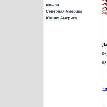
+7
океана
+7
+7
Северная Америка
Ха
Южная Америка
Да
0
6
0
3
З