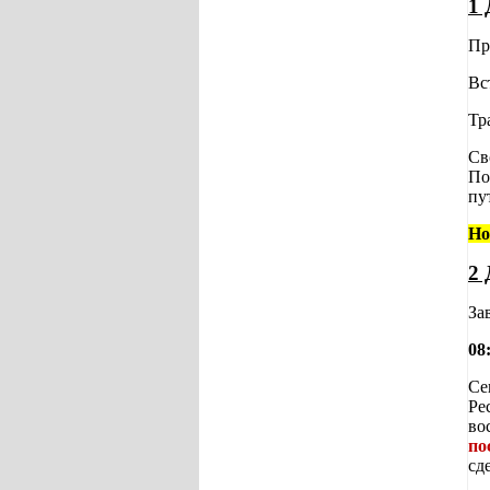
1 
Пр
Вс
Тр
Св
По
пу
Но
2 
За
08
Се
Ре
во
по
сд