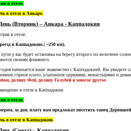
ин в отеле.
чь в отеле в Анкаре.
День (Вторник) – Анкара - Каппадокия
втрак в отеле.
реезд
в
Каппадокию
.
(
~
250
км).
 пути у вас будет остановка на берегу второго по величине солен
авится своими фламинго.
годня начинается ваше знакомство с Каппадокией
. Вы увидите с
ромное горное плато, усыпанное церквями, монастырями и домам
бви, долину Фей, долину Голубей и многое другое.
змещение в отеле в Каппадокии
ин в отеле.
чером, за доп. плату вам предложат посетить танец Дервишей
чь в отеле в Каппадокии.
День (Среда) – Каппадокия