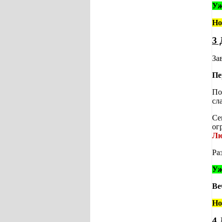
Уж
Но
3 
За
Пе
По
сл
Се
ог
Лю
Ра
Уж
Ве
Но
4 