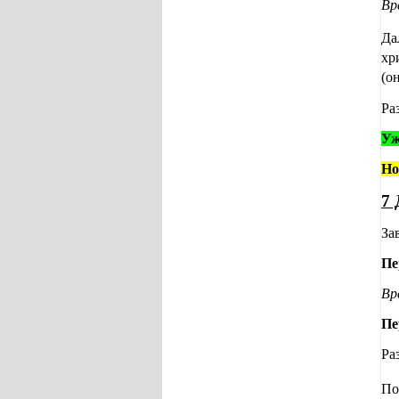
Вр
Да
хр
(о
Ра
Уж
Но
7 
За
Пе
Вр
Пе
Ра
По