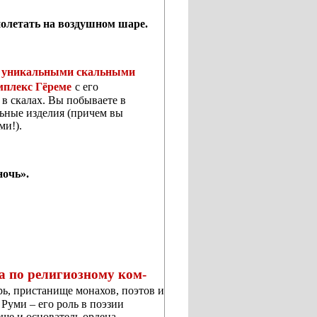
полетать на воздушном шаре.
 с уникальными скальными
мплекс Гёреме
с его
в скалах. Вы побываете в
льные изделия (причем вы
ми!).
ночь».
а по
религиозному ком­
ь, пристанище монахов, поэтов и
Руми – его роль в поэзии
еще и основатель ордена