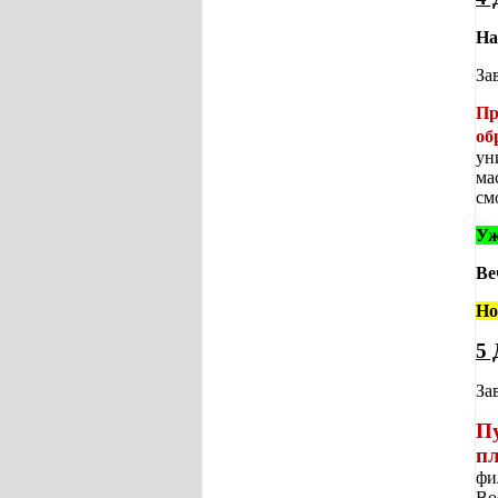
На
За
Пр
об
ун
ма
см
Уж
Ве
Но
5 
За
П
п
фи
Во