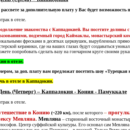
 рассвете за дополнительную плату у Вас будет возможность 
втрак в отеле.
одолжение знакомства с Каппадокией. Вы посетите долины
разованиями, подземный
город Каймаклы
,
монастырский ко
икальными фресками в десятках церквушек, вырубленных прямо 
стерской керамики, где на ваших глазах будут создаваться уника
ожете попробовать сделать вазу на гончарном
круге своими рука
ин в отеле.
чером, за доп. плату вам предложат посетить шоу «Турецкая 
чь в отеле в Каппадокии.
День (Четверг) – Каппадокия - Кония - Памуккале
втрак в отеле.
утешествие в Конию
–
прогулк
(~220
км),
после которого
лексу Мевляна
.
Мевляна
– старинный восточный монастыр
лософов. Центр суффийской культуры. Его основал сам Мевляна 
стока велика так же, как Пушкина – в русской. Только Руми это 