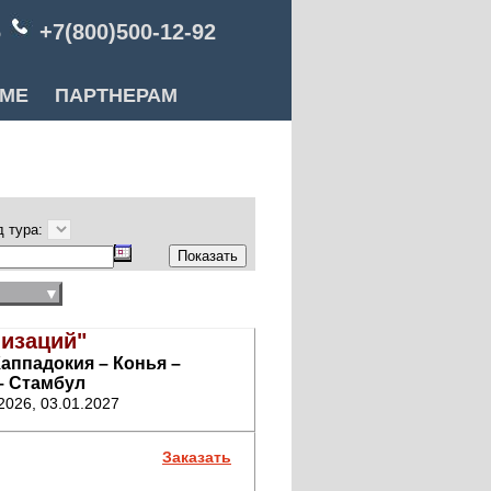
6
+7(800)500-12-92
РМЕ
ПАРТНЕРАМ
д тура:
▼
лизаций"
Каппадокия – Конья –
– Стамбул
.2026, 03.01.2027
Заказать