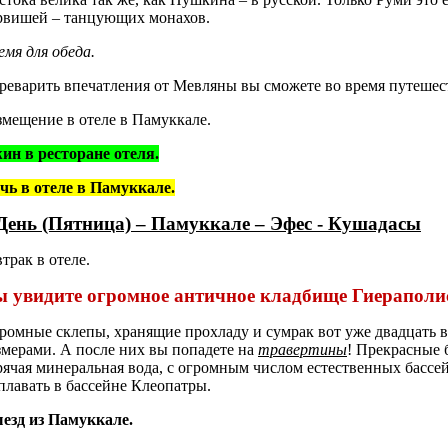
рвишей – танцующих монахов.
емя для обеда.
реварить впечатления от Мев­ляны вы сможете во время путешес
змещение в отеле в Памуккале.
ин в ресторане отеля.
чь в отеле в Памуккале.
День (Пятница) – Памуккале – Эфес - Кушадасы
втрак в отеле.
 увидите огромное античное кладбище
Гиераполи
­ромные склепы, хранящие прохладу и сумрак вот уже двадцать в
змерами. А после них вы попадете на
траверти­ны
! Прекрасные 
рячая минеральная вода, с огромным числом естественных бассейн
плавать в бассейне Клеопатры.
езд из Памуккале.