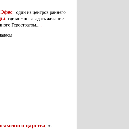
Эфес
- один из центров раннего
цы
,
где можно загадать желание
нного Геростратом...
.
шадасы
.
гамского царства
, от