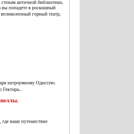
 сте­нам античной библиотеки,
да вы попадете в роскошный
 великолепный горный театр,
аря хитроум­ному Одиссею.
.
о Гектора
.
анеллы.
,
где ваше путешествие