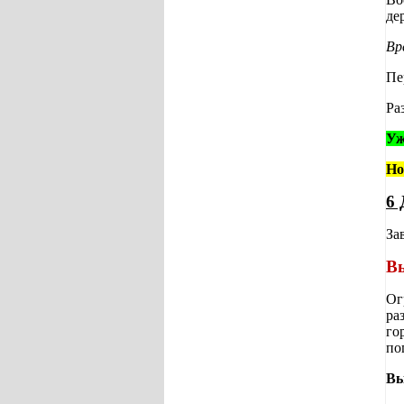
де
Вр
Пе
Ра
Уж
Но
6 
За
Вы
Ог
ра
го
по
Вы