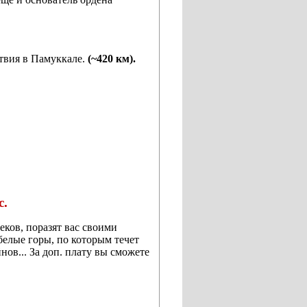
твия в
Памуккале
.
(~4
20
км).
с.
еков, поразят вас своими
белые горы, по которым течет
ов... За доп. плату
вы сможете