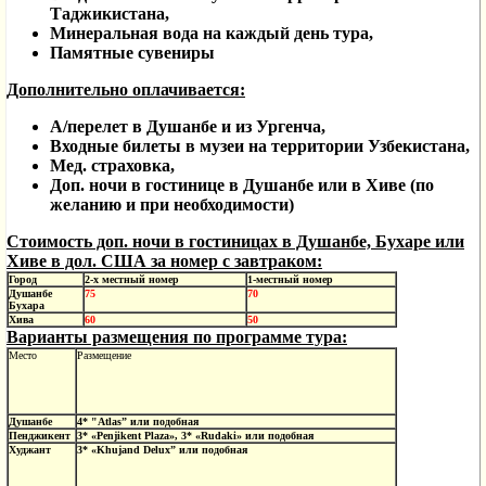
Таджикистана,
Минеральная вода на каждый день тура,
Памятные сувениры
Дополнительно оплачивается:
А/перелет в Душанбе и из Ургенча,
Входные билеты в музеи на территории Узбекистана,
Мед. страховка,
Доп. ночи в гостинице в Душанбе или в Хиве (по
желанию и при необходимости)
Стоимость доп. ночи в гостиницах в Душанбе, Бухаре или
Хиве в дол. США за номер с завтраком:
Город
2-х местный номер
1-местный номер
Душанбе
75
70
Бухара
Хива
60
50
Варианты размещения по программе тура:
Место
Размещение
Душанбе
4*
"Atlas”
или подобная
Пенджикент
3* «Penjikent Plaza», 3* «Rudaki» или подобная
Худжант
3* «
Khujand Delux”
или подобная