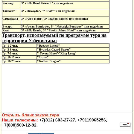
Коканд
3* «
Silk
Road
Kokand
”
или подобная
Ташкент
3* «
Huvaydo”, 3* "Sato”
или подобная
Самарканд
3* «Arba Hotel”, 3* «Jahon Palace» или подобная
Бухара
3* «Ayvan Boutique», 3* "Nostalgia Boutique” или подобная
Хива
3* «Silk Road», 3* "Shokh Jahon Hotel” или подобная
Транспорт, используемый по программе тура на
территории Узбекистана:
Гр. 1-2 чел.
"Daewoo Lacetti”
Гр. 3-6 чел.
"Hyundai Grand Starex”
Гр. 7-9 чел.
" Toyota Hiace”/”King Long”
Гр. 10-15 чел.
”Eurise”
Гр. 16-25 чел.
"Golden Dragon”
Открыть бланк заказа тура
Наши телефоны:
+7(812) 603-27-27, +79119065256,
+7(800)500-12-92.