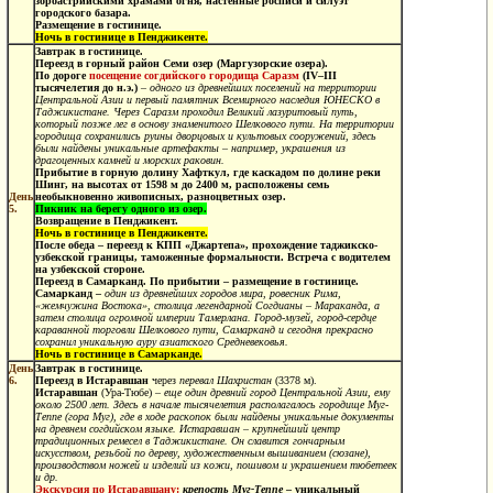
зороастрийскими храмами огня, настенные росписи и силуэт
городского базара.
Размещение в гостинице.
Ночь в гостинице в Пенджикенте.
Завтрак в гостинице.
Переезд в горный район Семи озер (Маргузорские озера).
По дороге
посещение согдийского городища Саразм
(IV–III
тысячелетия до н.э.)
–
одного из древнейших поселений на территории
Центральной Азии и первый памятник Всемирного наследия ЮНЕСКО в
Таджикистане. Через Саразм проходил Великий лазуритовый путь,
который позже лег в основу знаменитого Шелкового пути. На территории
городища сохранились руины дворцовых и культовых сооружений, здесь
были найдены уникальные артефакты – например, украшения из
драгоценных камней и морских раковин
.
Прибытие в горную долину Хафткул, где каскадом по долине реки
Шинг, на высотах от 1598 м до 2400 м, расположены семь
День
необыкновенно живописных, разноцветных озер.
5.
Пикник на берегу одного из озер.
Возвращение в Пенджикент.
Ночь в гостинице в Пенджикенте.
После обеда – переезд к КПП «Джартепа», прохождение таджикско-
узбекской границы, таможенные формальности. Встреча с водителем
на узбекской стороне.
Переезд в Самарканд. По прибытии – размещение в гостинице.
Самарканд –
один из древнейших городов мира, ровесник Рима,
«жемчужина Востока», столица легендарной Согдианы – Мараканда, а
затем столица огромной империи Тамерлана. Город-музей, город-сердце
караванной торговли Шелкового пути, Самарканд и сегодня прекрасно
сохранил уникальную ауру азиатского Средневековья.
Ночь в гостинице в Самарканде.
День
Завтрак в гостинице.
6.
Переезд в Истаравшан
через
перевал Шахристан
(3378 м).
Истаравшан
(Ура-Тюбе) –
еще один древний город Центральной Азии, ему
около 2500 лет. Здесь в начале тысячелетия располагалось городище Муг-
Теппе (гора Муг), где в ходе раскопок были найдены уникальные документы
на древнем согдийском языке. Истаравшан – крупнейший центр
традиционных ремесел в Таджикистане. Он славится гончарным
искусством, резьбой по дереву, художественным вышиванием (сюзане),
производством ножей и изделий из кожи, пошивом и украшением тюбетеек
и др.
Экскурсия по Истаравшану:
крепость Муг-Теппе
– уникальный