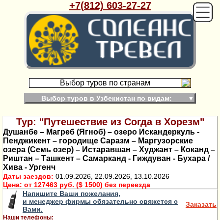
+7(812) 603-27-27
Выбор туров по странам
Выбор туров в Узбекистан по видам:
▼
Тур: "Путешествие из Согда в Хорезм"
Душанбе – Магреб (Ягноб) – озеро Искандеркуль -
Пенджикент – городище Саразм – Маргузорские
озера (Семь озер) – Истаравшан – Худжант – Коканд –
Риштан – Ташкент – Самарканд - Гиждуван - Бухара /
Хива - Ургенч
Даты заездов:
01.09.2026, 22.09.2026, 13.10.2026
Цена:
от 127463 руб. ($ 1500) без переезда
Напишите Ваши пожелания,
и менеджер фирмы обязательно свяжется с
Заказать
Вами.
Наши телефоны: