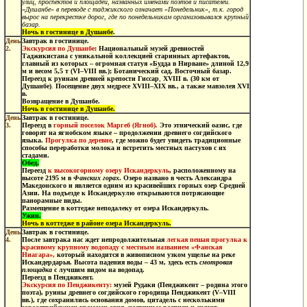
улиц, проспектов и площадей, названных именами поэтов и писателей.
«Душанбе» в переводе с таджикского означает «Понедельник», т.к. город
вырос на перекрестке дорог, где по понедельникам организовывался крупный
базар.
Ночь в гостинице в Душанбе
.
День
Завтрак в гостинице.
2.
Экскурсия по Душанбе
:
Национальный музей древностей
Таджикистана
с уникальной коллекцией старинных артефактов,
главный из которых – огромная статуя «Будда в Нирване» длиной 12,9
м и весом 5,5 т (
VI
–
VIII
вв.);
Ботанический сад, Восточный базар.
Переезд к руинам древней крепости Гиссар
,
XVIII
в. (30 км от
Душанбе)
.
Посещение двух медресе
XVIII
–
XIX
вв., а также мавзолея
XVI
в.
Возвращение в Душанбе.
Ночь в гостинице в Душанбе.
День
Завтрак в гостинице.
3.
Переезд
в
горный поселок Маргеб (Ягноб).
Это этнический оазис, где
говорят на ягнобском языке – продолжении древнего согдийского
языка.
Прогулка по деревне
, где можно будет увидеть традиционные
способы переработки молока и встретить местных пастухов с их
стадами.
Обед.
Переезд
к высокогорному озеру Искандеркуль
, расположенному на
высоте 2195 м в
Фанских горах
. Озеро названо в честь Александра
Македонского и является одним из красивейших горных озер Средней
Азии. На подъезде к Искандеркулю открываются потрясающие
панорамные виды.
Размещение в коттедже неподалеку от озера Искандеркуль.
Ужин.
Ночь в коттедже в районе озера Искандеркуль.
День
Завтрак в гостинице.
4.
После завтрака нас ждет непродолжительная
легкая
пешая прогулка к
красивому крупному водопаду
с местным названием
«Фанская
Ниагара»,
который находится в живописном узком ущелье на реке
Искандердарья. Высота падения воды – 43 м, здесь есть
смотровая
площадка
с лучшим видом на водопад.
Переезд в Пенджикент.
Экскурсия по Пенджикенту:
музей Рудаки (Пенджикент – родина этого
поэта), руины древнего согдийского городища Пенджикент (V–VIII
вв.), где сохранились основания домов, цитадель с несколькими