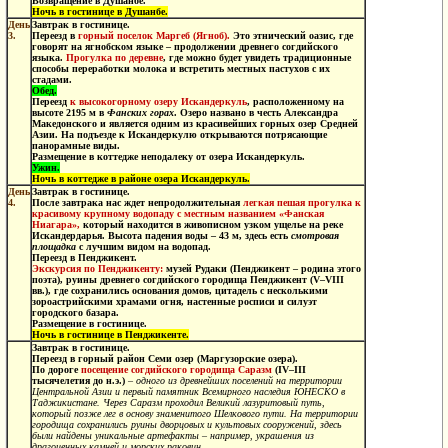
Возвращение в Душанбе.
Ночь в гостинице в Душанбе.
День
Завтрак в гостинице.
3.
Переезд
в
горный поселок Маргеб (Ягноб).
Это этнический оазис, где
говорят на ягнобском языке – продолжении древнего согдийского
языка.
Прогулка по деревне
, где можно будет увидеть традиционные
способы переработки молока и встретить местных пастухов с их
стадами.
Обед.
Переезд
к высокогорному озеру Искандеркуль
, расположенному на
высоте 2195 м в
Фанских горах
. Озеро названо в честь Александра
Македонского и является одним из красивейших горных озер Средней
Азии. На подъезде к Искандеркулю открываются потрясающие
панорамные виды.
Размещение в коттедже неподалеку от озера Искандеркуль.
Ужин.
Ночь в коттедже в районе озера Искандеркуль.
День
Завтрак в гостинице.
4.
После завтрака нас ждет непродолжительная
легкая
пешая прогулка к
красивому крупному водопаду
с местным названием
«Фанская
Ниагара»,
который находится в живописном узком ущелье на реке
Искандердарья. Высота падения воды – 43 м, здесь есть
смотровая
площадка
с лучшим видом на водопад.
Переезд в Пенджикент.
Экскурсия по Пенджикенту:
музей Рудаки (Пенджикент – родина этого
поэта), руины древнего согдийского городища Пенджикент (V–VIII
вв.), где сохранились основания домов, цитадель с несколькими
зороастрийскими храмами огня, настенные росписи и силуэт
городского базара.
Размещение в гостинице.
Ночь в гостинице в Пенджикенте.
Завтрак в гостинице.
Переезд в горный район Семи озер (Маргузорские озера).
По дороге
посещение согдийского городища Саразм
(IV–III
тысячелетия до н.э.)
–
одного из древнейших поселений на территории
Центральной Азии и первый памятник Всемирного наследия ЮНЕСКО в
Таджикистане. Через Саразм проходил Великий лазуритовый путь,
который позже лег в основу знаменитого Шелкового пути. На территории
городища сохранились руины дворцовых и культовых сооружений, здесь
были найдены уникальные артефакты – например, украшения из
драгоценных камней и морских раковин
.