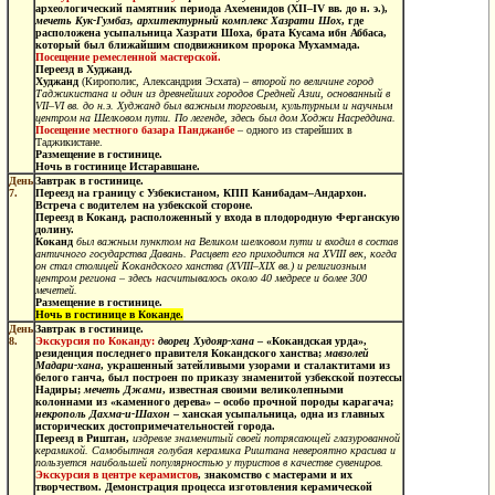
археологический памятник периода Ахеменидов (ХII–IV вв. до н. э.),
мечеть Кук-Гумбаз, архитектурный комплекс Хазрати Шох
, где
расположена усыпальница Хазрати Шоха, брата Кусама ибн Аббаса,
который был ближайшим сподвижником пророка Мухаммада.
Посещение ремесленной мастерской.
Переезд в Худжанд.
Худжанд
(Кирополис, Александрия Эсхата) –
второй по величине город
Таджикистана и один из древнейших городов Средней Азии, основанный в
VII–VI вв. до н.э. Худжанд был важным торговым, культурным и научным
центром на Шелковом пути. По легенде, здесь был дом Ходжи Насреддина.
Посещение местного базара Панджанбе
– одного из старейших в
Таджикистане.
Размещение в гостинице.
Ночь в гостинице Истаравшане.
День
Завтрак в гостинице.
7.
Переезд на границу с Узбекистаном, КПП Канибадам–Андархон.
Встреча с водителем на узбекской стороне.
Переезд в Коканд
, расположенный у входа в плодородную Ферганскую
долину.
Коканд
был важным пунктом на Великом шелковом пути и входил в состав
античного государства Давань. Расцвет его приходится на XVIII век, когда
он стал
столицей Кокандского ханства (XVIII–XIX вв.) и религиозным
центром региона – здесь насчитывалось
около
40
медресе и более 300
мечетей.
Размещение в гостинице.
Ночь в гостинице в Коканде.
День
Завтрак в гостинице.
8.
Экскурсия по Коканду:
дворец Худояр-хана
– «Кокандская урда»,
резиденция последнего правителя Кокандского ханства;
мавзолей
Мадари-хана
, украшенный затейливыми узорами и сталактитами из
белого ганча, был построен по приказу знаменитой узбекской поэтессы
Надиры;
мечеть Джами
, известная своими великолепными
колоннами из «каменного дерева» – особо прочной породы карагача;
некрополь Дахма-и-Шахон
– ханская усыпальница, одна из главных
исторических достопримечательностей города.
Переезд в
Риштан,
издревле знаменитый своей потрясающей глазурованной
керамикой. Самобытная голубая керамика Риштана невероятно красива и
пользуется наибольшей популярностью у туристов в качестве сувениров.
Экскурсия в центре керамистов
, знакомство с мастерами и их
творчеством. Демонстрация процесса изготовления керамической