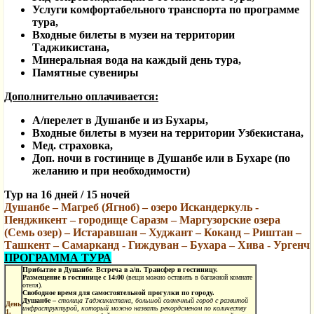
Услуги комфортабельного транспорта по программе
тура,
Входные билеты в музеи на территории
Таджикистана,
Минеральная вода на каждый день тура,
Памятные сувениры
Дополнительно оплачивается:
А/перелет в Душанбе и из Бухары,
Входные билеты в музеи на территории Узбекистана,
Мед. страховка,
Доп. ночи в гостинице в Душанбе или в Бухаре (по
желанию и при необходимости)
Тур на 16 дней / 15 ночей
Душанбе – Магреб (Ягноб) – озеро Искандеркуль -
Пенджикент – городище Саразм – Маргузорские озера
(Семь озер) – Истаравшан – Худжант – Коканд – Риштан –
Ташкент – Самарканд - Гиждуван – Бухара – Хива - Ургенч
ПРОГРАММА ТУРА
Прибытие в Душанбе
.
Встреча в а/п. Трансфер в гостиницу.
Размещение в гостинице с 14:00
(вещи можно оставить в багажной комнате
отеля).
Свободное время для самостоятельной прогулки по городу.
Душанбе –
столица Таджикистана, большой
солнечный
город с развитой
День
инфраструктурой, который можно назвать рекордсменом по количеству
1.