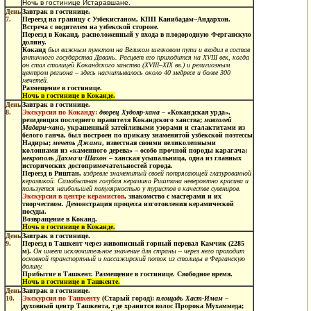
Ночь в гостинице Истаравшане.
День
Завтрак в гостинице.
7.
Переезд на границу с Узбекистаном, КПП Канибадам–Андархон.
Встреча с водителем на узбекской стороне.
Переезд в Коканд
, расположенный у входа в плодородную Ферганскую
долину.
Коканд
был важным пунктом на Великом шелковом пути и входил в состав
античного государства Давань. Расцвет его приходится на XVIII век, когда
он стал
столицей Кокандского ханства (XVIII–XIX вв.) и религиозным
центром региона – здесь насчитывалось
около
40
медресе и более 300
мечетей.
Размещение в гостинице.
Ночь в гостинице в Коканде.
День
Завтрак в гостинице.
8.
Экскурсия по Коканду:
дворец Худояр-хана
– «Кокандская урда»,
резиденция последнего правителя Кокандского ханства;
мавзолей
Мадари-хана
, украшенный затейливыми узорами и сталактитами из
белого ганча, был построен по приказу знаменитой узбекской поэтессы
Надиры;
мечеть Джами
, известная своими великолепными
колоннами из «каменного дерева» – особо прочной породы карагача;
некрополь Дахма-и-Шахон
– ханская усыпальница, одна из главных
исторических достопримечательностей города.
Переезд в
Риштан,
издревле знаменитый своей потрясающей глазурованной
керамикой. Самобытная голубая керамика Риштана невероятно красива и
пользуется наибольшей популярностью у туристов в качестве сувениров.
Экскурсия в центре керамистов
, знакомство с мастерами и их
творчеством. Демонстрация процесса изготовления керамической
посуды.
Возвращение в
Коканд.
Ночь в гостинице в Коканде.
День
Завтрак в гостинице.
9.
Переезд в Ташкент
через живописный горный перевал Камчик (2285
м).
Он имеет исключительное значение для страны – через него проходит
основной транспортный и пассажирский поток из столицы в Ферганскую
долину.
Прибытие в Ташкент. Размещение в гостинице. Свободное время.
Ночь в гостинице в Ташкенте.
День
Завтрак в гостинице.
10.
Экскурсия по Ташкенту
(Старый город):
площадь Хаст-Имам
–
духовный центр Ташкента, где хранится волос Пророка Мухаммеда;