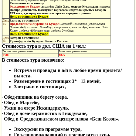
Размещение в гостинице.
Экскурсия по Бухаре
: ансамбль Ляби-Хауз, медресе Кукельдаш, медресе
Надира Диванбеги. Посещение торгового квартала крытых базаров
XVI века, где представлены мастерские народных ремесел.
Ночь в гостинице в Бухаре.
День
Завтрак в гостинице.
13.
Продолжение экскурсии по Бухаре:
мавзолей Саманидов, усыпальница
Чашма Аюб, комплекс Боло-Хауз, старинная крепость Арк, комплекс Пой-
Калян, медресе Абдулазиз-хана, медресе Улугбека.
Ночь в гостинице в Бухаре.
День
Завтрак в гостинице.
14.
Трансфер в а/п Бухары. Вылет в Россию.
Стоимость тура в дол. США на 1 чел.:
2-х местное размещение
1-местное размещение
1500
1825
В стоимость тура включено:
Встреча и проводы в а/п в любое время прилета/
вылета,
Размещение в гостиницах 3* - 13 ночей,
Завтраки в гостиницах,
·
Обед-пикник на берегу озера,
·
Обед в Маргебе,
·
Ужин на озере Искандеркуль,
·
Обед в доме керамистов в Гиждуване,
·
Обед в Среднеазиатском центре плова «Беш Козон»,
Экскурсии по программе тура,
Гид-сопровождающий в течение всего тура,