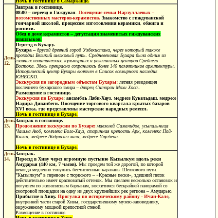
Ночь в гостинице в Самарканде.
Завтрак в гостинице.
08:00 –
переезд в Гиждуван
.
Посещение семьи
Нарзуллаевых –
потомственных мастеров-керамистов.
Знакомство с гиждуванской
гончарной школой, процессом изготовления керамики, обжига и
росписи.
Обед
в доме керамистов – дегустация знаменитых
гиждуванских
шашлыков.
Переезд в Бухару.
Бухара –
другой древний город Узбекистана, через который также
проходил Великий шелковый путь. Средневековая Бухара была одним из
День
главных политических, культурных и религиозных центров Среднего
12.
Востока. Здесь прекрасно сохранилось более 140 памятников архитектуры.
Исторический центр Бухары включен в Список всемирного наследия
ЮНЕСКО.
Экскурсия по
загородным объектам Бухары:
летняя резиденция
последнего бухарского эмира –
дворец Ситораи Мохи Хоса.
.
Размещение в гостинице.
Экскурсия по Бухаре
: ансамбль Ляби-Хауз, медресе Кукельдаш, медресе
Надира Диванбеги. Посещение торгового квартала крытых базаров
XVI века, где представлены мастерские народных ремесел.
Ночь в гостинице в Бухаре.
День
Завтрак в гостинице.
13.
Продолжение экскурсии по Бухаре:
мавзолей Саманидов, усыпальница
Чашма Аюб, комплекс Боло-Хауз, старинная крепость Арк, комплекс Пой-
Калян, медресе Абдулазиз-хана, медресе Улугбека.
Ночь в гостинице в Бухаре.
День
Завтрак.
14.
Переезд в Хиву через огромную пустыню Кызылкум вдоль реки
Амударьи (440 км, 7 часов).
Мы проедем той же дорогой, по которой
некогда медленно тянулись бесчисленные караваны Шелкового пути.
"Кызылкум” в переводе с тюркского – «Красные пески», здешний песок
действительно имеет красноватый оттенок. Мы сделаем несколько остановок и
погуляем по живописным барханам, восхитимся бескрайней панорамой со
смотровой площадки на одну из двух крупнейших рек региона – Амударью.
Прибытие в Хиву.
Прогулка по историческому району - Ичан-Кале
,
внутренней части старой Хивы, государственному музею-заповеднику,
окруженному мощной крепостной стеной.
Размещение в гостинице.
Ночь в гостинице в Хиве.