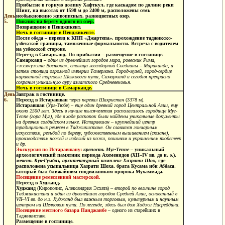
Прибытие в горную долину Хафткул, где каскадом по долине реки
Шинг, на высотах от 1598 м до 2400 м, расположены семь
День
необыкновенно живописных, разноцветных озер.
5.
Пикник на берегу одного из озер.
Возвращение в Пенджикент.
Ночь в гостинице в Пенджикенте.
После обеда – переезд к КПП «Джартепа», прохождение таджикско-
узбекской границы, таможенные формальности. Встреча с водителем
на узбекской стороне.
Переезд в Самарканд. По прибытии – размещение в гостинице.
Самарканд –
один из древнейших городов мира, ровесник Рима,
«жемчужина Востока», столица легендарной Согдианы – Мараканда, а
затем столица огромной империи Тамерлана. Город-музей, город-сердце
караванной торговли Шелкового пути, Самарканд и сегодня прекрасно
сохранил уникальную ауру азиатского Средневековья.
Ночь в гостинице в Самарканде.
День
Завтрак в гостинице.
6.
Переезд в Истаравшан
через
перевал Шахристан
(3378 м).
Истаравшан
(Ура-Тюбе) –
еще один древний город Центральной Азии, ему
около 2500 лет. Здесь в начале тысячелетия располагалось городище Муг-
Теппе (гора Муг), где в ходе раскопок были найдены уникальные документы
на древнем согдийском языке. Истаравшан – крупнейший центр
традиционных ремесел в Таджикистане. Он славится гончарным
искусством, резьбой по дереву, художественным вышиванием (сюзане),
производством ножей и изделий из кожи, пошивом и украшением тюбетеек
и др.
Экскурсия по Истаравшану:
крепость Муг-Теппе
– уникальный
археологический памятник периода Ахеменидов (ХII–IV вв. до н. э.),
мечеть Кук-Гумбаз, архитектурный комплекс Хазрати Шох
, где
расположена усыпальница Хазрати Шоха, брата Кусама ибн Аббаса,
который был ближайшим сподвижником пророка Мухаммада.
Посещение ремесленной мастерской.
Переезд в Худжанд.
Худжанд
(Кирополис, Александрия Эсхата) –
второй по величине город
Таджикистана и один из древнейших городов Средней Азии, основанный в
VII–VI вв. до н.э. Худжанд был важным торговым, культурным и научным
центром на Шелковом пути. По легенде, здесь был дом Ходжи Насреддина.
Посещение местного базара Панджанбе
– одного из старейших в
Таджикистане.
Размещение в гостинице.