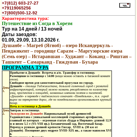
+7(812) 603-27-27
+79119065256
+7(800)500-12-92
Характеристика тура:
Путешествие из Согда в Хорезм
Тур на 14 дней / 13 ночей
Даты заездов:
01.09, 29.09, 13.
10
.2026 г.
Душанбе – Магреб (Ягноб) – озеро Искандеркуль -
Пенджикент – городище Саразм – Маргузорские озера
(Семь озер) – Истаравшан – Худжант – Коканд – Риштан –
Ташкент – Самарканд - Гиждуван - Бухара
ПРОГРАММА ТУРА
Прибытие в Душанбе
.
Встреча в а/п. Трансфер в гостиницу.
Размещение в гостинице с 14:00
(вещи можно оставить в багажной комнате
отеля).
Свободное время для самостоятельной прогулки по городу.
Душанбе –
столица Таджикистана, большой
солнечный
город с развитой
День
инфраструктурой, который можно назвать рекордсменом по количеству
1.
улиц, проспектов и площадей, названных именами поэтов и писателей.
«Душанбе» в переводе с таджикского означает «Понедельник», т.к. город
вырос на перекрестке дорог, где по понедельникам организовывался крупный
базар.
Ночь в гостинице в Душанбе
.
День
Завтрак в гостинице.
2.
Экскурсия по Душанбе
:
Национальный музей древностей
Таджикистана
с уникальной коллекцией старинных артефактов,
главный из которых – огромная статуя «Будда в Нирване» длиной 12,9
м и весом 5,5 т (
VI
–
VIII
вв.);
Ботанический сад, Восточный базар.
Переезд к руинам древней крепости Гиссар
,
XVIII
в. (30 км от
Душанбе)
.
Посещение двух медресе
XVIII
–
XIX
вв., а также мавзолея
XVI
в.