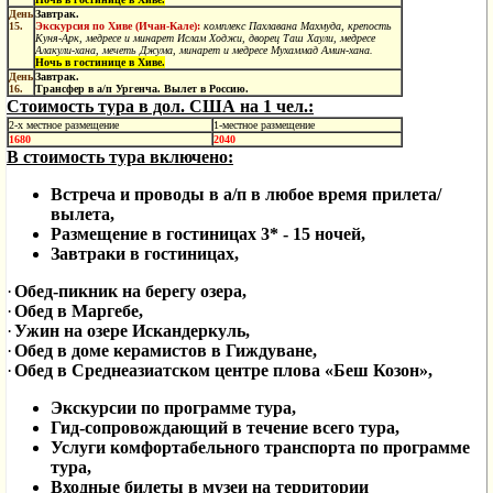
День
Завтрак.
15.
Экскурсия по Хиве
(Ичан-Кале):
комплекс Пахлавана Махмуда, крепость
Куня-Арк, медресе и минарет Ислам Ходжи, дворец Таш Хаули, медресе
Алакули-хана, мечеть Джума, минарет и медресе Мухаммад Амин-хана.
Ночь в гостинице в Хиве.
День
Завтрак.
16.
Трансфер в а/п Ургенча.
Вылет в Россию.
Стоимость тура в дол. США на 1 чел.:
2-х местное размещение
1-местное размещение
1680
2040
В стоимость тура включено:
Встреча и проводы в а/п в любое время прилета/
вылета,
Размещение в гостиницах 3* - 15 ночей,
Завтраки в гостиницах,
·
Обед-пикник на берегу озера,
·
Обед в Маргебе,
·
Ужин на озере Искандеркуль,
·
Обед в доме керамистов в Гиждуване,
·
Обед в Среднеазиатском центре плова «Беш Козон»,
Экскурсии по программе тура,
Гид-сопровождающий в течение всего тура,
Услуги комфортабельного транспорта по программе
тура,
Входные билеты в музеи на территории