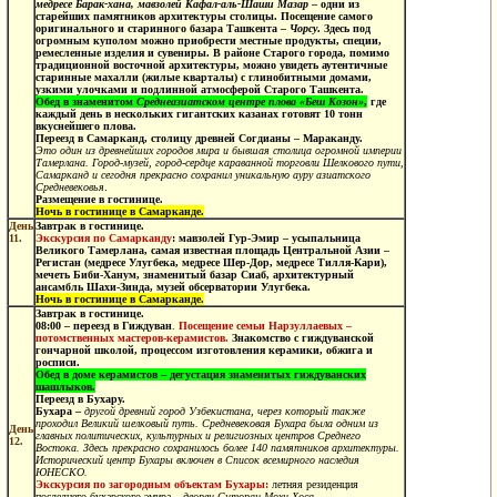
медресе Барак-хана, мавзолей Кафал-аль-Шаши Мазар
– одни из
старейших памятников архитектуры столицы. Посещение самого
оригинального и старинного базара Ташкента –
Чорсу
. Здесь под
огромным куполом можно приобрести местные продукты, специи,
ремесленные изделия и сувениры. В районе Старого города, помимо
традиционной восточной архитектуры, можно увидеть аутентичные
старинные махалли (жилые кварталы) с глинобитными домами,
узкими улочками и подлинной атмосферой Старого Ташкента.
Обед
в знаменитом
Среднеазиатском центре плова
«Беш Козон»
,
где
каждый день в нескольких гигантских казанах готовят 10 тонн
вкуснейшего плова.
Переезд в Самарканд
, столицу древней Согдианы – Мараканду.
Это один из древнейших городов мира и бывшая столица огромной империи
Тамерлана. Город-музей, город-сердце караванной торговли Шелкового пути,
Самарканд и сегодня прекрасно сохранил уникальную ауру азиатского
Средневековья
.
Размещение в гостинице.
Ночь в гостинице в Самарканде.
День
Завтрак в гостинице.
11.
Экскурсия по Самарканду
: мавзолей Гур-Эмир – усыпальница
Великого Тамерлана, самая известная площадь Центральной Азии –
Регистан (медресе Улугбека, медресе Шер-Дор, медресе Тилля-Кари),
мечеть Биби-Ханум, знаменитый базар Сиаб, архитектурный
ансамбль Шахи-Зинда, музей обсерватории Улугбека.
Ночь в гостинице в Самарканде.
Завтрак в гостинице.
08:00 –
переезд в Гиждуван
.
Посещение семьи
Нарзуллаевых –
потомственных мастеров-керамистов.
Знакомство с гиждуванской
гончарной школой, процессом изготовления керамики, обжига и
росписи.
Обед
в доме керамистов – дегустация знаменитых
гиждуванских
шашлыков.
Переезд в Бухару.
Бухара –
другой древний город Узбекистана, через который также
проходил Великий шелковый путь. Средневековая Бухара была одним из
День
главных политических, культурных и религиозных центров Среднего
12.
Востока. Здесь прекрасно сохранилось более 140 памятников архитектуры.
Исторический центр Бухары включен в Список всемирного наследия
ЮНЕСКО.
Экскурсия по
загородным объектам Бухары:
летняя резиденция
последнего бухарского эмира –
дворец Ситораи Мохи Хоса.