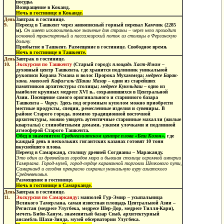
посуды.
Возвращение в
Коканд.
Ночь в гостинице в Коканде.
День
Завтрак в гостинице.
9.
Переезд в Ташкент
через живописный горный перевал Камчик (2285
м).
Он имеет исключительное значение для страны – через него проходит
основной транспортный и пассажирский поток из столицы в Ферганскую
долину.
Прибытие в Ташкент. Размещение в гостинице. Свободное время.
Ночь в гостинице в Ташкенте.
День
Завтрак в гостинице.
10.
Экскурсия по Ташкенту
(Старый город):
площадь Хаст-Имам
–
духовный центр Ташкента, где хранится подлинник уникальной
рукописи Корана Усмана и волос Пророка Мухаммеда;
медресе Барак-
хана, мавзолей Кафал-аль-Шаши Мазар
– одни из старейших
памятников архитектуры столицы;
медресе Кукельдаш
– одно из
наиболее крупных медресе XVI в., сохранившихся в Центральной
Азии. Посещение самого оригинального и старинного базара
Ташкента –
Чорсу
. Здесь под огромным куполом можно приобрести
местные продукты, специи, ремесленные изделия и сувениры. В
районе Старого города, помимо традиционной восточной
архитектуры, можно увидеть аутентичные старинные махалли (жилые
кварталы) с глинобитными домами, узкими улочками и подлинной
атмосферой Старого Ташкента.
Обед
в знаменитом
Среднеазиатском центре плова
«Беш Козон»
,
где
каждый день в нескольких гигантских казанах готовят 10 тонн
вкуснейшего плова.
Переезд в Самарканд
, столицу древней Согдианы – Мараканду.
Это один из древнейших городов мира и бывшая столица огромной империи
Тамерлана. Город-музей, город-сердце караванной торговли Шелкового пути,
Самарканд и сегодня прекрасно сохранил уникальную ауру азиатского
Средневековья
.
Размещение в гостинице.
Ночь в гостинице в Самарканде.
День
Завтрак в гостинице.
11.
Экскурсия по Самарканду
: мавзолей Гур-Эмир – усыпальница
Великого Тамерлана, самая известная площадь Центральной Азии –
Регистан (медресе Улугбека, медресе Шер-Дор, медресе Тилля-Кари),
мечеть Биби-Ханум, знаменитый базар Сиаб, архитектурный
ансамбль Шахи-Зинда, музей обсерватории Улугбека.