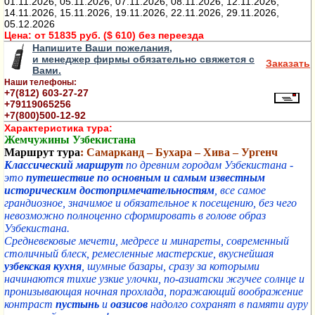
01.11.2026, 05.11.2026, 07.11.2026, 08.11.2026, 12.11.2026,
14.11.2026, 15.11.2026, 19.11.2026, 22.11.2026, 29.11.2026,
05.12.2026
Цена:
от 51835 руб. ($ 610) без переезда
Напишите Ваши пожелания,
и менеджер фирмы обязательно свяжется с
Заказать
Вами.
Наши телефоны:
+7(812) 603-27-27
+79119065256
+7(800)500-12-92
Характеристика тура:
Жемчужины Узбекистана
Маршрут тура
: Самарканд – Бухара – Хива – Ургенч
Классический маршрут
по древним городам Узбекистана -
это
путешествие по основным и самым известным
историческим достопримечательностям
, все самое
грандиозное, значимое и обязательное к посещению, без чего
невозможно полноценно сформировать в голове образ
Узбекистана.
Средневековые мечети, медресе и минареты, современный
столичный блеск, ремесленные мастерские, вкуснейшая
узбекская кухня
, шумные базары, сразу за которыми
начинаются тихие узкие улочки, по-азиатски жгучее солнце и
пронизывающая ночная прохлада, поражающий воображение
контраст
пустынь
и
оазисов
надолго сохранят в памяти ауру