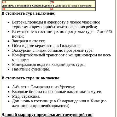
610
756
Доп. ночь в гостинице в Самарканде или в Хиве
(цена за номер с завтраком)
70
60
В стоимость тура включено:
Встреча/проводы в аэропорту в любое указанное
туристами время прибытия/отправления рейса;
Размещение в гостиницах по программе тура - 7 дней/6
ночей;
Завтраки в отелях;
Обед в доме керамистов в Гиждуване;
Экскурсии с гидом согласно программе тура;
Комфортабельный транспорт с кондиционером на весь
маршрут;
Минеральная вода на каждый день тура;
Памятные сувениры.
В стоимость тура не включено:
А/билет в Самарканд и из Ургенча;
Входные билеты на основные памятники и музеи;
Мед.
с
траховка
,
Доп. ночь в гостинице в Самарканде или в Хиве (по
желанию и при необходимости)
Данный маршрут предполагает следующий тип