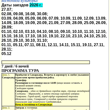
восточной культуры!
Даты заездов
2026 г.:
27.07;
02.08, 09.08, 16.08, 30.08;
03
.09
, 04
.09
, 05
.09
,
06.09,
07
.09
, 10
.09
, 11
.09
, 12
.09, 13.09
,
14
.09
,
18
.09
, 19
.09
,
20.09,
21
.09
,
27.09,
28
.09
, 25
.09
, 26
.09
,
28.09;
01.10, 02.10, 03.10, 04.10, 08.10, 09.10, 10.10, 11.10, 12.10,
15.10, 16.10, 17.10, 18.10, 19.10, 22.10, 23.10, 24.10, 25.10,
26.10, 29.10, 30.
10
, 31.10;
01.11, 05.11, 07.11, 08.11, 12.
11,
14.11
, 15.11, 19.11, 27.11,
28.11
;
05.12
7 дней / 6 ночей
ПРОГРАММА ТУРА
День
1.
Прибытие в Самарканд.
Встреча в аэропорту в любое указанное
Самарканд
туристами время прибытия рейса.
Трансфер.
Размещение в гостинице после 14:00
(вещи можно оставить в
багажной комнате отеля).
Свободное время.
Самарканд
–
один из древнейших городов мира, столица легендарной
Согдианы – Мараканда, а затем столица огромной империи
Тамерлана. Город-музей, город-сердце караванной торговли
Шелкового пути, Самарканд и сегодня прекрасно сохранил
уникальную ауру азиатского Средневековья.
Ночь в гостинице в Самарканде.
День
2
.
Завтрак
в гостинице.