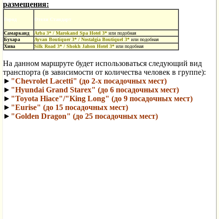
размещения:
Город
Отели Стандарт
Самарканд
Arba 3* / Marokand Spa Hotel 3*
или
подобная
Бухара
Ayvan Boutiquer 3* / Nostalgia Boutiquel 3*
или
подобная
Хива
Silk Road 3* / Shokh Jahon Hotel 3*
или
подобная
Информация о предлагаемом транспорте:
На данном маршруте будет использоваться следующий вид
транспорта (в зависимости от количества человек в группе):
►
"Chevrolet Lacetti" (до 2-х посадочных мест)
►
"Hyundai Grand Starex" (до 6 посадочных мест)
►
"Toyota Hiace"/"King Long" (до 9 посадочных мест)
►
"Eurise" (до 15 посадочных мест)
►
"Golden Dragon" (до 25 посадочных мест)