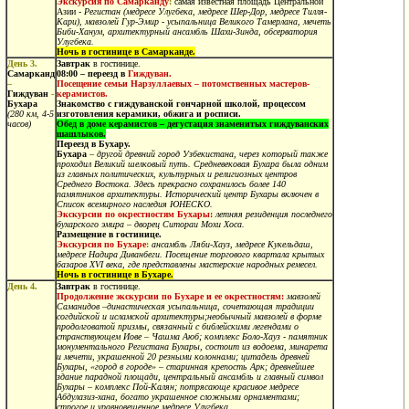
Экскурсия по Самарканду
:
самая известная площадь Центральной
Азии -
Регистан (медресе Улугбека, медресе Шер-Дор, медресе Тилля-
Кари), мавзолей Гур-Эмир
-
усыпальница Великого Тамерлана
,
мечеть
Биби-Ханум, архитектурный ансамбль Шахи-Зинда, обсерватория
Улугбека.
Ночь в гостинице в Самарканде.
День 3.
Завтрак
в гостинице.
Самарканд
08:00 – переезд в
Гиждуван
.
–
Посещение семьи
Нарзуллаевых – потомственных мастеров-
Гиждуван
-
керамистов.
Бухара
Знакомство с гиждуванской гончарной школой, процессом
(280 км, 4-5
изготовления керамики, обжига и росписи.
часов)
Обед
в доме керамистов – дегустация знаменитых гиждуванских
шашлыков.
Переезд в Бухару.
Бухара
– другой древний город Узбекистана, через который также
проходил Великий шелковый путь. Средневековая Бухара была одним
из главных политических, культурных и религиозных центров
Среднего Востока. Здесь прекрасно сохранилось более 140
памятников архитектуры. Исторический центр Бухары включен в
Список всемирного наследия ЮНЕСКО.
Экскурсии по окрестностям Бухары:
летняя резиденция последнего
бухарского эмира – дворец Ситораи Мохи Хоса.
Размещение в гостинице.
Экскурсия по Бухаре
:
ансамбль Ляби-Хауз, медресе Кукельдаш,
медресе Надира Диванбеги. Посещение торгового квартала крытых
базаров XVI века, где представлены мастерские народных ремесел.
Ночь в гостинице в Бухаре.
День 4.
Завтрак
в гостинице.
Продолжение экскурсии по Бухаре и ее окрестностям:
мавзолей
Саманидов
–династическая усыпальница, сочетающая традиции
согдийской и исламской архитектуры;необычный мавзолей в форме
продолговатой призмы, связанный с библейскими легендами о
странствующем Иове – Чашма Аюб; комплекс Боло-Хауз - памятник
монументального Регистана Бухары, состоит из водоема, минарета
и мечети, украшенной 20 резными колоннами; цитадель древней
Бухары, «город в городе» – старинная крепость Арк; древнейшее
здание парадной площади, центральный ансамбль и главный символ
Бухары – комплекс Пой-Калян; потрясающе красивое медресе
Абдулазиз-хана, богато украшенное сложными орнаментами;
строгое и уравновешенное медресе Улугбека.