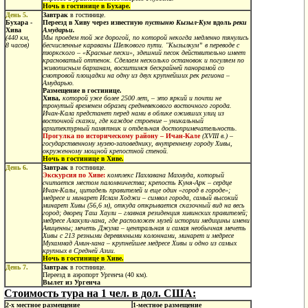
Ночь в гостинице в Бухаре.
День 5.
Завтрак
в гостинице.
Бухара -
Переезд в Хиву
через известную
пустыню Кызыл-Кум
вдоль
реки
Хива
Амударьи.
(440 км,
Мы проедем той же дорогой, по которой некогда медленно тянулись
8 часов)
бесчисленные караваны Шелкового пути. "Кызылкум” в переводе с
тюркского – «Красные пески», здешний песок действительно имеет
красноватый оттенок. Сделаем несколько остановок и погуляем по
живописным барханам, восхитимся бескрайней панорамой со
смотровой площадки на одну из двух крупнейших рек региона –
Амударью.
Размещение в гостинице.
Хива,
которой уже более 2500 лет, – это яркий и почти не
тронутый временем образец средневекового восточного города.
Ичан-Кала предстанет перед нами в облике оживших улиц из
восточной сказки, где каждое строение – уникальный
архитектурный памятник и отдельная достопримечательность.
Прогулка по историческому району – Ичан-Кале
(
XVIII
в.) –
государственному музею-заповеднику, внутреннему городу Хивы,
окруженному мощной крепостной стеной.
Ночь в гостинице в Хиве.
День 6.
Завтрак
в гостинице.
Экскурсия по Хиве:
комплекс Пахлавана Махмуда, который
считается местом паломничества; крепость Куня-Арк – сердце
Ичан-Калы, цитадель правителей и еще один «город в городе»;
медресе и минарет Ислам Ходжи – символ города, самый высокий
минарет Хивы (56,6 м), откуда открывается сказочный вид на весь
город; дворец Таш Хаули – главная резиденция хивинских правителей;
медресе Алакули-хана, где расположен музей истории медицины имени
Авиценны; мечеть Джума – центральная и самая необычная мечеть
Хивы с 213 резными деревянными колоннами, минарет и медресе
Мухаммад Амин-хана – крупнейшее медресе Хивы и одно из самых
крупных в Средней Азии.
Ночь в гостинице в Хиве.
День
7
.
Завтрак
в гостинице.
Переезд в аэропорт Ургенча (40 км).
Вылет из Ургенча
Стоимость тура на 1 чел. в дол.
США
:
2-х местное размещение
1-местное размещение